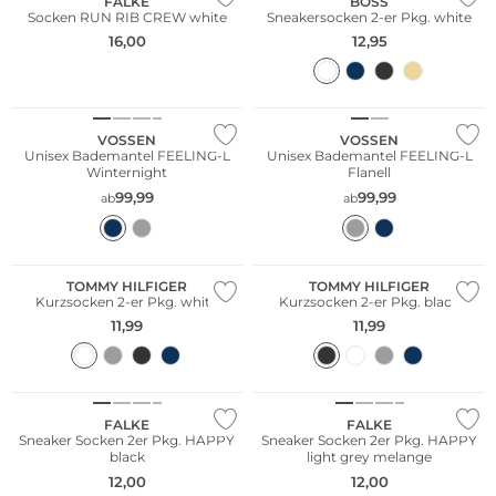
FALKE
BOSS
Socken RUN RIB CREW white
Sneakersocken 2-er Pkg. white
16,00
12,95
WE ♡ AUSTRIA
Bestseller
WE ♡ AUSTRIA
VOSSEN
VOSSEN
Unisex Bademantel FEELING-L
Unisex Bademantel FEELING-L
Winternight
Flanell
99,99
99,99
ab
ab
Multi Pack
Multi Pack
TOMMY HILFIGER
TOMMY HILFIGER
Kurzsocken 2-er Pkg. white
Kurzsocken 2-er Pkg. black
11,99
11,99
Große Größen
Große Größen
Multi Pack
Multi Pack
FALKE
FALKE
Sneaker Socken 2er Pkg. HAPPY
Sneaker Socken 2er Pkg. HAPPY
black
light grey melange
12,00
12,00