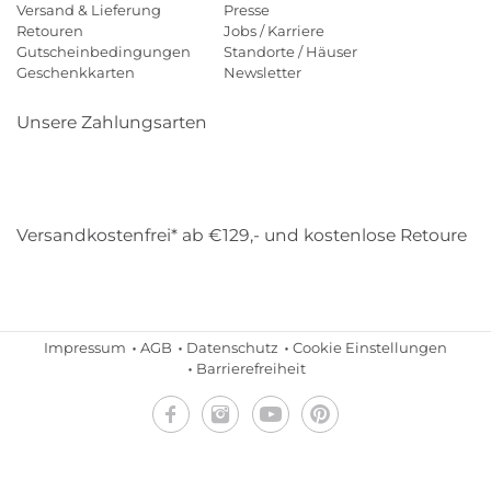
Versand & Lieferung
Presse
Retouren
Jobs / Karriere
Gutscheinbedingungen
Standorte / Häuser
Geschenkkarten
Newsletter
Unsere Zahlungsarten
Klarna
Mastercard
Visa
Diners
Applepay
Amazon
Payp
Versandkostenfrei* ab €129,- und kostenlose Retoure
DHL
Gebrüder Weiss
Impressum
AGB
Datenschutz
Cookie Einstellungen
Barrierefreiheit