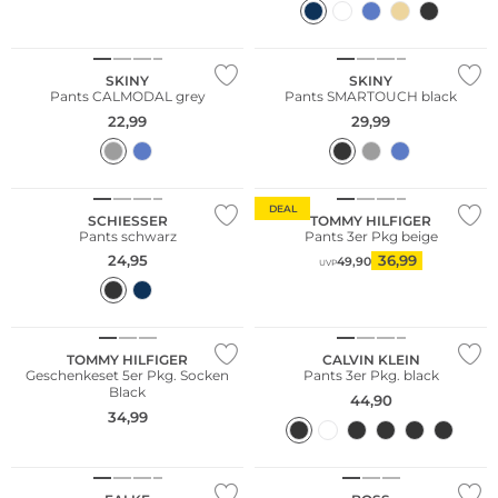
SKINY
SKINY
Pants CALMODAL grey
Pants SMARTOUCH black
22,99
29,99
Multi Pack
DEAL
SCHIESSER
TOMMY HILFIGER
Pants schwarz
Pants 3er Pkg beige
24,95
36,99
49,90
UVP
Multi Pack
Multi Pack
TOMMY HILFIGER
CALVIN KLEIN
Geschenkeset 5er Pkg. Socken
Pants 3er Pkg. black
Black
44,90
34,99
Nachhaltig
Multi Pack