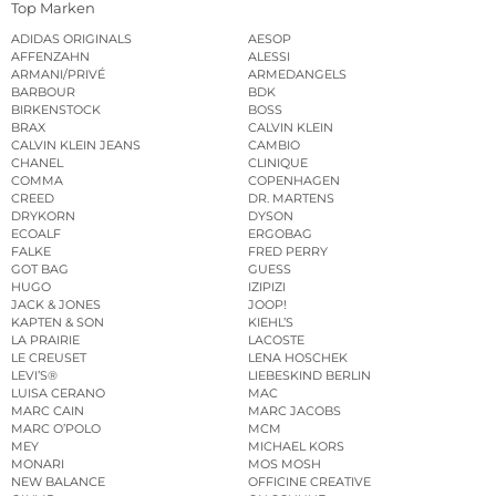
Top Marken
ADIDAS ORIGINALS
AESOP
AFFENZAHN
ALESSI
ARMANI/PRIVÉ
ARMEDANGELS
BARBOUR
BDK
BIRKENSTOCK
BOSS
BRAX
CALVIN KLEIN
CALVIN KLEIN JEANS
CAMBIO
CHANEL
CLINIQUE
COMMA
COPENHAGEN
CREED
DR. MARTENS
DRYKORN
DYSON
ECOALF
ERGOBAG
FALKE
FRED PERRY
GOT BAG
GUESS
HUGO
IZIPIZI
JACK & JONES
JOOP!
KAPTEN & SON
KIEHL’S
LA PRAIRIE
LACOSTE
LE CREUSET
LENA HOSCHEK
LEVI’S®
LIEBESKIND BERLIN
LUISA CERANO
MAC
MARC CAIN
MARC JACOBS
MARC O’POLO
MCM
MEY
MICHAEL KORS
MONARI
MOS MOSH
NEW BALANCE
OFFICINE CREATIVE