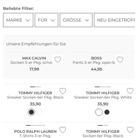
Beliebte Filter:
MARKE
FÜR
GRÖSSE
NEU EINGETROFF
Nachhaltig
Multi Pack
Multi Pack
Unsere Empfehlungen für Sie
Große Größen
Bestseller
Mu
MAX CALVIN
BOSS
Socken 5-er Pkg. schwarz
Pants 3-er Pkg. open blue
17,99
44,95
Multi Pack
Multi Pack
TOMMY HILFIGER
TOMMY HILFIGER
Sneaker Socken 6er Pkg. Black
Sneaker Socken 6er Pkg. White
35,90
35,90
Multi Pack
Multi Pack
POLO RALPH LAUREN
TOMMY HILFIGER
T-Shirts 3-er Pkg.
Socken 6er Pkg. Black