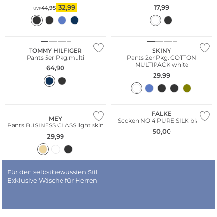
32,99
17,99
44,95
UVP
Multi Pack
Multi Pack
TOMMY HILFIGER
SKINY
Pants 5er Pkg.multi
Pants 2er Pkg. COTTON
MULTIPACK white
64,90
29,99
FALKE
MEY
Socken NO 4 PURE SILK black
Pants BUSINESS CLASS light skin
50,00
29,99
Für den selbstbewussten Stil
Exklusive Wäsche für Herren
Multi Pack
Bestseller
Multi Pack