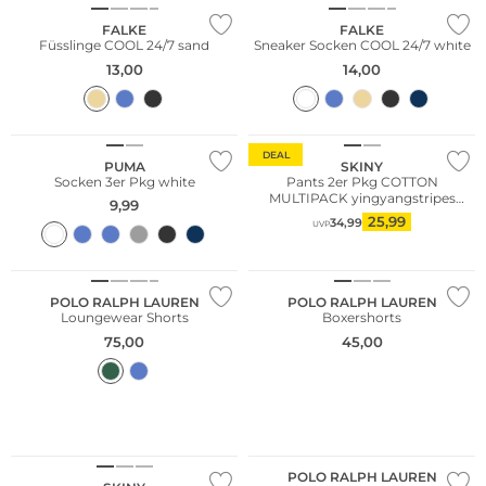
FALKE
FALKE
Füsslinge COOL 24/7 sand
Sneaker Socken COOL 24/7 white
13,00
14,00
Große Größen
Multi Pack
Multi Pack
DEAL
PUMA
SKINY
Socken 3er Pkg white
Pants 2er Pkg COTTON
MULTIPACK yingyangstripes
9,99
selection
25,99
34,99
UVP
NEU
POLO RALPH LAUREN
POLO RALPH LAUREN
Loungewear Shorts
Boxershorts
75,00
45,00
Multi Pack
Multi Pack
POLO RALPH LAUREN