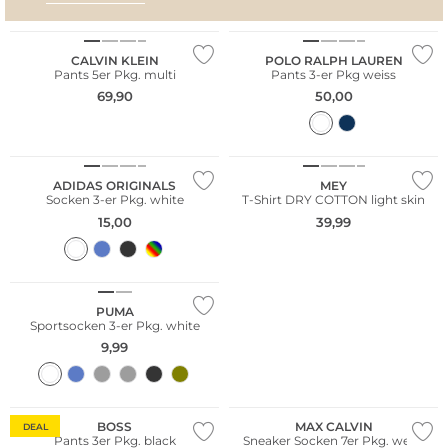
AMALFI VIBES
SAN
Multi Pack
Multi Pack
CALVIN KLEIN
POLO RALPH LAUREN
Pants 5er Pkg. multi
Pants 3-er Pkg weiss
69,90
50,00
Multi Pack
ADIDAS ORIGINALS
MEY
Socken 3-er Pkg. white
T-Shirt DRY COTTON light skin
15,00
39,99
Große Größen
Multi Pack
PUMA
Sportsocken 3-er Pkg. white
9,99
Multi Pack
Multi Pack
Nachhaltig
Nachhaltig
BOSS
MAX CALVIN
DEAL
Pants 3er Pkg. black
Sneaker Socken 7er Pkg. weiss