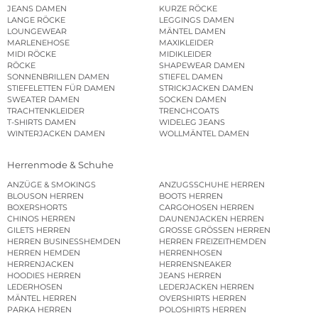
JEANS DAMEN
KURZE RÖCKE
LANGE RÖCKE
LEGGINGS DAMEN
LOUNGEWEAR
MÄNTEL DAMEN
MARLENEHOSE
MAXIKLEIDER
MIDI RÖCKE
MIDIKLEIDER
RÖCKE
SHAPEWEAR DAMEN
SONNENBRILLEN DAMEN
STIEFEL DAMEN
STIEFELETTEN FÜR DAMEN
STRICKJACKEN DAMEN
SWEATER DAMEN
SOCKEN DAMEN
TRACHTENKLEIDER
TRENCHCOATS
T-SHIRTS DAMEN
WIDELEG JEANS
WINTERJACKEN DAMEN
WOLLMÄNTEL DAMEN
Herrenmode & Schuhe
ANZÜGE & SMOKINGS
ANZUGSSCHUHE HERREN
BLOUSON HERREN
BOOTS HERREN
BOXERSHORTS
CARGOHOSEN HERREN
CHINOS HERREN
DAUNENJACKEN HERREN
GILETS HERREN
GROSSE GRÖSSEN HERREN
HERREN BUSINESSHEMDEN
HERREN FREIZEITHEMDEN
HERREN HEMDEN
HERRENHOSEN
HERRENJACKEN
HERRENSNEAKER
HOODIES HERREN
JEANS HERREN
LEDERHOSEN
LEDERJACKEN HERREN
MÄNTEL HERREN
OVERSHIRTS HERREN
PARKA HERREN
POLOSHIRTS HERREN