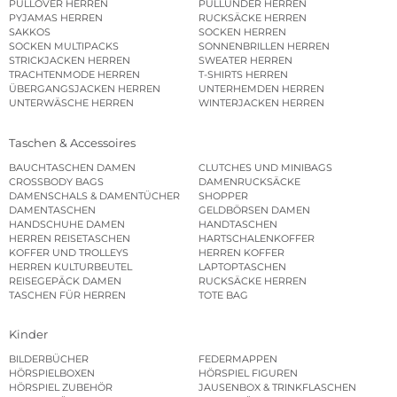
PULLOVER HERREN
PULLUNDER HERREN
PYJAMAS HERREN
RUCKSÄCKE HERREN
SAKKOS
SOCKEN HERREN
SOCKEN MULTIPACKS
SONNENBRILLEN HERREN
STRICKJACKEN HERREN
SWEATER HERREN
TRACHTENMODE HERREN
T-SHIRTS HERREN
ÜBERGANGSJACKEN HERREN
UNTERHEMDEN HERREN
UNTERWÄSCHE HERREN
WINTERJACKEN HERREN
Taschen & Accessoires
BAUCHTASCHEN DAMEN
CLUTCHES UND MINIBAGS
CROSSBODY BAGS
DAMENRUCKSÄCKE
DAMENSCHALS & DAMENTÜCHER
SHOPPER
DAMENTASCHEN
GELDBÖRSEN DAMEN
HANDSCHUHE DAMEN
HANDTASCHEN
HERREN REISETASCHEN
HARTSCHALENKOFFER
KOFFER UND TROLLEYS
HERREN KOFFER
HERREN KULTURBEUTEL
LAPTOPTASCHEN
REISEGEPÄCK DAMEN
RUCKSÄCKE HERREN
TASCHEN FÜR HERREN
TOTE BAG
Kinder
BILDERBÜCHER
FEDERMAPPEN
HÖRSPIELBOXEN
HÖRSPIEL FIGUREN
HÖRSPIEL ZUBEHÖR
JAUSENBOX & TRINKFLASCHEN