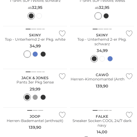
T-Shirt SOFTWARE schwarz
T-Shirt SOFTWARE weiss
32,95
32,95
ab
ab
Multi Pack
Multi Pack
SKINY
SKINY
Top - Unterhemd 2-er Pkg. white
Top - Unterhemd 2-er Pkg.
schwarz
34,99
34,99
Multi Pack
CAWÖ
JACK & JONES
Herren-Kimonomantel (Anthrazit)
Pants 3er Pkg Sense
139,90
29,99
Große Größen
Nachhaltig
JOOP
FALKE
Herren-Bademantel (anthrazit)
Sneaker Socken COOL 24/7 dark
navy
139,90
14,00