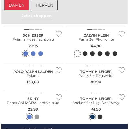
DAMEN
HERREN
Jetzt shoppen
Nachhaltig
Multi Pack
SCHIESSER
CALVIN KLEIN
Pyjama Hose nachtblau
Pants 3er Pkg. white
39,95
44,90
Multi Pack
POLO RALPH LAUREN
TOMMY HILFIGER
Pyjama
Pants 5er Pkg white
150,00
89,90
Nachhaltig
Multi Pack
SKINY
TOMMY HILFIGER
Pants CALMODAL crown blue
Socken 6er Pkg. Dark Navy
22,99
41,90