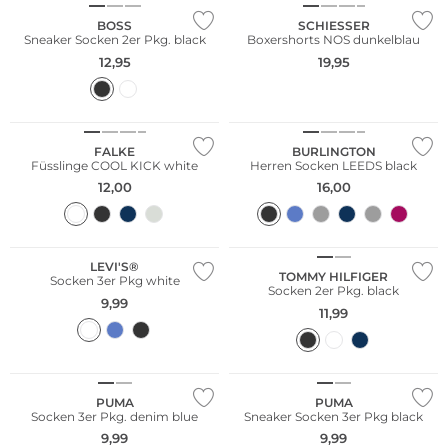
BOSS
SCHIESSER
Sneaker Socken 2er Pkg. black
Boxershorts NOS dunkelblau
12,95
19,95
Große Größen
FALKE
BURLINGTON
Füsslinge COOL KICK white
Herren Socken LEEDS black
12,00
16,00
Multi Pack
Multi Pack
LEVI'S®
TOMMY HILFIGER
Socken 3er Pkg white
Socken 2er Pkg. black
9,99
11,99
Große Größen
Multi Pack
Multi Pack
PUMA
PUMA
Socken 3er Pkg. denim blue
Sneaker Socken 3er Pkg black
9,99
9,99