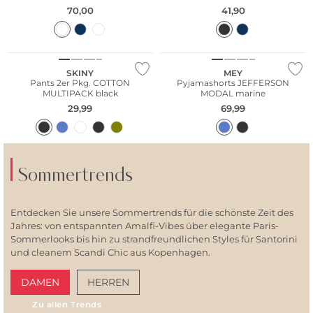
70,00
41,90
Multi Pack
SKINY
MEY
Pants 2er Pkg. COTTON
Pyjamashorts JEFFERSON
MULTIPACK black
MODAL marine
29,99
69,99
Sommertrends
Entdecken Sie unsere Sommertrends für die schönste Zeit des
Jahres: von entspannten Amalfi-Vibes über elegante Paris-
Sommerlooks bis hin zu strandfreundlichen Styles für Santorini
und cleanem Scandi Chic aus Kopenhagen.
DAMEN
HERREN
Zu allen Trends