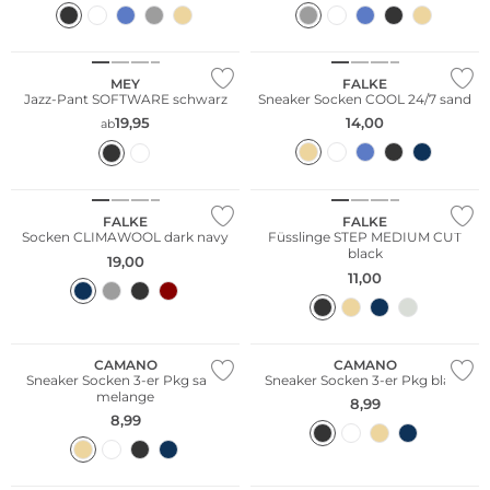
Nachhaltig
MEY
FALKE
Jazz-Pant SOFTWARE schwarz
Sneaker Socken COOL 24/7 sand
19,95
14,00
ab
Merino
Große Größen
FALKE
FALKE
Socken CLIMAWOOL dark navy
Füsslinge STEP MEDIUM CUT
black
19,00
11,00
Multi Pack
Multi Pack
CAMANO
CAMANO
Sneaker Socken 3-er Pkg sand
Sneaker Socken 3-er Pkg black
melange
8,99
8,99
Multi Pack
Nachhaltig