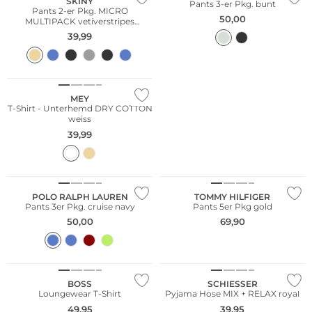
SKINY
Pants 3-er Pkg. bunt
Pants 2-er Pkg. MICRO
50,00
MULTIPACK vetiverstripes
selection
39,99
MEY
T-Shirt - Unterhemd DRY COTTON
weiss
39,99
Multi Pack
Multi Pack
POLO RALPH LAUREN
TOMMY HILFIGER
Pants 3er Pkg. cruise navy
Pants 5er Pkg gold
50,00
69,90
Nachhaltig
BOSS
SCHIESSER
Loungewear T-Shirt
Pyjama Hose MIX + RELAX royal
49,95
39,95