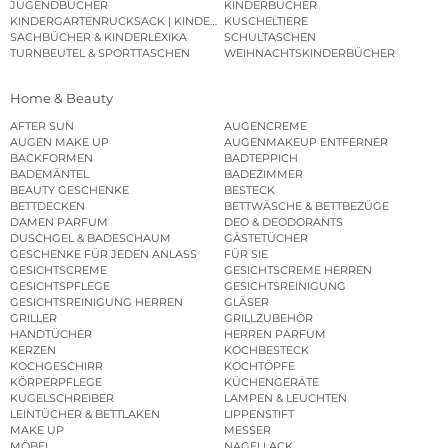
JUGENDBÜCHER
KINDERBÜCHER
KINDERGARTENRUCKSACK | KINDERGARTENBEUTEL
KUSCHELTIERE
SACHBÜCHER & KINDERLEXIKA
SCHULTASCHEN
TURNBEUTEL & SPORTTASCHEN
WEIHNACHTSKINDERBÜCHER
Home & Beauty
AFTER SUN
AUGENCREME
AUGEN MAKE UP
AUGENMAKEUP ENTFERNER
BACKFORMEN
BADTEPPICH
BADEMÄNTEL
BADEZIMMER
BEAUTY GESCHENKE
BESTECK
BETTDECKEN
BETTWÄSCHE & BETTBEZÜGE
DAMEN PARFUM
DEO & DEODORANTS
DUSCHGEL & BADESCHAUM
GÄSTETÜCHER
GESCHENKE FÜR JEDEN ANLASS
FÜR SIE
GESICHTSCREME
GESICHTSCREME HERREN
GESICHTSPFLEGE
GESICHTSREINIGUNG
GESICHTSREINIGUNG HERREN
GLÄSER
GRILLER
GRILLZUBEHÖR
HANDTÜCHER
HERREN PARFUM
KERZEN
KOCHBESTECK
KOCHGESCHIRR
KOCHTÖPFE
KÖRPERPFLEGE
KÜCHENGERÄTE
KUGELSCHREIBER
LAMPEN & LEUCHTEN
LEINTÜCHER & BETTLAKEN
LIPPENSTIFT
MAKE UP
MESSER
MÖBEL
NAGELLACK