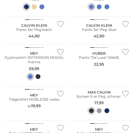
Multi Pack
Multi Pack
CALVIN KLEIN
CALVIN KLEIN
Pants 3er Pkg black
Pants 3er Pkg. blue
44,90
42,90
Große Größen
MEY
HUBER
Pyjamashirt JEFFERSON MODAL
Pants "De Luxe" (Weiß)
marine
22,95
Große Größen
59,99
Multi Pack
Große Größen
Nachhaltig
MAX CALVIN
MEY
Socken 5-er Pkg. schwarz
Trägershirt NOBLESSE weiss
17,99
19,99
ab
MEY
MEY