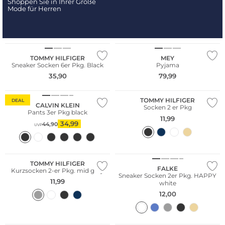
Shoppen Sie in Ihrer Größe
Mode für Herren
Multi Pack
TOMMY HILFIGER
MEY
Sneaker Socken 6er Pkg. Black
Pyjama
35,90
79,99
Multi Pack
Multi Pack
TOMMY HILFIGER
DEAL
CALVIN KLEIN
Socken 2 er Pkg
Pants 3er Pkg black
11,99
34,99
44,90
UVP
Große Größen
Multi Pack
Multi Pack
TOMMY HILFIGER
FALKE
Kurzsocken 2-er Pkg. mid grey
Sneaker Socken 2er Pkg. HAPPY
11,99
white
12,00
Große Größen
Nachhaltig