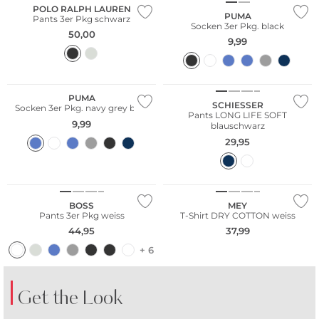
POLO RALPH LAUREN
PUMA
Pants 3er Pkg schwarz
Socken 3er Pkg. black
50,00
9,99
Multi Pack
PUMA
SCHIESSER
Socken 3er Pkg. navy grey blue
Pants LONG LIFE SOFT
9,99
blauschwarz
29,95
Multi Pack
Bestseller
BOSS
MEY
Pants 3er Pkg weiss
T-Shirt DRY COTTON weiss
44,95
37,99
+ 6
Get the Look