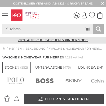
KOSTENLOSER VERSAND* AB €129,- & RÜCKVERSAND
NEW IN
WEDDING
VIBES
-20% AUF SCHULTASCHEN & KINDERMODE
HERREN
BEKLEIDUNG
WÄSCHE & HOMEWEAR FÜR HERREN
WÄSCHE & HOMEWEAR FÜR HERREN
1.282 Artikel
SOCKEN
(552)
UNTERWÄSCHE
(475)
LOUNGEWEAR
(
FILTERN & SORTIEREN