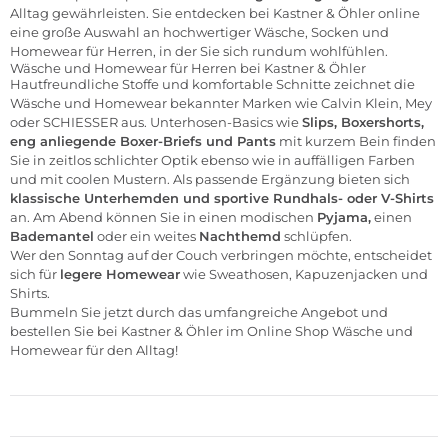
Alltag gewährleisten. Sie entdecken bei Kastner & Öhler online
eine große Auswahl an hochwertiger
Wäsche,
Socken
und
Homewear für Herren, in der Sie sich rundum wohlfühlen.
Wäsche und Homewear für Herren bei Kastner & Öhler
Hautfreundliche Stoffe und komfortable Schnitte zeichnet die
Wäsche und Homewear bekannter Marken wie
Calvin Klein
,
Mey
oder
SCHIESSER
aus. Unterhosen-Basics wie
Slips, Boxershorts,
eng anliegende Boxer-Briefs und Pants
mit kurzem Bein finden
Sie in zeitlos schlichter Optik ebenso wie in auffälligen Farben
und mit coolen Mustern. Als passende Ergänzung bieten sich
klassische Unterhemden und sportive Rundhals- oder V-Shirts
an. Am Abend können Sie in einen modischen
Pyjama,
einen
Bademantel
oder ein weites
Nachthemd
schlüpfen.
Wer den Sonntag auf der Couch verbringen möchte, entscheidet
sich für
legere
Homewear
wie Sweathosen, Kapuzenjacken und
Shirts.
Bummeln Sie jetzt durch das umfangreiche Angebot und
bestellen Sie bei Kastner & Öhler im
Online Shop
Wäsche und
Homewear für den Alltag!