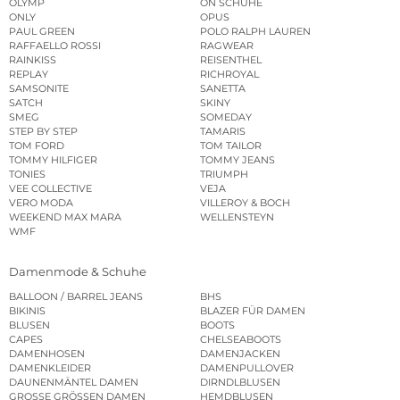
OLYMP
ON SCHUHE
ONLY
OPUS
PAUL GREEN
POLO RALPH LAUREN
RAFFAELLO ROSSI
RAGWEAR
RAINKISS
REISENTHEL
REPLAY
RICHROYAL
SAMSONITE
SANETTA
SATCH
SKINY
SMEG
SOMEDAY
STEP BY STEP
TAMARIS
TOM FORD
TOM TAILOR
TOMMY HILFIGER
TOMMY JEANS
TONIES
TRIUMPH
VEE COLLECTIVE
VEJA
VERO MODA
VILLEROY & BOCH
WEEKEND MAX MARA
WELLENSTEYN
WMF
Damenmode & Schuhe
BALLOON / BARREL JEANS
BHS
BIKINIS
BLAZER FÜR DAMEN
BLUSEN
BOOTS
CAPES
CHELSEABOOTS
DAMENHOSEN
DAMENJACKEN
DAMENKLEIDER
DAMENPULLOVER
DAUNENMÄNTEL DAMEN
DIRNDLBLUSEN
GROSSE GRÖSSEN DAMEN
HEMDBLUSEN