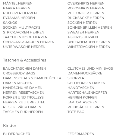
MÄNTEL HERREN
OVERSHIRTS HERREN
PARKA HERREN
POLOSHIRTS HERREN
PULLOVER HERREN
PULLUNDER HERREN
PYJAMAS HERREN
RUCKSÄCKE HERREN
SAKKOS
SOCKEN HERREN
SOCKEN MULTIPACKS
SONNENBRILLEN HERREN
STRICKJACKEN HERREN
SWEATER HERREN
TRACHTENMODE HERREN
T-SHIRTS HERREN
ÜBERGANGSJACKEN HERREN
UNTERHEMDEN HERREN
UNTERWÄSCHE HERREN
WINTERJACKEN HERREN
Taschen & Accessoires
BAUCHTASCHEN DAMEN
CLUTCHES UND MINIBAGS
CROSSBODY BAGS
DAMENRUCKSÄCKE
DAMENSCHALS & DAMENTÜCHER
SHOPPER
DAMENTASCHEN
GELDBÖRSEN DAMEN
HANDSCHUHE DAMEN
HANDTASCHEN
HERREN REISETASCHEN
HARTSCHALENKOFFER
KOFFER UND TROLLEYS
HERREN KOFFER
HERREN KULTURBEUTEL
LAPTOPTASCHEN
REISEGEPÄCK DAMEN
RUCKSÄCKE HERREN
TASCHEN FÜR HERREN
TOTE BAG
Kinder
BILDERBÜCHER
FEDERMAPPEN