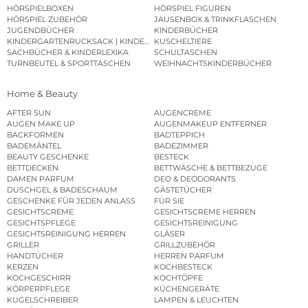
HÖRSPIELBOXEN
HÖRSPIEL FIGUREN
HÖRSPIEL ZUBEHÖR
JAUSENBOX & TRINKFLASCHEN
JUGENDBÜCHER
KINDERBÜCHER
KINDERGARTENRUCKSACK | KINDERGARTENBEUTEL
KUSCHELTIERE
SACHBÜCHER & KINDERLEXIKA
SCHULTASCHEN
TURNBEUTEL & SPORTTASCHEN
WEIHNACHTSKINDERBÜCHER
Home & Beauty
AFTER SUN
AUGENCREME
AUGEN MAKE UP
AUGENMAKEUP ENTFERNER
BACKFORMEN
BADTEPPICH
BADEMÄNTEL
BADEZIMMER
BEAUTY GESCHENKE
BESTECK
BETTDECKEN
BETTWÄSCHE & BETTBEZÜGE
DAMEN PARFUM
DEO & DEODORANTS
DUSCHGEL & BADESCHAUM
GÄSTETÜCHER
GESCHENKE FÜR JEDEN ANLASS
FÜR SIE
GESICHTSCREME
GESICHTSCREME HERREN
GESICHTSPFLEGE
GESICHTSREINIGUNG
GESICHTSREINIGUNG HERREN
GLÄSER
GRILLER
GRILLZUBEHÖR
HANDTÜCHER
HERREN PARFUM
KERZEN
KOCHBESTECK
KOCHGESCHIRR
KOCHTÖPFE
KÖRPERPFLEGE
KÜCHENGERÄTE
KUGELSCHREIBER
LAMPEN & LEUCHTEN