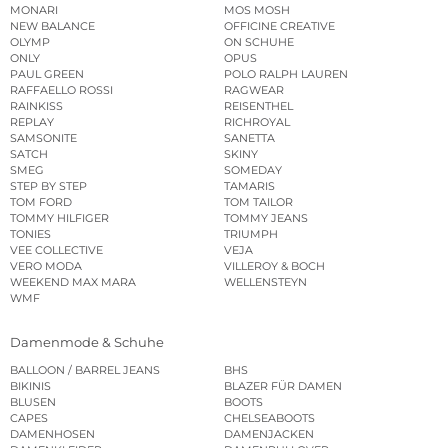
MONARI
MOS MOSH
NEW BALANCE
OFFICINE CREATIVE
OLYMP
ON SCHUHE
ONLY
OPUS
PAUL GREEN
POLO RALPH LAUREN
RAFFAELLO ROSSI
RAGWEAR
RAINKISS
REISENTHEL
REPLAY
RICHROYAL
SAMSONITE
SANETTA
SATCH
SKINY
SMEG
SOMEDAY
STEP BY STEP
TAMARIS
TOM FORD
TOM TAILOR
TOMMY HILFIGER
TOMMY JEANS
TONIES
TRIUMPH
VEE COLLECTIVE
VEJA
VERO MODA
VILLEROY & BOCH
WEEKEND MAX MARA
WELLENSTEYN
WMF
Damenmode & Schuhe
BALLOON / BARREL JEANS
BHS
BIKINIS
BLAZER FÜR DAMEN
BLUSEN
BOOTS
CAPES
CHELSEABOOTS
DAMENHOSEN
DAMENJACKEN