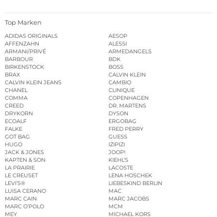
Top Marken
ADIDAS ORIGINALS
AESOP
AFFENZAHN
ALESSI
ARMANI/PRIVÉ
ARMEDANGELS
BARBOUR
BDK
BIRKENSTOCK
BOSS
BRAX
CALVIN KLEIN
CALVIN KLEIN JEANS
CAMBIO
CHANEL
CLINIQUE
COMMA
COPENHAGEN
CREED
DR. MARTENS
DRYKORN
DYSON
ECOALF
ERGOBAG
FALKE
FRED PERRY
GOT BAG
GUESS
HUGO
IZIPIZI
JACK & JONES
JOOP!
KAPTEN & SON
KIEHL’S
LA PRAIRIE
LACOSTE
LE CREUSET
LENA HOSCHEK
LEVI’S®
LIEBESKIND BERLIN
LUISA CERANO
MAC
MARC CAIN
MARC JACOBS
MARC O’POLO
MCM
MEY
MICHAEL KORS