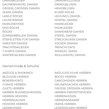
DAMENKLEIDER
DAMENPULLOVER
DAUNENMÄNTEL DAMEN
DIRNDLBLUSEN
GROSSE GRÖSSEN DAMEN
HEMDBLUSEN
JEANS DAMEN
KURZE RÖCKE
LANGE RÖCKE
LEGGINGS DAMEN
LOUNGEWEAR
MÄNTEL DAMEN
MARLENEHOSE
MAXIKLEIDER
MIDI RÖCKE
MIDIKLEIDER
RÖCKE
SHAPEWEAR DAMEN
SONNENBRILLEN DAMEN
STIEFEL DAMEN
STIEFELETTEN FÜR DAMEN
STRICKJACKEN DAMEN
SWEATER DAMEN
SOCKEN DAMEN
TRACHTENKLEIDER
TRENCHCOATS
T-SHIRTS DAMEN
WIDELEG JEANS
WINTERJACKEN DAMEN
WOLLMÄNTEL DAMEN
Herrenmode & Schuhe
ANZÜGE & SMOKINGS
ANZUGSSCHUHE HERREN
BLOUSON HERREN
BOOTS HERREN
BOXERSHORTS
CARGOHOSEN HERREN
CHINOS HERREN
DAUNENJACKEN HERREN
GILETS HERREN
GROSSE GRÖSSEN HERREN
HERREN BUSINESSHEMDEN
HERREN FREIZEITHEMDEN
HERREN HEMDEN
HERRENHOSEN
HERRENJACKEN
HERRENSNEAKER
HOODIES HERREN
JEANS HERREN
LEDERHOSEN
LEDERJACKEN HERREN