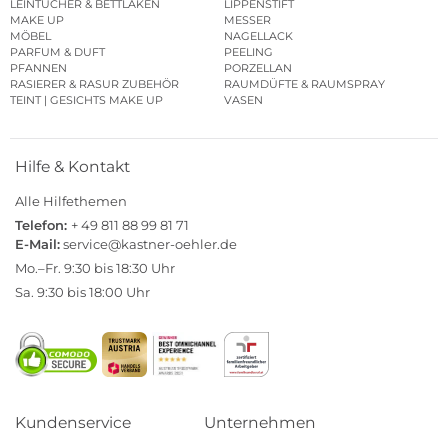
LEINTÜCHER & BETTLAKEN
LIPPENSTIFT
MAKE UP
MESSER
MÖBEL
NAGELLACK
PARFUM & DUFT
PEELING
PFANNEN
PORZELLAN
RASIERER & RASUR ZUBEHÖR
RAUMDÜFTE & RAUMSPRAY
TEINT | GESICHTS MAKE UP
VASEN
Hilfe & Kontakt
Alle Hilfethemen
Telefon:
+ 49 811 88 99 81 71
E-Mail:
service@kastner-oehler.de
Mo.–Fr. 9:30 bis 18:30 Uhr
Sa. 9:30 bis 18:00 Uhr
Kundenservice
Unternehmen