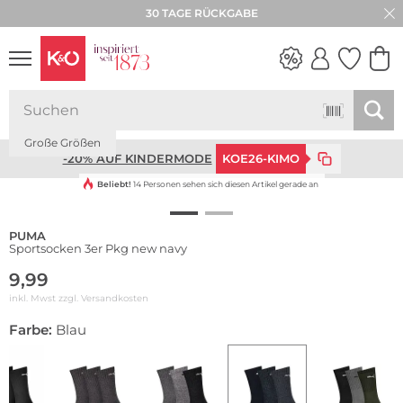
30 TAGE RÜCKGABE
Multi Pack
WEDDING
Große Größen
VIBES
-20% AUF KINDERMODE
KOE26-KIMO
Beliebt!
14 Personen sehen sich diesen Artikel gerade an
PUMA
Sportsocken 3er Pkg new navy
9,99
inkl. Mwst zzgl.
Versandkosten
Farbe:
Blau