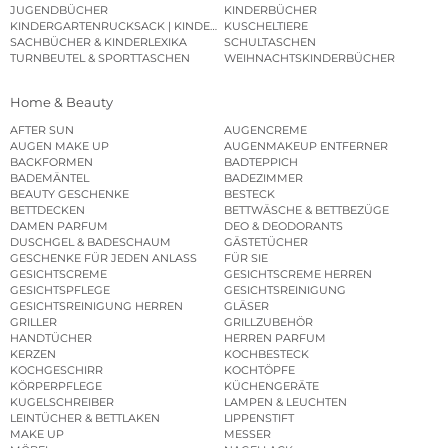
JUGENDBÜCHER
KINDERBÜCHER
KINDERGARTENRUCKSACK | KINDERGARTENBEUTEL
KUSCHELTIERE
SACHBÜCHER & KINDERLEXIKA
SCHULTASCHEN
TURNBEUTEL & SPORTTASCHEN
WEIHNACHTSKINDERBÜCHER
Home & Beauty
AFTER SUN
AUGENCREME
AUGEN MAKE UP
AUGENMAKEUP ENTFERNER
BACKFORMEN
BADTEPPICH
BADEMÄNTEL
BADEZIMMER
BEAUTY GESCHENKE
BESTECK
BETTDECKEN
BETTWÄSCHE & BETTBEZÜGE
DAMEN PARFUM
DEO & DEODORANTS
DUSCHGEL & BADESCHAUM
GÄSTETÜCHER
GESCHENKE FÜR JEDEN ANLASS
FÜR SIE
GESICHTSCREME
GESICHTSCREME HERREN
GESICHTSPFLEGE
GESICHTSREINIGUNG
GESICHTSREINIGUNG HERREN
GLÄSER
GRILLER
GRILLZUBEHÖR
HANDTÜCHER
HERREN PARFUM
KERZEN
KOCHBESTECK
KOCHGESCHIRR
KOCHTÖPFE
KÖRPERPFLEGE
KÜCHENGERÄTE
KUGELSCHREIBER
LAMPEN & LEUCHTEN
LEINTÜCHER & BETTLAKEN
LIPPENSTIFT
MAKE UP
MESSER