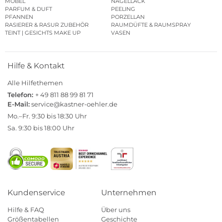
MÖBEL
NAGELLACK
PARFUM & DUFT
PEELING
PFANNEN
PORZELLAN
RASIERER & RASUR ZUBEHÖR
RAUMDÜFTE & RAUMSPRAY
TEINT | GESICHTS MAKE UP
VASEN
Hilfe & Kontakt
Alle Hilfethemen
Telefon:
+ 49 811 88 99 81 71
E-Mail:
service@kastner-oehler.de
Mo.–Fr. 9:30 bis 18:30 Uhr
Sa. 9:30 bis 18:00 Uhr
Kundenservice
Unternehmen
Hilfe & FAQ
Über uns
Größentabellen
Geschichte