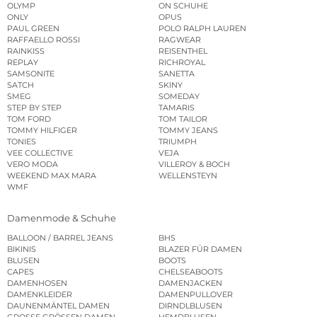
OLYMP
ON SCHUHE
ONLY
OPUS
PAUL GREEN
POLO RALPH LAUREN
RAFFAELLO ROSSI
RAGWEAR
RAINKISS
REISENTHEL
REPLAY
RICHROYAL
SAMSONITE
SANETTA
SATCH
SKINY
SMEG
SOMEDAY
STEP BY STEP
TAMARIS
TOM FORD
TOM TAILOR
TOMMY HILFIGER
TOMMY JEANS
TONIES
TRIUMPH
VEE COLLECTIVE
VEJA
VERO MODA
VILLEROY & BOCH
WEEKEND MAX MARA
WELLENSTEYN
WMF
Damenmode & Schuhe
BALLOON / BARREL JEANS
BHS
BIKINIS
BLAZER FÜR DAMEN
BLUSEN
BOOTS
CAPES
CHELSEABOOTS
DAMENHOSEN
DAMENJACKEN
DAMENKLEIDER
DAMENPULLOVER
DAUNENMÄNTEL DAMEN
DIRNDLBLUSEN