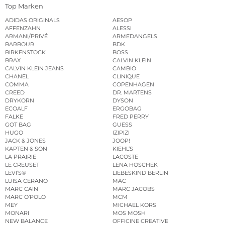
Top Marken
ADIDAS ORIGINALS
AESOP
AFFENZAHN
ALESSI
ARMANI/PRIVÉ
ARMEDANGELS
BARBOUR
BDK
BIRKENSTOCK
BOSS
BRAX
CALVIN KLEIN
CALVIN KLEIN JEANS
CAMBIO
CHANEL
CLINIQUE
COMMA
COPENHAGEN
CREED
DR. MARTENS
DRYKORN
DYSON
ECOALF
ERGOBAG
FALKE
FRED PERRY
GOT BAG
GUESS
HUGO
IZIPIZI
JACK & JONES
JOOP!
KAPTEN & SON
KIEHL’S
LA PRAIRIE
LACOSTE
LE CREUSET
LENA HOSCHEK
LEVI’S®
LIEBESKIND BERLIN
LUISA CERANO
MAC
MARC CAIN
MARC JACOBS
MARC O’POLO
MCM
MEY
MICHAEL KORS
MONARI
MOS MOSH
NEW BALANCE
OFFICINE CREATIVE