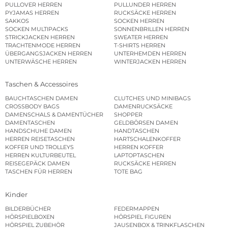
PULLOVER HERREN
PULLUNDER HERREN
PYJAMAS HERREN
RUCKSÄCKE HERREN
SAKKOS
SOCKEN HERREN
SOCKEN MULTIPACKS
SONNENBRILLEN HERREN
STRICKJACKEN HERREN
SWEATER HERREN
TRACHTENMODE HERREN
T-SHIRTS HERREN
ÜBERGANGSJACKEN HERREN
UNTERHEMDEN HERREN
UNTERWÄSCHE HERREN
WINTERJACKEN HERREN
Taschen & Accessoires
BAUCHTASCHEN DAMEN
CLUTCHES UND MINIBAGS
CROSSBODY BAGS
DAMENRUCKSÄCKE
DAMENSCHALS & DAMENTÜCHER
SHOPPER
DAMENTASCHEN
GELDBÖRSEN DAMEN
HANDSCHUHE DAMEN
HANDTASCHEN
HERREN REISETASCHEN
HARTSCHALENKOFFER
KOFFER UND TROLLEYS
HERREN KOFFER
HERREN KULTURBEUTEL
LAPTOPTASCHEN
REISEGEPÄCK DAMEN
RUCKSÄCKE HERREN
TASCHEN FÜR HERREN
TOTE BAG
Kinder
BILDERBÜCHER
FEDERMAPPEN
HÖRSPIELBOXEN
HÖRSPIEL FIGUREN
HÖRSPIEL ZUBEHÖR
JAUSENBOX & TRINKFLASCHEN