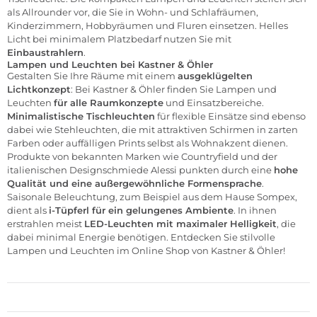
als Allrounder vor, die Sie in Wohn- und Schlafräumen,
Kinderzimmern, Hobbyräumen und Fluren einsetzen. Helles
Licht bei minimalem Platzbedarf nutzen Sie mit
Einbaustrahlern
.
Lampen und Leuchten bei Kastner & Öhler
Gestalten Sie Ihre Räume mit einem
ausgeklügelten
Lichtkonzept
: Bei Kastner & Öhler finden Sie Lampen und
Leuchten
für alle Raumkonzepte
und Einsatzbereiche.
Minimalistische Tischleuchten
für flexible Einsätze sind ebenso
dabei wie Stehleuchten, die mit attraktiven Schirmen in zarten
Farben oder auffälligen Prints selbst als Wohnakzent dienen.
Produkte von bekannten Marken wie
Countryfield
und der
italienischen Designschmiede
Alessi
punkten durch eine
hohe
Qualität und eine außergewöhnliche Formensprache
.
Saisonale Beleuchtung, zum Beispiel aus dem Hause
Sompex
,
dient als
i-Tüpferl für ein gelungenes Ambiente
. In ihnen
erstrahlen meist
LED-Leuchten mit maximaler Helligkeit
, die
dabei minimal Energie benötigen. Entdecken Sie stilvolle
Lampen und Leuchten im
Online Shop
von Kastner & Öhler!