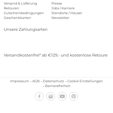
Versand & Lieferung
Presse
Retouren
Jobs / Karriere
Gutscheinbedingungen
Standorte / Häuser
Geschenkkarten
Newsletter
Unsere Zahlungsarten
Klarna
Mastercard
Visa
Diners
Applepay
Amazon
Payp
Versandkostenfrei* ab €129,- und kostenlose Retoure
DHL
Gebrüder Weiss
Impressum
AGB
Datenschutz
Cookie Einstellungen
Barrierefreiheit