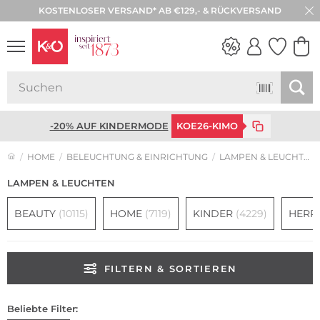
KOSTENLOSER VERSAND* AB €129,- & RÜCKVERSAND
WEDDING
VIBES
-20% AUF KINDERMODE
KOE26-KIMO
HOME
BELEUCHTUNG & EINRICHTUNG
LAMPEN & LEUCHTEN
LAMPEN & LEUCHTEN
BEAUTY
(10115)
HOME
(7119)
KINDER
(4229)
HERR
FILTERN & SORTIEREN
Beliebte Filter: