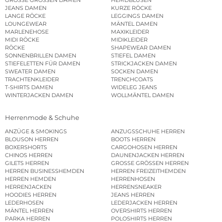
GROSSE GRÖSSEN DAMEN
HEMDBLUSEN
JEANS DAMEN
KURZE RÖCKE
LANGE RÖCKE
LEGGINGS DAMEN
LOUNGEWEAR
MÄNTEL DAMEN
MARLENEHOSE
MAXIKLEIDER
MIDI RÖCKE
MIDIKLEIDER
RÖCKE
SHAPEWEAR DAMEN
SONNENBRILLEN DAMEN
STIEFEL DAMEN
STIEFELETTEN FÜR DAMEN
STRICKJACKEN DAMEN
SWEATER DAMEN
SOCKEN DAMEN
TRACHTENKLEIDER
TRENCHCOATS
T-SHIRTS DAMEN
WIDELEG JEANS
WINTERJACKEN DAMEN
WOLLMÄNTEL DAMEN
Herrenmode & Schuhe
ANZÜGE & SMOKINGS
ANZUGSSCHUHE HERREN
BLOUSON HERREN
BOOTS HERREN
BOXERSHORTS
CARGOHOSEN HERREN
CHINOS HERREN
DAUNENJACKEN HERREN
GILETS HERREN
GROSSE GRÖSSEN HERREN
HERREN BUSINESSHEMDEN
HERREN FREIZEITHEMDEN
HERREN HEMDEN
HERRENHOSEN
HERRENJACKEN
HERRENSNEAKER
HOODIES HERREN
JEANS HERREN
LEDERHOSEN
LEDERJACKEN HERREN
MÄNTEL HERREN
OVERSHIRTS HERREN
PARKA HERREN
POLOSHIRTS HERREN