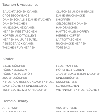
Taschen & Accessoires
BAUCHTASCHEN DAMEN
CLUTCHES UND MINIBAGS
CROSSBODY BAGS
DAMENRUCKSÄCKE
DAMENSCHALS & DAMENTÜCHER
SHOPPER
DAMENTASCHEN
GELDBÖRSEN DAMEN
HANDSCHUHE DAMEN
HANDTASCHEN
HERREN REISETASCHEN
HARTSCHALENKOFFER
KOFFER UND TROLLEYS
HERREN KOFFER
HERREN KULTURBEUTEL
LAPTOPTASCHEN
REISEGEPÄCK DAMEN
RUCKSÄCKE HERREN
TASCHEN FÜR HERREN
TOTE BAG
Kinder
BILDERBÜCHER
FEDERMAPPEN
HÖRSPIELBOXEN
HÖRSPIEL FIGUREN
HÖRSPIEL ZUBEHÖR
JAUSENBOX & TRINKFLASCHEN
JUGENDBÜCHER
KINDERBÜCHER
KINDERGARTENRUCKSACK | KINDERGARTENBEUTEL
KUSCHELTIERE
SACHBÜCHER & KINDERLEXIKA
SCHULTASCHEN
TURNBEUTEL & SPORTTASCHEN
WEIHNACHTSKINDERBÜCHER
Home & Beauty
AFTER SUN
AUGENCREME
AUGEN MAKE UP
AUGENMAKEUP ENTFERNER