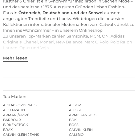
Kastner & Öhler ist ein Synonym für Inspiration in Sachen Mode –
und das bereits seit 1873. Aus guten Gründen lieben Fashion-
Fans in
Österreich, Deutschland und der Schweiz
unsere
angesagten Trendteile und
Looks
. Wir bringen die neuesten
Kollektionen internationaler Modemarken vom Catwalk direkt zu
Ihnen ins Wohnzimmer – in unserem Onlineshop.
Zu unseren
Top-Marken
zählen
Samsonite
,
MCM
,
ON
,
Adidas
Originals
,
Chanel
,
Monari
,
New Balance
,
Marc O’Polo
,
Polo Ralph
Lauren
,
Opus
und
Veja
.
Mehr lesen
Top Marken
ADIDAS ORIGINALS
AESOP
AFFENZAHN
ALESSI
ARMANI/PRIVÉ
ARMEDANGELS
BARBOUR
BDK
BIRKENSTOCK
BOSS
BRAX
CALVIN KLEIN
CALVIN KLEIN JEANS
CAMBIO