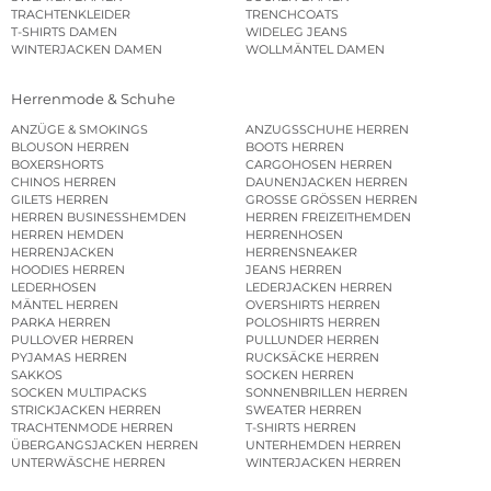
TRACHTENKLEIDER
TRENCHCOATS
T-SHIRTS DAMEN
WIDELEG JEANS
WINTERJACKEN DAMEN
WOLLMÄNTEL DAMEN
Herrenmode & Schuhe
ANZÜGE & SMOKINGS
ANZUGSSCHUHE HERREN
BLOUSON HERREN
BOOTS HERREN
BOXERSHORTS
CARGOHOSEN HERREN
CHINOS HERREN
DAUNENJACKEN HERREN
GILETS HERREN
GROSSE GRÖSSEN HERREN
HERREN BUSINESSHEMDEN
HERREN FREIZEITHEMDEN
HERREN HEMDEN
HERRENHOSEN
HERRENJACKEN
HERRENSNEAKER
HOODIES HERREN
JEANS HERREN
LEDERHOSEN
LEDERJACKEN HERREN
MÄNTEL HERREN
OVERSHIRTS HERREN
PARKA HERREN
POLOSHIRTS HERREN
PULLOVER HERREN
PULLUNDER HERREN
PYJAMAS HERREN
RUCKSÄCKE HERREN
SAKKOS
SOCKEN HERREN
SOCKEN MULTIPACKS
SONNENBRILLEN HERREN
STRICKJACKEN HERREN
SWEATER HERREN
TRACHTENMODE HERREN
T-SHIRTS HERREN
ÜBERGANGSJACKEN HERREN
UNTERHEMDEN HERREN
UNTERWÄSCHE HERREN
WINTERJACKEN HERREN