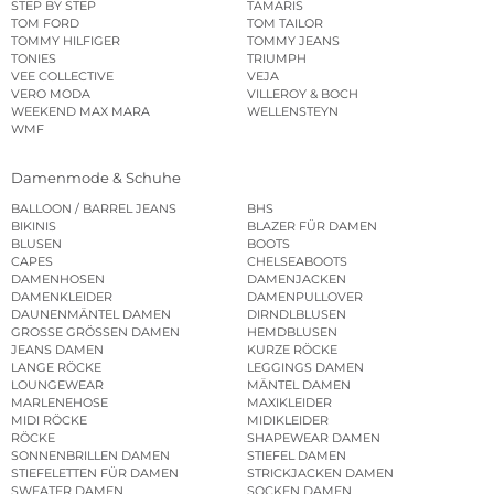
STEP BY STEP
TAMARIS
TOM FORD
TOM TAILOR
TOMMY HILFIGER
TOMMY JEANS
TONIES
TRIUMPH
VEE COLLECTIVE
VEJA
VERO MODA
VILLEROY & BOCH
WEEKEND MAX MARA
WELLENSTEYN
WMF
Damenmode & Schuhe
BALLOON / BARREL JEANS
BHS
BIKINIS
BLAZER FÜR DAMEN
BLUSEN
BOOTS
CAPES
CHELSEABOOTS
DAMENHOSEN
DAMENJACKEN
DAMENKLEIDER
DAMENPULLOVER
DAUNENMÄNTEL DAMEN
DIRNDLBLUSEN
GROSSE GRÖSSEN DAMEN
HEMDBLUSEN
JEANS DAMEN
KURZE RÖCKE
LANGE RÖCKE
LEGGINGS DAMEN
LOUNGEWEAR
MÄNTEL DAMEN
MARLENEHOSE
MAXIKLEIDER
MIDI RÖCKE
MIDIKLEIDER
RÖCKE
SHAPEWEAR DAMEN
SONNENBRILLEN DAMEN
STIEFEL DAMEN
STIEFELETTEN FÜR DAMEN
STRICKJACKEN DAMEN
SWEATER DAMEN
SOCKEN DAMEN