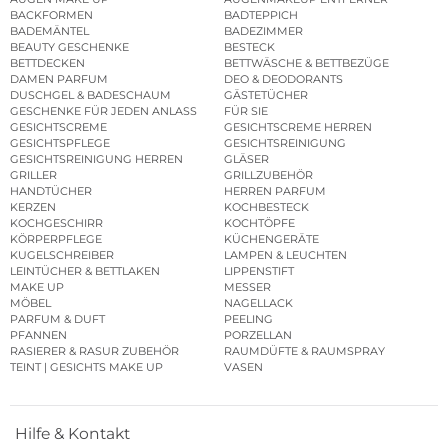
BACKFORMEN
BADTEPPICH
BADEMÄNTEL
BADEZIMMER
BEAUTY GESCHENKE
BESTECK
BETTDECKEN
BETTWÄSCHE & BETTBEZÜGE
DAMEN PARFUM
DEO & DEODORANTS
DUSCHGEL & BADESCHAUM
GÄSTETÜCHER
GESCHENKE FÜR JEDEN ANLASS
FÜR SIE
GESICHTSCREME
GESICHTSCREME HERREN
GESICHTSPFLEGE
GESICHTSREINIGUNG
GESICHTSREINIGUNG HERREN
GLÄSER
GRILLER
GRILLZUBEHÖR
HANDTÜCHER
HERREN PARFUM
KERZEN
KOCHBESTECK
KOCHGESCHIRR
KOCHTÖPFE
KÖRPERPFLEGE
KÜCHENGERÄTE
KUGELSCHREIBER
LAMPEN & LEUCHTEN
LEINTÜCHER & BETTLAKEN
LIPPENSTIFT
MAKE UP
MESSER
MÖBEL
NAGELLACK
PARFUM & DUFT
PEELING
PFANNEN
PORZELLAN
RASIERER & RASUR ZUBEHÖR
RAUMDÜFTE & RAUMSPRAY
TEINT | GESICHTS MAKE UP
VASEN
Hilfe & Kontakt