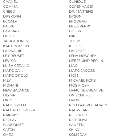
CHANEL
CLINIQUE
COMMA
COPENHAGEN
CREED
DR. MARTENS
DRYKORN
DYSON
ECOALF
ERGOBAG
FALKE
FRED PERRY
GOT BAG
GUESS
HUGO
IZIPIZI
JACK & JONES
JOOP!
KAPTEN & SON
KIEHL’S
LA PRAIRIE
LACOSTE
LE CREUSET
LENA HOSCHEK
LEVI’S®
LIEBESKIND BERLIN
LUISA CERANO
MAC
MARC CAIN
MARC JACOBS
MARC O’POLO
MCM
MEY
MICHAEL KORS
MONARI
MOS MOSH
NEW BALANCE
OFFICINE CREATIVE
OLYMP
ON SCHUHE
ONLY
OPUS
PAUL GREEN
POLO RALPH LAUREN
RAFFAELLO ROSSI
RAGWEAR
RAINKISS
REISENTHEL
REPLAY
RICHROYAL
SAMSONITE
SANETTA
SATCH
SKINY
SMEG
SOMEDAY