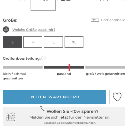
Größe:
Größentabelle
Welche Größe passt mir?
S
M
L
XL
Größenbeurteilung:
?
klein / schmal
passend
groß / weit geschnitten
geschnitten
IN DEN WARENKORB
Wollen Sie -10% sparen?
Melden Sie sich
jetzt
für den Newsletter an.
Beachten Sie die Gutscheinbedingungen.