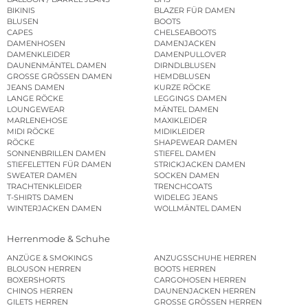
BIKINIS
BLAZER FÜR DAMEN
BLUSEN
BOOTS
CAPES
CHELSEABOOTS
DAMENHOSEN
DAMENJACKEN
DAMENKLEIDER
DAMENPULLOVER
DAUNENMÄNTEL DAMEN
DIRNDLBLUSEN
GROSSE GRÖSSEN DAMEN
HEMDBLUSEN
JEANS DAMEN
KURZE RÖCKE
LANGE RÖCKE
LEGGINGS DAMEN
LOUNGEWEAR
MÄNTEL DAMEN
MARLENEHOSE
MAXIKLEIDER
MIDI RÖCKE
MIDIKLEIDER
RÖCKE
SHAPEWEAR DAMEN
SONNENBRILLEN DAMEN
STIEFEL DAMEN
STIEFELETTEN FÜR DAMEN
STRICKJACKEN DAMEN
SWEATER DAMEN
SOCKEN DAMEN
TRACHTENKLEIDER
TRENCHCOATS
T-SHIRTS DAMEN
WIDELEG JEANS
WINTERJACKEN DAMEN
WOLLMÄNTEL DAMEN
Herrenmode & Schuhe
ANZÜGE & SMOKINGS
ANZUGSSCHUHE HERREN
BLOUSON HERREN
BOOTS HERREN
BOXERSHORTS
CARGOHOSEN HERREN
CHINOS HERREN
DAUNENJACKEN HERREN
GILETS HERREN
GROSSE GRÖSSEN HERREN