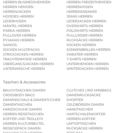
HERREN BUSINESSHEMDEN
HERREN FREIZEITHEMDEN
HERREN HEMDEN
HERRENHOSEN
HERRENJACKEN
HERRENSNEAKER
HOODIES HERREN
JEANS HERREN
LEDERHOSEN
LEDERJACKEN HERREN
MÄNTEL HERREN
OVERSHIRTS HERREN
PARKA HERREN
POLOSHIRTS HERREN
PULLOVER HERREN
PULLUNDER HERREN
PYJAMAS HERREN
RUCKSÄCKE HERREN
SAKKOS
SOCKEN HERREN
SOCKEN MULTIPACKS
SONNENBRILLEN HERREN
STRICKJACKEN HERREN
SWEATER HERREN
TRACHTENMODE HERREN
T-SHIRTS HERREN
ÜBERGANGSJACKEN HERREN
UNTERHEMDEN HERREN
UNTERWÄSCHE HERREN
WINTERJACKEN HERREN
Taschen & Accessoires
BAUCHTASCHEN DAMEN
CLUTCHES UND MINIBAGS
CROSSBODY BAGS
DAMENRUCKSÄCKE
DAMENSCHALS & DAMENTÜCHER
SHOPPER
DAMENTASCHEN
GELDBÖRSEN DAMEN
HANDSCHUHE DAMEN
HANDTASCHEN
HERREN REISETASCHEN
HARTSCHALENKOFFER
KOFFER UND TROLLEYS
HERREN KOFFER
HERREN KULTURBEUTEL
LAPTOPTASCHEN
REISEGEPÄCK DAMEN
RUCKSÄCKE HERREN
TASCHEN FÜR HERREN
TOTE BAG