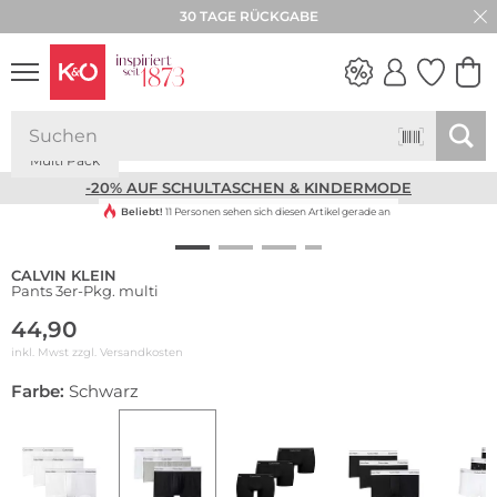
30 TAGE RÜCKGABE
Multi Pack
NEW IN
WEDDING
VIBES
-20% AUF SCHULTASCHEN & KINDERMODE
Beliebt!
11 Personen sehen sich diesen Artikel gerade an
CALVIN KLEIN
Pants 3er-Pkg. multi
44,90
inkl. Mwst zzgl.
Versandkosten
Farbe:
Schwarz