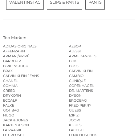
VALENTINSTAG
SLIPS & PANTS
PANTS
Top Marken
ADIDAS ORIGINALS
AESOP
AFFENZAHN
ALESSI
ARMANI/PRIVÉ
ARMEDANGELS
BARBOUR
BDK
BIRKENSTOCK
BOSS
BRAX
CALVIN KLEIN
CALVIN KLEIN JEANS
CAMBIO
CHANEL
CLINIQUE
COMMA
COPENHAGEN
CREED
DR. MARTENS
DRYKORN
DYSON
ECOALF
ERGOBAG
FALKE
FRED PERRY
GOT BAG
GUESS
HUGO
IZIPIZI
JACK & JONES
JOOP!
KAPTEN & SON
KIEHL’S
LA PRAIRIE
LACOSTE
LE CREUSET
LENA HOSCHEK