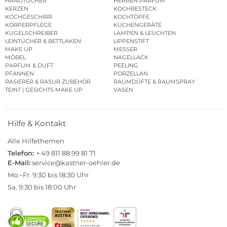
HANDTÜCHER
HERREN PARFUM
KERZEN
KOCHBESTECK
KOCHGESCHIRR
KOCHTÖPFE
KÖRPERPFLEGE
KÜCHENGERÄTE
KUGELSCHREIBER
LAMPEN & LEUCHTEN
LEINTÜCHER & BETTLAKEN
LIPPENSTIFT
MAKE UP
MESSER
MÖBEL
NAGELLACK
PARFUM & DUFT
PEELING
PFANNEN
PORZELLAN
RASIERER & RASUR ZUBEHÖR
RAUMDÜFTE & RAUMSPRAY
TEINT | GESICHTS MAKE UP
VASEN
Hilfe & Kontakt
Alle Hilfethemen
Telefon:
+ 49 811 88 99 81 71
E-Mail:
service@kastner-oehler.de
Mo.–Fr. 9:30 bis 18:30 Uhr
Sa. 9:30 bis 18:00 Uhr