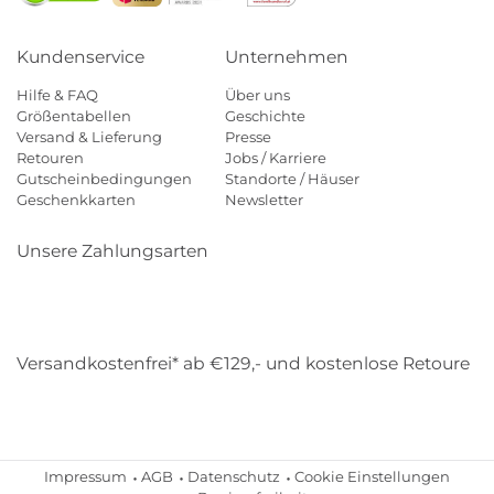
Kundenservice
Unternehmen
Hilfe & FAQ
Über uns
Größentabellen
Geschichte
Versand & Lieferung
Presse
Retouren
Jobs / Karriere
Gutscheinbedingungen
Standorte / Häuser
Geschenkkarten
Newsletter
Unsere Zahlungsarten
Klarna
Mastercard
Visa
Diners
Applepay
Amazon
Payp
Versandkostenfrei* ab €129,- und kostenlose Retoure
DHL
Gebrüder Weiss
Impressum
AGB
Datenschutz
Cookie Einstellungen