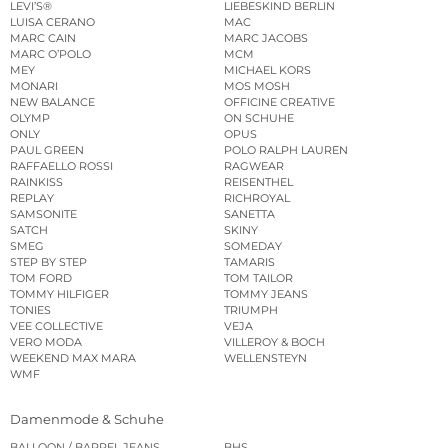
LEVI’S®
LIEBESKIND BERLIN
LUISA CERANO
MAC
MARC CAIN
MARC JACOBS
MARC O’POLO
MCM
MEY
MICHAEL KORS
MONARI
MOS MOSH
NEW BALANCE
OFFICINE CREATIVE
OLYMP
ON SCHUHE
ONLY
OPUS
PAUL GREEN
POLO RALPH LAUREN
RAFFAELLO ROSSI
RAGWEAR
RAINKISS
REISENTHEL
REPLAY
RICHROYAL
SAMSONITE
SANETTA
SATCH
SKINY
SMEG
SOMEDAY
STEP BY STEP
TAMARIS
TOM FORD
TOM TAILOR
TOMMY HILFIGER
TOMMY JEANS
TONIES
TRIUMPH
VEE COLLECTIVE
VEJA
VERO MODA
VILLEROY & BOCH
WEEKEND MAX MARA
WELLENSTEYN
WMF
Damenmode & Schuhe
BALLOON / BARREL JEANS
BHS