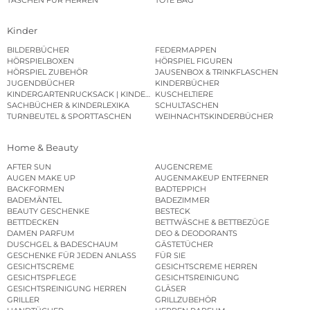
Kinder
BILDERBÜCHER
FEDERMAPPEN
HÖRSPIELBOXEN
HÖRSPIEL FIGUREN
HÖRSPIEL ZUBEHÖR
JAUSENBOX & TRINKFLASCHEN
JUGENDBÜCHER
KINDERBÜCHER
KINDERGARTENRUCKSACK | KINDERGARTENBEUTEL
KUSCHELTIERE
SACHBÜCHER & KINDERLEXIKA
SCHULTASCHEN
TURNBEUTEL & SPORTTASCHEN
WEIHNACHTSKINDERBÜCHER
Home & Beauty
AFTER SUN
AUGENCREME
AUGEN MAKE UP
AUGENMAKEUP ENTFERNER
BACKFORMEN
BADTEPPICH
BADEMÄNTEL
BADEZIMMER
BEAUTY GESCHENKE
BESTECK
BETTDECKEN
BETTWÄSCHE & BETTBEZÜGE
DAMEN PARFUM
DEO & DEODORANTS
DUSCHGEL & BADESCHAUM
GÄSTETÜCHER
GESCHENKE FÜR JEDEN ANLASS
FÜR SIE
GESICHTSCREME
GESICHTSCREME HERREN
GESICHTSPFLEGE
GESICHTSREINIGUNG
GESICHTSREINIGUNG HERREN
GLÄSER
GRILLER
GRILLZUBEHÖR