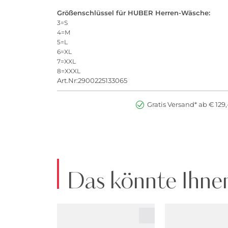
Größenschlüssel für HUBER Herren-Wäsche:
3=S
4=M
5=L
6=XL
7=XXL
8=XXXL
Art.Nr:2900225133065
Gratis Versand* ab € 129,
Das könnte Ihnen