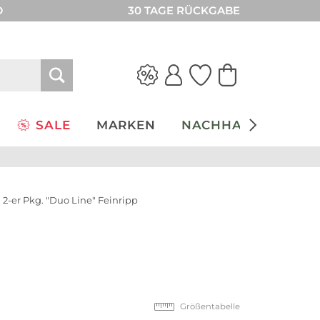
D
30 TAGE RÜCKGABE
SALE
MARKEN
NACHHALTIGKEIT
 2-er Pkg. "Duo Line" Feinripp
Größentabelle