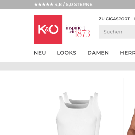
★★★★★ 4,8 / 5,0 STERNE
ZU GIGASPORT
GET THE
NEW IN
WEDDING
LOOK
VIBES
NEU
LOOKS
DAMEN
HER