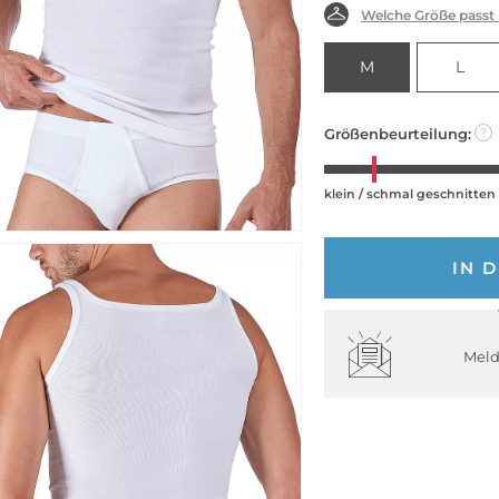
Welche Größe passt
M
L
Größenbeurteilung:
?
klein / schmal geschnitten
IN 
Meld