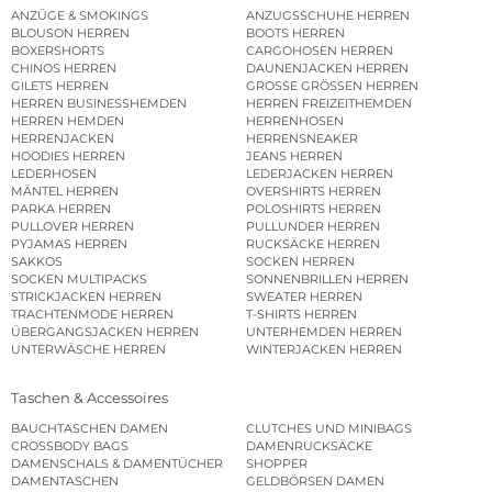
ANZÜGE & SMOKINGS
ANZUGSSCHUHE HERREN
BLOUSON HERREN
BOOTS HERREN
BOXERSHORTS
CARGOHOSEN HERREN
CHINOS HERREN
DAUNENJACKEN HERREN
GILETS HERREN
GROSSE GRÖSSEN HERREN
HERREN BUSINESSHEMDEN
HERREN FREIZEITHEMDEN
HERREN HEMDEN
HERRENHOSEN
HERRENJACKEN
HERRENSNEAKER
HOODIES HERREN
JEANS HERREN
LEDERHOSEN
LEDERJACKEN HERREN
MÄNTEL HERREN
OVERSHIRTS HERREN
PARKA HERREN
POLOSHIRTS HERREN
PULLOVER HERREN
PULLUNDER HERREN
PYJAMAS HERREN
RUCKSÄCKE HERREN
SAKKOS
SOCKEN HERREN
SOCKEN MULTIPACKS
SONNENBRILLEN HERREN
STRICKJACKEN HERREN
SWEATER HERREN
TRACHTENMODE HERREN
T-SHIRTS HERREN
ÜBERGANGSJACKEN HERREN
UNTERHEMDEN HERREN
UNTERWÄSCHE HERREN
WINTERJACKEN HERREN
Taschen & Accessoires
BAUCHTASCHEN DAMEN
CLUTCHES UND MINIBAGS
CROSSBODY BAGS
DAMENRUCKSÄCKE
DAMENSCHALS & DAMENTÜCHER
SHOPPER
DAMENTASCHEN
GELDBÖRSEN DAMEN