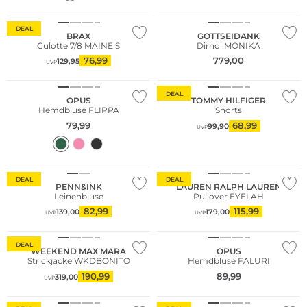
Nachhaltig
Nachhaltig
DEAL
BRAX
GOTTSEIDANK
Culotte 7/8 MAINE S
Dirndl MONIKA
76,99
779,00
129,95
UVP
Nachhaltig
DEAL
OPUS
TOMMY HILFIGER
Hemdbluse FLIPPA
Shorts
79,99
68,99
99,90
UVP
DEAL
DEAL
PENN&INK
LAUREN RALPH LAUREN
Leinenbluse
Pullover EYELAH
82,99
115,99
139,00
179,00
UVP
UVP
Nachhaltig
Nachhaltig
DEAL
WEEKEND MAX MARA
OPUS
Strickjacke WKDBONITO
Hemdbluse FALURI
Große Größen
190,99
89,99
319,00
UVP
Nachhaltig