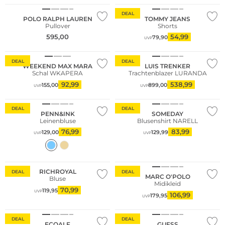
DEAL
POLO RALPH LAUREN
TOMMY JEANS
Pullover
Shorts
595,00
54,99
79,90
UVP
Nachhaltig
DEAL
DEAL
WEEKEND MAX MARA
LUIS TRENKER
Schal WKAPERA
Trachtenblazer LURANDA
92,99
538,99
155,00
899,00
UVP
UVP
DEAL
DEAL
PENN&INK
SOMEDAY
Leinenbluse
Blusenshirt NARELL
76,99
83,99
129,00
129,99
UVP
UVP
Nachhaltig
Nachhaltig
RICHROYAL
DEAL
DEAL
MARC O'POLO
Bluse
Midikleid
70,99
119,95
UVP
106,99
179,95
UVP
Nachhaltig
Nachhaltig
DEAL
DEAL
ECOALF
GUESS