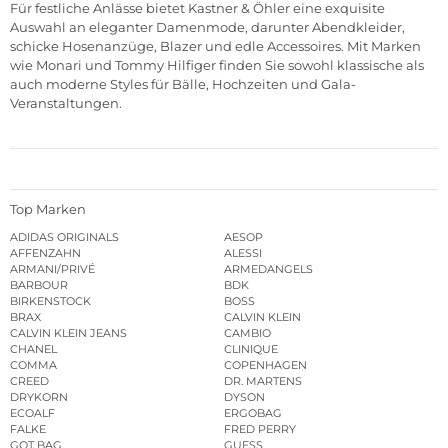
Für festliche Anlässe bietet Kastner & Öhler eine exquisite
Auswahl an eleganter Damenmode, darunter Abendkleider,
schicke Hosenanzüge, Blazer und edle Accessoires. Mit Marken
wie Monari und Tommy Hilfiger finden Sie sowohl klassische als
auch moderne Styles für Bälle, Hochzeiten und Gala-
Veranstaltungen.
Top Marken
ADIDAS ORIGINALS
AESOP
AFFENZAHN
ALESSI
ARMANI/PRIVÉ
ARMEDANGELS
BARBOUR
BDK
BIRKENSTOCK
BOSS
BRAX
CALVIN KLEIN
CALVIN KLEIN JEANS
CAMBIO
CHANEL
CLINIQUE
COMMA
COPENHAGEN
CREED
DR. MARTENS
DRYKORN
DYSON
ECOALF
ERGOBAG
FALKE
FRED PERRY
GOT BAG
GUESS