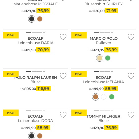
Marlenehose MOSSIALF
Blusenshirt SHIRLEY
76,99
71,99
129,90
120,00
UVP
UVP
Nachhaltig
Nachhaltig
DEAL
DEAL
ECOALF
MARC O'POLO
Leinenbluse DARIA
Pullover
70,99
76,99
119,90
129,95
UVP
UVP
Nachhaltig
DEAL
DEAL
POLO RALPH LAUREN
ECOALF
Bluse
Leinenbluse MELANIA
116,99
58,99
195,00
99,90
UVP
UVP
Nachhaltig
DEAL
DEAL
ECOALF
TOMMY HILFIGER
Leinenbluse DORA
Bluse
58,99
76,99
99,90
129,90
UVP
UVP
Große Größen