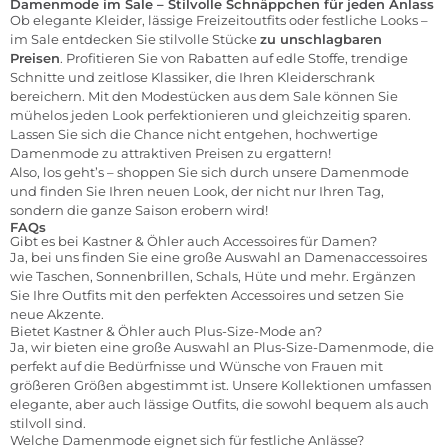
Damenmode im Sale – Stilvolle Schnäppchen für jeden Anlass
Ob elegante Kleider, lässige Freizeitoutfits oder festliche Looks –
im Sale entdecken Sie stilvolle Stücke
zu unschlagbaren
Preisen
. Profitieren Sie von Rabatten auf edle Stoffe, trendige
Schnitte und zeitlose Klassiker, die Ihren Kleiderschrank
bereichern. Mit den Modestücken aus dem Sale können Sie
mühelos jeden Look perfektionieren und gleichzeitig sparen.
Lassen Sie sich die Chance nicht entgehen, hochwertige
Damenmode zu attraktiven Preisen zu ergattern!
Also, los geht’s – shoppen Sie sich durch unsere Damenmode
und finden Sie Ihren neuen Look, der nicht nur Ihren Tag,
sondern die ganze Saison erobern wird!
FAQs
Gibt es bei Kastner & Öhler auch Accessoires für Damen?
Ja, bei uns finden Sie eine große Auswahl an Damenaccessoires
wie Taschen, Sonnenbrillen, Schals, Hüte und mehr. Ergänzen
Sie Ihre Outfits mit den perfekten Accessoires und setzen Sie
neue Akzente.
Bietet Kastner & Öhler auch Plus-Size-Mode an?
Ja, wir bieten eine große Auswahl an Plus-Size-Damenmode, die
perfekt auf die Bedürfnisse und Wünsche von Frauen mit
größeren Größen abgestimmt ist. Unsere Kollektionen umfassen
elegante, aber auch lässige Outfits, die sowohl bequem als auch
stilvoll sind.
Welche Damenmode eignet sich für festliche Anlässe?