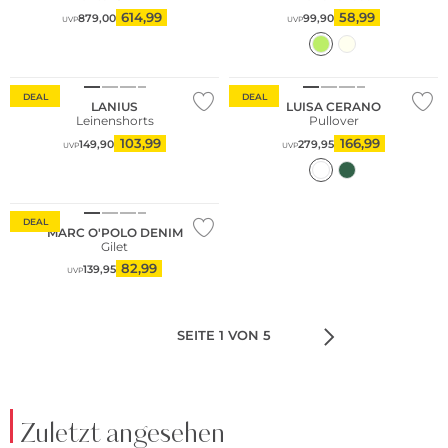
614,99
58,99
879,00
99,90
UVP
UVP
Nachhaltig
DEAL
DEAL
LANIUS
LUISA CERANO
Leinenshorts
Pullover
103,99
166,99
149,90
279,95
UVP
UVP
Nachhaltig
DEAL
MARC O'POLO DENIM
Gilet
82,99
139,95
UVP
SEITE 1 VON 5
Zuletzt angesehen