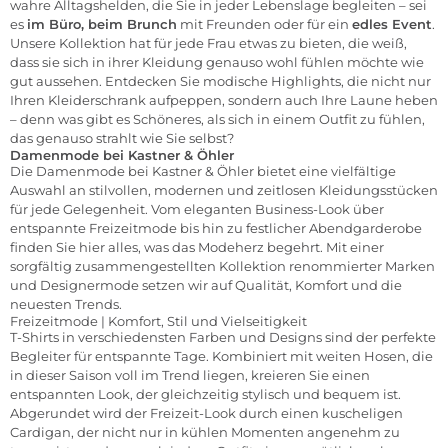
wahre Alltagshelden, die Sie in jeder Lebenslage begleiten – sei
es
im Büro, beim Brunch
mit Freunden oder für ein
edles Event
.
Unsere Kollektion hat für jede Frau etwas zu bieten, die weiß,
dass sie sich in ihrer Kleidung genauso wohl fühlen möchte wie
gut aussehen. Entdecken Sie modische Highlights, die nicht nur
Ihren Kleiderschrank aufpeppen, sondern auch Ihre Laune heben
– denn was gibt es Schöneres, als sich in einem Outfit zu fühlen,
das genauso strahlt wie Sie selbst?
Damenmode bei Kastner & Öhler
Die Damenmode bei Kastner & Öhler bietet eine vielfältige
Auswahl an stilvollen, modernen und zeitlosen Kleidungsstücken
für jede Gelegenheit. Vom eleganten Business-Look über
entspannte Freizeitmode bis hin zu festlicher Abendgarderobe
finden Sie hier alles, was das Modeherz begehrt. Mit einer
sorgfältig zusammengestellten Kollektion renommierter Marken
und Designermode setzen wir auf Qualität, Komfort und die
neuesten Trends.
Freizeitmode | Komfort, Stil und Vielseitigkeit
T-Shirts
in verschiedensten Farben und Designs sind der perfekte
Begleiter für entspannte Tage. Kombiniert mit weiten
Hosen
, die
in dieser Saison voll im Trend liegen, kreieren Sie einen
entspannten Look, der gleichzeitig stylisch und bequem ist.
Abgerundet wird der Freizeit-Look durch einen kuscheligen
Cardigan
, der nicht nur in kühlen Momenten angenehm zu