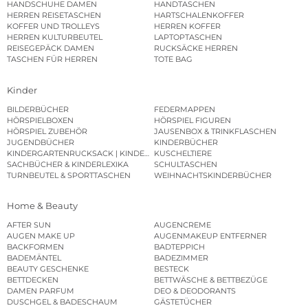
HANDSCHUHE DAMEN
HANDTASCHEN
HERREN REISETASCHEN
HARTSCHALENKOFFER
KOFFER UND TROLLEYS
HERREN KOFFER
HERREN KULTURBEUTEL
LAPTOPTASCHEN
REISEGEPÄCK DAMEN
RUCKSÄCKE HERREN
TASCHEN FÜR HERREN
TOTE BAG
Kinder
BILDERBÜCHER
FEDERMAPPEN
HÖRSPIELBOXEN
HÖRSPIEL FIGUREN
HÖRSPIEL ZUBEHÖR
JAUSENBOX & TRINKFLASCHEN
JUGENDBÜCHER
KINDERBÜCHER
KINDERGARTENRUCKSACK | KINDERGARTENBEUTEL
KUSCHELTIERE
SACHBÜCHER & KINDERLEXIKA
SCHULTASCHEN
TURNBEUTEL & SPORTTASCHEN
WEIHNACHTSKINDERBÜCHER
Home & Beauty
AFTER SUN
AUGENCREME
AUGEN MAKE UP
AUGENMAKEUP ENTFERNER
BACKFORMEN
BADTEPPICH
BADEMÄNTEL
BADEZIMMER
BEAUTY GESCHENKE
BESTECK
BETTDECKEN
BETTWÄSCHE & BETTBEZÜGE
DAMEN PARFUM
DEO & DEODORANTS
DUSCHGEL & BADESCHAUM
GÄSTETÜCHER