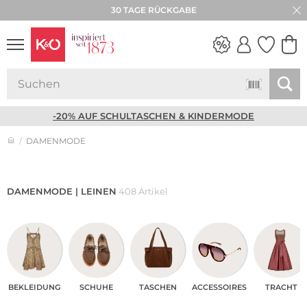
★★★★★ 4,8 / 5,0 STERNE
NEW IN
WEDDING
VIBES
-20% AUF SCHULTASCHEN & KINDERMODE
DAMENMODE
DAMENMODE | LEINEN
408 Artikel
BEKLEI­DUNG
SCHUHE
TASCHEN
ACCES­SOIRES
TRACHT