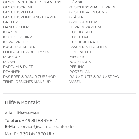
GESCHENKE FÜR JEDEN ANLASS
FÜR SIE
GESICHTSCREME
GESICHTSCREME HERREN
GESICHTSPFLEGE
GESICHTSREINIGUNG
GESICHTSREINIGUNG HERREN
GLÄSER
GRILLER
GRILLZUBEHÖR
HANDTÜCHER
HERREN PARFUM
KERZEN
KOCHBESTECK
KOCHGESCHIRR
KOCHTÖPFE
KÖRPERPFLEGE
KÜCHENGERÄTE
KUGELSCHREIBER
LAMPEN & LEUCHTEN
LEINTÜCHER & BETTLAKEN
LIPPENSTIFT
MAKE UP
MESSER
MÖBEL
NAGELLACK
PARFUM & DUFT
PEELING
PFANNEN
PORZELLAN
RASIERER & RASUR ZUBEHÖR
RAUMDÜFTE & RAUMSPRAY
TEINT | GESICHTS MAKE UP
VASEN
Hilfe & Kontakt
Alle Hilfethemen
Telefon:
+ 49 811 88 99 81 71
E-Mail:
service@kastner-oehler.de
Mo.–Fr. 9:30 bis 18:30 Uhr