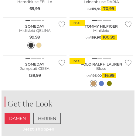
Hemdbluse FELILA
Leinenbluse DARIA
69,99
70,99
119,90
UVP
Nachhaltig
DEAL
SOMEDAY
TOMMY HILFIGER
Midikleid QELINA
Minikleid
99,99
100,99
169,90
UVP
DEAL
SOMEDAY
POLO RALPH LAUREN
Jumpsuit CISEA
Bluse
139,99
116,99
195,00
UVP
Get the Look
DAMEN
HERREN
Große Größen
Jetzt shoppen
Nachhaltig