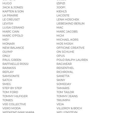
HUGO
IZIPIZI
JACK & JONES
JOOP!
KAPTEN & SON
KIEHL’S
LA PRAIRIE
LACOSTE
LE CREUSET
LENA HOSCHEK
LEVI’S®
LIEBESKIND BERLIN
LUISA CERANO
MAC
MARC CAIN
MARC JACOBS
MARC O’POLO
MCM
MEY
MICHAEL KORS
MONARI
MOS MOSH
NEW BALANCE
OFFICINE CREATIVE
OLYMP
ON SCHUHE
ONLY
OPUS
PAUL GREEN
POLO RALPH LAUREN
RAFFAELLO ROSSI
RAGWEAR
RAINKISS
REISENTHEL
REPLAY
RICHROYAL
SAMSONITE
SANETTA
SATCH
SKINY
SMEG
SOMEDAY
STEP BY STEP
TAMARIS
TOM FORD
TOM TAILOR
TOMMY HILFIGER
TOMMY JEANS
TONIES
TRIUMPH
VEE COLLECTIVE
VEJA
VERO MODA
VILLEROY & BOCH
WEEKEND MAX MARA
WELLENSTEYN