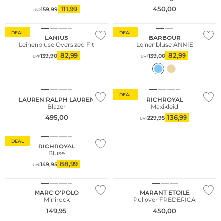
111,99
450,00
159,99
UVP
Nachhaltig
Nachhaltig
DEAL
DEAL
LANIUS
BARBOUR
Leinenbluse Oversized Fit
Leinenbluse ANNIE
82,99
82,99
139,90
139,00
UVP
UVP
NEU
Nachhaltig
DEAL
LAUREN RALPH LAUREN
RICHROYAL
Blazer
Maxikleid
495,00
136,99
229,95
UVP
DEAL
RICHROYAL
Bluse
88,99
149,95
UVP
Nachhaltig
NEU
MARC O'POLO
MARANT ETOILE
Minirock
Pullover FREDERICA
149,95
450,00