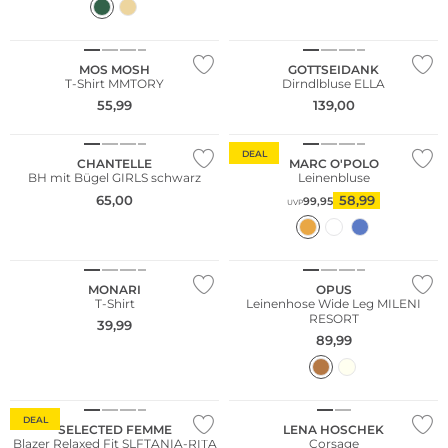
MOS MOSH
GOTTSEIDANK
T-Shirt MMTORY
Dirndlbluse ELLA
55,99
139,00
Nachhaltig
Nachhaltig
DEAL
CHANTELLE
MARC O'POLO
BH mit Bügel GIRLS schwarz
Leinenbluse
65,00
58,99
99,95
UVP
Große Größen
Nachhaltig
MONARI
OPUS
T-Shirt
Leinenhose Wide Leg MILENI
RESORT
39,99
89,99
NEU
WE ♡ AUSTRIA
DEAL
SELECTED FEMME
LENA HOSCHEK
Blazer Relaxed Fit SLFTANIA-RITA
Corsage