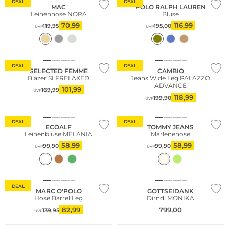
DEAL
DEAL
MAC
POLO RALPH LAUREN
Leinenhose NORA
Bluse
70,99
116,99
119,95
195,00
UVP
UVP
Nachhaltig
DEAL
DEAL
SELECTED FEMME
CAMBIO
Blazer SLFRELAXED
Jeans Wide Leg PALAZZO
ADVANCE
101,99
169,99
UVP
118,99
199,90
UVP
Nachhaltig
DEAL
DEAL
ECOALF
TOMMY JEANS
Leinenbluse MELANIA
Marlenehose
58,99
58,99
99,90
99,90
UVP
UVP
Nachhaltig
DEAL
MARC O'POLO
GOTTSEIDANK
Hose Barrel Leg
Dirndl MONIKA
82,99
799,00
139,95
UVP
Nachhaltig
Nachhaltig