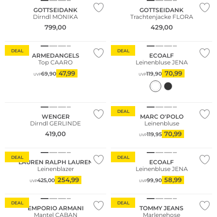
GOTTSEIDANK
GOTTSEIDANK
Dirndl MONIKA
Trachtenjacke FLORA
799,00
429,00
Nachhaltig
Nachhaltig
DEAL
DEAL
ARMEDANGELS
ECOALF
Top CAARO
Leinenbluse JENA
47,99
70,99
69,90
119,90
UVP
UVP
Nachhaltig
DEAL
WENGER
MARC O'POLO
Dirndl GERLINDE
Leinenbluse
419,00
70,99
119,95
UVP
Nachhaltig
Nachhaltig
DEAL
DEAL
LAUREN RALPH LAUREN
ECOALF
Leinenblazer
Leinenbluse JENA
254,99
58,99
425,00
99,90
UVP
UVP
DEAL
DEAL
EMPORIO ARMANI
TOMMY JEANS
Mantel CABAN
Marlenehose