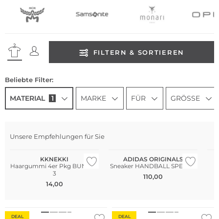
FILTERN & SORTIEREN
Beliebte Filter:
MATERIAL
1
MARKE
FÜR
GRÖSSE
Unsere Empfehlungen für Sie
Multi Pack
KKNEKKI
ADIDAS ORIGINALS
Haargummi 4er Pkg BUNDLE
Sneaker HANDBALL SPEZIAL
3
110,00
14,00
Nachhaltig
DEAL
DEAL