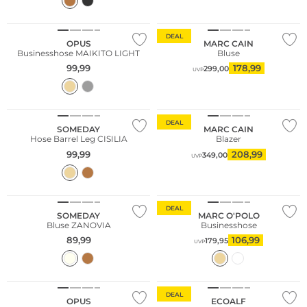
Nachhaltig
DEAL
OPUS
MARC CAIN
Businesshose MAIKITO LIGHT
Bluse
99,99
178,99
299,00
UVP
DEAL
SOMEDAY
MARC CAIN
Hose Barrel Leg CISILIA
Blazer
99,99
208,99
349,00
UVP
Nachhaltig
DEAL
SOMEDAY
MARC O'POLO
Bluse ZANOVIA
Businesshose
89,99
106,99
179,95
UVP
Nachhaltig
Nachhaltig
DEAL
OPUS
ECOALF