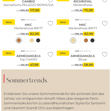
CAMBIO
RICHROYAL
Jeansshorts PALAZZO BERMUDA
Marlenehose
117,99
70,99
169,90
119,95
UVP
UVP
Große Größen
Große Größen
DEAL
DEAL
MAC
MAC
Marlenehose BRITT
Marlenehose BRITT
82,99
82,99
139,95
139,95
UVP
UVP
Nachhaltig
Nachhaltig
DEAL
DEAL
ARMEDANGELS
ARMEDANGELS
Top CAARO
Bluse
47,99
58,99
69,90
99,90
UVP
UVP
Sommertrends
Entdecken Sie unsere Sommertrends für die schönste Zeit des
Jahres: von entspannten Amalfi-Vibes über elegante Paris-
Sommerlooks bis hin zu strandfreundlichen Styles für Santorini
und cleanem Scandi Chic aus Kopenhagen.