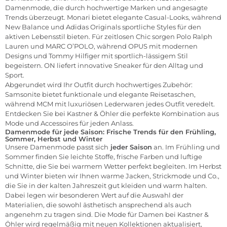
Damenmode, die durch hochwertige Marken und angesagte
Trends überzeugt.
Monari
bietet elegante Casual-Looks, während
New Balance
und
Adidas Originals
sportliche Styles für den
aktiven Lebensstil bieten. Für zeitlosen Chic sorgen
Polo Ralph
Lauren
und
MARC O’POLO
, während
OPUS
mit modernen
Designs und
Tommy Hilfiger
mit sportlich-lässigem Stil
begeistern.
ON
liefert innovative Sneaker für den Alltag und
Sport.
Abgerundet wird Ihr Outfit durch hochwertiges Zubehör:
Samsonite
bietet funktionale und elegante Reisetaschen,
während
MCM
mit luxuriösen Lederwaren jedes Outfit veredelt.
Entdecken Sie bei Kastner & Öhler die perfekte Kombination aus
Mode und Accessoires für jeden Anlass.
Damenmode für jede Saison: Frische Trends für den Frühling,
Sommer, Herbst und Winter
Unsere Damenmode passt sich
jeder Saison
an. Im Frühling und
Sommer finden Sie leichte Stoffe, frische Farben und luftige
Schnitte, die Sie bei warmem Wetter perfekt begleiten. Im Herbst
und Winter bieten wir Ihnen warme
Jacken
, Strickmode und Co.,
die Sie in der kalten Jahreszeit gut kleiden und warm halten.
Dabei legen wir besonderen Wert auf die Auswahl der
Materialien, die sowohl ästhetisch ansprechend als auch
angenehm zu tragen sind. Die Mode für Damen bei Kastner &
Öhler wird regelmäßig mit neuen Kollektionen aktualisiert,