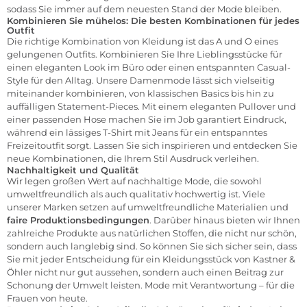
sodass Sie immer auf dem neuesten Stand der Mode bleiben.
Kombinieren Sie mühelos: Die besten Kombinationen für jedes
Outfit
Die richtige Kombination von Kleidung ist das A und O eines
gelungenen Outfits. Kombinieren Sie Ihre Lieblingsstücke für
einen eleganten Look im Büro oder einen entspannten Casual-
Style für den Alltag. Unsere Damenmode lässt sich vielseitig
miteinander kombinieren, von klassischen Basics bis hin zu
auffälligen Statement-Pieces. Mit einem eleganten
Pullover
und
einer passenden
Hose
machen Sie im Job garantiert Eindruck,
während ein lässiges
T-Shir
t mit Jeans für ein entspanntes
Freizeitoutfit sorgt. Lassen Sie sich inspirieren und entdecken Sie
neue Kombinationen, die Ihrem Stil Ausdruck verleihen.
Nachhaltigkeit und Qualität
Wir legen großen Wert auf
nachhaltige Mode
, die sowohl
umweltfreundlich als auch qualitativ hochwertig ist. Viele
unserer Marken setzen auf umweltfreundliche Materialien und
faire Produktionsbedingungen
. Darüber hinaus bieten wir Ihnen
zahlreiche Produkte aus natürlichen Stoffen, die nicht nur schön,
sondern auch langlebig sind. So können Sie sich sicher sein, dass
Sie mit jeder Entscheidung für ein Kleidungsstück von Kastner &
Öhler nicht nur gut aussehen, sondern auch einen Beitrag zur
Schonung der Umwelt leisten. Mode mit Verantwortung – für die
Frauen von heute.