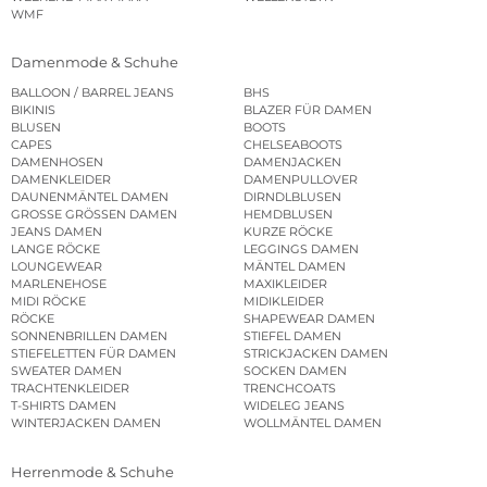
WMF
Damenmode & Schuhe
BALLOON / BARREL JEANS
BHS
BIKINIS
BLAZER FÜR DAMEN
BLUSEN
BOOTS
CAPES
CHELSEABOOTS
DAMENHOSEN
DAMENJACKEN
DAMENKLEIDER
DAMENPULLOVER
DAUNENMÄNTEL DAMEN
DIRNDLBLUSEN
GROSSE GRÖSSEN DAMEN
HEMDBLUSEN
JEANS DAMEN
KURZE RÖCKE
LANGE RÖCKE
LEGGINGS DAMEN
LOUNGEWEAR
MÄNTEL DAMEN
MARLENEHOSE
MAXIKLEIDER
MIDI RÖCKE
MIDIKLEIDER
RÖCKE
SHAPEWEAR DAMEN
SONNENBRILLEN DAMEN
STIEFEL DAMEN
STIEFELETTEN FÜR DAMEN
STRICKJACKEN DAMEN
SWEATER DAMEN
SOCKEN DAMEN
TRACHTENKLEIDER
TRENCHCOATS
T-SHIRTS DAMEN
WIDELEG JEANS
WINTERJACKEN DAMEN
WOLLMÄNTEL DAMEN
Herrenmode & Schuhe