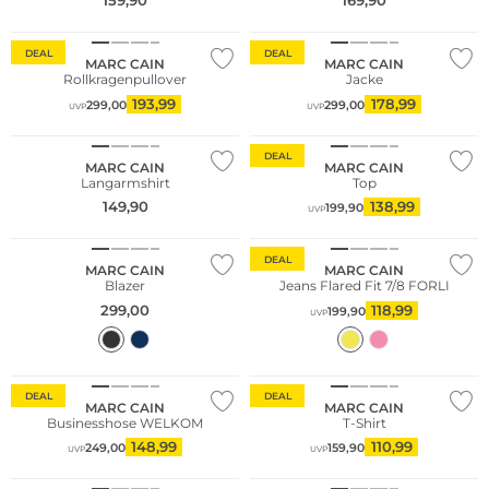
159,90
169,90
DEAL
DEAL
MARC CAIN
MARC CAIN
Rollkragenpullover
Jacke
193,99
178,99
299,00
299,00
UVP
UVP
NEU
DEAL
MARC CAIN
MARC CAIN
Langarmshirt
Top
149,90
138,99
199,90
UVP
DEAL
MARC CAIN
MARC CAIN
Blazer
Jeans Flared Fit 7/8 FORLI
299,00
118,99
199,90
UVP
DEAL
DEAL
MARC CAIN
MARC CAIN
Businesshose WELKOM
T-Shirt
148,99
110,99
249,00
159,90
UVP
UVP