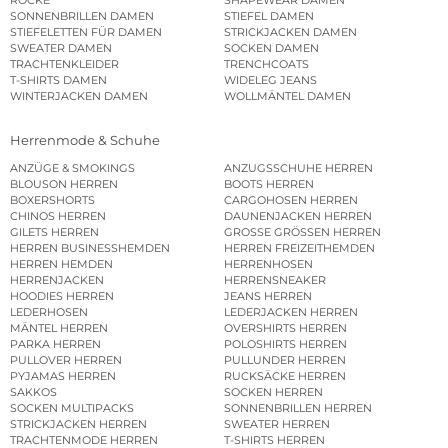
SONNENBRILLEN DAMEN
STIEFEL DAMEN
STIEFELETTEN FÜR DAMEN
STRICKJACKEN DAMEN
SWEATER DAMEN
SOCKEN DAMEN
TRACHTENKLEIDER
TRENCHCOATS
T-SHIRTS DAMEN
WIDELEG JEANS
WINTERJACKEN DAMEN
WOLLMÄNTEL DAMEN
Herrenmode & Schuhe
ANZÜGE & SMOKINGS
ANZUGSSCHUHE HERREN
BLOUSON HERREN
BOOTS HERREN
BOXERSHORTS
CARGOHOSEN HERREN
CHINOS HERREN
DAUNENJACKEN HERREN
GILETS HERREN
GROSSE GRÖSSEN HERREN
HERREN BUSINESSHEMDEN
HERREN FREIZEITHEMDEN
HERREN HEMDEN
HERRENHOSEN
HERRENJACKEN
HERRENSNEAKER
HOODIES HERREN
JEANS HERREN
LEDERHOSEN
LEDERJACKEN HERREN
MÄNTEL HERREN
OVERSHIRTS HERREN
PARKA HERREN
POLOSHIRTS HERREN
PULLOVER HERREN
PULLUNDER HERREN
PYJAMAS HERREN
RUCKSÄCKE HERREN
SAKKOS
SOCKEN HERREN
SOCKEN MULTIPACKS
SONNENBRILLEN HERREN
STRICKJACKEN HERREN
SWEATER HERREN
TRACHTENMODE HERREN
T-SHIRTS HERREN