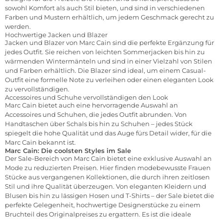
sowohl Komfort als auch Stil bieten, und sind in verschiedenen
Farben und Mustern erhältlich, um jedem Geschmack gerecht zu
werden.
Hochwertige Jacken und Blazer
Jacken
und Blazer von Marc Cain sind die perfekte Ergänzung für
jedes Outfit. Sie reichen von leichten Sommerjacken bis hin zu
wärmenden Wintermänteln und sind in einer Vielzahl von Stilen
und Farben erhältlich. Die
Blazer
sind ideal, um einem Casual-
Outfit eine formelle Note zu verleihen oder einen eleganten Look
zu vervollständigen.
Accessoires und Schuhe vervollständigen den Look
Marc Cain bietet auch eine hervorragende Auswahl an
Accessoires
und
Schuhen
, die jedes Outfit abrunden. Von
Handtaschen über Schals bis hin zu Schuhen – jedes Stück
spiegelt die hohe Qualität und das Auge fürs Detail wider, für die
Marc Cain bekannt ist.
Marc Cain: Die coolsten Styles im Sale
Der Sale-Bereich von Marc Cain bietet eine exklusive Auswahl an
Mode zu reduzierten Preisen. Hier finden modebewusste Frauen
Stücke aus vergangenen Kollektionen, die durch ihren zeitlosen
Stil und ihre Qualität überzeugen. Von eleganten Kleidern und
Blusen bis hin zu lässigen Hosen und T-Shirts – der
Sale
bietet die
perfekte Gelegenheit, hochwertige Designerstücke zu einem
Bruchteil des Originalpreises zu ergattern. Es ist die ideale