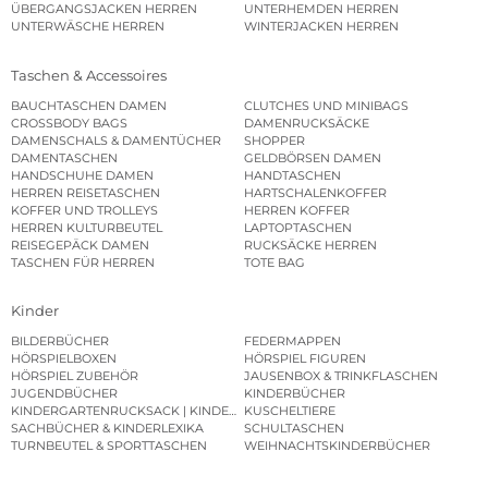
ÜBERGANGSJACKEN HERREN
UNTERHEMDEN HERREN
UNTERWÄSCHE HERREN
WINTERJACKEN HERREN
Taschen & Accessoires
BAUCHTASCHEN DAMEN
CLUTCHES UND MINIBAGS
CROSSBODY BAGS
DAMENRUCKSÄCKE
DAMENSCHALS & DAMENTÜCHER
SHOPPER
DAMENTASCHEN
GELDBÖRSEN DAMEN
HANDSCHUHE DAMEN
HANDTASCHEN
HERREN REISETASCHEN
HARTSCHALENKOFFER
KOFFER UND TROLLEYS
HERREN KOFFER
HERREN KULTURBEUTEL
LAPTOPTASCHEN
REISEGEPÄCK DAMEN
RUCKSÄCKE HERREN
TASCHEN FÜR HERREN
TOTE BAG
Kinder
BILDERBÜCHER
FEDERMAPPEN
HÖRSPIELBOXEN
HÖRSPIEL FIGUREN
HÖRSPIEL ZUBEHÖR
JAUSENBOX & TRINKFLASCHEN
JUGENDBÜCHER
KINDERBÜCHER
KINDERGARTENRUCKSACK | KINDERGARTENBEUTEL
KUSCHELTIERE
SACHBÜCHER & KINDERLEXIKA
SCHULTASCHEN
TURNBEUTEL & SPORTTASCHEN
WEIHNACHTSKINDERBÜCHER