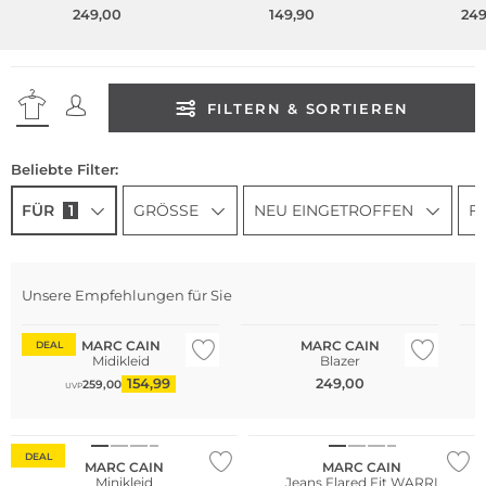
249,00
149,90
249
FILTERN & SORTIEREN
Beliebte Filter:
FÜR
1
GRÖSSE
NEU EINGETROFFEN
F
Unsere Empfehlungen für Sie
MARC CAIN
MARC CAIN
DEAL
Midikleid
Blazer
154,99
249,00
259,00
UVP
DEAL
MARC CAIN
MARC CAIN
Minikleid
Jeans Flared Fit WARRI