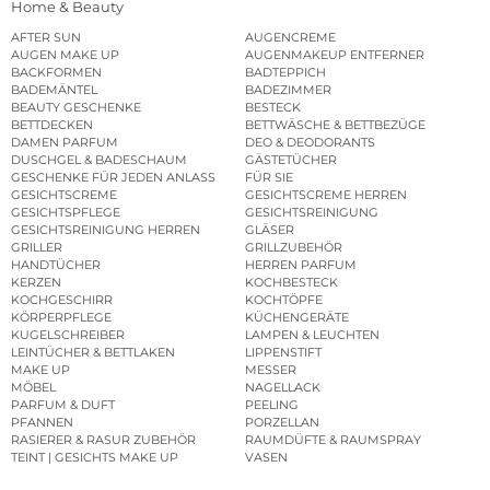
Home & Beauty
AFTER SUN
AUGENCREME
AUGEN MAKE UP
AUGENMAKEUP ENTFERNER
BACKFORMEN
BADTEPPICH
BADEMÄNTEL
BADEZIMMER
BEAUTY GESCHENKE
BESTECK
BETTDECKEN
BETTWÄSCHE & BETTBEZÜGE
DAMEN PARFUM
DEO & DEODORANTS
DUSCHGEL & BADESCHAUM
GÄSTETÜCHER
GESCHENKE FÜR JEDEN ANLASS
FÜR SIE
GESICHTSCREME
GESICHTSCREME HERREN
GESICHTSPFLEGE
GESICHTSREINIGUNG
GESICHTSREINIGUNG HERREN
GLÄSER
GRILLER
GRILLZUBEHÖR
HANDTÜCHER
HERREN PARFUM
KERZEN
KOCHBESTECK
KOCHGESCHIRR
KOCHTÖPFE
KÖRPERPFLEGE
KÜCHENGERÄTE
KUGELSCHREIBER
LAMPEN & LEUCHTEN
LEINTÜCHER & BETTLAKEN
LIPPENSTIFT
MAKE UP
MESSER
MÖBEL
NAGELLACK
PARFUM & DUFT
PEELING
PFANNEN
PORZELLAN
RASIERER & RASUR ZUBEHÖR
RAUMDÜFTE & RAUMSPRAY
TEINT | GESICHTS MAKE UP
VASEN