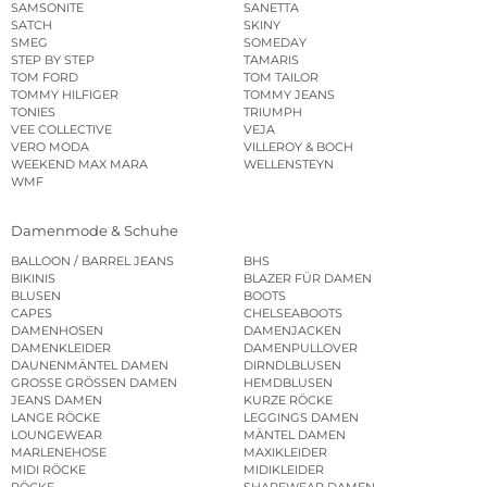
SAMSONITE
SANETTA
SATCH
SKINY
SMEG
SOMEDAY
STEP BY STEP
TAMARIS
TOM FORD
TOM TAILOR
TOMMY HILFIGER
TOMMY JEANS
TONIES
TRIUMPH
VEE COLLECTIVE
VEJA
VERO MODA
VILLEROY & BOCH
WEEKEND MAX MARA
WELLENSTEYN
WMF
Damenmode & Schuhe
BALLOON / BARREL JEANS
BHS
BIKINIS
BLAZER FÜR DAMEN
BLUSEN
BOOTS
CAPES
CHELSEABOOTS
DAMENHOSEN
DAMENJACKEN
DAMENKLEIDER
DAMENPULLOVER
DAUNENMÄNTEL DAMEN
DIRNDLBLUSEN
GROSSE GRÖSSEN DAMEN
HEMDBLUSEN
JEANS DAMEN
KURZE RÖCKE
LANGE RÖCKE
LEGGINGS DAMEN
LOUNGEWEAR
MÄNTEL DAMEN
MARLENEHOSE
MAXIKLEIDER
MIDI RÖCKE
MIDIKLEIDER
RÖCKE
SHAPEWEAR DAMEN