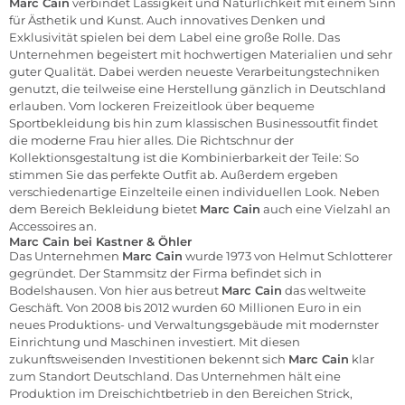
Marc Cain
verbindet Lässigkeit und Natürlichkeit mit einem Sinn
für Ästhetik und Kunst. Auch innovatives Denken und
Exklusivität spielen bei dem Label eine große Rolle. Das
Unternehmen begeistert mit hochwertigen Materialien und sehr
guter Qualität. Dabei werden neueste Verarbeitungstechniken
genutzt, die teilweise eine Herstellung gänzlich in Deutschland
erlauben. Vom lockeren Freizeitlook über bequeme
Sportbekleidung bis hin zum klassischen Businessoutfit findet
die moderne Frau hier alles. Die Richtschnur der
Kollektionsgestaltung ist die Kombinierbarkeit der Teile: So
stimmen Sie das perfekte Outfit ab. Außerdem ergeben
verschiedenartige Einzelteile einen individuellen Look. Neben
dem Bereich
Bekleidung
bietet
Marc Cain
auch eine Vielzahl an
Accessoires
an.
Marc Cain bei Kastner & Öhler
Das Unternehmen
Marc Cain
wurde 1973 von Helmut Schlotterer
gegründet. Der Stammsitz der Firma befindet sich in
Bodelshausen. Von hier aus betreut
Marc Cain
das weltweite
Geschäft. Von 2008 bis 2012 wurden 60 Millionen Euro in ein
neues Produktions- und Verwaltungsgebäude mit modernster
Einrichtung und Maschinen investiert. Mit diesen
zukunftsweisenden Investitionen bekennt sich
Marc Cain
klar
zum Standort Deutschland. Das Unternehmen hält eine
Produktion im Dreischichtbetrieb in den Bereichen Strick,