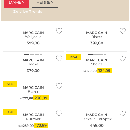
DAMEN
HERREN
Zu allen Trends
AMALFI VIBES
SAN
NEU
MARC CAIN
MARC CAIN
Wolljacke
Blazer
599,00
399,00
NEU
DEAL
MARC CAIN
MARC CAIN
Jacke
Shorts
379,00
124,99
179,90
UVP
DEAL
MARC CAIN
Blazer
238,99
399,00
UVP
DEAL
MARC CAIN
MARC CAIN
Pullover
Jacke in Felloptik
172,99
449,00
289,00
UVP