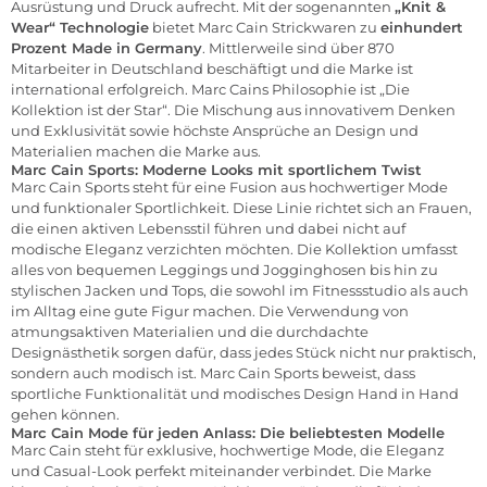
Ausrüstung und Druck aufrecht. Mit der sogenannten
„Knit &
Wear“ Technologie
bietet Marc Cain Strickwaren zu
einhundert
Prozent Made in Germany
. Mittlerweile sind über 870
Mitarbeiter in Deutschland beschäftigt und die Marke ist
international erfolgreich. Marc Cains Philosophie ist „Die
Kollektion ist der Star“. Die Mischung aus innovativem Denken
und Exklusivität sowie höchste Ansprüche an Design und
Materialien machen die Marke aus.
Marc Cain Sports: Moderne Looks mit sportlichem Twist
Marc Cain Sports steht für eine Fusion aus hochwertiger Mode
und funktionaler Sportlichkeit. Diese Linie richtet sich an Frauen,
die einen aktiven Lebensstil führen und dabei nicht auf
modische Eleganz verzichten möchten. Die Kollektion umfasst
alles von bequemen Leggings und Jogginghosen bis hin zu
stylischen Jacken und Tops, die sowohl im Fitnessstudio als auch
im Alltag eine gute Figur machen. Die Verwendung von
atmungsaktiven Materialien und die durchdachte
Designästhetik sorgen dafür, dass jedes Stück nicht nur praktisch,
sondern auch modisch ist. Marc Cain Sports beweist, dass
sportliche Funktionalität und modisches Design Hand in Hand
gehen können.
Marc Cain Mode für jeden Anlass: Die beliebtesten Modelle
Marc Cain steht für exklusive, hochwertige Mode, die Eleganz
und Casual-Look perfekt miteinander verbindet. Die Marke