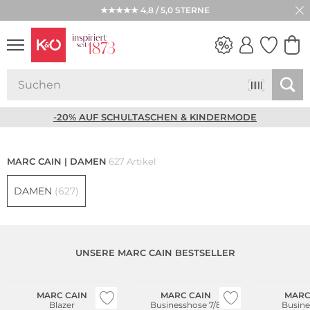
★★★★★ 4,8 / 5,0 STERNE
NEW IN
WEDDING
VIBES
-20% AUF SCHULTASCHEN & KINDERMODE
MARC CAIN | DAMEN
627 Artikel
DAMEN
(627)
UNSERE MARC CAIN BESTSELLER
MARC CAIN
MARC CAIN
MARC
Blazer
Businesshose 7/8
Busine