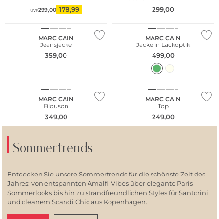
178,99
299,00
299,00
UVP
MARC CAIN
MARC CAIN
Jeansjacke
Jacke in Lackoptik
359,00
499,00
NEU
MARC CAIN
MARC CAIN
Blouson
Top
349,00
249,00
Sommertrends
Entdecken Sie unsere Sommertrends für die schönste Zeit des
Jahres: von entspannten Amalfi-Vibes über elegante Paris-
Sommerlooks bis hin zu strandfreundlichen Styles für Santorini
und cleanem Scandi Chic aus Kopenhagen.