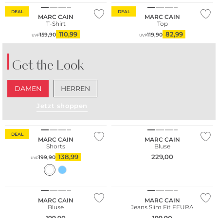
DEAL
DEAL
MARC CAIN
MARC CAIN
T-Shirt
Top
110,99
82,99
159,90
119,90
UVP
UVP
Get the Look
DAMEN
HERREN
Jetzt shoppen
DEAL
MARC CAIN
MARC CAIN
Shorts
Bluse
138,99
229,00
199,90
UVP
NEU
MARC CAIN
MARC CAIN
Bluse
Jeans Slim Fit FEURA
199,90
199,90