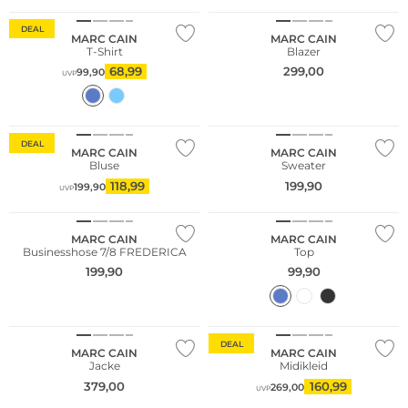
DEAL
MARC CAIN
MARC CAIN
T-Shirt
Blazer
68,99
299,00
99,90
UVP
NEU
DEAL
MARC CAIN
MARC CAIN
Bluse
Sweater
118,99
199,90
199,90
UVP
MARC CAIN
MARC CAIN
Businesshose 7/8 FREDERICA
Top
199,90
99,90
DEAL
MARC CAIN
MARC CAIN
Jacke
Midikleid
379,00
160,99
269,00
UVP