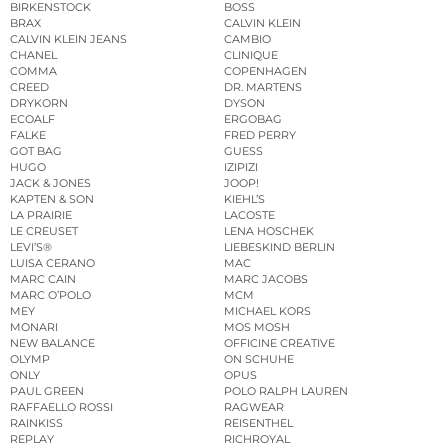
BIRKENSTOCK
BOSS
BRAX
CALVIN KLEIN
CALVIN KLEIN JEANS
CAMBIO
CHANEL
CLINIQUE
COMMA
COPENHAGEN
CREED
DR. MARTENS
DRYKORN
DYSON
ECOALF
ERGOBAG
FALKE
FRED PERRY
GOT BAG
GUESS
HUGO
IZIPIZI
JACK & JONES
JOOP!
KAPTEN & SON
KIEHL’S
LA PRAIRIE
LACOSTE
LE CREUSET
LENA HOSCHEK
LEVI’S®
LIEBESKIND BERLIN
LUISA CERANO
MAC
MARC CAIN
MARC JACOBS
MARC O’POLO
MCM
MEY
MICHAEL KORS
MONARI
MOS MOSH
NEW BALANCE
OFFICINE CREATIVE
OLYMP
ON SCHUHE
ONLY
OPUS
PAUL GREEN
POLO RALPH LAUREN
RAFFAELLO ROSSI
RAGWEAR
RAINKISS
REISENTHEL
REPLAY
RICHROYAL