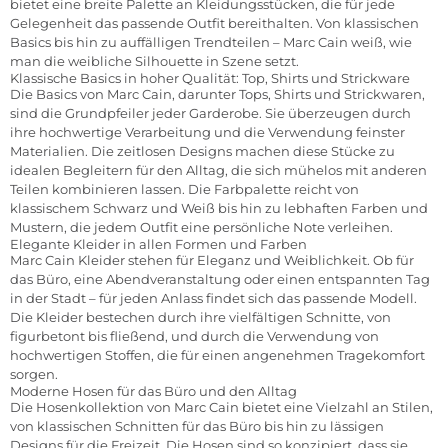
bietet eine breite Palette an Kleidungsstücken, die für jede
Gelegenheit das passende Outfit bereithalten. Von klassischen
Basics bis hin zu auffälligen Trendteilen – Marc Cain weiß, wie
man die weibliche Silhouette in Szene setzt.
Klassische Basics in hoher Qualität: Top, Shirts und Strickware
Die Basics von Marc Cain, darunter
Tops, Shirts
und Strickwaren,
sind die Grundpfeiler jeder Garderobe. Sie überzeugen durch
ihre hochwertige Verarbeitung und die Verwendung feinster
Materialien. Die zeitlosen Designs machen diese Stücke zu
idealen Begleitern für den Alltag, die sich mühelos mit anderen
Teilen kombinieren lassen. Die Farbpalette reicht von
klassischem Schwarz und Weiß bis hin zu lebhaften Farben und
Mustern, die jedem Outfit eine persönliche Note verleihen.
Elegante Kleider in allen Formen und Farben
Marc Cain
Kleider
stehen für Eleganz und Weiblichkeit. Ob für
das Büro, eine Abendveranstaltung oder einen entspannten Tag
in der Stadt – für jeden Anlass findet sich das passende Modell.
Die Kleider bestechen durch ihre vielfältigen Schnitte, von
figurbetont bis fließend, und durch die Verwendung von
hochwertigen Stoffen, die für einen angenehmen Tragekomfort
sorgen.
Moderne Hosen für das Büro und den Alltag
Die
Hosenkollektion
von Marc Cain bietet eine Vielzahl an Stilen,
von klassischen Schnitten für das Büro bis hin zu lässigen
Designs für die Freizeit. Die Hosen sind so konzipiert, dass sie