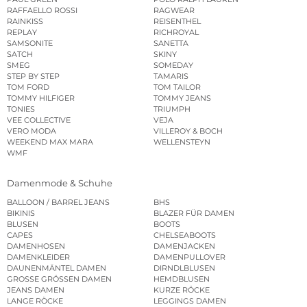
RAFFAELLO ROSSI
RAGWEAR
RAINKISS
REISENTHEL
REPLAY
RICHROYAL
SAMSONITE
SANETTA
SATCH
SKINY
SMEG
SOMEDAY
STEP BY STEP
TAMARIS
TOM FORD
TOM TAILOR
TOMMY HILFIGER
TOMMY JEANS
TONIES
TRIUMPH
VEE COLLECTIVE
VEJA
VERO MODA
VILLEROY & BOCH
WEEKEND MAX MARA
WELLENSTEYN
WMF
Damenmode & Schuhe
BALLOON / BARREL JEANS
BHS
BIKINIS
BLAZER FÜR DAMEN
BLUSEN
BOOTS
CAPES
CHELSEABOOTS
DAMENHOSEN
DAMENJACKEN
DAMENKLEIDER
DAMENPULLOVER
DAUNENMÄNTEL DAMEN
DIRNDLBLUSEN
GROSSE GRÖSSEN DAMEN
HEMDBLUSEN
JEANS DAMEN
KURZE RÖCKE
LANGE RÖCKE
LEGGINGS DAMEN