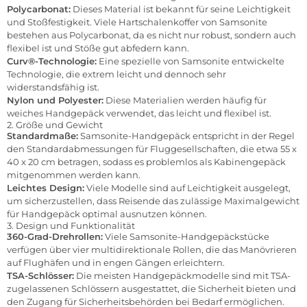
Polycarbonat:
Dieses Material ist bekannt für seine Leichtigkeit
und Stoßfestigkeit. Viele Hartschalenkoffer von Samsonite
bestehen aus Polycarbonat, da es nicht nur robust, sondern auch
flexibel ist und Stöße gut abfedern kann.
Curv®-Technologie:
Eine spezielle von Samsonite entwickelte
Technologie, die extrem leicht und dennoch sehr
widerstandsfähig ist.
Nylon und Polyester:
Diese Materialien werden häufig für
weiches Handgepäck verwendet, das leicht und flexibel ist.
2. Größe und Gewicht
Standardmaße:
Samsonite-Handgepäck entspricht in der Regel
den Standardabmessungen für Fluggesellschaften, die etwa 55 x
40 x 20 cm betragen, sodass es problemlos als Kabinengepäck
mitgenommen werden kann.
Leichtes Design:
Viele Modelle sind auf Leichtigkeit ausgelegt,
um sicherzustellen, dass Reisende das zulässige Maximalgewicht
für Handgepäck optimal ausnutzen können.
3. Design und Funktionalität
360-Grad-Drehrollen:
Viele Samsonite-Handgepäckstücke
verfügen über vier multidirektionale Rollen, die das Manövrieren
auf Flughäfen und in engen Gängen erleichtern.
TSA-Schlösser:
Die meisten Handgepäckmodelle sind mit TSA-
zugelassenen Schlössern ausgestattet, die Sicherheit bieten und
den Zugang für Sicherheitsbehörden bei Bedarf ermöglichen.