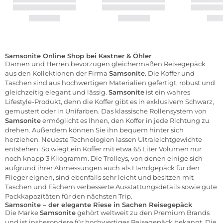
Samsonite Online Shop bei Kastner & Öhler
Damen und Herren bevorzugen gleichermaßen Reisegepäck
aus den Kollektionen der Firma
Samsonite
. Die Koffer und
Taschen sind aus hochwertigen Materialien gefertigt, robust und
gleichzeitig elegant und lässig.
Samsonite
ist ein wahres
Lifestyle-Produkt, denn die Koffer gibt es in exklusivem Schwarz,
gemustert oder in Unifarben. Das klassische Rollensystem von
Samsonite
ermöglicht es Ihnen, den Koffer in jede Richtung zu
drehen. Außerdem können Sie ihn bequem hinter sich
herziehen. Neueste Technologien lassen Ultraleichtgewichte
entstehen: So wiegt ein Koffer mit etwa 65 Liter Volumen nur
noch knapp 3 Kilogramm. Die Trolleys, von denen einige sich
aufgrund ihrer Abmessungen auch als Handgepäck für den
Flieger eignen, sind ebenfalls sehr leicht und besitzen mit
Taschen und Fächern verbesserte Ausstattungsdetails sowie gute
Packkapazitäten für den nächsten Trip.
Samsonite – der elegante Riese in Sachen Reisegepäck
Die Marke
Samsonite
gehört weltweit zu den Premium Brands
und ist insbesondere für hochwertiges Reisegepäck bekannt. Die