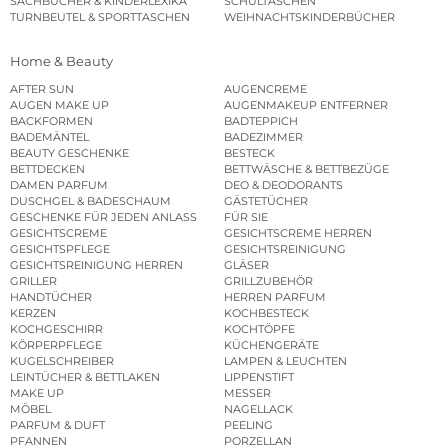
SACHBÜCHER & KINDERLEXIKA
SCHULTASCHEN
TURNBEUTEL & SPORTTASCHEN
WEIHNACHTSKINDERBÜCHER
Home & Beauty
AFTER SUN
AUGENCREME
AUGEN MAKE UP
AUGENMAKEUP ENTFERNER
BACKFORMEN
BADTEPPICH
BADEMÄNTEL
BADEZIMMER
BEAUTY GESCHENKE
BESTECK
BETTDECKEN
BETTWÄSCHE & BETTBEZÜGE
DAMEN PARFUM
DEO & DEODORANTS
DUSCHGEL & BADESCHAUM
GÄSTETÜCHER
GESCHENKE FÜR JEDEN ANLASS
FÜR SIE
GESICHTSCREME
GESICHTSCREME HERREN
GESICHTSPFLEGE
GESICHTSREINIGUNG
GESICHTSREINIGUNG HERREN
GLÄSER
GRILLER
GRILLZUBEHÖR
HANDTÜCHER
HERREN PARFUM
KERZEN
KOCHBESTECK
KOCHGESCHIRR
KOCHTÖPFE
KÖRPERPFLEGE
KÜCHENGERÄTE
KUGELSCHREIBER
LAMPEN & LEUCHTEN
LEINTÜCHER & BETTLAKEN
LIPPENSTIFT
MAKE UP
MESSER
MÖBEL
NAGELLACK
PARFUM & DUFT
PEELING
PFANNEN
PORZELLAN