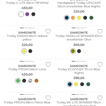
Trolley C-LITE 69cm Off White
Handgepäck Trolley UPSCAPE
55cm erweiterbar Blue Nights
450,00
220,00
SAMSONITE
SAMSONITE
Trolley ESSENS 69cm radiant
Trolley PARALUX SPINNER 67cm
yellow
erweiterbar Olive
220,00
300,00
Nachhaltig
SAMSONITE
SAMSONITE
Trolley PROXIS 69cm Lime
Trolley ECODIVER 79 cm Blue
Nights
420,00
290,00
Nachhaltig
SAMSONITE
SAMSONITE
Trolley PROXIS 69cm Petrol Blue
Trolley RE-LITE SPINNER 78cm
erweiterbar Poppy Red