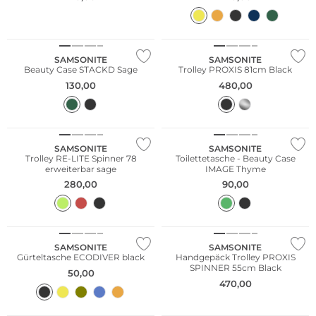
SAMSONITE
SAMSONITE
Beauty Case STACKD Sage
Trolley PROXIS 81cm Black
130,00
480,00
Nachhaltig
SAMSONITE
SAMSONITE
Trolley RE-LITE Spinner 78
Toilettetasche - Beauty Case
erweiterbar sage
IMAGE Thyme
280,00
90,00
Nachhaltig
SAMSONITE
SAMSONITE
Gürteltasche ECODIVER black
Handgepäck Trolley PROXIS
SPINNER 55cm Black
50,00
470,00
Nachhaltig
Nachhaltig