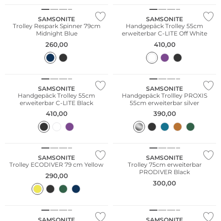
SAMSONITE
SAMSONITE
Trolley Respark Spinner 79cm
Handgepäck Trolley 55cm
Midnight Blue
erweiterbar C-LITE Off White
260,00
410,00
Nachhaltig
SAMSONITE
SAMSONITE
Handgepäck Trolley 55cm
Handgepäck Trollley PROXIS
erweiterbar C-LITE Black
55cm erweiterbar silver
410,00
390,00
Nachhaltig
SAMSONITE
SAMSONITE
Trolley ECODIVER 79 cm Yellow
Trolley 75cm erweiterbar
PRODIVER Black
290,00
300,00
Nachhaltig
SAMSONITE
SAMSONITE