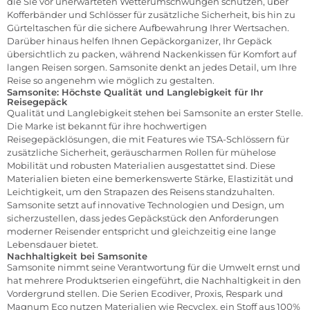
die Sie vor unerwarteten Wetterumschwüngen schützen, über
Kofferbänder und Schlösser für zusätzliche Sicherheit, bis hin zu
Gürteltaschen für die sichere Aufbewahrung Ihrer Wertsachen.
Darüber hinaus helfen Ihnen Gepäckorganizer, Ihr Gepäck
übersichtlich zu packen, während Nackenkissen für Komfort auf
langen Reisen sorgen. Samsonite denkt an jedes Detail, um Ihre
Reise so angenehm wie möglich zu gestalten.
Samsonite: Höchste Qualität und Langlebigkeit für Ihr
Reisegepäck
Qualität und Langlebigkeit stehen bei Samsonite an erster Stelle.
Die Marke ist bekannt für ihre hochwertigen
Reisegepäcklösungen, die mit Features wie TSA-Schlössern für
zusätzliche Sicherheit, geräuscharmen Rollen für mühelose
Mobilität und robusten Materialien ausgestattet sind. Diese
Materialien bieten eine bemerkenswerte Stärke, Elastizität und
Leichtigkeit, um den Strapazen des Reisens standzuhalten.
Samsonite setzt auf innovative Technologien und Design, um
sicherzustellen, dass jedes Gepäckstück den Anforderungen
moderner Reisender entspricht und gleichzeitig eine lange
Lebensdauer bietet.
Nachhaltigkeit bei Samsonite
Samsonite nimmt seine Verantwortung für die Umwelt ernst und
hat mehrere Produktserien eingeführt, die Nachhaltigkeit in den
Vordergrund stellen. Die Serien Ecodiver, Proxis, Respark und
Magnum Eco nutzen Materialien wie Recyclex, ein Stoff aus 100%