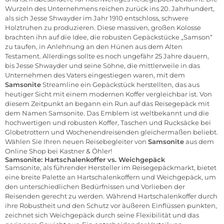
Wurzeln des Unternehmens reichen zurück ins 20. Jahrhundert,
als sich Jesse Shwayder im Jahr 1910 entschloss, schwere
Holztruhen zu produzieren. Diese massiven, großen Kolosse
brachten ihn auf die Idee, die robusten Gepäckstücke „Samson“
zu taufen, in Anlehnung an den Hünen aus dem Alten
Testament. Allerdings sollte es noch ungefähr 25 Jahre dauern,
bis Jesse Shwayder und seine Söhne, die mittlerweile in das
Unternehmen des Vaters eingestiegen waren, mit dem
Samsonite
Streamline ein Gepäckstück herstellten, das aus
heutiger Sicht mit einem modernen Koffer vergleichbar ist. Von
diesem Zeitpunkt an begann ein Run auf das Reisegepäck mit
dem Namen Samsonite. Das Emblem ist weltbekannt und die
hochwertigen und robusten Koffer, Taschen und Rucksäcke bei
Globetrottern und Wochenendreisenden gleichermaßen beliebt.
Wählen Sie Ihren neuen Reisebegleiter von
Samsonite
aus dem
Online Shop bei Kastner & Öhler!
Samsonite: Hartschalenkoffer vs. Weichgepäck
Samsonite, als führender Hersteller im Reisegepäckmarkt, bietet
eine breite Palette an Hartschalenkoffern und Weichgepäck, um
den unterschiedlichen Bedürfnissen und Vorlieben der
Reisenden gerecht zu werden. Während Hartschalenkoffer durch
ihre Robustheit und den Schutz vor äußeren Einflüssen punkten,
zeichnet sich Weichgepäck durch seine Flexibilität und das