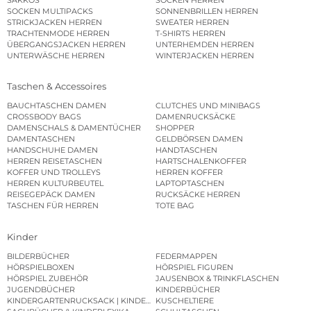
SOCKEN MULTIPACKS
SONNENBRILLEN HERREN
STRICKJACKEN HERREN
SWEATER HERREN
TRACHTENMODE HERREN
T-SHIRTS HERREN
ÜBERGANGSJACKEN HERREN
UNTERHEMDEN HERREN
UNTERWÄSCHE HERREN
WINTERJACKEN HERREN
Taschen & Accessoires
BAUCHTASCHEN DAMEN
CLUTCHES UND MINIBAGS
CROSSBODY BAGS
DAMENRUCKSÄCKE
DAMENSCHALS & DAMENTÜCHER
SHOPPER
DAMENTASCHEN
GELDBÖRSEN DAMEN
HANDSCHUHE DAMEN
HANDTASCHEN
HERREN REISETASCHEN
HARTSCHALENKOFFER
KOFFER UND TROLLEYS
HERREN KOFFER
HERREN KULTURBEUTEL
LAPTOPTASCHEN
REISEGEPÄCK DAMEN
RUCKSÄCKE HERREN
TASCHEN FÜR HERREN
TOTE BAG
Kinder
BILDERBÜCHER
FEDERMAPPEN
HÖRSPIELBOXEN
HÖRSPIEL FIGUREN
HÖRSPIEL ZUBEHÖR
JAUSENBOX & TRINKFLASCHEN
JUGENDBÜCHER
KINDERBÜCHER
KINDERGARTENRUCKSACK | KINDERGARTENBEUTEL
KUSCHELTIERE