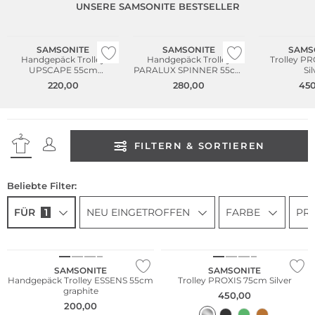
UNSERE SAMSONITE BESTSELLER
Nachhaltig
Bestseller
SAMSONITE
SAMSONITE
SAMS
Handgepäck Trolley
Handgepäck Trolley
Trolley P
UPSCAPE 55cm
PARALUX SPINNER 55cm
Sil
erweiterbar Black
erweiterbar Stone Grey
220,00
280,00
450
FILTERN & SORTIEREN
Beliebte Filter:
FÜR
1
NEU EINGETROFFEN
FARBE
PRE
Bestseller
SAMSONITE
SAMSONITE
Handgepäck Trolley ESSENS 55cm
Trolley PROXIS 75cm Silver
graphite
450,00
200,00