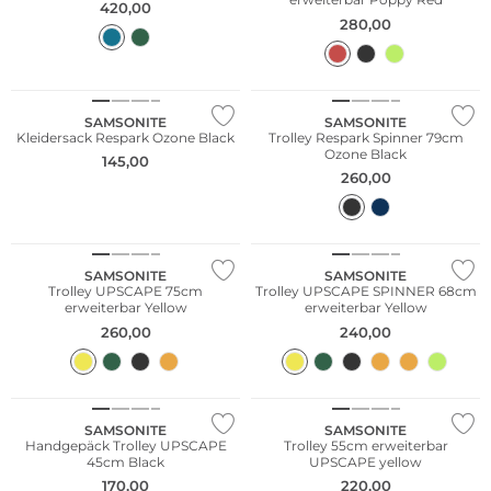
420,00
280,00
Nachhaltig
Nachhaltig
SAMSONITE
SAMSONITE
Kleidersack Respark Ozone Black
Trolley Respark Spinner 79cm
Ozone Black
145,00
260,00
Nachhaltig
Nachhaltig
SAMSONITE
SAMSONITE
Trolley UPSCAPE 75cm
Trolley UPSCAPE SPINNER 68cm
erweiterbar Yellow
erweiterbar Yellow
260,00
240,00
Nachhaltig
SAMSONITE
SAMSONITE
Handgepäck Trolley UPSCAPE
Trolley 55cm erweiterbar
45cm Black
UPSCAPE yellow
170,00
220,00