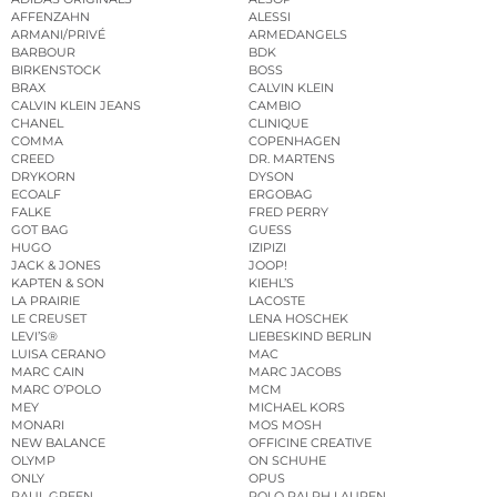
AFFENZAHN
ALESSI
ARMANI/PRIVÉ
ARMEDANGELS
BARBOUR
BDK
BIRKENSTOCK
BOSS
BRAX
CALVIN KLEIN
CALVIN KLEIN JEANS
CAMBIO
CHANEL
CLINIQUE
COMMA
COPENHAGEN
CREED
DR. MARTENS
DRYKORN
DYSON
ECOALF
ERGOBAG
FALKE
FRED PERRY
GOT BAG
GUESS
HUGO
IZIPIZI
JACK & JONES
JOOP!
KAPTEN & SON
KIEHL’S
LA PRAIRIE
LACOSTE
LE CREUSET
LENA HOSCHEK
LEVI’S®
LIEBESKIND BERLIN
LUISA CERANO
MAC
MARC CAIN
MARC JACOBS
MARC O’POLO
MCM
MEY
MICHAEL KORS
MONARI
MOS MOSH
NEW BALANCE
OFFICINE CREATIVE
OLYMP
ON SCHUHE
ONLY
OPUS
PAUL GREEN
POLO RALPH LAUREN