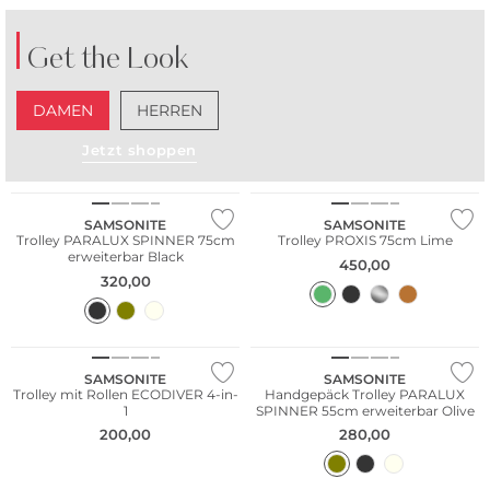
Get the Look
DAMEN
HERREN
Jetzt shoppen
SAMSONITE
SAMSONITE
Trolley PARALUX SPINNER 75cm
Trolley PROXIS 75cm Lime
erweiterbar Black
450,00
320,00
SAMSONITE
SAMSONITE
Trolley mit Rollen ECODIVER 4-in-
Handgepäck Trolley PARALUX
1
SPINNER 55cm erweiterbar Olive
200,00
280,00
Nachhaltig