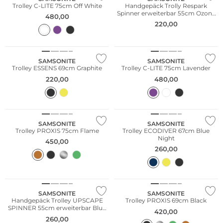
Trolley C-LITE 75cm Off White
Handgepäck Trolly Respark
Spinner erweiterbar 55cm Ozone
480,00
Black
220,00
SAMSONITE
SAMSONITE
Trolley ESSENS 69cm Graphite
Trolley C-LITE 75cm Lavender
220,00
480,00
Nachhaltig
SAMSONITE
SAMSONITE
Trolley PROXIS 75cm Flame
Trolley ECODIVER 67cm Blue
Night
450,00
260,00
Bestseller
SAMSONITE
SAMSONITE
Handgepäck Trolley UPSCAPE
Trolley PROXIS 69cm Black
SPINNER 55cm erweiterbar Blue
420,00
Nights
260,00