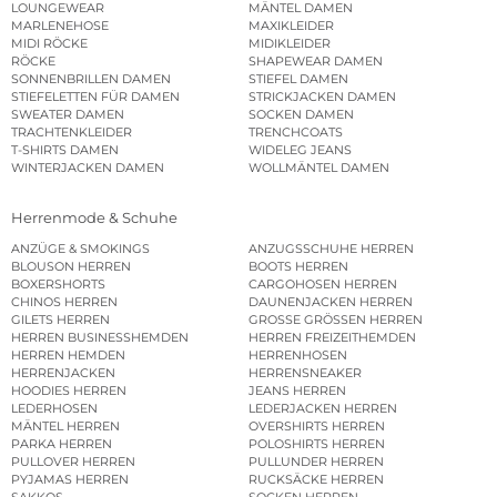
LOUNGEWEAR
MÄNTEL DAMEN
MARLENEHOSE
MAXIKLEIDER
MIDI RÖCKE
MIDIKLEIDER
RÖCKE
SHAPEWEAR DAMEN
SONNENBRILLEN DAMEN
STIEFEL DAMEN
STIEFELETTEN FÜR DAMEN
STRICKJACKEN DAMEN
SWEATER DAMEN
SOCKEN DAMEN
TRACHTENKLEIDER
TRENCHCOATS
T-SHIRTS DAMEN
WIDELEG JEANS
WINTERJACKEN DAMEN
WOLLMÄNTEL DAMEN
Herrenmode & Schuhe
ANZÜGE & SMOKINGS
ANZUGSSCHUHE HERREN
BLOUSON HERREN
BOOTS HERREN
BOXERSHORTS
CARGOHOSEN HERREN
CHINOS HERREN
DAUNENJACKEN HERREN
GILETS HERREN
GROSSE GRÖSSEN HERREN
HERREN BUSINESSHEMDEN
HERREN FREIZEITHEMDEN
HERREN HEMDEN
HERRENHOSEN
HERRENJACKEN
HERRENSNEAKER
HOODIES HERREN
JEANS HERREN
LEDERHOSEN
LEDERJACKEN HERREN
MÄNTEL HERREN
OVERSHIRTS HERREN
PARKA HERREN
POLOSHIRTS HERREN
PULLOVER HERREN
PULLUNDER HERREN
PYJAMAS HERREN
RUCKSÄCKE HERREN
SAKKOS
SOCKEN HERREN