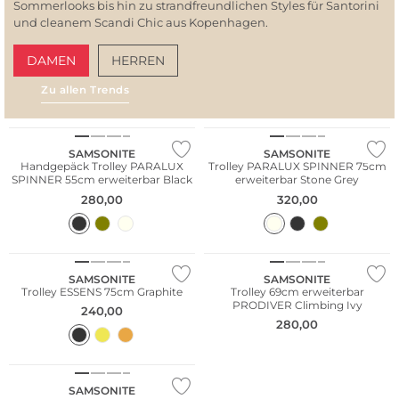
Sommerlooks bis hin zu strandfreundlichen Styles für Santorini
und cleanem Scandi Chic aus Kopenhagen.
DAMEN
HERREN
Zu allen Trends
AMALFI VIBES
SAN
SAMSONITE
SAMSONITE
Handgepäck Trolley PARALUX
Trolley PARALUX SPINNER 75cm
SPINNER 55cm erweiterbar Black
erweiterbar Stone Grey
280,00
320,00
SAMSONITE
SAMSONITE
Trolley ESSENS 75cm Graphite
Trolley 69cm erweiterbar
PRODIVER Climbing Ivy
240,00
280,00
SAMSONITE