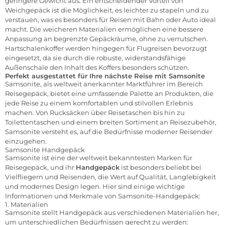
geringere Gewicht aus. Ein entscheidender Vorteil von
Weichgepäck ist die Möglichkeit, es leichter zu stapeln und zu
verstauen, was es besonders für Reisen mit Bahn oder Auto ideal
macht. Die weicheren Materialien ermöglichen eine bessere
Anpassung an begrenzte Gepäckräume, ohne zu verrutschen.
Hartschalenkoffer werden hingegen für Flugreisen bevorzugt
eingesetzt, da sie durch die robuste, widerstandsfähige
Außenschale den Inhalt des Koffers besonders schützen.
Perfekt ausgestattet für Ihre nächste Reise mit Samsonite
Samsonite, als weltweit anerkannter Marktführer im Bereich
Reisegepäck, bietet eine umfassende Palette an Produkten, die
jede Reise zu einem komfortablen und stilvollen Erlebnis
machen. Von Rucksäcken über Reisetaschen bis hin zu
Toilettentaschen und einem breiten Sortiment an Reisezubehör,
Samsonite versteht es, auf die Bedürfnisse moderner Reisender
einzugehen.
Samsonite Handgepäck
Samsonite ist eine der weltweit bekanntesten Marken für
Reisegepäck, und ihr
Handgepäck
ist besonders beliebt bei
Vielfliegern und Reisenden, die Wert auf Qualität, Langlebigkeit
und modernes Design legen. Hier sind einige wichtige
Informationen und Merkmale von Samsonite-Handgepäck:
1. Materialien
Samsonite stellt Handgepäck aus verschiedenen Materialien her,
um unterschiedlichen Bedürfnissen gerecht zu werden: