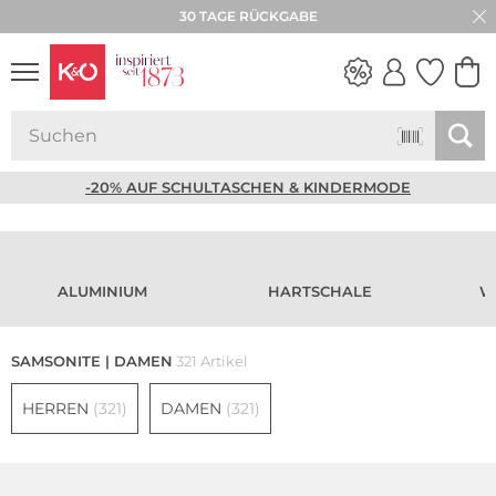
★★★★★ 4,8 / 5,0 STERNE
NEW IN
WEDDING
VIBES
-20% AUF SCHULTASCHEN & KINDERMODE
ALUMINIUM
HARTSCHALE
W
SAMSONITE | DAMEN
321 Artikel
HERREN
(321)
DAMEN
(321)