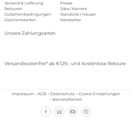
Versand & Lieferung
Presse
Retouren
Jobs / Karriere
Gutscheinbedingungen
Standorte / Häuser
Geschenkkarten
Newsletter
Unsere Zahlungsarten
Klarna
Mastercard
Visa
Diners
Applepay
Amazon
Payp
Versandkostenfrei* ab €129,- und kostenlose Retoure
DHL
Gebrüder Weiss
Impressum
AGB
Datenschutz
Cookie Einstellungen
Barrierefreiheit