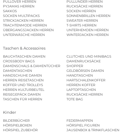
PULLOVER HERREN
PULLUNDER HERREN
PYJAMAS HERREN
RUCKSÄCKE HERREN
SAKKOS
SOCKEN HERREN
SOCKEN MULTIPACKS
SONNENBRILLEN HERREN
STRICKJACKEN HERREN
SWEATER HERREN
TRACHTENMODE HERREN
T-SHIRTS HERREN
ÜBERGANGSJACKEN HERREN
UNTERHEMDEN HERREN
UNTERWÄSCHE HERREN
WINTERJACKEN HERREN
Taschen & Accessoires
BAUCHTASCHEN DAMEN
CLUTCHES UND MINIBAGS
CROSSBODY BAGS
DAMENRUCKSÄCKE
DAMENSCHALS & DAMENTÜCHER
SHOPPER
DAMENTASCHEN
GELDBÖRSEN DAMEN
HANDSCHUHE DAMEN
HANDTASCHEN
HERREN REISETASCHEN
HARTSCHALENKOFFER
KOFFER UND TROLLEYS
HERREN KOFFER
HERREN KULTURBEUTEL
LAPTOPTASCHEN
REISEGEPÄCK DAMEN
RUCKSÄCKE HERREN
TASCHEN FÜR HERREN
TOTE BAG
Kinder
BILDERBÜCHER
FEDERMAPPEN
HÖRSPIELBOXEN
HÖRSPIEL FIGUREN
HÖRSPIEL ZUBEHÖR
JAUSENBOX & TRINKFLASCHEN