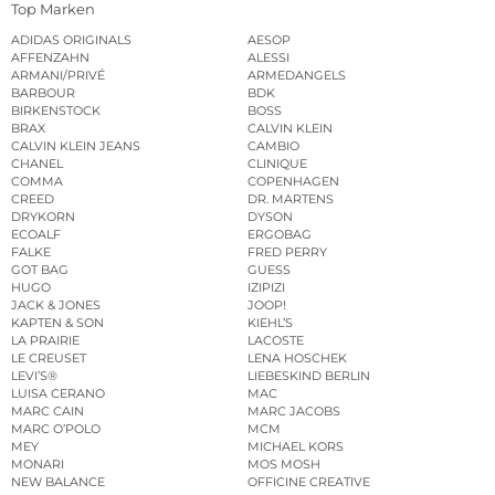
Top Marken
ADIDAS ORIGINALS
AESOP
AFFENZAHN
ALESSI
ARMANI/PRIVÉ
ARMEDANGELS
BARBOUR
BDK
BIRKENSTOCK
BOSS
BRAX
CALVIN KLEIN
CALVIN KLEIN JEANS
CAMBIO
CHANEL
CLINIQUE
COMMA
COPENHAGEN
CREED
DR. MARTENS
DRYKORN
DYSON
ECOALF
ERGOBAG
FALKE
FRED PERRY
GOT BAG
GUESS
HUGO
IZIPIZI
JACK & JONES
JOOP!
KAPTEN & SON
KIEHL’S
LA PRAIRIE
LACOSTE
LE CREUSET
LENA HOSCHEK
LEVI’S®
LIEBESKIND BERLIN
LUISA CERANO
MAC
MARC CAIN
MARC JACOBS
MARC O’POLO
MCM
MEY
MICHAEL KORS
MONARI
MOS MOSH
NEW BALANCE
OFFICINE CREATIVE