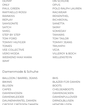
OLYMP
ON SCHUHE
ONLY
OPUS
PAUL GREEN
POLO RALPH LAUREN
RAFFAELLO ROSSI
RAGWEAR
RAINKISS
REISENTHEL
REPLAY
RICHROYAL
SAMSONITE
SANETTA
SATCH
SKINY
SMEG
SOMEDAY
STEP BY STEP
TAMARIS
TOM FORD
TOM TAILOR
TOMMY HILFIGER
TOMMY JEANS
TONIES
TRIUMPH
VEE COLLECTIVE
VEJA
VERO MODA
VILLEROY & BOCH
WEEKEND MAX MARA
WELLENSTEYN
WMF
Damenmode & Schuhe
BALLOON / BARREL JEANS
BHS
BIKINIS
BLAZER FÜR DAMEN
BLUSEN
BOOTS
CAPES
CHELSEABOOTS
DAMENHOSEN
DAMENJACKEN
DAMENKLEIDER
DAMENPULLOVER
DAUNENMÄNTEL DAMEN
DIRNDLBLUSEN
GROSSE GRÖSSEN DAMEN
HEMDBLUSEN