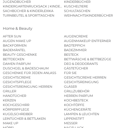
JUGENDBÜCHER
KINDERBÜCHER
KINDERGARTENRUCKSACK | KINDERGARTENBEUTEL
KUSCHELTIERE
SACHBÜCHER & KINDERLEXIKA
SCHULTASCHEN
TURNBEUTEL & SPORTTASCHEN
WEIHNACHTSKINDERBÜCHER
Home & Beauty
AFTER SUN
AUGENCREME
AUGEN MAKE UP
AUGENMAKEUP ENTFERNER
BACKFORMEN
BADTEPPICH
BADEMÄNTEL
BADEZIMMER
BEAUTY GESCHENKE
BESTECK
BETTDECKEN
BETTWÄSCHE & BETTBEZÜGE
DAMEN PARFUM
DEO & DEODORANTS
DUSCHGEL & BADESCHAUM
GÄSTETÜCHER
GESCHENKE FÜR JEDEN ANLASS
FÜR SIE
GESICHTSCREME
GESICHTSCREME HERREN
GESICHTSPFLEGE
GESICHTSREINIGUNG
GESICHTSREINIGUNG HERREN
GLÄSER
GRILLER
GRILLZUBEHÖR
HANDTÜCHER
HERREN PARFUM
KERZEN
KOCHBESTECK
KOCHGESCHIRR
KOCHTÖPFE
KÖRPERPFLEGE
KÜCHENGERÄTE
KUGELSCHREIBER
LAMPEN & LEUCHTEN
LEINTÜCHER & BETTLAKEN
LIPPENSTIFT
MAKE UP
MESSER
MÖBEL
NAGELLACK