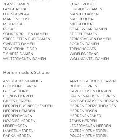
JEANS DAMEN
KURZE RÖCKE
LANGE RÖCKE
LEGGINGS DAMEN
LOUNGEWEAR
MÄNTEL DAMEN
MARLENEHOSE
MAXIKLEIDER
MIDI RÖCKE
MIDIKLEIDER
RÖCKE
SHAPEWEAR DAMEN
SONNENBRILLEN DAMEN
STIEFEL DAMEN
STIEFELETTEN FÜR DAMEN
STRICKJACKEN DAMEN
SWEATER DAMEN
SOCKEN DAMEN
TRACHTENKLEIDER
TRENCHCOATS
T-SHIRTS DAMEN
WIDELEG JEANS
WINTERJACKEN DAMEN
WOLLMÄNTEL DAMEN
Herrenmode & Schuhe
ANZÜGE & SMOKINGS
ANZUGSSCHUHE HERREN
BLOUSON HERREN
BOOTS HERREN
BOXERSHORTS
CARGOHOSEN HERREN
CHINOS HERREN
DAUNENJACKEN HERREN
GILETS HERREN
GROSSE GRÖSSEN HERREN
HERREN BUSINESSHEMDEN
HERREN FREIZEITHEMDEN
HERREN HEMDEN
HERRENHOSEN
HERRENJACKEN
HERRENSNEAKER
HOODIES HERREN
JEANS HERREN
LEDERHOSEN
LEDERJACKEN HERREN
MÄNTEL HERREN
OVERSHIRTS HERREN
PARKA HERREN
POLOSHIRTS HERREN