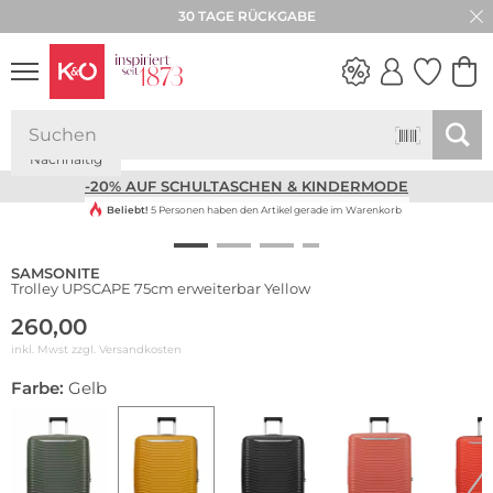
30 TAGE RÜCKGABE
Nachhaltig
NEW IN
WEDDING
VIBES
-20% AUF SCHULTASCHEN & KINDERMODE
Beliebt!
5 Personen haben den Artikel gerade im Warenkorb
SAMSONITE
Trolley UPSCAPE 75cm erweiterbar Yellow
260,00
inkl. Mwst zzgl.
Versandkosten
Farbe:
Gelb