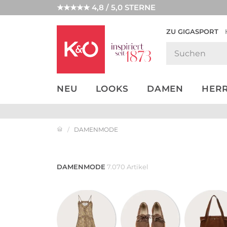
★★★★★ 4,8 / 5,0 STERNE
ZU GIGASPORT
GET THE
NEW IN
WEDDING
LOOK
VIBES
NEU
LOOKS
DAMEN
HER
DAMENMODE
DAMENMODE
7.070 Artikel