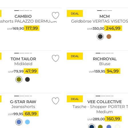
DEAL
CAMBIO
MCM
sshorts PALAZZO BERMUDA
Geldbörse VERITAS VISETOS
117,99
246,99
169,90
350,00
UVP
UVP
DEAL
TOM TAILOR
RICHROYAL
Midikleid
Bluse
47,99
94,99
79,99
159,95
UVP
UVP
Nachhaltig
DEAL
G-STAR RAW
VEE COLLECTIVE
Jeansshorts
Tasche - Shopper PORTER 
Medium
68,99
99,95
UVP
160,99
289,00
UVP