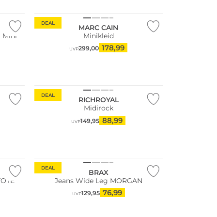
DEAL
MARC CAIN
 Mini
Minikleid
178,99
299,00
UVP
DEAL
RICHROYAL
Midirock
88,99
149,95
UVP
DEAL
BRAX
TOTE
Jeans Wide Leg MORGAN
76,99
129,95
UVP