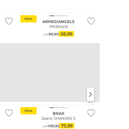
Nachhaltig
DEAL
ARMEDANGELS
Midikleid
58,99
99,90
UVP
Große Größen
DEAL
BRAX
Jeans SHAKIRA S
75,99
109,95
UVP