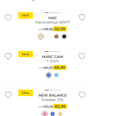
Große Größen
DEAL
MAC
Marlenehose BRITT
82,99
139,95
UVP
DEAL
MARC CAIN
T-Shirt
68,99
99,90
UVP
DEAL
NEW BALANCE
Sneaker 574
83,99
120,00
UVP