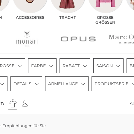
N
ACCES­SOIRES
TRACHT
GROSSE G
RÖSSEN
RÖSSE
FARBE
RABATT
SAISON
B
DETAILS
ÄRMELLÄNGE
PRODUKTSERIE
T:
S
e Empfehlungen für Sie