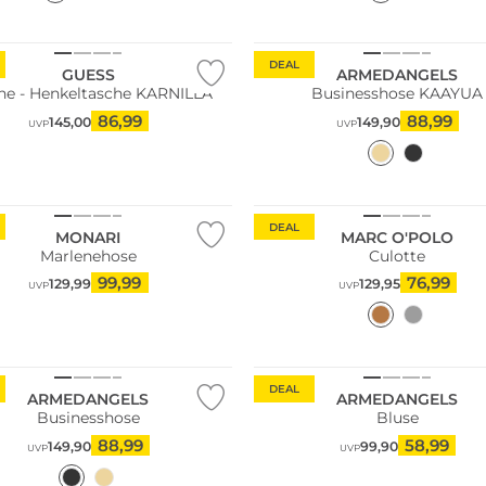
Nachhaltig
DEAL
GUESS
ARMEDANGELS
he - Henkeltasche KARNILLA
Businesshose KAAYUA
86,99
88,99
145,00
149,90
UVP
UVP
Größen
Nachhaltig
DEAL
MONARI
MARC O'POLO
Marlenehose
Culotte
99,99
76,99
129,99
129,95
UVP
UVP
ltig
Nachhaltig
DEAL
ARMEDANGELS
ARMEDANGELS
Businesshose
Bluse
88,99
58,99
149,90
99,90
UVP
UVP
Größen