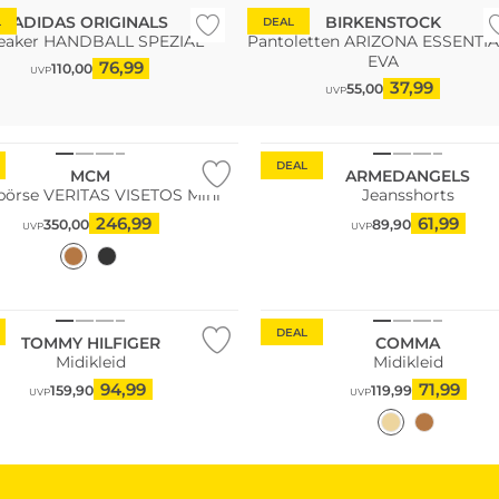
ADIDAS ORIGINALS
BIRKENSTOCK
L
DEAL
eaker HANDBALL SPEZIAL
Pantoletten ARIZONA ESSENTI
EVA
76,99
110,00
UVP
37,99
55,00
Große Größen
UVP
ler
Nachhaltig
DEAL
MCM
ARMEDANGELS
börse VERITAS VISETOS Mini
Jeansshorts
246,99
61,99
350,00
89,90
UVP
UVP
Große Größen
ltig
Nachhaltig
DEAL
TOMMY HILFIGER
COMMA
Midikleid
Midikleid
94,99
71,99
159,90
119,99
UVP
UVP