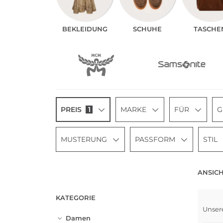
BEKLEI­DUNG
SCHUHE
TASCHE
PREIS
1
MARKE
FÜR
G
MUSTERUNG
PASSFORM
STIL
ANSICH
KATEGORIE
Unser
Damen