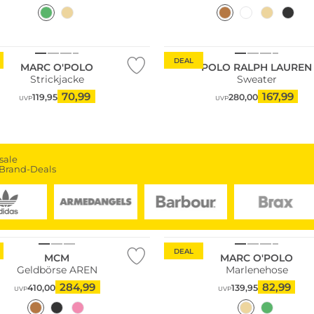
ltig
DEAL
MARC O'POLO
POLO RALPH LAUREN
Strickjacke
Sweater
70,99
167,99
119,95
280,00
UVP
UVP
sale
Brand-Deals
Nachhaltig
DEAL
MCM
MARC O'POLO
Geldbörse AREN
Marlenehose
284,99
82,99
410,00
139,95
UVP
UVP