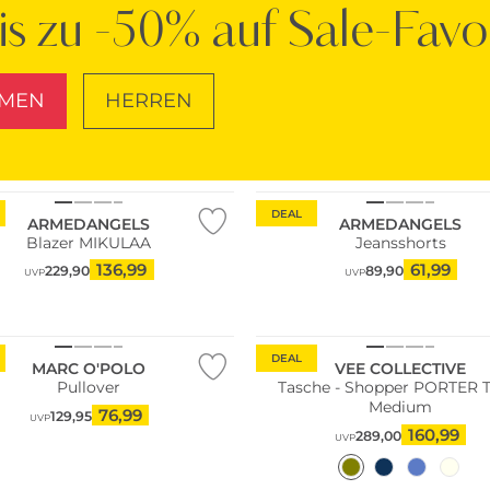
is zu -50% auf Sale-Favo
MEN
HERREN
Große Größen
SCHUHE
TASCHEN
ltig
Nachhaltig
DEAL
ARMEDANGELS
ARMEDANGELS
Blazer MIKULAA
Jeansshorts
136,99
61,99
229,90
89,90
UVP
UVP
Bestseller
ltig
Nachhaltig
DEAL
MARC O'POLO
VEE COLLECTIVE
Pullover
Tasche - Shopper PORTER 
Medium
76,99
129,95
UVP
160,99
289,00
UVP