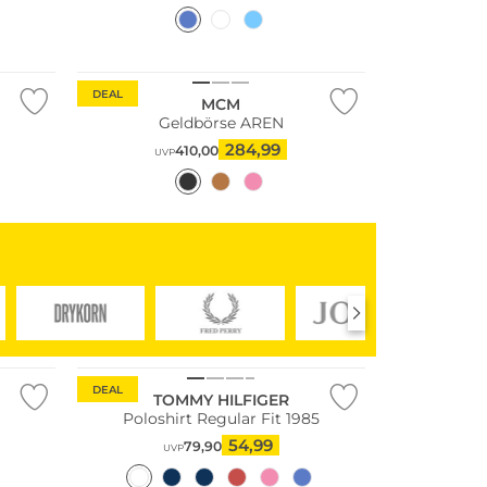
DEAL
MCM
Geldbörse AREN
284,99
410,00
UVP
DEAL
TOMMY HILFIGER
Poloshirt Regular Fit 1985
54,99
79,90
UVP