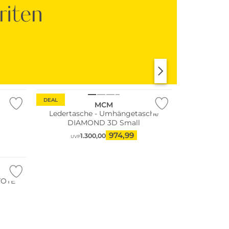
riten
KLEIDER
SHIRTS & TOPS
DEAL
MCM
Ledertasche - Umhängetasche
DIAMOND 3D Small
974,99
1.300,00
UVP
TOTE