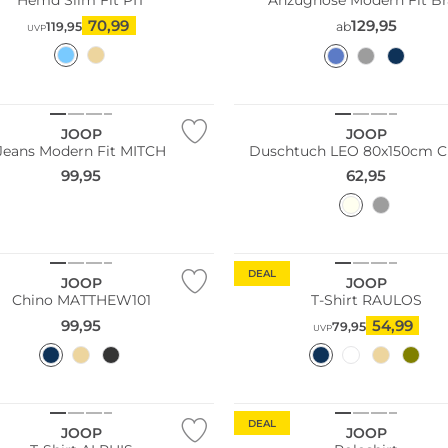
Hemd Slim Fit PIT
Anzughose Modern Fit B
70,99
129,95
119,95
ab
UVP
JOOP
JOOP
Jeans Modern Fit MITCH
Duschtuch LEO 80x150cm 
99,95
62,95
n Tipp
ler
Große Größen
DEAL
JOOP
JOOP
Chino MATTHEW101
T-Shirt RAULOS
99,95
54,99
79,95
UVP
Größen
ler
Nachhaltig
DEAL
JOOP
JOOP