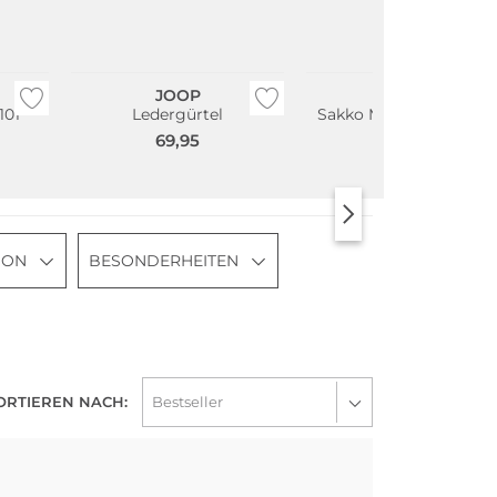
Große Größen
Bestseller
JOOP
JOOP
101
Ledergürtel
Sakko Modern Fit FIN
69,95
279,00
SON
BESONDERHEITEN
ORTIEREN NACH:
Große Größen
Fashion Tipp