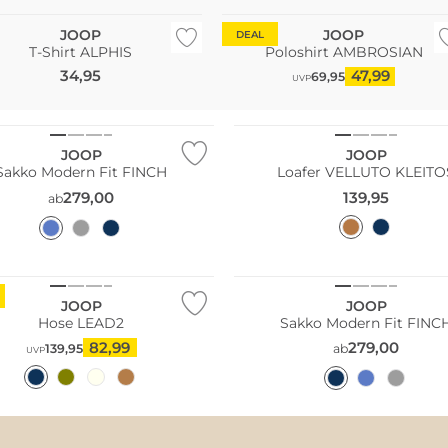
JOOP
JOOP
DEAL
T-Shirt ALPHIS
Poloshirt AMBROSIAN
34,95
47,99
69,95
Größen
UVP
ler
JOOP
JOOP
Sakko Modern Fit FINCH
Loafer VELLUTO KLEITO
279,00
139,95
ab
Große Größen
Bestseller
JOOP
JOOP
Hose LEAD2
Sakko Modern Fit FINC
82,99
279,00
139,95
ab
UVP