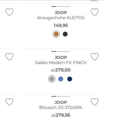
JOOP
Anzugschuhe KLEITOS
149,95
Große Größen
Bestseller
JOOP
Sakko Modern Fit FINCH
279,00
ab
JOOP
Blouson JO-372ARIK
279,95
ab
Große Größen