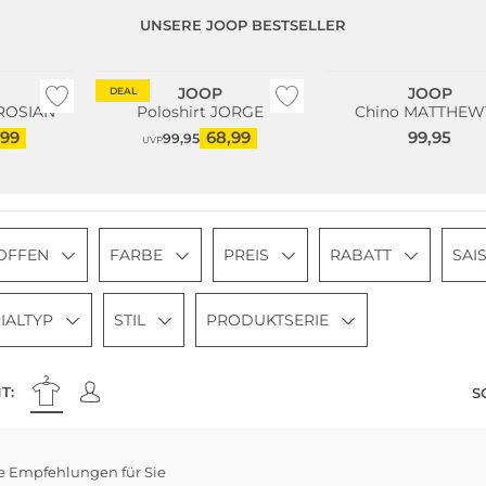
UNSERE JOOP BESTSELLER
Große Größen
Fashion Tipp
JOOP
JOOP
DEAL
BROSIAN
Poloshirt JORGE
Chino MATTHEW
,99
68,99
99,95
99,95
UVP
OFFEN
FARBE
PREIS
RABATT
SAI
IALTYP
STIL
PRODUKTSERIE
T:
S
e Größen
e Empfehlungen für Sie
eller
Große Größen