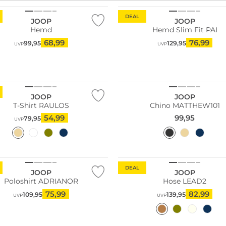
DEAL
JOOP
JOOP
Hemd
Hemd Slim Fit PAI
68,99
76,99
99,95
129,95
UVP
UVP
Größen
JOOP
JOOP
T-Shirt RAULOS
Chino MATTHEW101
54,99
99,95
79,95
UVP
DEAL
JOOP
JOOP
Poloshirt ADRIANOR
Hose LEAD2
75,99
82,99
109,95
139,95
UVP
UVP