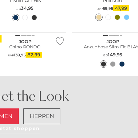
T-Shirt ALPHIS
Poloshirt
34,95
47,99
ab
69,95
UVP
Große Größen
JOOP
JOOP
Chino RONDO
Anzughose Slim Fit BLA
82,99
149,95
139,95
ab
UVP
et the Look
MEN
HERREN
etzt shoppen
Nachhaltig