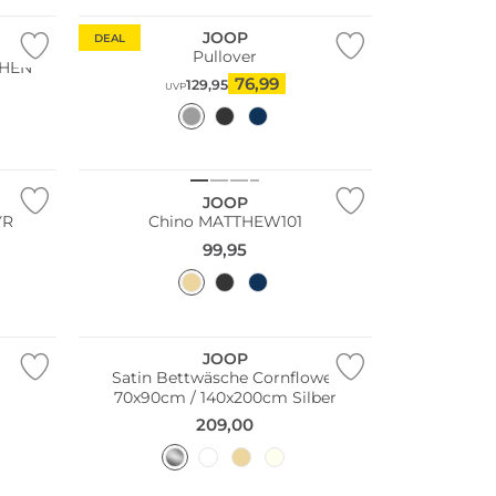
JOOP
DEAL
Pullover
PHEN
76,99
129,95
UVP
Fashion Tipp
JOOP
YR
Chino MATTHEW101
99,95
JOOP
Satin Bettwäsche Cornflower
70x90cm / 140x200cm Silber
209,00
Große Größen