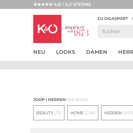
★★★★★ 4,8 / 5,0 STERNE
ZU GIGASPORT
GET THE
NEW IN
WEDDING
LOOK
VIBES
NEU
LOOKS
DAMEN
HER
Damen
JOOP | HERREN
606 Artikel
BEAUTY
(12)
HOME
(239)
HERREN
(357