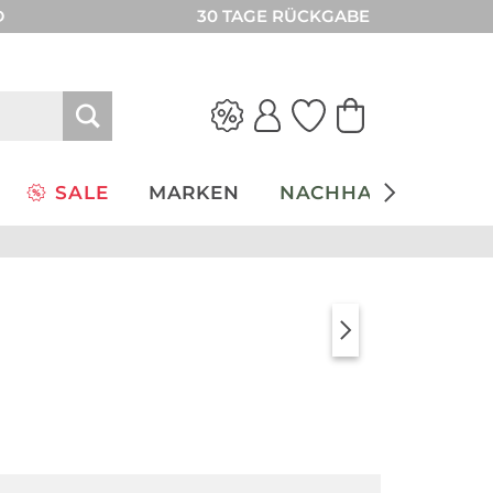
D
30 TAGE RÜCKGABE
SALE
MARKEN
NACHHALTIGKEIT
JOOP Living
Beauty