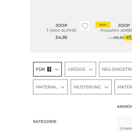
Große Größen
Bestseller
Große Größen
JOOP
JOOP
DEAL
T-Shirt ALPHIS
Poloshirt AM
34,95
47
69,95
UVP
FÜR
1
GRÖSSE
NEU EINGETR
MATERIAL
MUSTERUNG
MATER
ANSICH
KATEGORIE
Groß
Unser
Bests