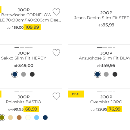
JOOP
JOOP
n Bettwäsche CORNFLOWER
Jeans Denim Slim Fit STE
00cm Deep
95,99
Ocean
ab
109,99
159,00
UVP
Größen
Große Größen
JOOP
JOOP
Sakko Slim Fit HERBY
Anzughose Slim Fit BLA
349,00
149,95
ab
ab
Größen
DEAL
JOOP
JOOP
Poloshirt BASTIO
Overshirt JORO
68,99
76,99
99,95
129,95
UVP
UVP
Größen