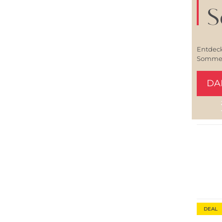
S
Entdeck
Sommerl
DA
Große 
Bestsel
Nachha
DEAL