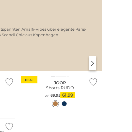
ntspannten Amalfi-Vibes über elegante Paris-
em Scandi Chic aus Kopenhagen.
SANTORINI SOFT
PARIS CHIC
DEAL
JOOP
Shorts RUDO
61,99
89,95
UVP