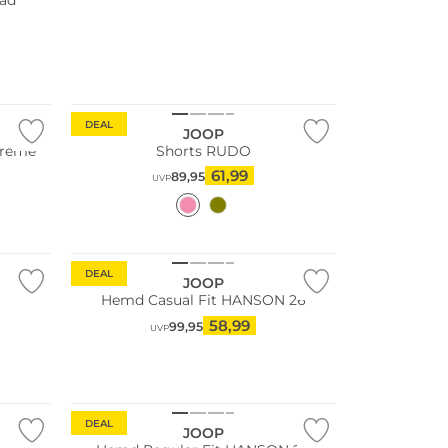
rad
DEAL
JOOP
Creme
Shorts RUDO
61,99
89,95
UVP
DEAL
JOOP
Hemd Casual Fit HANSON 26
58,99
99,95
UVP
Nachhaltig
DEAL
JOOP