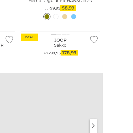
Hemd Regular Fit HANSON 26
58,99
99,95
UVP
DEAL
JOOP
YR
Sakko
178,99
299,95
UVP