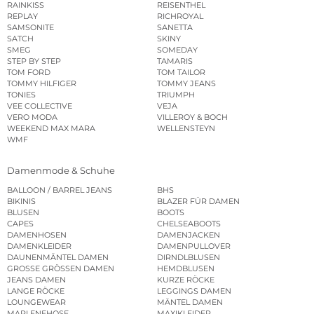
RAINKISS
REISENTHEL
REPLAY
RICHROYAL
SAMSONITE
SANETTA
SATCH
SKINY
SMEG
SOMEDAY
STEP BY STEP
TAMARIS
TOM FORD
TOM TAILOR
TOMMY HILFIGER
TOMMY JEANS
TONIES
TRIUMPH
VEE COLLECTIVE
VEJA
VERO MODA
VILLEROY & BOCH
WEEKEND MAX MARA
WELLENSTEYN
WMF
Damenmode & Schuhe
BALLOON / BARREL JEANS
BHS
BIKINIS
BLAZER FÜR DAMEN
BLUSEN
BOOTS
CAPES
CHELSEABOOTS
DAMENHOSEN
DAMENJACKEN
DAMENKLEIDER
DAMENPULLOVER
DAUNENMÄNTEL DAMEN
DIRNDLBLUSEN
GROSSE GRÖSSEN DAMEN
HEMDBLUSEN
JEANS DAMEN
KURZE RÖCKE
LANGE RÖCKE
LEGGINGS DAMEN
LOUNGEWEAR
MÄNTEL DAMEN
MARLENEHOSE
MAXIKLEIDER