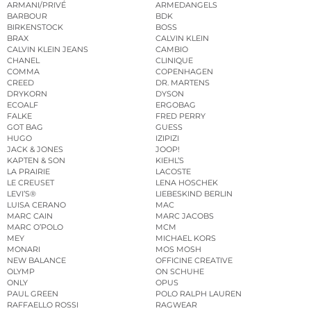
ARMANI/PRIVÉ
ARMEDANGELS
BARBOUR
BDK
BIRKENSTOCK
BOSS
BRAX
CALVIN KLEIN
CALVIN KLEIN JEANS
CAMBIO
CHANEL
CLINIQUE
COMMA
COPENHAGEN
CREED
DR. MARTENS
DRYKORN
DYSON
ECOALF
ERGOBAG
FALKE
FRED PERRY
GOT BAG
GUESS
HUGO
IZIPIZI
JACK & JONES
JOOP!
KAPTEN & SON
KIEHL’S
LA PRAIRIE
LACOSTE
LE CREUSET
LENA HOSCHEK
LEVI’S®
LIEBESKIND BERLIN
LUISA CERANO
MAC
MARC CAIN
MARC JACOBS
MARC O’POLO
MCM
MEY
MICHAEL KORS
MONARI
MOS MOSH
NEW BALANCE
OFFICINE CREATIVE
OLYMP
ON SCHUHE
ONLY
OPUS
PAUL GREEN
POLO RALPH LAUREN
RAFFAELLO ROSSI
RAGWEAR