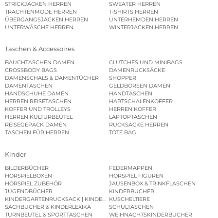
STRICKJACKEN HERREN
SWEATER HERREN
TRACHTENMODE HERREN
T-SHIRTS HERREN
ÜBERGANGSJACKEN HERREN
UNTERHEMDEN HERREN
UNTERWÄSCHE HERREN
WINTERJACKEN HERREN
Taschen & Accessoires
BAUCHTASCHEN DAMEN
CLUTCHES UND MINIBAGS
CROSSBODY BAGS
DAMENRUCKSÄCKE
DAMENSCHALS & DAMENTÜCHER
SHOPPER
DAMENTASCHEN
GELDBÖRSEN DAMEN
HANDSCHUHE DAMEN
HANDTASCHEN
HERREN REISETASCHEN
HARTSCHALENKOFFER
KOFFER UND TROLLEYS
HERREN KOFFER
HERREN KULTURBEUTEL
LAPTOPTASCHEN
REISEGEPÄCK DAMEN
RUCKSÄCKE HERREN
TASCHEN FÜR HERREN
TOTE BAG
Kinder
BILDERBÜCHER
FEDERMAPPEN
HÖRSPIELBOXEN
HÖRSPIEL FIGUREN
HÖRSPIEL ZUBEHÖR
JAUSENBOX & TRINKFLASCHEN
JUGENDBÜCHER
KINDERBÜCHER
KINDERGARTENRUCKSACK | KINDERGARTENBEUTEL
KUSCHELTIERE
SACHBÜCHER & KINDERLEXIKA
SCHULTASCHEN
TURNBEUTEL & SPORTTASCHEN
WEIHNACHTSKINDERBÜCHER