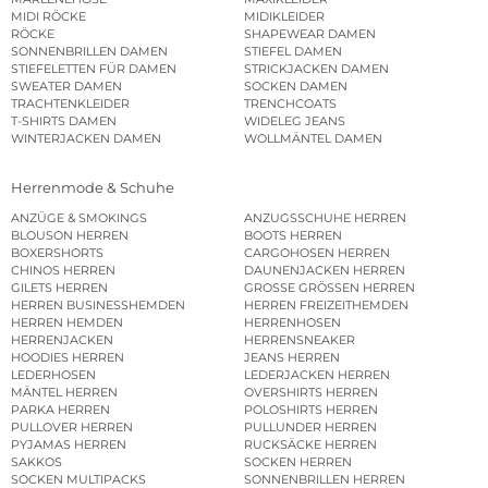
MIDI RÖCKE
MIDIKLEIDER
RÖCKE
SHAPEWEAR DAMEN
SONNENBRILLEN DAMEN
STIEFEL DAMEN
STIEFELETTEN FÜR DAMEN
STRICKJACKEN DAMEN
SWEATER DAMEN
SOCKEN DAMEN
TRACHTENKLEIDER
TRENCHCOATS
T-SHIRTS DAMEN
WIDELEG JEANS
WINTERJACKEN DAMEN
WOLLMÄNTEL DAMEN
Herrenmode & Schuhe
ANZÜGE & SMOKINGS
ANZUGSSCHUHE HERREN
BLOUSON HERREN
BOOTS HERREN
BOXERSHORTS
CARGOHOSEN HERREN
CHINOS HERREN
DAUNENJACKEN HERREN
GILETS HERREN
GROSSE GRÖSSEN HERREN
HERREN BUSINESSHEMDEN
HERREN FREIZEITHEMDEN
HERREN HEMDEN
HERRENHOSEN
HERRENJACKEN
HERRENSNEAKER
HOODIES HERREN
JEANS HERREN
LEDERHOSEN
LEDERJACKEN HERREN
MÄNTEL HERREN
OVERSHIRTS HERREN
PARKA HERREN
POLOSHIRTS HERREN
PULLOVER HERREN
PULLUNDER HERREN
PYJAMAS HERREN
RUCKSÄCKE HERREN
SAKKOS
SOCKEN HERREN
SOCKEN MULTIPACKS
SONNENBRILLEN HERREN