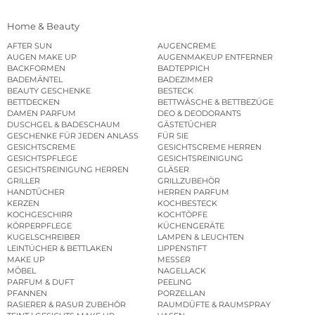
Home & Beauty
AFTER SUN
AUGENCREME
AUGEN MAKE UP
AUGENMAKEUP ENTFERNER
BACKFORMEN
BADTEPPICH
BADEMÄNTEL
BADEZIMMER
BEAUTY GESCHENKE
BESTECK
BETTDECKEN
BETTWÄSCHE & BETTBEZÜGE
DAMEN PARFUM
DEO & DEODORANTS
DUSCHGEL & BADESCHAUM
GÄSTETÜCHER
GESCHENKE FÜR JEDEN ANLASS
FÜR SIE
GESICHTSCREME
GESICHTSCREME HERREN
GESICHTSPFLEGE
GESICHTSREINIGUNG
GESICHTSREINIGUNG HERREN
GLÄSER
GRILLER
GRILLZUBEHÖR
HANDTÜCHER
HERREN PARFUM
KERZEN
KOCHBESTECK
KOCHGESCHIRR
KOCHTÖPFE
KÖRPERPFLEGE
KÜCHENGERÄTE
KUGELSCHREIBER
LAMPEN & LEUCHTEN
LEINTÜCHER & BETTLAKEN
LIPPENSTIFT
MAKE UP
MESSER
MÖBEL
NAGELLACK
PARFUM & DUFT
PEELING
PFANNEN
PORZELLAN
RASIERER & RASUR ZUBEHÖR
RAUMDÜFTE & RAUMSPRAY