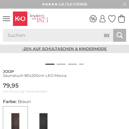
★★★★★ 4,8 / 5,0 STERNE
NEW IN
WEDDING
VIBES
-20% AUF SCHULTASCHEN & KINDERMODE
JOOP
Saunatuch 80x200cm LEO Mocca
79,95
inkl. Mwst zzgl.
Versandkosten
Farbe:
Braun