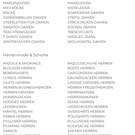
MARLENEHOSE
MAXIKLEIDER
MIDI RÖCKE
MIDIKLEIDER
RÖCKE
SHAPEWEAR DAMEN
SONNENBRILLEN DAMEN
STIEFEL DAMEN
STIEFELETTEN FÜR DAMEN
STRICKJACKEN DAMEN
SWEATER DAMEN
SOCKEN DAMEN
TRACHTENKLEIDER
TRENCHCOATS
T-SHIRTS DAMEN
WIDELEG JEANS
WINTERJACKEN DAMEN
WOLLMÄNTEL DAMEN
Herrenmode & Schuhe
ANZÜGE & SMOKINGS
ANZUGSSCHUHE HERREN
BLOUSON HERREN
BOOTS HERREN
BOXERSHORTS
CARGOHOSEN HERREN
CHINOS HERREN
DAUNENJACKEN HERREN
GILETS HERREN
GROSSE GRÖSSEN HERREN
HERREN BUSINESSHEMDEN
HERREN FREIZEITHEMDEN
HERREN HEMDEN
HERRENHOSEN
HERRENJACKEN
HERRENSNEAKER
HOODIES HERREN
JEANS HERREN
LEDERHOSEN
LEDERJACKEN HERREN
MÄNTEL HERREN
OVERSHIRTS HERREN
PARKA HERREN
POLOSHIRTS HERREN
PULLOVER HERREN
PULLUNDER HERREN
PYJAMAS HERREN
RUCKSÄCKE HERREN
SAKKOS
SOCKEN HERREN