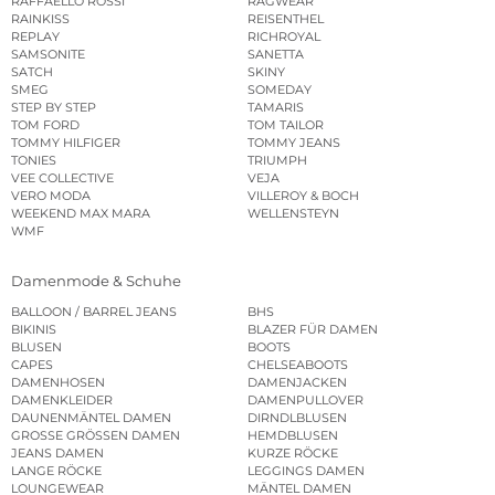
RAFFAELLO ROSSI
RAGWEAR
RAINKISS
REISENTHEL
REPLAY
RICHROYAL
SAMSONITE
SANETTA
SATCH
SKINY
SMEG
SOMEDAY
STEP BY STEP
TAMARIS
TOM FORD
TOM TAILOR
TOMMY HILFIGER
TOMMY JEANS
TONIES
TRIUMPH
VEE COLLECTIVE
VEJA
VERO MODA
VILLEROY & BOCH
WEEKEND MAX MARA
WELLENSTEYN
WMF
Damenmode & Schuhe
BALLOON / BARREL JEANS
BHS
BIKINIS
BLAZER FÜR DAMEN
BLUSEN
BOOTS
CAPES
CHELSEABOOTS
DAMENHOSEN
DAMENJACKEN
DAMENKLEIDER
DAMENPULLOVER
DAUNENMÄNTEL DAMEN
DIRNDLBLUSEN
GROSSE GRÖSSEN DAMEN
HEMDBLUSEN
JEANS DAMEN
KURZE RÖCKE
LANGE RÖCKE
LEGGINGS DAMEN
LOUNGEWEAR
MÄNTEL DAMEN