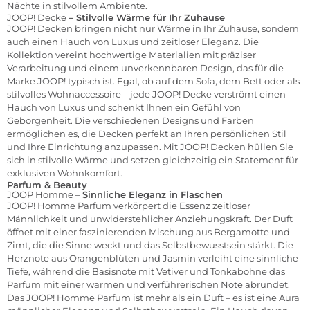
Nächte in stilvollem Ambiente.
JOOP! Decke
– Stilvolle Wärme für Ihr Zuhause
JOOP! Decken bringen nicht nur Wärme in Ihr Zuhause, sondern
auch einen Hauch von Luxus und zeitloser Eleganz. Die
Kollektion vereint hochwertige Materialien mit präziser
Verarbeitung und einem unverkennbaren Design, das für die
Marke JOOP! typisch ist. Egal, ob auf dem Sofa, dem Bett oder als
stilvolles Wohnaccessoire – jede JOOP! Decke verströmt einen
Hauch von Luxus und schenkt Ihnen ein Gefühl von
Geborgenheit. Die verschiedenen Designs und Farben
ermöglichen es, die Decken perfekt an Ihren persönlichen Stil
und Ihre Einrichtung anzupassen. Mit JOOP! Decken hüllen Sie
sich in stilvolle Wärme und setzen gleichzeitig ein Statement für
exklusiven Wohnkomfort.
Parfum & Beauty
JOOP Homme –
Sinnliche Eleganz in Flaschen
JOOP! Homme
Parfum
verkörpert die Essenz zeitloser
Männlichkeit und unwiderstehlicher Anziehungskraft. Der Duft
öffnet mit einer faszinierenden Mischung aus Bergamotte und
Zimt, die die Sinne weckt und das Selbstbewusstsein stärkt. Die
Herznote aus Orangenblüten und Jasmin verleiht eine sinnliche
Tiefe, während die Basisnote mit Vetiver und Tonkabohne das
Parfum mit einer warmen und verführerischen Note abrundet.
Das JOOP! Homme Parfum ist mehr als ein Duft – es ist eine Aura