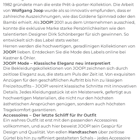
1982 gründete man die erste Prêt-à-porter-Kollektion. Die Arbeit
von
Wolfgang Joop
wurde als so innovativ empfunden, dass er
zahlreiche Auszeichnungen, wie das Goldene Spinnrad oder den
Bambi erhielt. Als
JOOP!
2001 aus dem Unternehmen ausschied,
konnte die exklusive Marke starke Persönlichkeiten wie den
talentierten Designer Dirk Schönberger für sich gewinnen. So
entwickelt sich das Label stets weiter.
Herren
werden die hochwertigen, geradlinigen Kollektionen von
JOOP!
lieben. Entdecken Sie die
Mode
des Labels online bei
Kastner & Öhler.
JOOP! Mode – Klassische Eleganz neu interpretiert
Die Bekleidungskollektionen von JOOP! zeichnen sich durch
zeitlose Eleganz aus, die stets am Puls der Zeit ist. Von exquisiten
Anzügen für den geschäftlichen Auftritt bis hin zu lässigen
Freizeitoutfits – JOOP! vereint klassische Schnitte mit innovativen
Details. Jedes Kleidungsstück ist ein Meisterwerk, gefertigt aus
hochwertigen Materialien, die nicht nur den höchsten
ästhetischen Ansprüchen genügen, sondern auch höchsten
Tragekomfort garantieren.
Accessoires – Der letzte Schliff für Ihr Outfit
Ein wahres Outfit ist erst mit den passenden Accessoires
vollkommen, und auch hier beweist JOOP! sein Gespür für
Design und Qualität. Von edlen
Handtaschen
über zeitlose
Gürtel bis hin zu raffiniert gestalteten Schals – jedes Accessoire