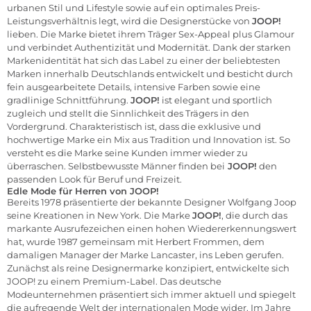
urbanen Stil und Lifestyle sowie auf ein optimales Preis-
Leistungsverhältnis legt, wird die Designerstücke von
JOOP!
lieben. Die Marke bietet ihrem Träger Sex-Appeal plus Glamour
und verbindet Authentizität und Modernität. Dank der starken
Markenidentität hat sich das Label zu einer der beliebtesten
Marken innerhalb Deutschlands entwickelt und besticht durch
fein ausgearbeitete Details, intensive Farben sowie eine
gradlinige Schnittführung.
JOOP!
ist elegant und sportlich
zugleich und stellt die Sinnlichkeit des Trägers in den
Vordergrund. Charakteristisch ist, dass die exklusive und
hochwertige Marke ein Mix aus Tradition und Innovation ist. So
versteht es die Marke seine Kunden immer wieder zu
überraschen. Selbstbewusste Männer finden bei
JOOP!
den
passenden Look für Beruf und Freizeit.
Edle Mode für Herren von JOOP!
Bereits 1978 präsentierte der bekannte Designer Wolfgang Joop
seine Kreationen in New York. Die Marke
JOOP!
, die durch das
markante Ausrufezeichen einen hohen Wiedererkennungswert
hat, wurde 1987 gemeinsam mit Herbert Frommen, dem
damaligen Manager der Marke Lancaster, ins Leben gerufen.
Zunächst als reine Designermarke konzipiert, entwickelte sich
JOOP! zu einem Premium-Label. Das deutsche
Modeunternehmen präsentiert sich immer aktuell und spiegelt
die aufregende Welt der internationalen Mode wider. Im Jahre