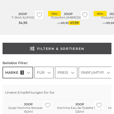
Bestseller
Große Größen
Große Größen
JOOP
JOOP
JO
DEAL
DEAL
T-Shirt ALPHIS
Poloshirt AMBROSIAN
34,95
47,99
69,95
99,9
UVP
UVP
FILTERN & SORTIEREN
Beliebte Filter:
MARKE
1
FÜR
PREIS
PARFUMTYP
Unsere Empfehlungen für Sie
JOOP
JOOP
Joop! Homme Shower Gel
Homme Eau de Toilette Spray
Hom
150ml
125ml