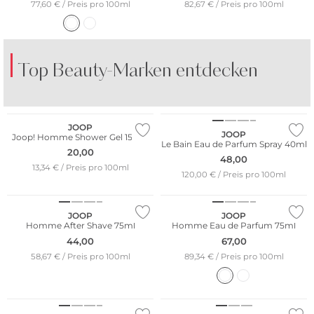
77,60 € / Preis pro 100ml
82,67 € / Preis pro 100ml
Top Beauty-Marken entdecken
SPIRIT OF DUBAI
FRAGRANCE DU BOIS
BO
V
JOOP
JOOP
Joop! Homme Shower Gel 150ml
Le Bain Eau de Parfum Spray 40ml
20,00
48,00
13,34 € / Preis pro 100ml
120,00 € / Preis pro 100ml
JOOP
JOOP
Homme After Shave 75ml
Homme Eau de Parfum 75ml
44,00
67,00
58,67 € / Preis pro 100ml
89,34 € / Preis pro 100ml