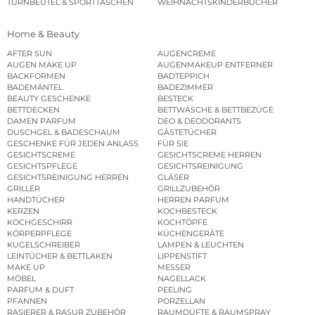
TURNBEUTEL & SPORTTASCHEN
WEIHNACHTSKINDERBÜCHER
Home & Beauty
AFTER SUN
AUGENCREME
AUGEN MAKE UP
AUGENMAKEUP ENTFERNER
BACKFORMEN
BADTEPPICH
BADEMÄNTEL
BADEZIMMER
BEAUTY GESCHENKE
BESTECK
BETTDECKEN
BETTWÄSCHE & BETTBEZÜGE
DAMEN PARFUM
DEO & DEODORANTS
DUSCHGEL & BADESCHAUM
GÄSTETÜCHER
GESCHENKE FÜR JEDEN ANLASS
FÜR SIE
GESICHTSCREME
GESICHTSCREME HERREN
GESICHTSPFLEGE
GESICHTSREINIGUNG
GESICHTSREINIGUNG HERREN
GLÄSER
GRILLER
GRILLZUBEHÖR
HANDTÜCHER
HERREN PARFUM
KERZEN
KOCHBESTECK
KOCHGESCHIRR
KOCHTÖPFE
KÖRPERPFLEGE
KÜCHENGERÄTE
KUGELSCHREIBER
LAMPEN & LEUCHTEN
LEINTÜCHER & BETTLAKEN
LIPPENSTIFT
MAKE UP
MESSER
MÖBEL
NAGELLACK
PARFUM & DUFT
PEELING
PFANNEN
PORZELLAN
RASIERER & RASUR ZUBEHÖR
RAUMDÜFTE & RAUMSPRAY