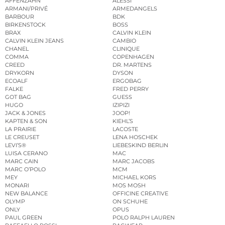
AFFENZAHN
ALESSI
ARMANI/PRIVÉ
ARMEDANGELS
BARBOUR
BDK
BIRKENSTOCK
BOSS
BRAX
CALVIN KLEIN
CALVIN KLEIN JEANS
CAMBIO
CHANEL
CLINIQUE
COMMA
COPENHAGEN
CREED
DR. MARTENS
DRYKORN
DYSON
ECOALF
ERGOBAG
FALKE
FRED PERRY
GOT BAG
GUESS
HUGO
IZIPIZI
JACK & JONES
JOOP!
KAPTEN & SON
KIEHL’S
LA PRAIRIE
LACOSTE
LE CREUSET
LENA HOSCHEK
LEVI’S®
LIEBESKIND BERLIN
LUISA CERANO
MAC
MARC CAIN
MARC JACOBS
MARC O’POLO
MCM
MEY
MICHAEL KORS
MONARI
MOS MOSH
NEW BALANCE
OFFICINE CREATIVE
OLYMP
ON SCHUHE
ONLY
OPUS
PAUL GREEN
POLO RALPH LAUREN