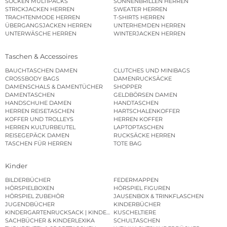
SOCKEN MULTIPACKS
SONNENBRILLEN HERREN
STRICKJACKEN HERREN
SWEATER HERREN
TRACHTENMODE HERREN
T-SHIRTS HERREN
ÜBERGANGSJACKEN HERREN
UNTERHEMDEN HERREN
UNTERWÄSCHE HERREN
WINTERJACKEN HERREN
Taschen & Accessoires
BAUCHTASCHEN DAMEN
CLUTCHES UND MINIBAGS
CROSSBODY BAGS
DAMENRUCKSÄCKE
DAMENSCHALS & DAMENTÜCHER
SHOPPER
DAMENTASCHEN
GELDBÖRSEN DAMEN
HANDSCHUHE DAMEN
HANDTASCHEN
HERREN REISETASCHEN
HARTSCHALENKOFFER
KOFFER UND TROLLEYS
HERREN KOFFER
HERREN KULTURBEUTEL
LAPTOPTASCHEN
REISEGEPÄCK DAMEN
RUCKSÄCKE HERREN
TASCHEN FÜR HERREN
TOTE BAG
Kinder
BILDERBÜCHER
FEDERMAPPEN
HÖRSPIELBOXEN
HÖRSPIEL FIGUREN
HÖRSPIEL ZUBEHÖR
JAUSENBOX & TRINKFLASCHEN
JUGENDBÜCHER
KINDERBÜCHER
KINDERGARTENRUCKSACK | KINDERGARTENBEUTEL
KUSCHELTIERE
SACHBÜCHER & KINDERLEXIKA
SCHULTASCHEN