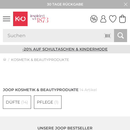
30 TAGE RÜCKGABE
NEW IN
WEDDING
VIBES
-20% AUF SCHULTASCHEN & KINDERMODE
KOSMETIK & BEAUTYPRODUKTE
Damen
Herren
JOOP KOSMETIK & BEAUTYPRODUKTE
14 Artikel
DÜFTE
(14)
PFLEGE
(1)
UNSERE JOOP BESTSELLER
Große Größen