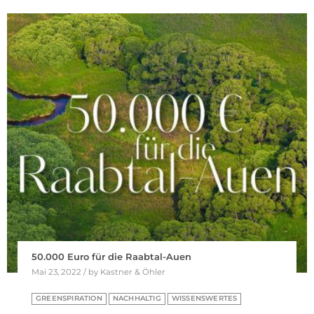
50.000 Euro für die Raabtal-Auen
Mai 23, 2022 / by Kastner & Öhler
GREENSPIRATION
NACHHALTIG
WISSENSWERTES