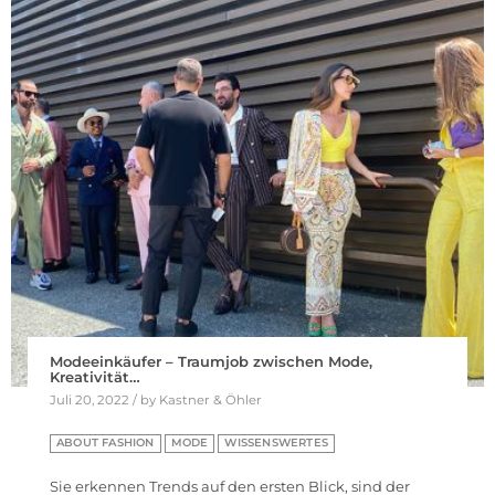
Modeeinkäufer – Traumjob zwischen Mode,
Kreativität…
Juli 20, 2022 / by Kastner & Öhler
ABOUT FASHION
MODE
WISSENSWERTES
Sie erkennen Trends auf den ersten Blick, sind der