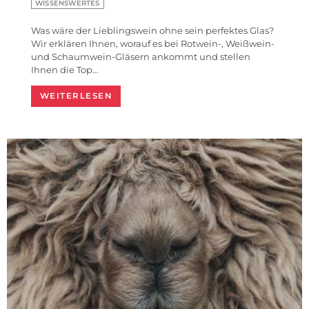
WISSENSWERTES
Was wäre der Lieblingswein ohne sein perfektes Glas?
Wir erklären Ihnen, worauf es bei Rotwein-, Weißwein-
und Schaumwein-Gläsern ankommt und stellen
Ihnen die Top…
WEITERLESEN