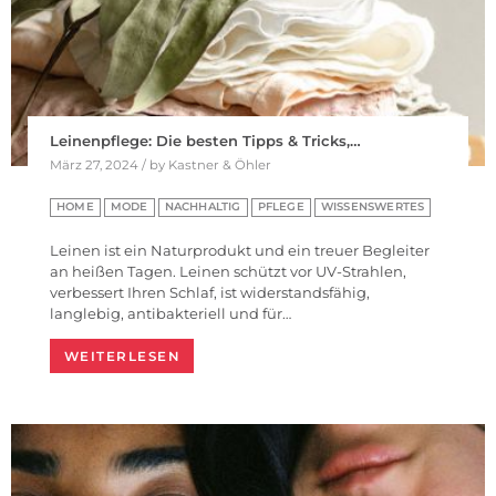
Leinenpflege: Die besten Tipps & Tricks,…
März 27, 2024 / by Kastner & Öhler
HOME
MODE
NACHHALTIG
PFLEGE
WISSENSWERTES
Leinen ist ein Naturprodukt und ein treuer Begleiter
an heißen Tagen. Leinen schützt vor UV-Strahlen,
verbessert Ihren Schlaf, ist widerstandsfähig,
langlebig, antibakteriell und für…
WEITERLESEN