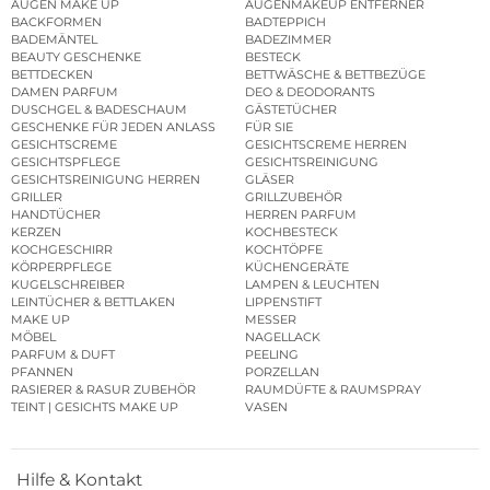
AUGEN MAKE UP
AUGENMAKEUP ENTFERNER
BACKFORMEN
BADTEPPICH
BADEMÄNTEL
BADEZIMMER
BEAUTY GESCHENKE
BESTECK
BETTDECKEN
BETTWÄSCHE & BETTBEZÜGE
DAMEN PARFUM
DEO & DEODORANTS
DUSCHGEL & BADESCHAUM
GÄSTETÜCHER
GESCHENKE FÜR JEDEN ANLASS
FÜR SIE
GESICHTSCREME
GESICHTSCREME HERREN
GESICHTSPFLEGE
GESICHTSREINIGUNG
GESICHTSREINIGUNG HERREN
GLÄSER
GRILLER
GRILLZUBEHÖR
HANDTÜCHER
HERREN PARFUM
KERZEN
KOCHBESTECK
KOCHGESCHIRR
KOCHTÖPFE
KÖRPERPFLEGE
KÜCHENGERÄTE
KUGELSCHREIBER
LAMPEN & LEUCHTEN
LEINTÜCHER & BETTLAKEN
LIPPENSTIFT
MAKE UP
MESSER
MÖBEL
NAGELLACK
PARFUM & DUFT
PEELING
PFANNEN
PORZELLAN
RASIERER & RASUR ZUBEHÖR
RAUMDÜFTE & RAUMSPRAY
TEINT | GESICHTS MAKE UP
VASEN
Hilfe & Kontakt