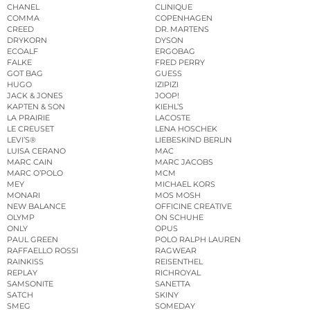
CHANEL
CLINIQUE
COMMA
COPENHAGEN
CREED
DR. MARTENS
DRYKORN
DYSON
ECOALF
ERGOBAG
FALKE
FRED PERRY
GOT BAG
GUESS
HUGO
IZIPIZI
JACK & JONES
JOOP!
KAPTEN & SON
KIEHL’S
LA PRAIRIE
LACOSTE
LE CREUSET
LENA HOSCHEK
LEVI’S®
LIEBESKIND BERLIN
LUISA CERANO
MAC
MARC CAIN
MARC JACOBS
MARC O’POLO
MCM
MEY
MICHAEL KORS
MONARI
MOS MOSH
NEW BALANCE
OFFICINE CREATIVE
OLYMP
ON SCHUHE
ONLY
OPUS
PAUL GREEN
POLO RALPH LAUREN
RAFFAELLO ROSSI
RAGWEAR
RAINKISS
REISENTHEL
REPLAY
RICHROYAL
SAMSONITE
SANETTA
SATCH
SKINY
SMEG
SOMEDAY