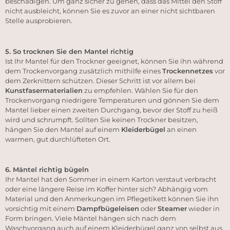
beschädigen. Um ganz sicher zu gehen, dass das Mittel den Stoff
nicht ausbleicht, können Sie es zuvor an einer nicht sichtbaren
Stelle ausprobieren.
5. So trocknen Sie den Mantel richtig
Ist Ihr Mantel für den Trockner geeignet, können Sie ihn während
dem Trockenvorgang zusätzlich mithilfe eines
Trockennetzes
vor
dem Zerknittern schützen. Dieser Schritt ist vor allem bei
Kunstfasermaterialien
zu empfehlen. Wählen Sie für den
Trockenvorgang niedrigere Temperaturen und gönnen Sie dem
Mantel lieber einen zweiten Durchgang, bevor der Stoff zu heiß
wird und schrumpft. Sollten Sie keinen Trockner besitzen,
hängen Sie den Mantel auf einem
Kleiderbügel
an einen
warmen, gut durchlüfteten Ort.
6. Mäntel richtig bügeln
Ihr Mantel hat den Sommer in einem Karton verstaut verbracht
oder eine längere Reise im Koffer hinter sich? Abhängig vom
Material und den Anmerkungen im Pflegetikett können Sie ihn
vorsichtig mit einem
Dampfbügeleisen
oder
Steamer
wieder in
Form bringen. Viele Mäntel hängen sich nach dem
Waschvorgang auch auf einem Kleiderbügel ganz von selbst aus.