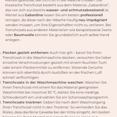
klassische Trenchcoat besteht aus dem Material „Gabardine“,
das von sich aus bereits
wasser- und schmutzabweisend
ist.
Mäntel aus
Gabardine
lassen Sie am besten
professionell
reinigen, da diese nach der Wäsche häufig
neu imprägniert
werden müssen, um ihre Eigenschaften nicht zu verlieren. Bei
Trenchcoats aus anderen Materialien wie beispielsweise Jeans
oder
Baumwolle
können Sie grundsätzlich auch selbst Hand
anlegen.
Flecken gezielt entfernen:
Auch hier gilt – bevor Sie Ihren
Trenchcoat in die Waschmaschine stecken, versuchen Sie lieber
einzelne Verschmutzungen gezielt mit einem feuchten Tuch
oder einem Fleckenmittel zu entfernen. Störende Gerüche
können sich ebenfalls durch Auslüften an der frischen Luft
schnell verflüchtigen.
Trenchcoats in der Waschmaschine waschen
: Waschen Sie
Ihren Trenchcoat mit einem für das Material geeigneten
Waschmittel bei maximal 30 °C, stellen Sie eine niedrige
Schleuderzahl ein und wählen Sie ein Schonwaschprogramm.
Trenchcoats trocknen
: Geben Sie nach dem Waschvorgang
Ihren Trenchcoat nicht in den Trockner. So vermeiden Sie das
Risiko, dass das feine Gewebe bei der Hitze eingeht. Am besten
hängen Sie Ihren Mantel mit einem Bügel an einen gut