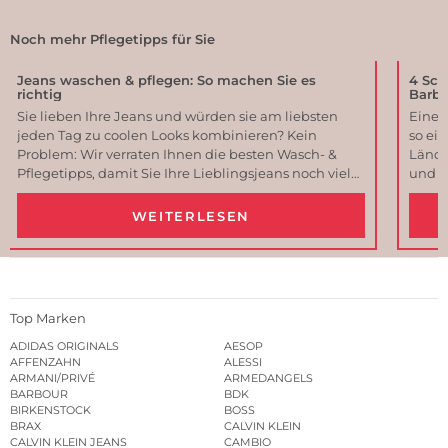
Noch mehr Pflegetipps für Sie
Jeans waschen & pflegen: So machen Sie es
4 Schr
richtig
Barbo
Sie lieben Ihre Jeans und würden sie am liebsten
Eine B
jeden Tag zu coolen Looks kombinieren? Kein
so ei
Problem: Wir verraten Ihnen die besten Wasch- &
Lände
Pflegetipps, damit Sie Ihre Lieblingsjeans noch viele
und N
Jahre lang begleiten.
die Ew
werden
WEITERLESEN
Anlei
Top Marken
ADIDAS ORIGINALS
AESOP
AFFENZAHN
ALESSI
ARMANI/PRIVÉ
ARMEDANGELS
BARBOUR
BDK
BIRKENSTOCK
BOSS
BRAX
CALVIN KLEIN
CALVIN KLEIN JEANS
CAMBIO