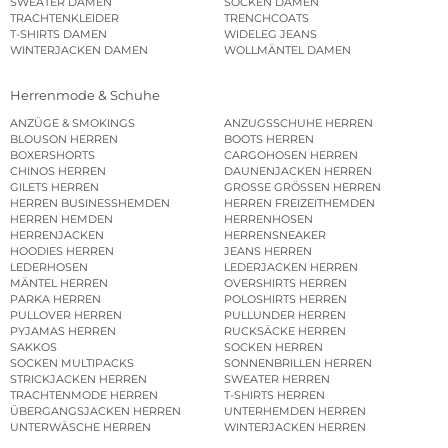
SWEATER DAMEN
SOCKEN DAMEN
TRACHTENKLEIDER
TRENCHCOATS
T-SHIRTS DAMEN
WIDELEG JEANS
WINTERJACKEN DAMEN
WOLLMÄNTEL DAMEN
Herrenmode & Schuhe
ANZÜGE & SMOKINGS
ANZUGSSCHUHE HERREN
BLOUSON HERREN
BOOTS HERREN
BOXERSHORTS
CARGOHOSEN HERREN
CHINOS HERREN
DAUNENJACKEN HERREN
GILETS HERREN
GROSSE GRÖSSEN HERREN
HERREN BUSINESSHEMDEN
HERREN FREIZEITHEMDEN
HERREN HEMDEN
HERRENHOSEN
HERRENJACKEN
HERRENSNEAKER
HOODIES HERREN
JEANS HERREN
LEDERHOSEN
LEDERJACKEN HERREN
MÄNTEL HERREN
OVERSHIRTS HERREN
PARKA HERREN
POLOSHIRTS HERREN
PULLOVER HERREN
PULLUNDER HERREN
PYJAMAS HERREN
RUCKSÄCKE HERREN
SAKKOS
SOCKEN HERREN
SOCKEN MULTIPACKS
SONNENBRILLEN HERREN
STRICKJACKEN HERREN
SWEATER HERREN
TRACHTENMODE HERREN
T-SHIRTS HERREN
ÜBERGANGSJACKEN HERREN
UNTERHEMDEN HERREN
UNTERWÄSCHE HERREN
WINTERJACKEN HERREN