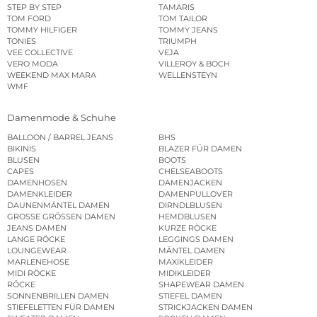
STEP BY STEP
TAMARIS
TOM FORD
TOM TAILOR
TOMMY HILFIGER
TOMMY JEANS
TONIES
TRIUMPH
VEE COLLECTIVE
VEJA
VERO MODA
VILLEROY & BOCH
WEEKEND MAX MARA
WELLENSTEYN
WMF
Damenmode & Schuhe
BALLOON / BARREL JEANS
BHS
BIKINIS
BLAZER FÜR DAMEN
BLUSEN
BOOTS
CAPES
CHELSEABOOTS
DAMENHOSEN
DAMENJACKEN
DAMENKLEIDER
DAMENPULLOVER
DAUNENMÄNTEL DAMEN
DIRNDLBLUSEN
GROSSE GRÖSSEN DAMEN
HEMDBLUSEN
JEANS DAMEN
KURZE RÖCKE
LANGE RÖCKE
LEGGINGS DAMEN
LOUNGEWEAR
MÄNTEL DAMEN
MARLENEHOSE
MAXIKLEIDER
MIDI RÖCKE
MIDIKLEIDER
RÖCKE
SHAPEWEAR DAMEN
SONNENBRILLEN DAMEN
STIEFEL DAMEN
STIEFELETTEN FÜR DAMEN
STRICKJACKEN DAMEN