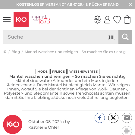
KOSTENLOSER VERSAND* AB €129,- & RÜCKVERSAND
30 TAGE RÜCKGABE
NEW IN
WEDDING
VIBES
Blog
Mantel waschen und reinigen – So machen Sie es richtig
MODE
PFLEGE
WISSENSWERTES
Mantel waschen und reinigen – So machen Sie es richtig
Mäntel sind wahre Allrounder und ein Muss in jedem
Kleiderschrank. Doch Mantel ist nicht gleich Mantel: Wir zeigen
Ihnen, worauf Sie bei der richtigen Pflege von Woll-, Daunen-,
Polyester- und Steppmänteln sowie Trenchcoats achten müssen,
damit Sie Ihre Lieblingsstücke noch viele Jahre lang begleiten.
Oktober 08, 2024 / by
Kastner & Öhler