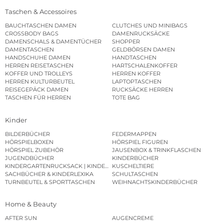
Taschen & Accessoires
BAUCHTASCHEN DAMEN
CLUTCHES UND MINIBAGS
CROSSBODY BAGS
DAMENRUCKSÄCKE
DAMENSCHALS & DAMENTÜCHER
SHOPPER
DAMENTASCHEN
GELDBÖRSEN DAMEN
HANDSCHUHE DAMEN
HANDTASCHEN
HERREN REISETASCHEN
HARTSCHALENKOFFER
KOFFER UND TROLLEYS
HERREN KOFFER
HERREN KULTURBEUTEL
LAPTOPTASCHEN
REISEGEPÄCK DAMEN
RUCKSÄCKE HERREN
TASCHEN FÜR HERREN
TOTE BAG
Kinder
BILDERBÜCHER
FEDERMAPPEN
HÖRSPIELBOXEN
HÖRSPIEL FIGUREN
HÖRSPIEL ZUBEHÖR
JAUSENBOX & TRINKFLASCHEN
JUGENDBÜCHER
KINDERBÜCHER
KINDERGARTENRUCKSACK | KINDERGARTENBEUTEL
KUSCHELTIERE
SACHBÜCHER & KINDERLEXIKA
SCHULTASCHEN
TURNBEUTEL & SPORTTASCHEN
WEIHNACHTSKINDERBÜCHER
Home & Beauty
AFTER SUN
AUGENCREME