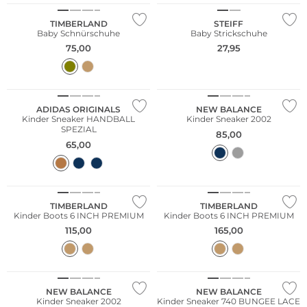
TIMBERLAND
STEIFF
Baby Schnürschuhe
Baby Strickschuhe
75,00
27,95
NEU
NEU
ADIDAS ORIGINALS
NEW BALANCE
Kinder Sneaker HANDBALL
Kinder Sneaker 2002
SPEZIAL
85,00
65,00
NEU
NEU
TIMBERLAND
TIMBERLAND
Kinder Boots 6 INCH PREMIUM
Kinder Boots 6 INCH PREMIUM
115,00
165,00
NEU
NEW BALANCE
NEW BALANCE
Kinder Sneaker 2002
Kinder Sneaker 740 BUNGEE LACE