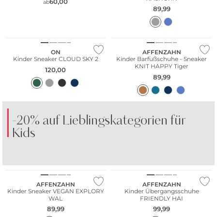
60,00
ab
89,99
NEU
Nachhaltig
ON
AFFENZAHN
Kinder Sneaker CLOUD SKY 2
Kinder Barfußschuhe - Sneaker
KNIT HAPPY Tiger
120,00
89,99
-20% auf Lieblingskategorien für
Kids
NEU
NEU
SHORTS
KLEIDER
Nachhaltig
Nachhaltig
AFFENZAHN
AFFENZAHN
Kinder Sneaker VEGAN EXPLORY
Kinder Übergangsschuhe
WAL
FRIENDLY HAI
89,99
99,99