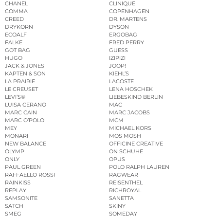
CHANEL
CLINIQUE
COMMA
COPENHAGEN
CREED
DR. MARTENS
DRYKORN
DYSON
ECOALF
ERGOBAG
FALKE
FRED PERRY
GOT BAG
GUESS
HUGO
IZIPIZI
JACK & JONES
JOOP!
KAPTEN & SON
KIEHL’S
LA PRAIRIE
LACOSTE
LE CREUSET
LENA HOSCHEK
LEVI’S®
LIEBESKIND BERLIN
LUISA CERANO
MAC
MARC CAIN
MARC JACOBS
MARC O’POLO
MCM
MEY
MICHAEL KORS
MONARI
MOS MOSH
NEW BALANCE
OFFICINE CREATIVE
OLYMP
ON SCHUHE
ONLY
OPUS
PAUL GREEN
POLO RALPH LAUREN
RAFFAELLO ROSSI
RAGWEAR
RAINKISS
REISENTHEL
REPLAY
RICHROYAL
SAMSONITE
SANETTA
SATCH
SKINY
SMEG
SOMEDAY