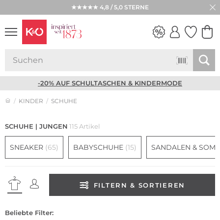
★★★★★ 4,8 / 5,0 STERNE
NEW IN
WEDDING
VIBES
-20% AUF SCHULTASCHEN & KINDERMODE
KINDER
SCHUHE
SCHUHE | JUNGEN
115 Artikel
SNEAKER
(65)
BABYSCHUHE
(15)
SANDALEN & SOM
FILTERN & SORTIEREN
Beliebte Filter: