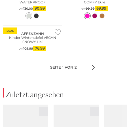
WATERPROOF
COMFY Eule
90,99
69,99
130,00
99,99
UVP
UVP
Nachhaltig
DEAL
AFFENZAHN
Kinder Winterstiefel VEGAN
SNOWY Hai
76,99
109,99
UVP
SEITE 1 VON 2
Zuletzt angesehen