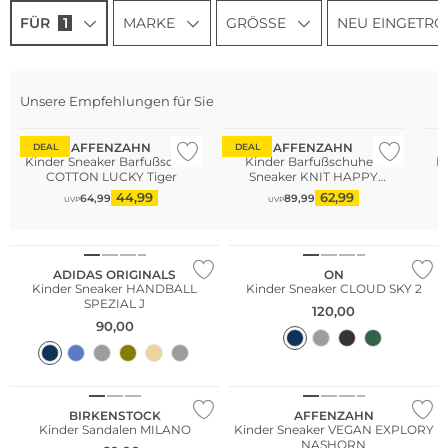
FÜR
1
MARKE
GRÖSSE
NEU EINGETRO
Unsere Empfehlungen für Sie
Nachhaltig
Nachhaltig
AFFENZAHN
AFFENZAHN
DEAL
DEAL
Kinder Sneaker Barfußschuh
Kinder Barfußschuhe -
K
COTTON LUCKY Tiger
Sneaker KNIT HAPPY
Nashorn
44,99
62,99
64,99
89,99
UVP
UVP
ADIDAS ORIGINALS
ON
Kinder Sneaker HANDBALL
Kinder Sneaker CLOUD SKY 2
SPEZIAL J
120,00
90,00
NEU
Nachhaltig
BIRKENSTOCK
AFFENZAHN
Kinder Sandalen MILANO
Kinder Sneaker VEGAN EXPLORY
NASHORN