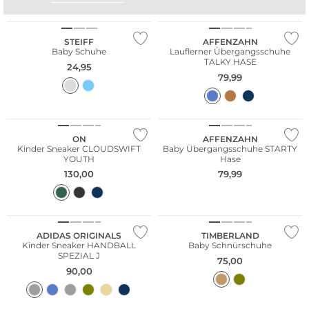
Nachhaltig
Nachhaltig
STEIFF
AFFENZAHN
Baby Schuhe
Lauflerner Übergangsschuhe
TALKY HASE
24,95
79,99
NEU
Nachhaltig
ON
AFFENZAHN
Kinder Sneaker CLOUDSWIFT
Baby Übergangsschuhe STARTY
YOUTH
Hase
130,00
79,99
NEU
NEU
ADIDAS ORIGINALS
TIMBERLAND
Kinder Sneaker HANDBALL
Baby Schnürschuhe
SPEZIAL J
75,00
90,00
NEU
NEU