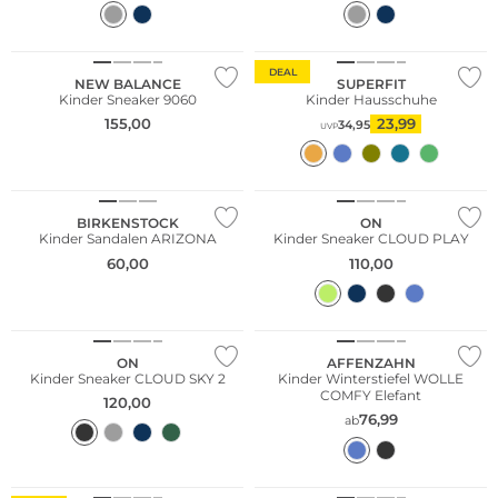
NEU
DEAL
NEW BALANCE
SUPERFIT
Kinder Sneaker 9060
Kinder Hausschuhe
155,00
23,99
34,95
UVP
BIRKENSTOCK
ON
Kinder Sandalen ARIZONA
Kinder Sneaker CLOUD PLAY
60,00
110,00
Nachhaltig
ON
AFFENZAHN
Kinder Sneaker CLOUD SKY 2
Kinder Winterstiefel WOLLE
COMFY Elefant
120,00
76,99
ab