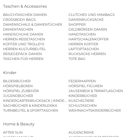
Taschen & Accessoires
BAUCHTASCHEN DAMEN
CLUTCHES UND MINIBAGS
CROSSBODY BAGS
DAMENRUCKSÄCKE
DAMENSCHALS & DAMENTÜCHER
SHOPPER
DAMENTASCHEN
GELDBÖRSEN DAMEN
HANDSCHUHE DAMEN
HANDTASCHEN
HERREN REISETASCHEN
HARTSCHALENKOFFER
KOFFER UND TROLLEYS
HERREN KOFFER
HERREN KULTURBEUTEL
LAPTOPTASCHEN
REISEGEPÄCK DAMEN
RUCKSÄCKE HERREN
TASCHEN FÜR HERREN
TOTE BAG
Kinder
BILDERBÜCHER
FEDERMAPPEN
HÖRSPIELBOXEN
HÖRSPIEL FIGUREN
HÖRSPIEL ZUBEHÖR
JAUSENBOX & TRINKFLASCHEN
JUGENDBÜCHER
KINDERBÜCHER
KINDERGARTENRUCKSACK | KINDERGARTENBEUTEL
KUSCHELTIERE
SACHBÜCHER & KINDERLEXIKA
SCHULTASCHEN
TURNBEUTEL & SPORTTASCHEN
WEIHNACHTSKINDERBÜCHER
Home & Beauty
AFTER SUN
AUGENCREME