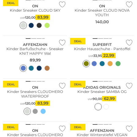
DEAL
ON
ON
Kinder Sneaker CLOUD SKY
Kinder Sneaker CLOUD NOVA
YOUTH
83,99
120,00
UVP
140,00
NEU
Nachhaltig
DEAL
AFFENZAHN
SUPERFIT
Kinder Barfußschuhe - Sneaker
Kinder Hausschuhe - Pantoffel
KNIT HAPPY Wal
22,99
33,95
UVP
89,99
DEAL
DEAL
ON
ADIDAS ORIGINALS
Kinder Sneakers CLOUDHERO
Kinder Sneaker SAMBA OG
WATERPROOF
62,99
90,00
UVP
83,99
120,00
UVP
Nachhaltig
DEAL
DEAL
ON
AFFENZAHN
Kinder Sneakers CLOUDHERO
Kinder Winterstiefel VEGAN