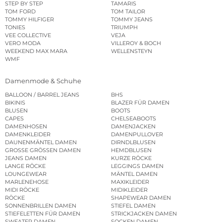
STEP BY STEP
TAMARIS
TOM FORD
TOM TAILOR
TOMMY HILFIGER
TOMMY JEANS
TONIES
TRIUMPH
VEE COLLECTIVE
VEJA
VERO MODA
VILLEROY & BOCH
WEEKEND MAX MARA
WELLENSTEYN
WMF
Damenmode & Schuhe
BALLOON / BARREL JEANS
BHS
BIKINIS
BLAZER FÜR DAMEN
BLUSEN
BOOTS
CAPES
CHELSEABOOTS
DAMENHOSEN
DAMENJACKEN
DAMENKLEIDER
DAMENPULLOVER
DAUNENMÄNTEL DAMEN
DIRNDLBLUSEN
GROSSE GRÖSSEN DAMEN
HEMDBLUSEN
JEANS DAMEN
KURZE RÖCKE
LANGE RÖCKE
LEGGINGS DAMEN
LOUNGEWEAR
MÄNTEL DAMEN
MARLENEHOSE
MAXIKLEIDER
MIDI RÖCKE
MIDIKLEIDER
RÖCKE
SHAPEWEAR DAMEN
SONNENBRILLEN DAMEN
STIEFEL DAMEN
STIEFELETTEN FÜR DAMEN
STRICKJACKEN DAMEN
SWEATER DAMEN
SOCKEN DAMEN