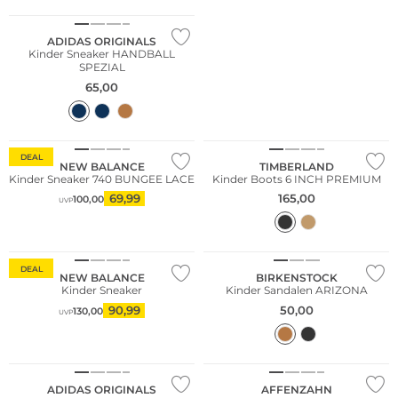
ADIDAS ORIGINALS
Kinder Sneaker HANDBALL
SPEZIAL
65,00
NEU
DEAL
NEW BALANCE
TIMBERLAND
Kinder Sneaker 740 BUNGEE LACE
Kinder Boots 6 INCH PREMIUM
69,99
165,00
100,00
UVP
DEAL
NEW BALANCE
BIRKENSTOCK
Kinder Sneaker
Kinder Sandalen ARIZONA
90,99
50,00
130,00
UVP
Nachhaltig
ADIDAS ORIGINALS
AFFENZAHN