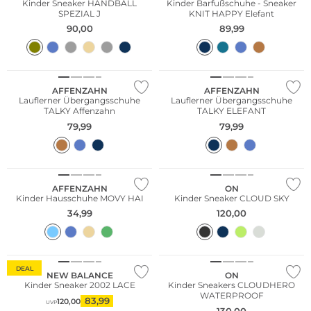
Kinder Sneaker HANDBALL
Kinder Barfußschuhe - Sneaker
SPEZIAL J
KNIT HAPPY Elefant
90,00
89,99
NEU
Nachhaltig
Nachhaltig
AFFENZAHN
AFFENZAHN
Lauflerner Übergangsschuhe
Lauflerner Übergangsschuhe
TALKY Affenzahn
TALKY ELEFANT
79,99
79,99
Nachhaltig
AFFENZAHN
ON
Kinder Hausschuhe MOVY HAI
Kinder Sneaker CLOUD SKY
34,99
120,00
DEAL
NEW BALANCE
ON
Kinder Sneaker 2002 LACE
Kinder Sneakers CLOUDHERO
WATERPROOF
83,99
120,00
UVP
130,00