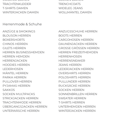
TRACHTENKLEIDER
TRENCHCOATS
T-SHIRTS DAMEN
WIDELEG JEANS
WINTERJACKEN DAMEN
WOLLMÄNTEL DAMEN
Herrenmode & Schuhe
ANZÜGE & SMOKINGS
ANZUGSSCHUHE HERREN
BLOUSON HERREN
BOOTS HERREN
BOXERSHORTS
CARGOHOSEN HERREN
CHINOS HERREN
DAUNENJACKEN HERREN
GILETS HERREN
GROSSE GRÖSSEN HERREN
HERREN BUSINESSHEMDEN
HERREN FREIZEITHEMDEN
HERREN HEMDEN
HERRENHOSEN
HERRENJACKEN
HERRENSNEAKER
HOODIES HERREN
JEANS HERREN
LEDERHOSEN
LEDERJACKEN HERREN
MÄNTEL HERREN
OVERSHIRTS HERREN
PARKA HERREN
POLOSHIRTS HERREN
PULLOVER HERREN
PULLUNDER HERREN
PYJAMAS HERREN
RUCKSÄCKE HERREN
SAKKOS
SOCKEN HERREN
SOCKEN MULTIPACKS
SONNENBRILLEN HERREN
STRICKJACKEN HERREN
SWEATER HERREN
TRACHTENMODE HERREN
T-SHIRTS HERREN
ÜBERGANGSJACKEN HERREN
UNTERHEMDEN HERREN
UNTERWÄSCHE HERREN
WINTERJACKEN HERREN