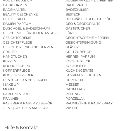
AUGEN MAKE UP
AUGENMAKEUP ENTFERNER
BACKFORMEN
BADTEPPICH
BADEMÄNTEL
BADEZIMMER
BEAUTY GESCHENKE
BESTECK
BETTDECKEN
BETTWÄSCHE & BETTBEZÜGE
DAMEN PARFUM
DEO & DEODORANTS
DUSCHGEL & BADESCHAUM
GÄSTETÜCHER
GESCHENKE FÜR JEDEN ANLASS
FÜR SIE
GESICHTSCREME
GESICHTSCREME HERREN
GESICHTSPFLEGE
GESICHTSREINIGUNG
GESICHTSREINIGUNG HERREN
GLÄSER
GRILLER
GRILLZUBEHÖR
HANDTÜCHER
HERREN PARFUM
KERZEN
KOCHBESTECK
KOCHGESCHIRR
KOCHTÖPFE
KÖRPERPFLEGE
KÜCHENGERÄTE
KUGELSCHREIBER
LAMPEN & LEUCHTEN
LEINTÜCHER & BETTLAKEN
LIPPENSTIFT
MAKE UP
MESSER
MÖBEL
NAGELLACK
PARFUM & DUFT
PEELING
PFANNEN
PORZELLAN
RASIERER & RASUR ZUBEHÖR
RAUMDÜFTE & RAUMSPRAY
TEINT | GESICHTS MAKE UP
VASEN
Hilfe & Kontakt