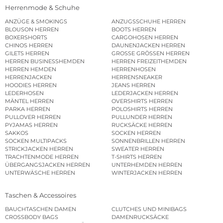
Herrenmode & Schuhe
ANZÜGE & SMOKINGS
ANZUGSSCHUHE HERREN
BLOUSON HERREN
BOOTS HERREN
BOXERSHORTS
CARGOHOSEN HERREN
CHINOS HERREN
DAUNENJACKEN HERREN
GILETS HERREN
GROSSE GRÖSSEN HERREN
HERREN BUSINESSHEMDEN
HERREN FREIZEITHEMDEN
HERREN HEMDEN
HERRENHOSEN
HERRENJACKEN
HERRENSNEAKER
HOODIES HERREN
JEANS HERREN
LEDERHOSEN
LEDERJACKEN HERREN
MÄNTEL HERREN
OVERSHIRTS HERREN
PARKA HERREN
POLOSHIRTS HERREN
PULLOVER HERREN
PULLUNDER HERREN
PYJAMAS HERREN
RUCKSÄCKE HERREN
SAKKOS
SOCKEN HERREN
SOCKEN MULTIPACKS
SONNENBRILLEN HERREN
STRICKJACKEN HERREN
SWEATER HERREN
TRACHTENMODE HERREN
T-SHIRTS HERREN
ÜBERGANGSJACKEN HERREN
UNTERHEMDEN HERREN
UNTERWÄSCHE HERREN
WINTERJACKEN HERREN
Taschen & Accessoires
BAUCHTASCHEN DAMEN
CLUTCHES UND MINIBAGS
CROSSBODY BAGS
DAMENRUCKSÄCKE