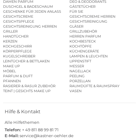
DAMEN PARFUM
DEO & DEODORANTS
DUSCHGEL & BADESCHAUM
GÄSTETÜCHER
GESCHENKE FÜR JEDEN ANLASS
FÜR SIE
GESICHTSCREME
GESICHTSCREME HERREN
GESICHTSPFLEGE
GESICHTSREINIGUNG
GESICHTSREINIGUNG HERREN
GLÄSER
GRILLER
GRILLZUBEHÖR
HANDTÜCHER
HERREN PARFUM
KERZEN
KOCHBESTECK
KOCHGESCHIRR
KOCHTÖPFE
KÖRPERPFLEGE
KÜCHENGERÄTE
KUGELSCHREIBER
LAMPEN & LEUCHTEN
LEINTÜCHER & BETTLAKEN
LIPPENSTIFT
MAKE UP
MESSER
MÖBEL
NAGELLACK
PARFUM & DUFT
PEELING
PFANNEN
PORZELLAN
RASIERER & RASUR ZUBEHÖR
RAUMDÜFTE & RAUMSPRAY
TEINT | GESICHTS MAKE UP
VASEN
Hilfe & Kontakt
Alle Hilfethemen
Telefon:
+ 49 811 88 99 81 71
E-Mail:
service@kastner-oehler.de