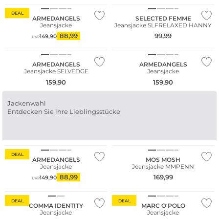
DEAL
ARMEDANGELS
SELECTED FEMME
Jeansjacke
Jeansjacke SLFRELAXED HANNY
NEU
NEU
88,99
99,99
149,90
UVP
Nachhaltig
Nachhaltig
ARMEDANGELS
ARMEDANGELS
Jeansjacke SELVEDGE
Jeansjacke
159,90
159,90
Jackenwahl
Entdecken Sie ihre Lieblingsstücke
Nachhaltig
Nachhaltig
DEAL
ARMEDANGELS
MOS MOSH
Jeansjacke
Jeansjacke MMPENN
88,99
169,99
149,90
UVP
Nachhaltig
Nachhaltig
DEAL
DEAL
COMMA IDENTITY
MARC O'POLO
Jeansjacke
Jeansjacke
NEU