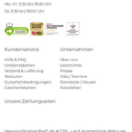
Mo.–Fr. 9:30 bis 18:30 Uhr
Sa. 9:30 bis 18:00 Uhr
Kundenservice
Unternehmen
Hilfe & FAQ
Über uns
Größentabellen
Geschichte
Versand & Lieferung
Presse
Retouren
Jobs / Karriere
Gutscheinbedingungen
Standorte / Häuser
Geschenkkarten
Newsletter
Unsere Zahlungsarten
Klarna
Mastercard
Visa
Diners
Applepay
Amazon
Payp
Versandkostenfrei* ab €129,- und kostenlose Retoure