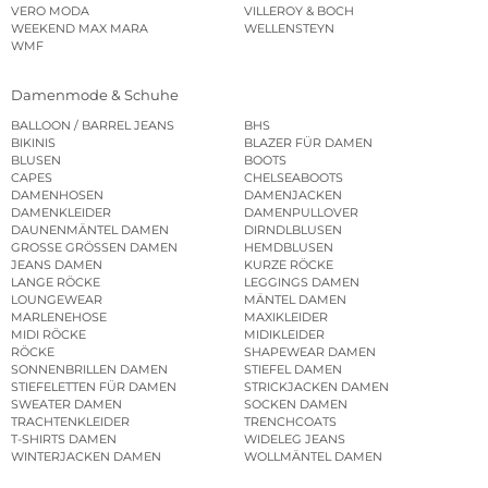
VERO MODA
VILLEROY & BOCH
WEEKEND MAX MARA
WELLENSTEYN
WMF
Damenmode & Schuhe
BALLOON / BARREL JEANS
BHS
BIKINIS
BLAZER FÜR DAMEN
BLUSEN
BOOTS
CAPES
CHELSEABOOTS
DAMENHOSEN
DAMENJACKEN
DAMENKLEIDER
DAMENPULLOVER
DAUNENMÄNTEL DAMEN
DIRNDLBLUSEN
GROSSE GRÖSSEN DAMEN
HEMDBLUSEN
JEANS DAMEN
KURZE RÖCKE
LANGE RÖCKE
LEGGINGS DAMEN
LOUNGEWEAR
MÄNTEL DAMEN
MARLENEHOSE
MAXIKLEIDER
MIDI RÖCKE
MIDIKLEIDER
RÖCKE
SHAPEWEAR DAMEN
SONNENBRILLEN DAMEN
STIEFEL DAMEN
STIEFELETTEN FÜR DAMEN
STRICKJACKEN DAMEN
SWEATER DAMEN
SOCKEN DAMEN
TRACHTENKLEIDER
TRENCHCOATS
T-SHIRTS DAMEN
WIDELEG JEANS
WINTERJACKEN DAMEN
WOLLMÄNTEL DAMEN