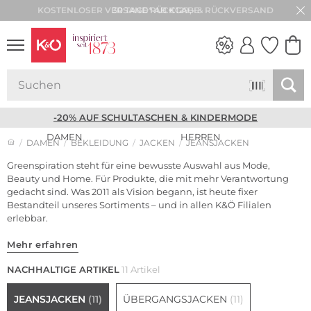
30 TAGE RÜCKGABE
NEW IN
WEDDING
VIBES
-20% AUF SCHULTASCHEN & KINDERMODE
DAMEN
HERREN
DAMEN
BEKLEIDUNG
JACKEN
JEANSJACKEN
Greenspiration steht für eine bewusste Auswahl aus Mode,
Beauty und Home. Für Produkte, die mit mehr Verantwortung
gedacht sind. Was 2011 als Vision begann, ist heute fixer
Bestandteil unseres Sortiments – und in allen K&Ö Filialen
erlebbar.
Mehr erfahren
NACHHALTIGE ARTIKEL
11 Artikel
JEANSJACKEN
(11)
ÜBERGANGSJACKEN
(11)