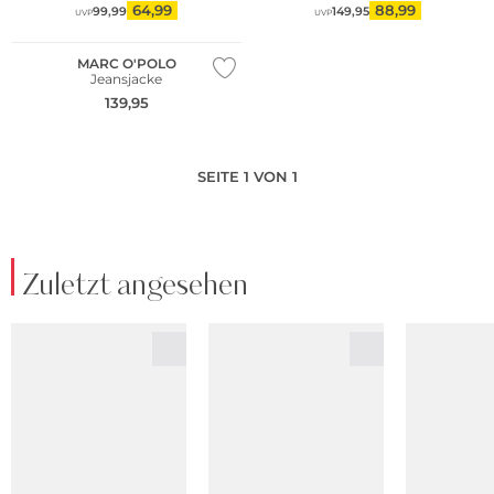
64,99
88,99
99,99
149,95
UVP
UVP
Nachhaltig
MARC O'POLO
Jeansjacke
139,95
SEITE 1 VON 1
Zuletzt angesehen