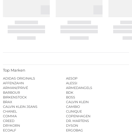
Top Marken
ADIDAS ORIGINALS
AESOP
AFFENZAHN
ALESSI
ARMANI/PRIVÉ
ARMEDANGELS
BARBOUR
BDK
BIRKENSTOCK
BOSS
BRAX
CALVIN KLEIN
CALVIN KLEIN JEANS
CAMBIO
CHANEL
CLINIQUE
COMMA
COPENHAGEN
CREED
DR. MARTENS
DRYKORN
DYSON
ECOALF
ERGOBAG