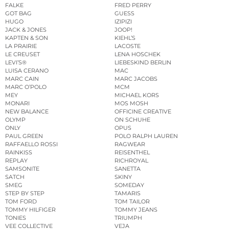
FALKE
FRED PERRY
GOT BAG
GUESS
HUGO
IZIPIZI
JACK & JONES
JOOP!
KAPTEN & SON
KIEHL’S
LA PRAIRIE
LACOSTE
LE CREUSET
LENA HOSCHEK
LEVI’S®
LIEBESKIND BERLIN
LUISA CERANO
MAC
MARC CAIN
MARC JACOBS
MARC O’POLO
MCM
MEY
MICHAEL KORS
MONARI
MOS MOSH
NEW BALANCE
OFFICINE CREATIVE
OLYMP
ON SCHUHE
ONLY
OPUS
PAUL GREEN
POLO RALPH LAUREN
RAFFAELLO ROSSI
RAGWEAR
RAINKISS
REISENTHEL
REPLAY
RICHROYAL
SAMSONITE
SANETTA
SATCH
SKINY
SMEG
SOMEDAY
STEP BY STEP
TAMARIS
TOM FORD
TOM TAILOR
TOMMY HILFIGER
TOMMY JEANS
TONIES
TRIUMPH
VEE COLLECTIVE
VEJA