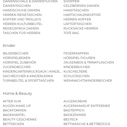
DAMENSCHALS & DAMENTÜCHER
SHOPPER
DAMENTASCHEN
GELDBÖRSEN DAMEN
HANDSCHUHE DAMEN
HANDTASCHEN
HERREN REISETASCHEN
HARTSCHALENKOFFER
KOFFER UND TROLLEYS
HERREN KOFFER
HERREN KULTURBEUTEL
LAPTOPTASCHEN
REISEGEPÄCK DAMEN
RUCKSÄCKE HERREN
TASCHEN FÜR HERREN
TOTE BAG
Kinder
BILDERBÜCHER
FEDERMAPPEN
HÖRSPIELBOXEN
HÖRSPIEL FIGUREN
HÖRSPIEL ZUBEHÖR
JAUSENBOX & TRINKFLASCHEN
JUGENDBÜCHER
KINDERBÜCHER
KINDERGARTENRUCKSACK | KINDERGARTENBEUTEL
KUSCHELTIERE
SACHBÜCHER & KINDERLEXIKA
SCHULTASCHEN
TURNBEUTEL & SPORTTASCHEN
WEIHNACHTSKINDERBÜCHER
Home & Beauty
AFTER SUN
AUGENCREME
AUGEN MAKE UP
AUGENMAKEUP ENTFERNER
BACKFORMEN
BADTEPPICH
BADEMÄNTEL
BADEZIMMER
BEAUTY GESCHENKE
BESTECK
BETTDECKEN
BETTWÄSCHE & BETTBEZÜGE