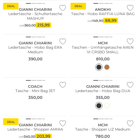
DEAL
DEAL
GIANNI CHIARINI
ANOKHI
Ledertasche - Schultertasche
Tasche - Hobo RAFFIA LUNA BAG
MASHUP
88,99
149,90
UVP
215,99
360,00
UVP
NEU
GIANNI CHIARINI
MCM
Ledertasche - Hobo Bag ERA
Taschen - Umhängetasche AREN
Medium
VI CRSBD SMALL
390,00
810,00
COACH
GIANNI CHIARINI
Tasche - Mini Bag JET
Ledertasche - Hobo Bag DUA
350,00
355,00
DEAL
GIANNI CHIARINI
MCM
Ledertasche - Shopper AMIRA
Tasche - Shopper LIZ Medium
203,99
780,00
340,00
UVP