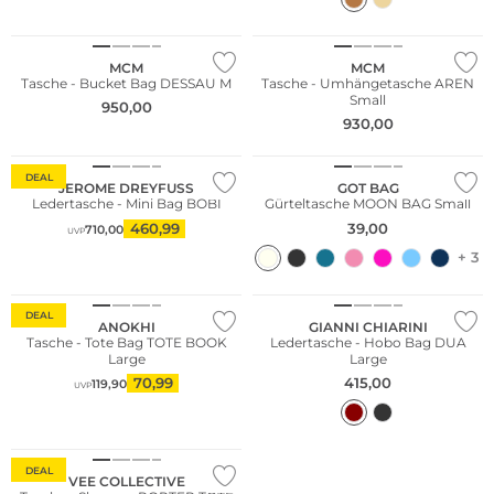
MCM
MCM
Tasche - Bucket Bag DESSAU M
Tasche - Umhängetasche AREN
Small
950,00
930,00
Nachhaltig
DEAL
JEROME DREYFUSS
GOT BAG
Ledertasche - Mini Bag BOBI
Gürteltasche MOON BAG Small
460,99
39,00
710,00
UVP
+ 3
DEAL
ANOKHI
GIANNI CHIARINI
Tasche - Tote Bag TOTE BOOK
Ledertasche - Hobo Bag DUA
Large
Large
70,99
415,00
119,90
UVP
Nachhaltig
DEAL
VEE COLLECTIVE