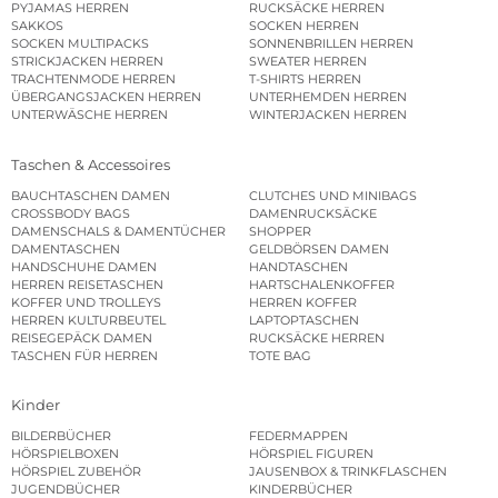
PYJAMAS HERREN
RUCKSÄCKE HERREN
SAKKOS
SOCKEN HERREN
SOCKEN MULTIPACKS
SONNENBRILLEN HERREN
STRICKJACKEN HERREN
SWEATER HERREN
TRACHTENMODE HERREN
T-SHIRTS HERREN
ÜBERGANGSJACKEN HERREN
UNTERHEMDEN HERREN
UNTERWÄSCHE HERREN
WINTERJACKEN HERREN
Taschen & Accessoires
BAUCHTASCHEN DAMEN
CLUTCHES UND MINIBAGS
CROSSBODY BAGS
DAMENRUCKSÄCKE
DAMENSCHALS & DAMENTÜCHER
SHOPPER
DAMENTASCHEN
GELDBÖRSEN DAMEN
HANDSCHUHE DAMEN
HANDTASCHEN
HERREN REISETASCHEN
HARTSCHALENKOFFER
KOFFER UND TROLLEYS
HERREN KOFFER
HERREN KULTURBEUTEL
LAPTOPTASCHEN
REISEGEPÄCK DAMEN
RUCKSÄCKE HERREN
TASCHEN FÜR HERREN
TOTE BAG
Kinder
BILDERBÜCHER
FEDERMAPPEN
HÖRSPIELBOXEN
HÖRSPIEL FIGUREN
HÖRSPIEL ZUBEHÖR
JAUSENBOX & TRINKFLASCHEN
JUGENDBÜCHER
KINDERBÜCHER