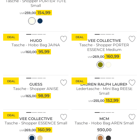
Tasche - Shopper PORTER TOTE
Small
154,99
259,00
UVP
Nachhaltig
DEAL
DEAL
HUGO
VEE COLLECTIVE
Tasche - Hobo Bag JAINA
Tasche - Shopper PORTER
ESSENCE Medium
95,99
160,00
UVP
160,99
269,00
UVP
DEAL
DEAL
GUESS
LAUREN RALPH LAUREN
Tasche - Shopper ANISE
Ledertasche - Mini Bag REESE
Small
98,99
165,00
UVP
152,99
255,00
UVP
Nachhaltig
DEAL
VEE COLLECTIVE
MCM
Tasche - Shopper ESSENCE Small
Tasche - Hobo Bag AREN Small
160,99
930,00
269,00
UVP