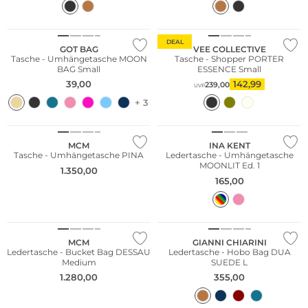
Nachhaltig
Nachhaltig
DEAL
GOT BAG
VEE COLLECTIVE
Tasche - Umhängetasche MOON
Tasche - Shopper PORTER
BAG Small
ESSENCE Small
39,00
142,99
239,00
UVP
+ 3
NEU
WE ♡ AUSTRIA
MCM
INA KENT
Tasche - Umhängetasche PINA
Ledertasche - Umhängetasche
MOONLIT Ed. 1
1.350,00
165,00
MCM
GIANNI CHIARINI
Ledertasche - Bucket Bag DESSAU
Ledertasche - Hobo Bag DUA
Medium
SUEDE L
1.280,00
355,00
Bestseller