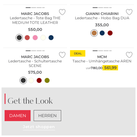
MARC JACOBS
GIANNI CHIARINI
Ledertasche - Tote Bag THE
Ledertasche - Hobo Bag DUA
MEDIUM TOTE LEATHER
355,00
550,00
DEAL
MARC JACOBS
MCM
Ledertasche - Schultertasche
Tasche - Umhängetasche AREN
SCENE
561,99
780,00
UVP
575,00
Get the Look
DAMEN
HERREN
Jetzt shoppen