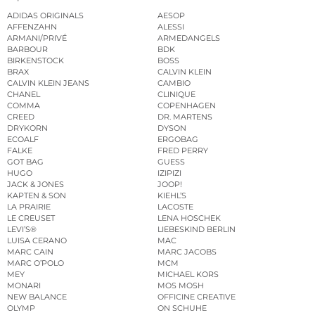
ADIDAS ORIGINALS
AESOP
AFFENZAHN
ALESSI
ARMANI/PRIVÉ
ARMEDANGELS
BARBOUR
BDK
BIRKENSTOCK
BOSS
BRAX
CALVIN KLEIN
CALVIN KLEIN JEANS
CAMBIO
CHANEL
CLINIQUE
COMMA
COPENHAGEN
CREED
DR. MARTENS
DRYKORN
DYSON
ECOALF
ERGOBAG
FALKE
FRED PERRY
GOT BAG
GUESS
HUGO
IZIPIZI
JACK & JONES
JOOP!
KAPTEN & SON
KIEHL’S
LA PRAIRIE
LACOSTE
LE CREUSET
LENA HOSCHEK
LEVI’S®
LIEBESKIND BERLIN
LUISA CERANO
MAC
MARC CAIN
MARC JACOBS
MARC O’POLO
MCM
MEY
MICHAEL KORS
MONARI
MOS MOSH
NEW BALANCE
OFFICINE CREATIVE
OLYMP
ON SCHUHE