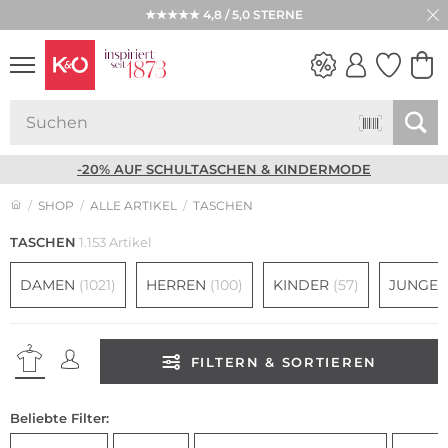
★★★★★ 4,8 / 5,0 STERNE
NEW IN
WEDDING
VIBES
-20% AUF SCHULTASCHEN & KINDERMODE
SHOP
ALLE ARTIKEL
TASCHEN
TASCHEN
1.153 Artikel
DAMEN
(1021)
HERREN
(100)
KINDER
(57)
JUNGE
FILTERN & SORTIEREN
Beliebte Filter: