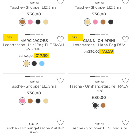
MCM
MCM
Tasche - Shopper LIZ Small
Tasche - Shopper LIZ Small
730,00
750,00
Fashion Tipp
DEAL
DEAL
MARC JACOBS
GIANNI CHIARINI
Ledertasche - Mini Bag THE SMALL
Ledertasche - Hobo Bag DUA
SATCHEL
173,99
290,00
UVP
317,99
425,00
UVP
MCM
MCM
Tasche - Shopper LIZ Small
Tasche - Umhängetasche TRACY
Mini
750,00
680,00
NEU
OPUS
MCM
Tasche - Umhängetasche ARUBY
Tasche - Shopper TONI Medium
BAG