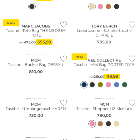
DEAL
MARC JACOBS
TORY BURCH
Tasche - Tote Bag THE MEDIUM
Ledertasche - Schultertasche
TOTE
CHARLIE
355,99
795,00
475,00
UVP
NEU
Nachhaltig
DEAL
MCM
VEE COLLECTIVE
Tasche - Bucket Bag DESSAU
Tasche - Mini Bag PORTER TOTE
Mini
810,00
118,99
219,00
UVP
MCM
MCM
Tasche - Umhängetasche AREN
Tasche - Shopper LIZ Medium
730,00
780,00