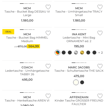
MCM
MCM
Tasche - Bucket Bag DESSAU VI
Tasche - Umhängetasche TRACY
Large
Small
Fashion Tipp
1.180,00
1.180,00
WE ♡ AUSTRIA
DEAL
MCM
INA KENT
Tasche - Bucket Bag HIMMEL
Ledertasche - Mini Bag
Medium
ORNAMENT ed. 2
564,99
195,00
870,00
UVP
+ 2
COACH
MARC JACOBS
Ledertasche - Umhängetasche
Tasche - Schultertasche THE SACK
TABBY 26
475,00
495,00
Nachhaltig
MCM
AFFENZAHN
Tasche - Henkeltasche AREN VI
Kinder Tasche GROSSER FREUND
FAULTIER
1.080,00