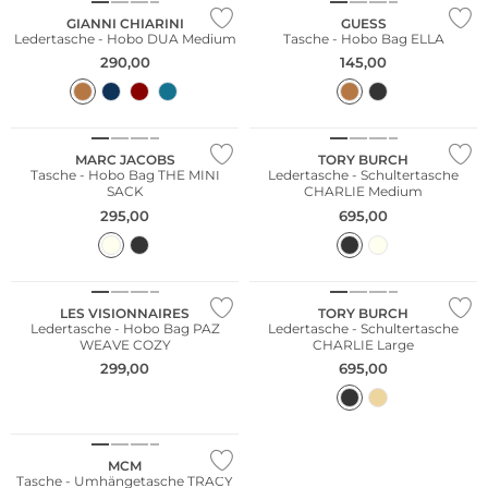
GIANNI CHIARINI
GUESS
Ledertasche - Hobo DUA Medium
Tasche - Hobo Bag ELLA
290,00
145,00
MARC JACOBS
TORY BURCH
Tasche - Hobo Bag THE MINI
Ledertasche - Schultertasche
SACK
CHARLIE Medium
295,00
695,00
NEU
LES VISIONNAIRES
TORY BURCH
Ledertasche - Hobo Bag PAZ
Ledertasche - Schultertasche
WEAVE COZY
CHARLIE Large
299,00
695,00
NEU
MCM
Tasche - Umhängetasche TRACY