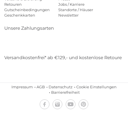
Retouren
Jobs / Karriere
Gutscheinbedingungen
Standorte / Häuser
Geschenkkarten
Newsletter
Unsere Zahlungsarten
Klarna
Mastercard
Visa
Diners
Applepay
Amazon
Payp
Versandkostenfrei* ab €129,- und kostenlose Retoure
DHL
Gebrüder Weiss
Impressum
AGB
Datenschutz
Cookie Einstellungen
Barrierefreiheit