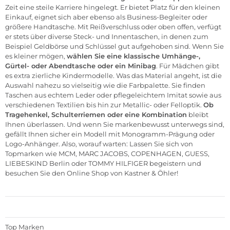
Zeit eine steile Karriere hingelegt. Er bietet Platz für den kleinen
Einkauf, eignet sich aber ebenso als Business-Begleiter oder
größere Handtasche. Mit Reißverschluss oder oben offen, verfügt
er stets über diverse Steck- und Innentaschen, in denen zum
Beispiel Geldbörse und Schlüssel gut aufgehoben sind. Wenn Sie
es kleiner mögen,
wählen Sie eine klassische Umhänge-,
Gürtel- oder Abendtasche oder ein Minibag
. Für Mädchen gibt
es extra zierliche Kindermodelle. Was das Material angeht, ist die
Auswahl nahezu so vielseitig wie die Farbpalette. Sie finden
Taschen aus echtem Leder oder pflegeleichtem Imitat sowie aus
verschiedenen Textilien bis hin zur Metallic- oder Felloptik.
Ob
Tragehenkel, Schulterriemen oder eine Kombination
bleibt
Ihnen überlassen. Und wenn Sie markenbewusst unterwegs sind,
gefällt Ihnen sicher ein Modell mit Monogramm-Prägung oder
Logo-Anhänger. Also, worauf warten: Lassen Sie sich von
Topmarken wie
MCM
,
MARC JACOBS
,
COPENHAGEN
,
GUESS
,
LIEBESKIND Berlin
oder
TOMMY HILFIGER
begeistern und
besuchen Sie den
Online Shop von Kastner & Öhler!
Top Marken