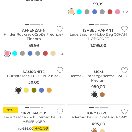
59,99
+ 2
Nachhaltig
NEU
AFFENZAHN
ISABEL MARANT
Kinder Rucksack Große Freunde -
Ledertasche - Hobo Bag OSKAN
Einhorn
HOBOSOFT
59,99
1.095,00
+ 2
Nachhaltig
SAMSONITE
MCM
Gürteltasche ECODIVER black
Tasche - Umhängetasche TRACY
Medium
50,00
980,00
Fashion Tipp
NEU
DEAL
MARC JACOBS
TORY BURCH
Ledertasche - Schultertasche THE
Ledertasche - Bucket Bag ROMY
MESSENGER
495,00
445,99
595,00
UVP