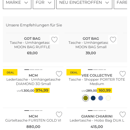
MARKE
FÜR
NEU EINGETROFFEN
FARB
Unsere Empfehlungen für Sie
Nachhaltig
Nachhaltig
Na
GOT BAG
GOT BAG
Tasche - Umhängetasche
Tasche - Umhängetasche
T
MOON BAG RUFFLE
MOON BAG Small
69,00
39,00
Bestseller
Nachhaltig
DEAL
DEAL
MCM
VEE COLLECTIVE
Ledertasche - Umhängetasche
Tasche - Shopper PORTER TOTE
DIAMOND 3D Small
Medium
974,99
160,99
1.300,00
289,00
UVP
UVP
NEU
MCM
GIANNI CHIARINI
Gürteltasche FURSTEN GOLD VI
Ledertasche - Hobo Bag DUA L
880,00
415,00