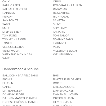
ONLY
OPUS
PAUL GREEN
POLO RALPH LAUREN
RAFFAELLO ROSSI
RAGWEAR
RAINKISS
REISENTHEL
REPLAY
RICHROYAL
SAMSONITE
SANETTA
SATCH
SKINY
SMEG
SOMEDAY
STEP BY STEP
TAMARIS
TOM FORD
TOM TAILOR
TOMMY HILFIGER
TOMMY JEANS
TONIES
TRIUMPH
VEE COLLECTIVE
VEJA
VERO MODA
VILLEROY & BOCH
WEEKEND MAX MARA
WELLENSTEYN
WMF
Damenmode & Schuhe
BALLOON / BARREL JEANS
BHS
BIKINIS
BLAZER FÜR DAMEN
BLUSEN
BOOTS
CAPES
CHELSEABOOTS
DAMENHOSEN
DAMENJACKEN
DAMENKLEIDER
DAMENPULLOVER
DAUNENMÄNTEL DAMEN
DIRNDLBLUSEN
GROSSE GRÖSSEN DAMEN
HEMDBLUSEN
JEANS DAMEN
KURZE RÖCKE