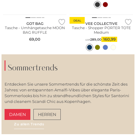
Nachhaltig
Nachhaltig
DEAL
GOT BAG
VEE COLLECTIVE
Tasche - Umhängetasche MOON
Tasche - Shopper PORTER TOTE
BAG RUFFLE
Medium
69,00
160,99
289,00
UVP
Sommertrends
Entdecken Sie unsere Sommertrends für die schönste Zeit des
Jahres: von entspannten Amalfi-Vibes über elegante Paris-
Sommerlooks bis hin zu strandfreundlichen Styles für Santorini
und cleanem Scandi Chic aus Kopenhagen.
DAMEN
HERREN
Zu allen Trends
AMALFI VIBES
SAN