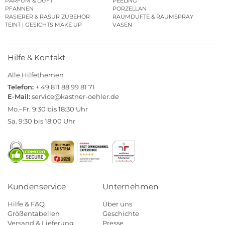
PARFUM & DUFT
PEELING
PFANNEN
PORZELLAN
RASIERER & RASUR ZUBEHÖR
RAUMDÜFTE & RAUMSPRAY
TEINT | GESICHTS MAKE UP
VASEN
Hilfe & Kontakt
Alle Hilfethemen
Telefon:
+ 49 811 88 99 81 71
E-Mail:
service@kastner-oehler.de
Mo.–Fr. 9:30 bis 18:30 Uhr
Sa. 9:30 bis 18:00 Uhr
Kundenservice
Unternehmen
Hilfe & FAQ
Über uns
Größentabellen
Geschichte
Versand & Lieferung
Presse