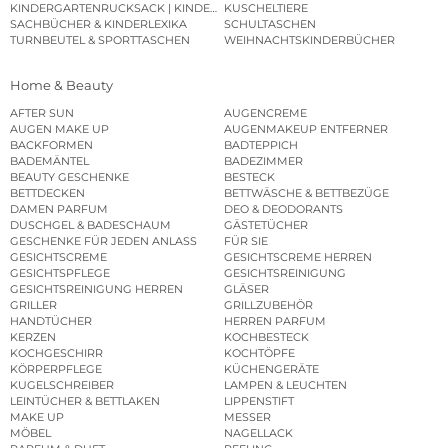
KINDERGARTENRUCKSACK | KINDERGARTENBEUTEL
KUSCHELTIERE
SACHBÜCHER & KINDERLEXIKA
SCHULTASCHEN
TURNBEUTEL & SPORTTASCHEN
WEIHNACHTSKINDERBÜCHER
Home & Beauty
AFTER SUN
AUGENCREME
AUGEN MAKE UP
AUGENMAKEUP ENTFERNER
BACKFORMEN
BADTEPPICH
BADEMÄNTEL
BADEZIMMER
BEAUTY GESCHENKE
BESTECK
BETTDECKEN
BETTWÄSCHE & BETTBEZÜGE
DAMEN PARFUM
DEO & DEODORANTS
DUSCHGEL & BADESCHAUM
GÄSTETÜCHER
GESCHENKE FÜR JEDEN ANLASS
FÜR SIE
GESICHTSCREME
GESICHTSCREME HERREN
GESICHTSPFLEGE
GESICHTSREINIGUNG
GESICHTSREINIGUNG HERREN
GLÄSER
GRILLER
GRILLZUBEHÖR
HANDTÜCHER
HERREN PARFUM
KERZEN
KOCHBESTECK
KOCHGESCHIRR
KOCHTÖPFE
KÖRPERPFLEGE
KÜCHENGERÄTE
KUGELSCHREIBER
LAMPEN & LEUCHTEN
LEINTÜCHER & BETTLAKEN
LIPPENSTIFT
MAKE UP
MESSER
MÖBEL
NAGELLACK