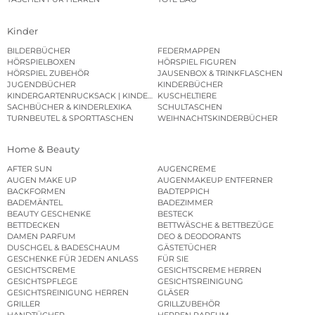
Kinder
BILDERBÜCHER
FEDERMAPPEN
HÖRSPIELBOXEN
HÖRSPIEL FIGUREN
HÖRSPIEL ZUBEHÖR
JAUSENBOX & TRINKFLASCHEN
JUGENDBÜCHER
KINDERBÜCHER
KINDERGARTENRUCKSACK | KINDERGARTENBEUTEL
KUSCHELTIERE
SACHBÜCHER & KINDERLEXIKA
SCHULTASCHEN
TURNBEUTEL & SPORTTASCHEN
WEIHNACHTSKINDERBÜCHER
Home & Beauty
AFTER SUN
AUGENCREME
AUGEN MAKE UP
AUGENMAKEUP ENTFERNER
BACKFORMEN
BADTEPPICH
BADEMÄNTEL
BADEZIMMER
BEAUTY GESCHENKE
BESTECK
BETTDECKEN
BETTWÄSCHE & BETTBEZÜGE
DAMEN PARFUM
DEO & DEODORANTS
DUSCHGEL & BADESCHAUM
GÄSTETÜCHER
GESCHENKE FÜR JEDEN ANLASS
FÜR SIE
GESICHTSCREME
GESICHTSCREME HERREN
GESICHTSPFLEGE
GESICHTSREINIGUNG
GESICHTSREINIGUNG HERREN
GLÄSER
GRILLER
GRILLZUBEHÖR