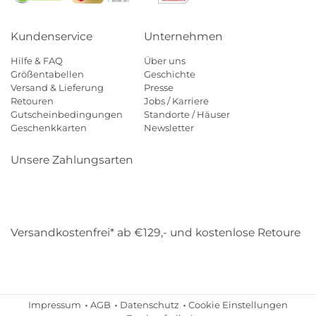
Kundenservice
Unternehmen
Hilfe & FAQ
Über uns
Größentabellen
Geschichte
Versand & Lieferung
Presse
Retouren
Jobs / Karriere
Gutscheinbedingungen
Standorte / Häuser
Geschenkkarten
Newsletter
Unsere Zahlungsarten
Klarna
Mastercard
Visa
Diners
Applepay
Amazon
Payp
Versandkostenfrei* ab €129,- und kostenlose Retoure
DHL
Gebrüder Weiss
Impressum
AGB
Datenschutz
Cookie Einstellungen