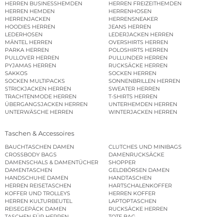
HERREN BUSINESSHEMDEN
HERREN FREIZEITHEMDEN
HERREN HEMDEN
HERRENHOSEN
HERRENJACKEN
HERRENSNEAKER
HOODIES HERREN
JEANS HERREN
LEDERHOSEN
LEDERJACKEN HERREN
MÄNTEL HERREN
OVERSHIRTS HERREN
PARKA HERREN
POLOSHIRTS HERREN
PULLOVER HERREN
PULLUNDER HERREN
PYJAMAS HERREN
RUCKSÄCKE HERREN
SAKKOS
SOCKEN HERREN
SOCKEN MULTIPACKS
SONNENBRILLEN HERREN
STRICKJACKEN HERREN
SWEATER HERREN
TRACHTENMODE HERREN
T-SHIRTS HERREN
ÜBERGANGSJACKEN HERREN
UNTERHEMDEN HERREN
UNTERWÄSCHE HERREN
WINTERJACKEN HERREN
Taschen & Accessoires
BAUCHTASCHEN DAMEN
CLUTCHES UND MINIBAGS
CROSSBODY BAGS
DAMENRUCKSÄCKE
DAMENSCHALS & DAMENTÜCHER
SHOPPER
DAMENTASCHEN
GELDBÖRSEN DAMEN
HANDSCHUHE DAMEN
HANDTASCHEN
HERREN REISETASCHEN
HARTSCHALENKOFFER
KOFFER UND TROLLEYS
HERREN KOFFER
HERREN KULTURBEUTEL
LAPTOPTASCHEN
REISEGEPÄCK DAMEN
RUCKSÄCKE HERREN
TASCHEN FÜR HERREN
TOTE BAG