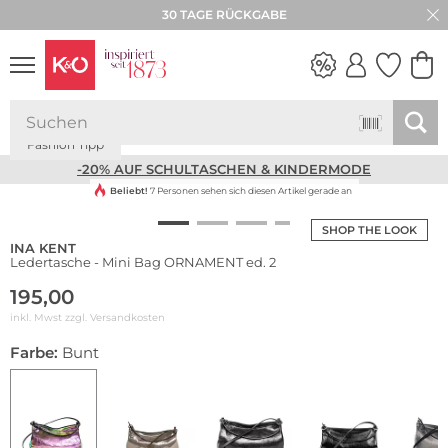
30 TAGE RÜCKGABE
WE ♡ AUSTRIA
Fashion Tipp
NEW IN
WEDDING
VIBES
-20% AUF SCHULTASCHEN & KINDERMODE
Beliebt!
7 Personen sehen sich diesen Artikel gerade an
SHOP THE LOOK
INA KENT
Ledertasche - Mini Bag ORNAMENT ed. 2
195,00
inkl. Mwst zzgl.
Versandkosten
Farbe:
Bunt