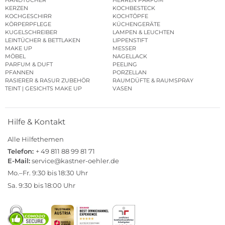
HANDTÜCHER
HERREN PARFUM
KERZEN
KOCHBESTECK
KOCHGESCHIRR
KOCHTÖPFE
KÖRPERPFLEGE
KÜCHENGERÄTE
KUGELSCHREIBER
LAMPEN & LEUCHTEN
LEINTÜCHER & BETTLAKEN
LIPPENSTIFT
MAKE UP
MESSER
MÖBEL
NAGELLACK
PARFUM & DUFT
PEELING
PFANNEN
PORZELLAN
RASIERER & RASUR ZUBEHÖR
RAUMDÜFTE & RAUMSPRAY
TEINT | GESICHTS MAKE UP
VASEN
Hilfe & Kontakt
Alle Hilfethemen
Telefon:
+ 49 811 88 99 81 71
E-Mail:
service@kastner-oehler.de
Mo.–Fr. 9:30 bis 18:30 Uhr
Sa. 9:30 bis 18:00 Uhr