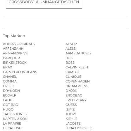
CROSSBODY- & UMHÄNGETASCHEN
Top Marken
ADIDAS ORIGINALS
AESOP
AFFENZAHN
ALESSI
ARMANI/PRIVÉ
ARMEDANGELS
BARBOUR
BDK
BIRKENSTOCK
BOSS
BRAX
CALVIN KLEIN
CALVIN KLEIN JEANS
CAMBIO
CHANEL
CLINIQUE
COMMA
COPENHAGEN
CREED
DR. MARTENS
DRYKORN
DYSON
ECOALF
ERGOBAG
FALKE
FRED PERRY
GOT BAG
GUESS
HUGO
IZIPIZI
JACK & JONES
JOOP!
KAPTEN & SON
KIEHL’S
LA PRAIRIE
LACOSTE
LE CREUSET
LENA HOSCHEK