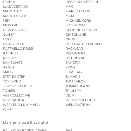
LEVI’S®
LIEBESKIND BERLIN
LUISA CERANO
MAC
MARC CAIN
MARC JACOBS
MARC O’POLO
MCM
MEY
MICHAEL KORS
MONARI
MOS MOSH
NEW BALANCE
OFFICINE CREATIVE
OLYMP
ON SCHUHE
ONLY
OPUS
PAUL GREEN
POLO RALPH LAUREN
RAFFAELLO ROSSI
RAGWEAR
RAINKISS
REISENTHEL
REPLAY
RICHROYAL
SAMSONITE
SANETTA
SATCH
SKINY
SMEG
SOMEDAY
STEP BY STEP
TAMARIS
TOM FORD
TOM TAILOR
TOMMY HILFIGER
TOMMY JEANS
TONIES
TRIUMPH
VEE COLLECTIVE
VEJA
VERO MODA
VILLEROY & BOCH
WEEKEND MAX MARA
WELLENSTEYN
WMF
Damenmode & Schuhe
BALLOON / BARREL JEANS
BHS