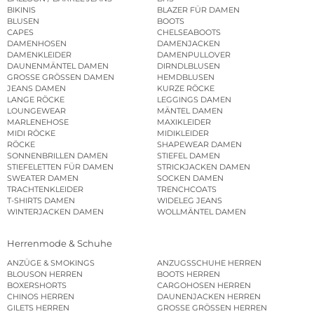
BIKINIS
BLAZER FÜR DAMEN
BLUSEN
BOOTS
CAPES
CHELSEABOOTS
DAMENHOSEN
DAMENJACKEN
DAMENKLEIDER
DAMENPULLOVER
DAUNENMÄNTEL DAMEN
DIRNDLBLUSEN
GROSSE GRÖSSEN DAMEN
HEMDBLUSEN
JEANS DAMEN
KURZE RÖCKE
LANGE RÖCKE
LEGGINGS DAMEN
LOUNGEWEAR
MÄNTEL DAMEN
MARLENEHOSE
MAXIKLEIDER
MIDI RÖCKE
MIDIKLEIDER
RÖCKE
SHAPEWEAR DAMEN
SONNENBRILLEN DAMEN
STIEFEL DAMEN
STIEFELETTEN FÜR DAMEN
STRICKJACKEN DAMEN
SWEATER DAMEN
SOCKEN DAMEN
TRACHTENKLEIDER
TRENCHCOATS
T-SHIRTS DAMEN
WIDELEG JEANS
WINTERJACKEN DAMEN
WOLLMÄNTEL DAMEN
Herrenmode & Schuhe
ANZÜGE & SMOKINGS
ANZUGSSCHUHE HERREN
BLOUSON HERREN
BOOTS HERREN
BOXERSHORTS
CARGOHOSEN HERREN
CHINOS HERREN
DAUNENJACKEN HERREN
GILETS HERREN
GROSSE GRÖSSEN HERREN