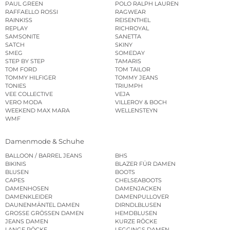
PAUL GREEN
POLO RALPH LAUREN
RAFFAELLO ROSSI
RAGWEAR
RAINKISS
REISENTHEL
REPLAY
RICHROYAL
SAMSONITE
SANETTA
SATCH
SKINY
SMEG
SOMEDAY
STEP BY STEP
TAMARIS
TOM FORD
TOM TAILOR
TOMMY HILFIGER
TOMMY JEANS
TONIES
TRIUMPH
VEE COLLECTIVE
VEJA
VERO MODA
VILLEROY & BOCH
WEEKEND MAX MARA
WELLENSTEYN
WMF
Damenmode & Schuhe
BALLOON / BARREL JEANS
BHS
BIKINIS
BLAZER FÜR DAMEN
BLUSEN
BOOTS
CAPES
CHELSEABOOTS
DAMENHOSEN
DAMENJACKEN
DAMENKLEIDER
DAMENPULLOVER
DAUNENMÄNTEL DAMEN
DIRNDLBLUSEN
GROSSE GRÖSSEN DAMEN
HEMDBLUSEN
JEANS DAMEN
KURZE RÖCKE
LANGE RÖCKE
LEGGINGS DAMEN