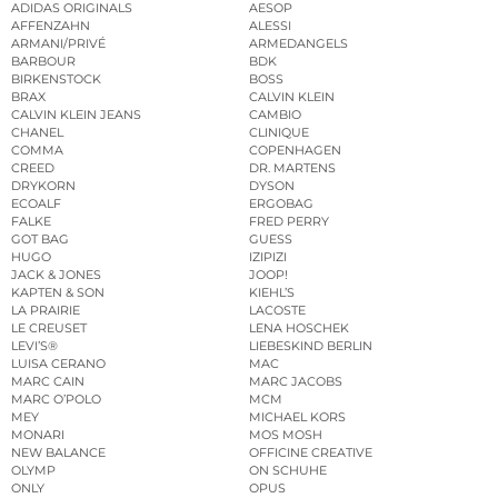
ADIDAS ORIGINALS
AESOP
AFFENZAHN
ALESSI
ARMANI/PRIVÉ
ARMEDANGELS
BARBOUR
BDK
BIRKENSTOCK
BOSS
BRAX
CALVIN KLEIN
CALVIN KLEIN JEANS
CAMBIO
CHANEL
CLINIQUE
COMMA
COPENHAGEN
CREED
DR. MARTENS
DRYKORN
DYSON
ECOALF
ERGOBAG
FALKE
FRED PERRY
GOT BAG
GUESS
HUGO
IZIPIZI
JACK & JONES
JOOP!
KAPTEN & SON
KIEHL’S
LA PRAIRIE
LACOSTE
LE CREUSET
LENA HOSCHEK
LEVI’S®
LIEBESKIND BERLIN
LUISA CERANO
MAC
MARC CAIN
MARC JACOBS
MARC O’POLO
MCM
MEY
MICHAEL KORS
MONARI
MOS MOSH
NEW BALANCE
OFFICINE CREATIVE
OLYMP
ON SCHUHE
ONLY
OPUS