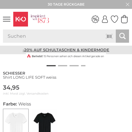
30 TAGE RÜCKGABE
NEW IN
WEDDING
VIBES
-20% AUF SCHULTASCHEN & KINDERMODE
Beliebt!
15 Personen sehen sich diesen Artikel gerade an
SCHIESSER
Shirt LONG LIFE SOFT weiss
34,95
inkl. Mwst zzgl.
Versandkosten
Farbe:
Weiss