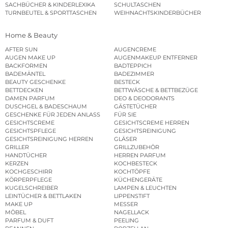
SACHBÜCHER & KINDERLEXIKA
SCHULTASCHEN
TURNBEUTEL & SPORTTASCHEN
WEIHNACHTSKINDERBÜCHER
Home & Beauty
AFTER SUN
AUGENCREME
AUGEN MAKE UP
AUGENMAKEUP ENTFERNER
BACKFORMEN
BADTEPPICH
BADEMÄNTEL
BADEZIMMER
BEAUTY GESCHENKE
BESTECK
BETTDECKEN
BETTWÄSCHE & BETTBEZÜGE
DAMEN PARFUM
DEO & DEODORANTS
DUSCHGEL & BADESCHAUM
GÄSTETÜCHER
GESCHENKE FÜR JEDEN ANLASS
FÜR SIE
GESICHTSCREME
GESICHTSCREME HERREN
GESICHTSPFLEGE
GESICHTSREINIGUNG
GESICHTSREINIGUNG HERREN
GLÄSER
GRILLER
GRILLZUBEHÖR
HANDTÜCHER
HERREN PARFUM
KERZEN
KOCHBESTECK
KOCHGESCHIRR
KOCHTÖPFE
KÖRPERPFLEGE
KÜCHENGERÄTE
KUGELSCHREIBER
LAMPEN & LEUCHTEN
LEINTÜCHER & BETTLAKEN
LIPPENSTIFT
MAKE UP
MESSER
MÖBEL
NAGELLACK
PARFUM & DUFT
PEELING