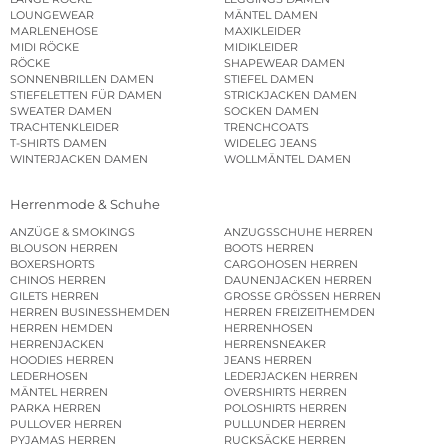
LOUNGEWEAR
MÄNTEL DAMEN
MARLENEHOSE
MAXIKLEIDER
MIDI RÖCKE
MIDIKLEIDER
RÖCKE
SHAPEWEAR DAMEN
SONNENBRILLEN DAMEN
STIEFEL DAMEN
STIEFELETTEN FÜR DAMEN
STRICKJACKEN DAMEN
SWEATER DAMEN
SOCKEN DAMEN
TRACHTENKLEIDER
TRENCHCOATS
T-SHIRTS DAMEN
WIDELEG JEANS
WINTERJACKEN DAMEN
WOLLMÄNTEL DAMEN
Herrenmode & Schuhe
ANZÜGE & SMOKINGS
ANZUGSSCHUHE HERREN
BLOUSON HERREN
BOOTS HERREN
BOXERSHORTS
CARGOHOSEN HERREN
CHINOS HERREN
DAUNENJACKEN HERREN
GILETS HERREN
GROSSE GRÖSSEN HERREN
HERREN BUSINESSHEMDEN
HERREN FREIZEITHEMDEN
HERREN HEMDEN
HERRENHOSEN
HERRENJACKEN
HERRENSNEAKER
HOODIES HERREN
JEANS HERREN
LEDERHOSEN
LEDERJACKEN HERREN
MÄNTEL HERREN
OVERSHIRTS HERREN
PARKA HERREN
POLOSHIRTS HERREN
PULLOVER HERREN
PULLUNDER HERREN
PYJAMAS HERREN
RUCKSÄCKE HERREN