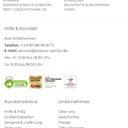
PFANNEN
PORZELLAN
RASIERER & RASUR ZUBEHÖR
RAUMDÜFTE & RAUMSPRAY
TEINT | GESICHTS MAKE UP
VASEN
Hilfe & Kontakt
Alle Hilfethemen
Telefon:
+ 49 811 88 99 81 71
E-Mail:
service@kastner-oehler.de
Mo.–Fr. 9:30 bis 18:30 Uhr
Sa. 9:30 bis 18:00 Uhr
Kundenservice
Unternehmen
Hilfe & FAQ
Über uns
Größentabellen
Geschichte
Versand & Lieferung
Presse
Retouren
Jobs / Karriere