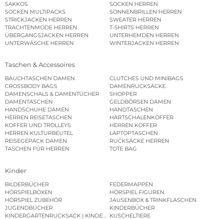
SAKKOS
SOCKEN HERREN
SOCKEN MULTIPACKS
SONNENBRILLEN HERREN
STRICKJACKEN HERREN
SWEATER HERREN
TRACHTENMODE HERREN
T-SHIRTS HERREN
ÜBERGANGSJACKEN HERREN
UNTERHEMDEN HERREN
UNTERWÄSCHE HERREN
WINTERJACKEN HERREN
Taschen & Accessoires
BAUCHTASCHEN DAMEN
CLUTCHES UND MINIBAGS
CROSSBODY BAGS
DAMENRUCKSÄCKE
DAMENSCHALS & DAMENTÜCHER
SHOPPER
DAMENTASCHEN
GELDBÖRSEN DAMEN
HANDSCHUHE DAMEN
HANDTASCHEN
HERREN REISETASCHEN
HARTSCHALENKOFFER
KOFFER UND TROLLEYS
HERREN KOFFER
HERREN KULTURBEUTEL
LAPTOPTASCHEN
REISEGEPÄCK DAMEN
RUCKSÄCKE HERREN
TASCHEN FÜR HERREN
TOTE BAG
Kinder
BILDERBÜCHER
FEDERMAPPEN
HÖRSPIELBOXEN
HÖRSPIEL FIGUREN
HÖRSPIEL ZUBEHÖR
JAUSENBOX & TRINKFLASCHEN
JUGENDBÜCHER
KINDERBÜCHER
KINDERGARTENRUCKSACK | KINDERGARTENBEUTEL
KUSCHELTIERE