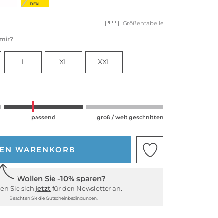
DEAL
Größentabelle
 mir?
L
XL
XXL
passend
groß / weit geschnitten
DEN WARENKORB
Wollen Sie -10% sparen?
en Sie sich
jetzt
für den Newsletter an.
Beachten Sie die Gutscheinbedingungen.