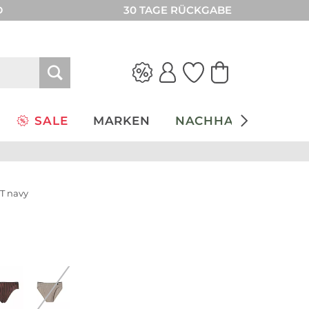
D
30 TAGE RÜCKGABE
SALE
MARKEN
NACHHALTIGKEIT
T navy