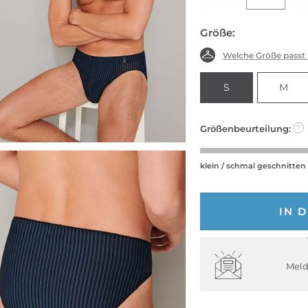
Größe:
Welche Größe passt
S
M
Größenbeurteilung:
?
klein / schmal geschnitten
IN 
Meld