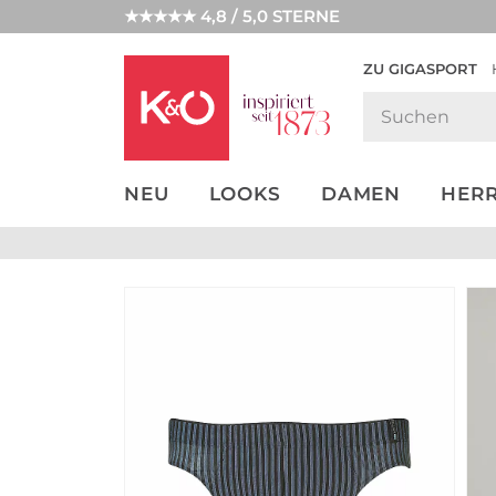
★★★★★ 4,8 / 5,0 STERNE
ZU GIGASPORT
GET THE
NEW IN
WEDDING
LOOK
VIBES
NEU
LOOKS
DAMEN
HER