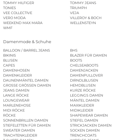
TOMMY HILFIGER
TOMMY JEANS
TONIES
TRIUMPH
VEE COLLECTIVE
VEJA
VERO MODA
VILLEROY & BOCH
WEEKEND MAX MARA
WELLENSTEYN
WMF
Damenmode & Schuhe
BALLOON / BARREL JEANS
BHS
BIKINIS
BLAZER FÜR DAMEN
BLUSEN
BOOTS
CAPES
CHELSEABOOTS
DAMENHOSEN
DAMENJACKEN
DAMENKLEIDER
DAMENPULLOVER
DAUNENMÄNTEL DAMEN
DIRNDLBLUSEN
GROSSE GRÖSSEN DAMEN
HEMDBLUSEN
JEANS DAMEN
KURZE RÖCKE
LANGE RÖCKE
LEGGINGS DAMEN
LOUNGEWEAR
MÄNTEL DAMEN
MARLENEHOSE
MAXIKLEIDER
MIDI RÖCKE
MIDIKLEIDER
RÖCKE
SHAPEWEAR DAMEN
SONNENBRILLEN DAMEN
STIEFEL DAMEN
STIEFELETTEN FÜR DAMEN
STRICKJACKEN DAMEN
SWEATER DAMEN
SOCKEN DAMEN
TRACHTENKLEIDER
TRENCHCOATS