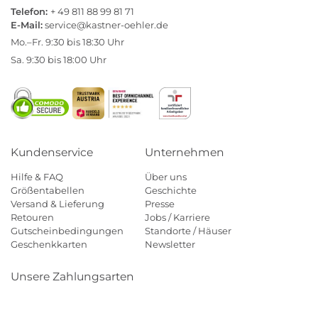
Telefon:
+ 49 811 88 99 81 71
E-Mail:
service@kastner-oehler.de
Mo.–Fr. 9:30 bis 18:30 Uhr
Sa. 9:30 bis 18:00 Uhr
Kundenservice
Unternehmen
Hilfe & FAQ
Über uns
Größentabellen
Geschichte
Versand & Lieferung
Presse
Retouren
Jobs / Karriere
Gutscheinbedingungen
Standorte / Häuser
Geschenkkarten
Newsletter
Unsere Zahlungsarten
Klarna
Mastercard
Visa
Diners
Applepay
Amazon
Payp