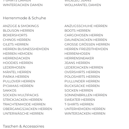
T-SHIRTS DAMEN
WIDELEG JEANS
WINTERJACKEN DAMEN
WOLLMÄNTEL DAMEN
Herrenmode & Schuhe
ANZÜGE & SMOKINGS
ANZUGSSCHUHE HERREN
BLOUSON HERREN
BOOTS HERREN
BOXERSHORTS
CARGOHOSEN HERREN
CHINOS HERREN
DAUNENJACKEN HERREN
GILETS HERREN
GROSSE GRÖSSEN HERREN
HERREN BUSINESSHEMDEN
HERREN FREIZEITHEMDEN
HERREN HEMDEN
HERRENHOSEN
HERRENJACKEN
HERRENSNEAKER
HOODIES HERREN
JEANS HERREN
LEDERHOSEN
LEDERJACKEN HERREN
MÄNTEL HERREN
OVERSHIRTS HERREN
PARKA HERREN
POLOSHIRTS HERREN
PULLOVER HERREN
PULLUNDER HERREN
PYJAMAS HERREN
RUCKSÄCKE HERREN
SAKKOS
SOCKEN HERREN
SOCKEN MULTIPACKS
SONNENBRILLEN HERREN
STRICKJACKEN HERREN
SWEATER HERREN
TRACHTENMODE HERREN
T-SHIRTS HERREN
ÜBERGANGSJACKEN HERREN
UNTERHEMDEN HERREN
UNTERWÄSCHE HERREN
WINTERJACKEN HERREN
Taschen & Accessoires