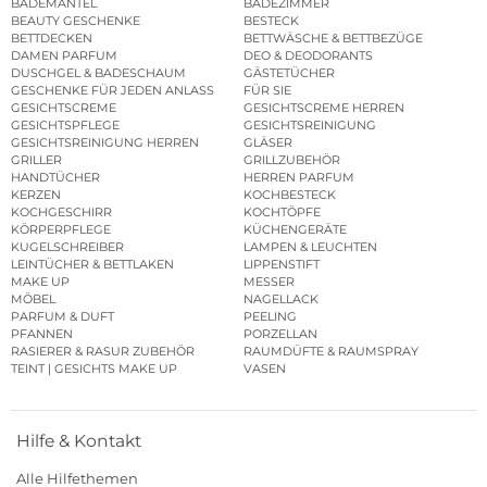
BADEMÄNTEL
BADEZIMMER
BEAUTY GESCHENKE
BESTECK
BETTDECKEN
BETTWÄSCHE & BETTBEZÜGE
DAMEN PARFUM
DEO & DEODORANTS
DUSCHGEL & BADESCHAUM
GÄSTETÜCHER
GESCHENKE FÜR JEDEN ANLASS
FÜR SIE
GESICHTSCREME
GESICHTSCREME HERREN
GESICHTSPFLEGE
GESICHTSREINIGUNG
GESICHTSREINIGUNG HERREN
GLÄSER
GRILLER
GRILLZUBEHÖR
HANDTÜCHER
HERREN PARFUM
KERZEN
KOCHBESTECK
KOCHGESCHIRR
KOCHTÖPFE
KÖRPERPFLEGE
KÜCHENGERÄTE
KUGELSCHREIBER
LAMPEN & LEUCHTEN
LEINTÜCHER & BETTLAKEN
LIPPENSTIFT
MAKE UP
MESSER
MÖBEL
NAGELLACK
PARFUM & DUFT
PEELING
PFANNEN
PORZELLAN
RASIERER & RASUR ZUBEHÖR
RAUMDÜFTE & RAUMSPRAY
TEINT | GESICHTS MAKE UP
VASEN
Hilfe & Kontakt
Alle Hilfethemen