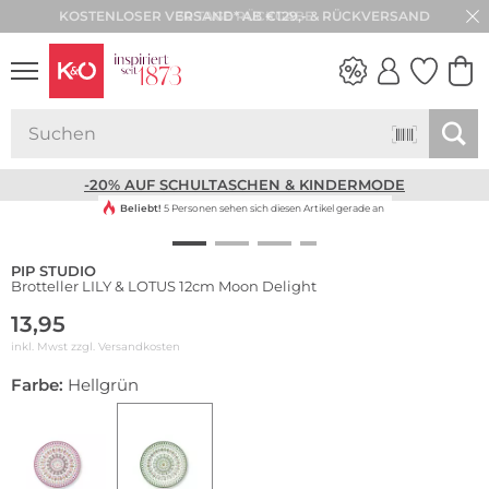
30 TAGE RÜCKGABE
NEW IN
WEDDING
VIBES
-20% AUF SCHULTASCHEN & KINDERMODE
Beliebt!
5 Personen sehen sich diesen Artikel gerade an
PIP STUDIO
Brotteller LILY & LOTUS 12cm Moon Delight
13,95
inkl. Mwst zzgl.
Versandkosten
Farbe:
Hellgrün