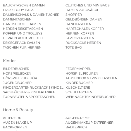
BAUCHTASCHEN DAMEN
CLUTCHES UND MINIBAGS
CROSSBODY BAGS
DAMENRUCKSÄCKE
DAMENSCHALS & DAMENTÜCHER
SHOPPER
DAMENTASCHEN
GELDBÖRSEN DAMEN
HANDSCHUHE DAMEN
HANDTASCHEN
HERREN REISETASCHEN
HARTSCHALENKOFFER
KOFFER UND TROLLEYS
HERREN KOFFER
HERREN KULTURBEUTEL
LAPTOPTASCHEN
REISEGEPÄCK DAMEN
RUCKSÄCKE HERREN
TASCHEN FÜR HERREN
TOTE BAG
Kinder
BILDERBÜCHER
FEDERMAPPEN
HÖRSPIELBOXEN
HÖRSPIEL FIGUREN
HÖRSPIEL ZUBEHÖR
JAUSENBOX & TRINKFLASCHEN
JUGENDBÜCHER
KINDERBÜCHER
KINDERGARTENRUCKSACK | KINDERGARTENBEUTEL
KUSCHELTIERE
SACHBÜCHER & KINDERLEXIKA
SCHULTASCHEN
TURNBEUTEL & SPORTTASCHEN
WEIHNACHTSKINDERBÜCHER
Home & Beauty
AFTER SUN
AUGENCREME
AUGEN MAKE UP
AUGENMAKEUP ENTFERNER
BACKFORMEN
BADTEPPICH