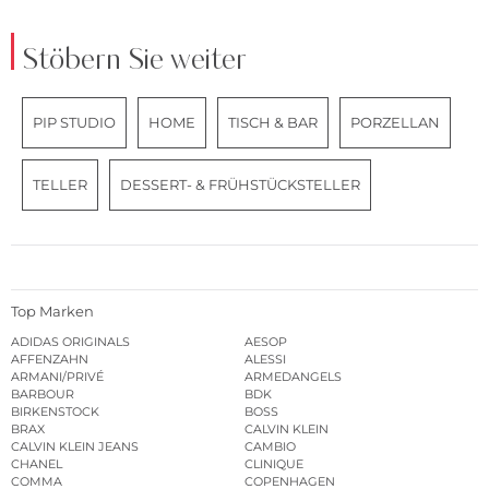
Stöbern Sie weiter
PIP STUDIO
HOME
TISCH & BAR
PORZELLAN
TELLER
DESSERT- & FRÜHSTÜCKSTELLER
Top Marken
ADIDAS ORIGINALS
AESOP
AFFENZAHN
ALESSI
ARMANI/PRIVÉ
ARMEDANGELS
BARBOUR
BDK
BIRKENSTOCK
BOSS
BRAX
CALVIN KLEIN
CALVIN KLEIN JEANS
CAMBIO
CHANEL
CLINIQUE
COMMA
COPENHAGEN