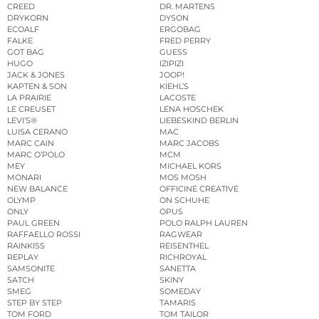
CREED
DR. MARTENS
DRYKORN
DYSON
ECOALF
ERGOBAG
FALKE
FRED PERRY
GOT BAG
GUESS
HUGO
IZIPIZI
JACK & JONES
JOOP!
KAPTEN & SON
KIEHL’S
LA PRAIRIE
LACOSTE
LE CREUSET
LENA HOSCHEK
LEVI’S®
LIEBESKIND BERLIN
LUISA CERANO
MAC
MARC CAIN
MARC JACOBS
MARC O’POLO
MCM
MEY
MICHAEL KORS
MONARI
MOS MOSH
NEW BALANCE
OFFICINE CREATIVE
OLYMP
ON SCHUHE
ONLY
OPUS
PAUL GREEN
POLO RALPH LAUREN
RAFFAELLO ROSSI
RAGWEAR
RAINKISS
REISENTHEL
REPLAY
RICHROYAL
SAMSONITE
SANETTA
SATCH
SKINY
SMEG
SOMEDAY
STEP BY STEP
TAMARIS
TOM FORD
TOM TAILOR