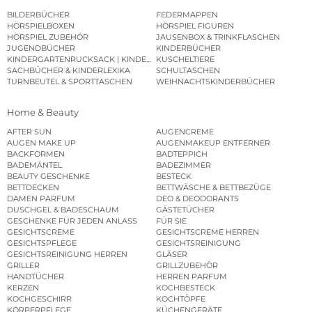
BILDERBÜCHER
FEDERMAPPEN
HÖRSPIELBOXEN
HÖRSPIEL FIGUREN
HÖRSPIEL ZUBEHÖR
JAUSENBOX & TRINKFLASCHEN
JUGENDBÜCHER
KINDERBÜCHER
KINDERGARTENRUCKSACK | KINDERGARTENBEUTEL
KUSCHELTIERE
SACHBÜCHER & KINDERLEXIKA
SCHULTASCHEN
TURNBEUTEL & SPORTTASCHEN
WEIHNACHTSKINDERBÜCHER
Home & Beauty
AFTER SUN
AUGENCREME
AUGEN MAKE UP
AUGENMAKEUP ENTFERNER
BACKFORMEN
BADTEPPICH
BADEMÄNTEL
BADEZIMMER
BEAUTY GESCHENKE
BESTECK
BETTDECKEN
BETTWÄSCHE & BETTBEZÜGE
DAMEN PARFUM
DEO & DEODORANTS
DUSCHGEL & BADESCHAUM
GÄSTETÜCHER
GESCHENKE FÜR JEDEN ANLASS
FÜR SIE
GESICHTSCREME
GESICHTSCREME HERREN
GESICHTSPFLEGE
GESICHTSREINIGUNG
GESICHTSREINIGUNG HERREN
GLÄSER
GRILLER
GRILLZUBEHÖR
HANDTÜCHER
HERREN PARFUM
KERZEN
KOCHBESTECK
KOCHGESCHIRR
KOCHTÖPFE
KÖRPERPFLEGE
KÜCHENGERÄTE