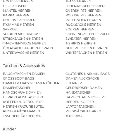
HOODIES HERREN
JEANS HERREN
LEDERHOSEN
LEDERJACKEN HERREN
MÄNTEL HERREN
OVERSHIRTS HERREN
PARKA HERREN
POLOSHIRTS HERREN
PULLOVER HERREN
PULLUNDER HERREN
PYJAMAS HERREN
RUCKSÄCKE HERREN
SAKKOS
SOCKEN HERREN
SOCKEN MULTIPACKS
SONNENBRILLEN HERREN
STRICKJACKEN HERREN
SWEATER HERREN
TRACHTENMODE HERREN
T-SHIRTS HERREN
ÜBERGANGSJACKEN HERREN
UNTERHEMDEN HERREN
UNTERWÄSCHE HERREN
WINTERJACKEN HERREN
Taschen & Accessoires
BAUCHTASCHEN DAMEN
CLUTCHES UND MINIBAGS
CROSSBODY BAGS
DAMENRUCKSÄCKE
DAMENSCHALS & DAMENTÜCHER
SHOPPER
DAMENTASCHEN
GELDBÖRSEN DAMEN
HANDSCHUHE DAMEN
HANDTASCHEN
HERREN REISETASCHEN
HARTSCHALENKOFFER
KOFFER UND TROLLEYS
HERREN KOFFER
HERREN KULTURBEUTEL
LAPTOPTASCHEN
REISEGEPÄCK DAMEN
RUCKSÄCKE HERREN
TASCHEN FÜR HERREN
TOTE BAG
Kinder