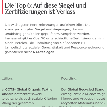
Die Top 6: Auf diese Siegel und
Zertifizierungen ist Verlass
Die wichtigsten Kennzeichnungen auf einen Blick. Die
aussagekräftigsten Siegel sind diejenigen, die von
unabhängigen Stellen geprüft bzw. vergeben werden.
Insgesamt gibt es über 70 unterschiedliche Zertifizierungen im
Mode-Bereich. Die Einhaltung von Maßnahmen zu
Umweltschutz, sozialer Gerechtigkeit und Ressourcenschonung
garantieren diese
6 Gütesiegel:
Textilien:
Recycling:
Der
GOTS– Global Organic Textile
Der
Global Recycled Standa
Standard
betrachtet sowohl
ermöglicht die Rückverfolgba
ökologische als auch soziale Kriterien
Menge und Art des eingesetz
entlang der gesamten
recycelten Materials über di