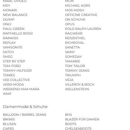
MARC O’POLO
MCM
MEY
MICHAEL KORS
MONARI
MOS MOSH
NEW BALANCE
OFFICINE CREATIVE
OLYMP
ON SCHUHE
ONLY
OPUS
PAUL GREEN
POLO RALPH LAUREN
RAFFAELLO ROSSI
RAGWEAR
RAINKISS
REISENTHEL
REPLAY
RICHROYAL
SAMSONITE
SANETTA
SATCH
SKINY
SMEG
SOMEDAY
STEP BY STEP
TAMARIS
TOM FORD
TOM TAILOR
TOMMY HILFIGER
TOMMY JEANS
TONIES
TRIUMPH
VEE COLLECTIVE
VEJA
VERO MODA
VILLEROY & BOCH
WEEKEND MAX MARA
WELLENSTEYN
WMF
Damenmode & Schuhe
BALLOON / BARREL JEANS
BHS
BIKINIS
BLAZER FÜR DAMEN
BLUSEN
BOOTS
CAPES
CHELSEABOOTS