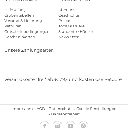
Hilfe & FAQ
Über uns
Größentabellen
Geschichte
Versand & Lieferung
Presse
Retouren
Jobs / Karriere
Gutscheinbedingungen
Standorte / Häuser
Geschenkkarten
Newsletter
Unsere Zahlungsarten
Klarna
Mastercard
Visa
Diners
Applepay
Amazon
Payp
Versandkostenfrei* ab €129,- und kostenlose Retoure
DHL
Gebrüder Weiss
Impressum
AGB
Datenschutz
Cookie Einstellungen
Barrierefreiheit