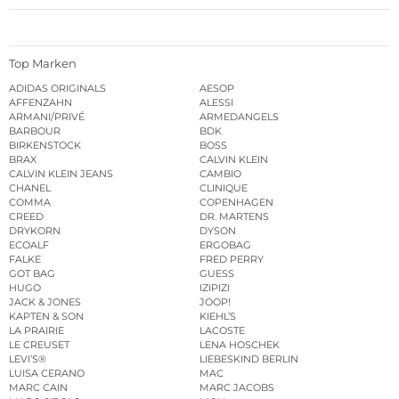
Top Marken
ADIDAS ORIGINALS
AESOP
AFFENZAHN
ALESSI
ARMANI/PRIVÉ
ARMEDANGELS
BARBOUR
BDK
BIRKENSTOCK
BOSS
BRAX
CALVIN KLEIN
CALVIN KLEIN JEANS
CAMBIO
CHANEL
CLINIQUE
COMMA
COPENHAGEN
CREED
DR. MARTENS
DRYKORN
DYSON
ECOALF
ERGOBAG
FALKE
FRED PERRY
GOT BAG
GUESS
HUGO
IZIPIZI
JACK & JONES
JOOP!
KAPTEN & SON
KIEHL’S
LA PRAIRIE
LACOSTE
LE CREUSET
LENA HOSCHEK
LEVI’S®
LIEBESKIND BERLIN
LUISA CERANO
MAC
MARC CAIN
MARC JACOBS