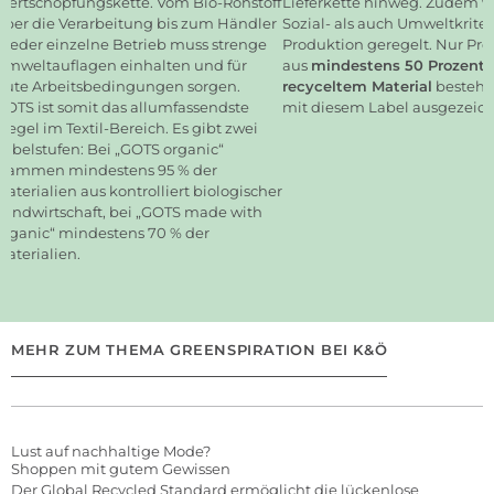
Wertschöpfungskette. Vom Bio-Rohstoff
Lieferkette hinweg. Zudem 
über die Verarbeitung bis zum Händler
Sozial- als auch Umweltkriter
– jeder einzelne Betrieb muss strenge
Produktion geregelt. Nur Pro
Umweltauflagen einhalten und für
aus
mindestens 50 Prozent
gute Arbeitsbedingungen sorgen.
recyceltem Material
bestehe
GOTS ist somit das allumfassendste
mit diesem Label ausgezeich
Siegel im Textil-Bereich. Es gibt zwei
Labelstufen: Bei „GOTS organic“
stammen mindestens 95 % der
Materialien aus kontrolliert biologischer
Landwirtschaft, bei „GOTS made with
organic“ mindestens 70 % der
Materialien.
MEHR ZUM THEMA GREENSPIRATION BEI K&Ö
Lust auf nachhaltige Mode?
Shoppen mit gutem Gewissen
Der Global Recycled Standard ermöglicht die lückenlose