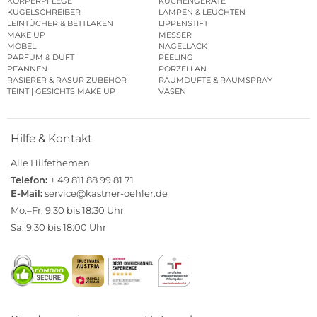
KÖRPERPFLEGE
KÜCHENGERÄTE
KUGELSCHREIBER
LAMPEN & LEUCHTEN
LEINTÜCHER & BETTLAKEN
LIPPENSTIFT
MAKE UP
MESSER
MÖBEL
NAGELLACK
PARFUM & DUFT
PEELING
PFANNEN
PORZELLAN
RASIERER & RASUR ZUBEHÖR
RAUMDÜFTE & RAUMSPRAY
TEINT | GESICHTS MAKE UP
VASEN
Hilfe & Kontakt
Alle Hilfethemen
Telefon:
+ 49 811 88 99 81 71
E-Mail:
service@kastner-oehler.de
Mo.–Fr. 9:30 bis 18:30 Uhr
Sa. 9:30 bis 18:00 Uhr