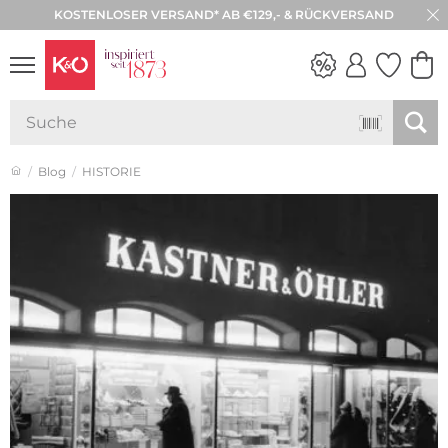
KOSTENLOSER VERSAND* AB €129,- & RÜCKVERSAND
NEW IN
WEDDING
VIBES
Blog
HISTORIE