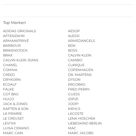
Top Marken
ADIDAS ORIGINALS
AESOP
AFFENZAHN
ALESSI
ARMANI/PRIVÉ
ARMEDANGELS
BARBOUR
BDK
BIRKENSTOCK
BOSS
BRAX
CALVIN KLEIN
CALVIN KLEIN JEANS
CAMBIO
CHANEL
CLINIQUE
COMMA
COPENHAGEN
CREED
DR. MARTENS
DRYKORN
DYSON
ECOALF
ERGOBAG
FALKE
FRED PERRY
GOT BAG
GUESS
HUGO
IZIPIZI
JACK & JONES
JOOP!
KAPTEN & SON
KIEHL’S
LA PRAIRIE
LACOSTE
LE CREUSET
LENA HOSCHEK
LEVI’S®
LIEBESKIND BERLIN
LUISA CERANO
MAC
MARC CAIN
MARC JACOBS