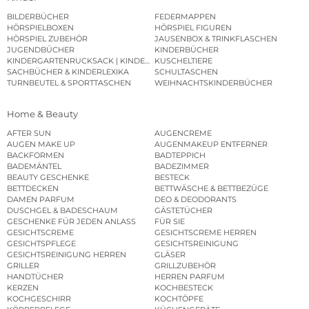
BILDERBÜCHER
FEDERMAPPEN
HÖRSPIELBOXEN
HÖRSPIEL FIGUREN
HÖRSPIEL ZUBEHÖR
JAUSENBOX & TRINKFLASCHEN
JUGENDBÜCHER
KINDERBÜCHER
KINDERGARTENRUCKSACK | KINDERGARTENBEUTEL
KUSCHELTIERE
SACHBÜCHER & KINDERLEXIKA
SCHULTASCHEN
TURNBEUTEL & SPORTTASCHEN
WEIHNACHTSKINDERBÜCHER
Home & Beauty
AFTER SUN
AUGENCREME
AUGEN MAKE UP
AUGENMAKEUP ENTFERNER
BACKFORMEN
BADTEPPICH
BADEMÄNTEL
BADEZIMMER
BEAUTY GESCHENKE
BESTECK
BETTDECKEN
BETTWÄSCHE & BETTBEZÜGE
DAMEN PARFUM
DEO & DEODORANTS
DUSCHGEL & BADESCHAUM
GÄSTETÜCHER
GESCHENKE FÜR JEDEN ANLASS
FÜR SIE
GESICHTSCREME
GESICHTSCREME HERREN
GESICHTSPFLEGE
GESICHTSREINIGUNG
GESICHTSREINIGUNG HERREN
GLÄSER
GRILLER
GRILLZUBEHÖR
HANDTÜCHER
HERREN PARFUM
KERZEN
KOCHBESTECK
KOCHGESCHIRR
KOCHTÖPFE