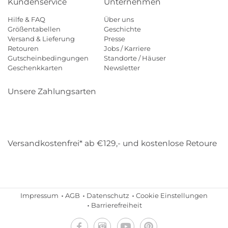
Kundenservice
Unternehmen
Hilfe & FAQ
Über uns
Größentabellen
Geschichte
Versand & Lieferung
Presse
Retouren
Jobs / Karriere
Gutscheinbedingungen
Standorte / Häuser
Geschenkkarten
Newsletter
Unsere Zahlungsarten
Klarna
Mastercard
Visa
Diners
Applepay
Amazon
Payp
Versandkostenfrei* ab €129,- und kostenlose Retoure
DHL
Gebrüder Weiss
Impressum
AGB
Datenschutz
Cookie Einstellungen
Barrierefreiheit