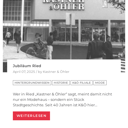
Jubiläum Ried
April 07, 2025 / by Kastner & Öhler
HINTERGRUNDWISSEN
HISTORIE
K&Ö FILIALE
MODE
Wer in Ried „Kastner & Öhler“ sagt, meint damit nicht
nur ein Modehaus – sondern ein Stück
Stadtgeschichte. Seit 40 Jahren ist K&Ö hier…
WEITERLESEN