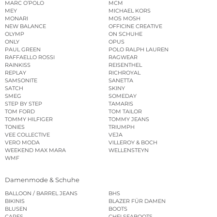
MARC O’POLO
MCM
MEY
MICHAEL KORS
MONARI
MOS MOSH
NEW BALANCE
OFFICINE CREATIVE
OLYMP
ON SCHUHE
ONLY
OPUS
PAUL GREEN
POLO RALPH LAUREN
RAFFAELLO ROSSI
RAGWEAR
RAINKISS
REISENTHEL
REPLAY
RICHROYAL
SAMSONITE
SANETTA
SATCH
SKINY
SMEG
SOMEDAY
STEP BY STEP
TAMARIS
TOM FORD
TOM TAILOR
TOMMY HILFIGER
TOMMY JEANS
TONIES
TRIUMPH
VEE COLLECTIVE
VEJA
VERO MODA
VILLEROY & BOCH
WEEKEND MAX MARA
WELLENSTEYN
WMF
Damenmode & Schuhe
BALLOON / BARREL JEANS
BHS
BIKINIS
BLAZER FÜR DAMEN
BLUSEN
BOOTS
CAPES
CHELSEABOOTS