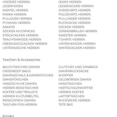
HOODIES HERREN
JEANS HERREN
LEDERHOSEN
LEDERJACKEN HERREN
MÄNTEL HERREN
OVERSHIRTS HERREN
PARKA HERREN
POLOSHIRTS HERREN
PULLOVER HERREN
PULLUNDER HERREN
PYJAMAS HERREN
RUCKSÄCKE HERREN
SAKKOS
SOCKEN HERREN
SOCKEN MULTIPACKS
SONNENBRILLEN HERREN
STRICKJACKEN HERREN
SWEATER HERREN
TRACHTENMODE HERREN
T-SHIRTS HERREN
ÜBERGANGSJACKEN HERREN
UNTERHEMDEN HERREN
UNTERWÄSCHE HERREN
WINTERJACKEN HERREN
Taschen & Accessoires
BAUCHTASCHEN DAMEN
CLUTCHES UND MINIBAGS
CROSSBODY BAGS
DAMENRUCKSÄCKE
DAMENSCHALS & DAMENTÜCHER
SHOPPER
DAMENTASCHEN
GELDBÖRSEN DAMEN
HANDSCHUHE DAMEN
HANDTASCHEN
HERREN REISETASCHEN
HARTSCHALENKOFFER
KOFFER UND TROLLEYS
HERREN KOFFER
HERREN KULTURBEUTEL
LAPTOPTASCHEN
REISEGEPÄCK DAMEN
RUCKSÄCKE HERREN
TASCHEN FÜR HERREN
TOTE BAG
Kinder