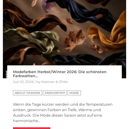
Modefarben Herbst/Winter 2026: Die schönsten
Farbwelten…
Juli 02, 2026 / by Kastner & Öhler
ABOUT FASHION
FASHIONTIPP
MODE
Wenn die Tage kürzer werden und die Temperaturen
sinken, gewinnen Farben an Tiefe, Wärme und
Ausdruck. Die Mode dieser Saison setzt auf eine
harmonische…