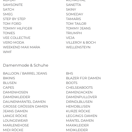
REPLAY
RICHROYAL
SAMSONITE
SANETTA
SATCH
SKINY
SMEG
SOMEDAY
STEP BY STEP
TAMARIS
TOM FORD
TOM TAILOR
TOMMY HILFIGER
TOMMY JEANS
TONIES
TRIUMPH
VEE COLLECTIVE
VEJA
VERO MODA
VILLEROY & BOCH
WEEKEND MAX MARA
WELLENSTEYN
WMF
Damenmode & Schuhe
BALLOON / BARREL JEANS
BHS
BIKINIS
BLAZER FÜR DAMEN
BLUSEN
BOOTS
CAPES
CHELSEABOOTS
DAMENHOSEN
DAMENJACKEN
DAMENKLEIDER
DAMENPULLOVER
DAUNENMÄNTEL DAMEN
DIRNDLBLUSEN
GROSSE GRÖSSEN DAMEN
HEMDBLUSEN
JEANS DAMEN
KURZE RÖCKE
LANGE RÖCKE
LEGGINGS DAMEN
LOUNGEWEAR
MÄNTEL DAMEN
MARLENEHOSE
MAXIKLEIDER
MIDI RÖCKE
MIDIKLEIDER