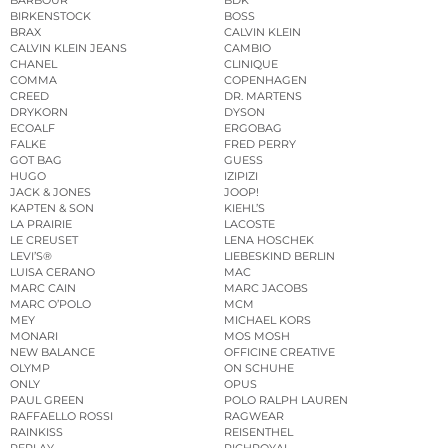
BARBOUR
BDK
BIRKENSTOCK
BOSS
BRAX
CALVIN KLEIN
CALVIN KLEIN JEANS
CAMBIO
CHANEL
CLINIQUE
COMMA
COPENHAGEN
CREED
DR. MARTENS
DRYKORN
DYSON
ECOALF
ERGOBAG
FALKE
FRED PERRY
GOT BAG
GUESS
HUGO
IZIPIZI
JACK & JONES
JOOP!
KAPTEN & SON
KIEHL’S
LA PRAIRIE
LACOSTE
LE CREUSET
LENA HOSCHEK
LEVI’S®
LIEBESKIND BERLIN
LUISA CERANO
MAC
MARC CAIN
MARC JACOBS
MARC O’POLO
MCM
MEY
MICHAEL KORS
MONARI
MOS MOSH
NEW BALANCE
OFFICINE CREATIVE
OLYMP
ON SCHUHE
ONLY
OPUS
PAUL GREEN
POLO RALPH LAUREN
RAFFAELLO ROSSI
RAGWEAR
RAINKISS
REISENTHEL