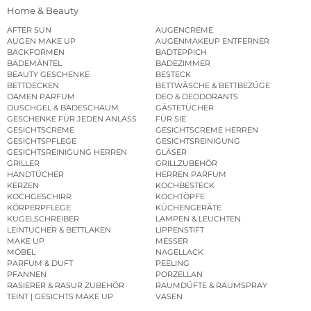
Home & Beauty
AFTER SUN
AUGENCREME
AUGEN MAKE UP
AUGENMAKEUP ENTFERNER
BACKFORMEN
BADTEPPICH
BADEMÄNTEL
BADEZIMMER
BEAUTY GESCHENKE
BESTECK
BETTDECKEN
BETTWÄSCHE & BETTBEZÜGE
DAMEN PARFUM
DEO & DEODORANTS
DUSCHGEL & BADESCHAUM
GÄSTETÜCHER
GESCHENKE FÜR JEDEN ANLASS
FÜR SIE
GESICHTSCREME
GESICHTSCREME HERREN
GESICHTSPFLEGE
GESICHTSREINIGUNG
GESICHTSREINIGUNG HERREN
GLÄSER
GRILLER
GRILLZUBEHÖR
HANDTÜCHER
HERREN PARFUM
KERZEN
KOCHBESTECK
KOCHGESCHIRR
KOCHTÖPFE
KÖRPERPFLEGE
KÜCHENGERÄTE
KUGELSCHREIBER
LAMPEN & LEUCHTEN
LEINTÜCHER & BETTLAKEN
LIPPENSTIFT
MAKE UP
MESSER
MÖBEL
NAGELLACK
PARFUM & DUFT
PEELING
PFANNEN
PORZELLAN
RASIERER & RASUR ZUBEHÖR
RAUMDÜFTE & RAUMSPRAY
TEINT | GESICHTS MAKE UP
VASEN