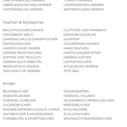
TRACHTENMODE HERREN
T-SHIRTS HERREN
ÜBERGANGSJACKEN HERREN
UNTERHEMDEN HERREN
UNTERWÄSCHE HERREN
WINTERJACKEN HERREN
Taschen & Accessoires
BAUCHTASCHEN DAMEN
CLUTCHES UND MINIBAGS
CROSSBODY BAGS
DAMENRUCKSÄCKE
DAMENSCHALS & DAMENTÜCHER
SHOPPER
DAMENTASCHEN
GELDBÖRSEN DAMEN
HANDSCHUHE DAMEN
HANDTASCHEN
HERREN REISETASCHEN
HARTSCHALENKOFFER
KOFFER UND TROLLEYS
HERREN KOFFER
HERREN KULTURBEUTEL
LAPTOPTASCHEN
REISEGEPÄCK DAMEN
RUCKSÄCKE HERREN
TASCHEN FÜR HERREN
TOTE BAG
Kinder
BILDERBÜCHER
FEDERMAPPEN
HÖRSPIELBOXEN
HÖRSPIEL FIGUREN
HÖRSPIEL ZUBEHÖR
JAUSENBOX & TRINKFLASCHEN
JUGENDBÜCHER
KINDERBÜCHER
KINDERGARTENRUCKSACK | KINDERGARTENBEUTEL
KUSCHELTIERE
SACHBÜCHER & KINDERLEXIKA
SCHULTASCHEN
TURNBEUTEL & SPORTTASCHEN
WEIHNACHTSKINDERBÜCHER