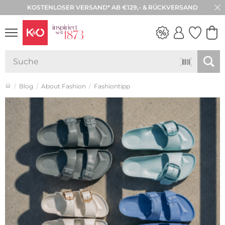
30 TAGE RÜCKGABE
NEW IN
WEDDING
VIBES
Blog
About Fashion
Fashiontipp