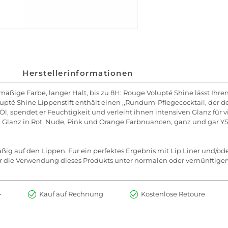
Herstellerinformationen
enmäßige Farbe, langer Halt, bis zu 8H: Rouge Volupté Shine lässt I
lupté Shine Lippenstift enthält einen ,,Rundum-Pflegecocktail, der
-Öl, spendet er Feuchtigkeit und verleiht ihnen intensiven Glanz fü
Glanz in Rot, Nude, Pink und Orange Farbnuancen, ganz und gar YS
ßig auf den Lippen. Für ein perfektes Ergebnis mit Lip Liner und/od
r die Verwendung dieses Produkts unter normalen oder vernünftige
-
Kauf auf Rechnung
Kostenlose Retoure