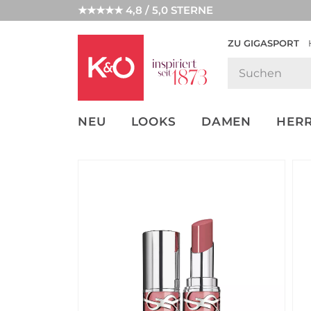
★★★★★ 4,8 / 5,0 STERNE
ZU GIGASPORT
GET THE
NEW IN
WEDDING
LOOK
VIBES
NEU
LOOKS
DAMEN
HER