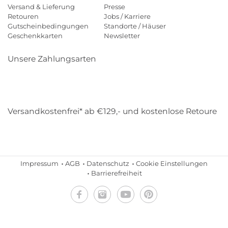
Versand & Lieferung
Presse
Retouren
Jobs / Karriere
Gutscheinbedingungen
Standorte / Häuser
Geschenkkarten
Newsletter
Unsere Zahlungsarten
Klarna
Mastercard
Visa
Diners
Applepay
Amazon
Payp
Versandkostenfrei* ab €129,- und kostenlose Retoure
DHL
Gebrüder Weiss
Impressum
AGB
Datenschutz
Cookie Einstellungen
Barrierefreiheit