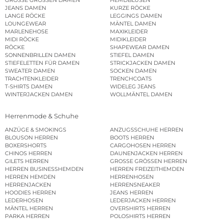
JEANS DAMEN
KURZE RÖCKE
LANGE RÖCKE
LEGGINGS DAMEN
LOUNGEWEAR
MÄNTEL DAMEN
MARLENEHOSE
MAXIKLEIDER
MIDI RÖCKE
MIDIKLEIDER
RÖCKE
SHAPEWEAR DAMEN
SONNENBRILLEN DAMEN
STIEFEL DAMEN
STIEFELETTEN FÜR DAMEN
STRICKJACKEN DAMEN
SWEATER DAMEN
SOCKEN DAMEN
TRACHTENKLEIDER
TRENCHCOATS
T-SHIRTS DAMEN
WIDELEG JEANS
WINTERJACKEN DAMEN
WOLLMÄNTEL DAMEN
Herrenmode & Schuhe
ANZÜGE & SMOKINGS
ANZUGSSCHUHE HERREN
BLOUSON HERREN
BOOTS HERREN
BOXERSHORTS
CARGOHOSEN HERREN
CHINOS HERREN
DAUNENJACKEN HERREN
GILETS HERREN
GROSSE GRÖSSEN HERREN
HERREN BUSINESSHEMDEN
HERREN FREIZEITHEMDEN
HERREN HEMDEN
HERRENHOSEN
HERRENJACKEN
HERRENSNEAKER
HOODIES HERREN
JEANS HERREN
LEDERHOSEN
LEDERJACKEN HERREN
MÄNTEL HERREN
OVERSHIRTS HERREN
PARKA HERREN
POLOSHIRTS HERREN