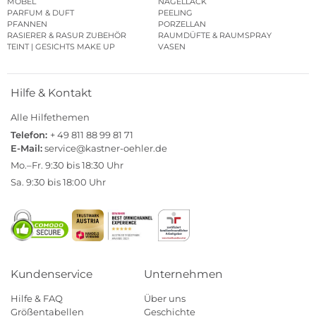
MÖBEL
NAGELLACK
PARFUM & DUFT
PEELING
PFANNEN
PORZELLAN
RASIERER & RASUR ZUBEHÖR
RAUMDÜFTE & RAUMSPRAY
TEINT | GESICHTS MAKE UP
VASEN
Hilfe & Kontakt
Alle Hilfethemen
Telefon:
+ 49 811 88 99 81 71
E-Mail:
service@kastner-oehler.de
Mo.–Fr. 9:30 bis 18:30 Uhr
Sa. 9:30 bis 18:00 Uhr
Kundenservice
Unternehmen
Hilfe & FAQ
Über uns
Größentabellen
Geschichte