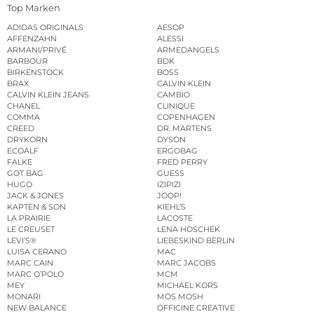
Top Marken
ADIDAS ORIGINALS
AESOP
AFFENZAHN
ALESSI
ARMANI/PRIVÉ
ARMEDANGELS
BARBOUR
BDK
BIRKENSTOCK
BOSS
BRAX
CALVIN KLEIN
CALVIN KLEIN JEANS
CAMBIO
CHANEL
CLINIQUE
COMMA
COPENHAGEN
CREED
DR. MARTENS
DRYKORN
DYSON
ECOALF
ERGOBAG
FALKE
FRED PERRY
GOT BAG
GUESS
HUGO
IZIPIZI
JACK & JONES
JOOP!
KAPTEN & SON
KIEHL’S
LA PRAIRIE
LACOSTE
LE CREUSET
LENA HOSCHEK
LEVI’S®
LIEBESKIND BERLIN
LUISA CERANO
MAC
MARC CAIN
MARC JACOBS
MARC O’POLO
MCM
MEY
MICHAEL KORS
MONARI
MOS MOSH
NEW BALANCE
OFFICINE CREATIVE