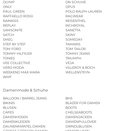
OLYMP
ON SCHUHE
ONLY
OPUS
PAUL GREEN
POLO RALPH LAUREN
RAFFAELLO ROSSI
RAGWEAR
RAINKISS
REISENTHEL
REPLAY
RICHROYAL
SAMSONITE
SANETTA
SATCH
SKINY
SMEG
SOMEDAY
STEP BY STEP
TAMARIS
TOM FORD
TOM TAILOR
TOMMY HILFIGER
TOMMY JEANS
TONIES
TRIUMPH
VEE COLLECTIVE
VEJA
VERO MODA
VILLEROY & BOCH
WEEKEND MAX MARA
WELLENSTEYN
WMF
Damenmode & Schuhe
BALLOON / BARREL JEANS
BHS
BIKINIS
BLAZER FÜR DAMEN
BLUSEN
BOOTS
CAPES
CHELSEABOOTS
DAMENHOSEN
DAMENJACKEN
DAMENKLEIDER
DAMENPULLOVER
DAUNENMÄNTEL DAMEN
DIRNDLBLUSEN
GROSSE GRÖSSEN DAMEN
HEMDBLUSEN