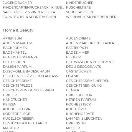
JUGENDBÜCHER
KINDERBÜCHER
KINDERGARTENRUCKSACK | KINDERGARTENBEUTEL
KUSCHELTIERE
SACHBÜCHER & KINDERLEXIKA
SCHULTASCHEN
TURNBEUTEL & SPORTTASCHEN
WEIHNACHTSKINDERBÜCHER
Home & Beauty
AFTER SUN
AUGENCREME
AUGEN MAKE UP
AUGENMAKEUP ENTFERNER
BACKFORMEN
BADTEPPICH
BADEMÄNTEL
BADEZIMMER
BEAUTY GESCHENKE
BESTECK
BETTDECKEN
BETTWÄSCHE & BETTBEZÜGE
DAMEN PARFUM
DEO & DEODORANTS
DUSCHGEL & BADESCHAUM
GÄSTETÜCHER
GESCHENKE FÜR JEDEN ANLASS
FÜR SIE
GESICHTSCREME
GESICHTSCREME HERREN
GESICHTSPFLEGE
GESICHTSREINIGUNG
GESICHTSREINIGUNG HERREN
GLÄSER
GRILLER
GRILLZUBEHÖR
HANDTÜCHER
HERREN PARFUM
KERZEN
KOCHBESTECK
KOCHGESCHIRR
KOCHTÖPFE
KÖRPERPFLEGE
KÜCHENGERÄTE
KUGELSCHREIBER
LAMPEN & LEUCHTEN
LEINTÜCHER & BETTLAKEN
LIPPENSTIFT
MAKE UP
MESSER