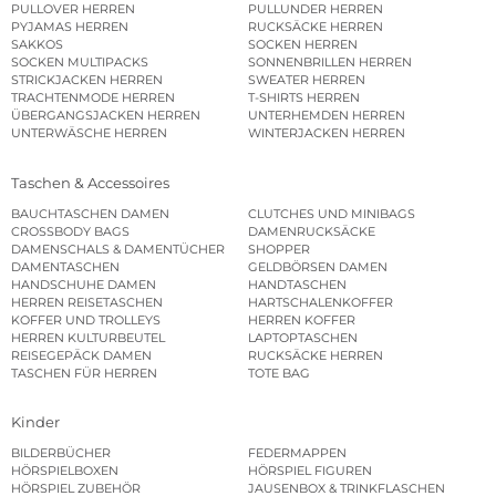
PULLOVER HERREN
PULLUNDER HERREN
PYJAMAS HERREN
RUCKSÄCKE HERREN
SAKKOS
SOCKEN HERREN
SOCKEN MULTIPACKS
SONNENBRILLEN HERREN
STRICKJACKEN HERREN
SWEATER HERREN
TRACHTENMODE HERREN
T-SHIRTS HERREN
ÜBERGANGSJACKEN HERREN
UNTERHEMDEN HERREN
UNTERWÄSCHE HERREN
WINTERJACKEN HERREN
Taschen & Accessoires
BAUCHTASCHEN DAMEN
CLUTCHES UND MINIBAGS
CROSSBODY BAGS
DAMENRUCKSÄCKE
DAMENSCHALS & DAMENTÜCHER
SHOPPER
DAMENTASCHEN
GELDBÖRSEN DAMEN
HANDSCHUHE DAMEN
HANDTASCHEN
HERREN REISETASCHEN
HARTSCHALENKOFFER
KOFFER UND TROLLEYS
HERREN KOFFER
HERREN KULTURBEUTEL
LAPTOPTASCHEN
REISEGEPÄCK DAMEN
RUCKSÄCKE HERREN
TASCHEN FÜR HERREN
TOTE BAG
Kinder
BILDERBÜCHER
FEDERMAPPEN
HÖRSPIELBOXEN
HÖRSPIEL FIGUREN
HÖRSPIEL ZUBEHÖR
JAUSENBOX & TRINKFLASCHEN