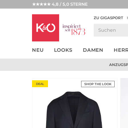
★★★★★ 4,8 / 5,0 STERNE
ZU GIGASPORT
GET THE
NEW IN
WEDDING
LOOK
VIBES
NEU
LOOKS
DAMEN
HER
ANZUGSPE
DEAL
SHOP THE LOOK