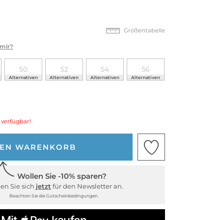
Größentabelle
 mir?
50
52
54
56
Alternativen
Alternativen
Alternativen
Alternativen
 verfügbar!
DEN WARENKORB
Wollen Sie -10% sparen?
en Sie sich
jetzt
für den Newsletter an.
Beachten Sie die Gutscheinbedingungen.