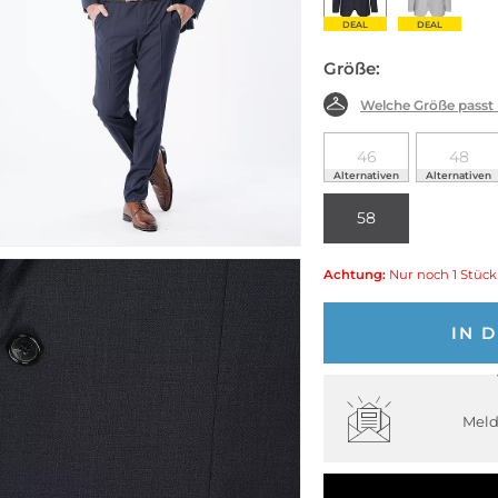
DEAL
DEAL
Größe:
Welche Größe passt
46
48
Alternativen
Alternativen
58
Achtung:
Nur noch 1 Stück
IN 
Meld