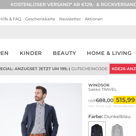
KOSTENLOSER VERSAND* AB €129,- & RÜCKVERSAN
Hilfe & FAQ
Geschenkkarte
Newsletter
Aktionen
REN
KINDER
BEAUTY
HOME & LIVING
CIAL: ANZUGSET JETZT UM 199,-
|
GUTSCHEINCODE:
KOE26-AN
WINDSOR
Sakko TRAVEL
515,99
688,00
UVP
inkl. Mwst zzgl.
Versandkosten
Farbe:
Dunkelblau