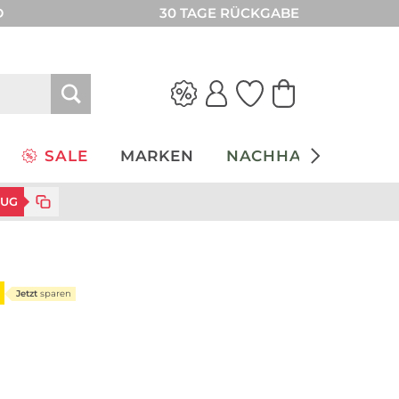
D
30 TAGE RÜCKGABE
SALE
MARKEN
NACHHALTIGKEIT
ZUG
Jetzt
sparen