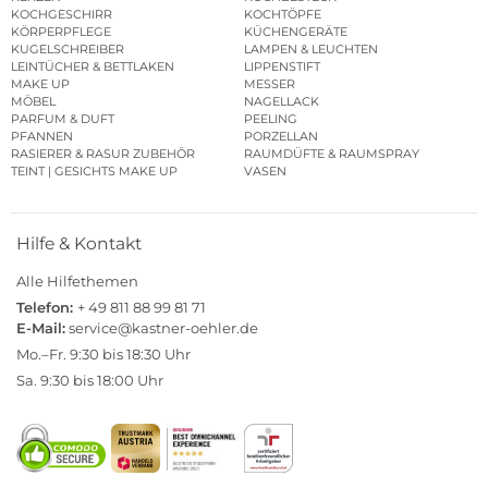
KOCHGESCHIRR
KOCHTÖPFE
KÖRPERPFLEGE
KÜCHENGERÄTE
KUGELSCHREIBER
LAMPEN & LEUCHTEN
LEINTÜCHER & BETTLAKEN
LIPPENSTIFT
MAKE UP
MESSER
MÖBEL
NAGELLACK
PARFUM & DUFT
PEELING
PFANNEN
PORZELLAN
RASIERER & RASUR ZUBEHÖR
RAUMDÜFTE & RAUMSPRAY
TEINT | GESICHTS MAKE UP
VASEN
Hilfe & Kontakt
Alle Hilfethemen
Telefon:
+ 49 811 88 99 81 71
E-Mail:
service@kastner-oehler.de
Mo.–Fr. 9:30 bis 18:30 Uhr
Sa. 9:30 bis 18:00 Uhr