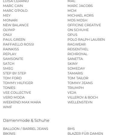
LUISA CERANO
MAC
MARC CAIN
MARC JACOBS
MARC O’POLO
MCM
MEY
MICHAEL KORS
MONARI
MOS MOSH
NEW BALANCE
OFFICINE CREATIVE
OLYMP
ON SCHUHE
ONLY
OPUS
PAUL GREEN
POLO RALPH LAUREN
RAFFAELLO ROSSI
RAGWEAR
RAINKISS
REISENTHEL
REPLAY
RICHROYAL
SAMSONITE
SANETTA
SATCH
SKINY
SMEG
SOMEDAY
STEP BY STEP
TAMARIS
TOM FORD
TOM TAILOR
TOMMY HILFIGER
TOMMY JEANS
TONIES
TRIUMPH
VEE COLLECTIVE
VEJA
VERO MODA
VILLEROY & BOCH
WEEKEND MAX MARA
WELLENSTEYN
WMF
Damenmode & Schuhe
BALLOON / BARREL JEANS
BHS
BIKINIS
BLAZER FÜR DAMEN