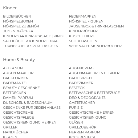
Kinder
BILDERBÜCHER
FEDERMAPPEN
HÖRSPIELBOXEN
HÖRSPIEL FIGUREN
HÖRSPIEL ZUBEHÖR
JAUSENBOX & TRINKFLASCHEN
JUGENDBÜCHER
KINDERBÜCHER
KINDERGARTENRUCKSACK | KINDERGARTENBEUTEL
KUSCHELTIERE
SACHBÜCHER & KINDERLEXIKA
SCHULTASCHEN
TURNBEUTEL & SPORTTASCHEN
WEIHNACHTSKINDERBÜCHER
Home & Beauty
AFTER SUN
AUGENCREME
AUGEN MAKE UP
AUGENMAKEUP ENTFERNER
BACKFORMEN
BADTEPPICH
BADEMÄNTEL
BADEZIMMER
BEAUTY GESCHENKE
BESTECK
BETTDECKEN
BETTWÄSCHE & BETTBEZÜGE
DAMEN PARFUM
DEO & DEODORANTS
DUSCHGEL & BADESCHAUM
GÄSTETÜCHER
GESCHENKE FÜR JEDEN ANLASS
FÜR SIE
GESICHTSCREME
GESICHTSCREME HERREN
GESICHTSPFLEGE
GESICHTSREINIGUNG
GESICHTSREINIGUNG HERREN
GLÄSER
GRILLER
GRILLZUBEHÖR
HANDTÜCHER
HERREN PARFUM
KERZEN
KOCHBESTECK