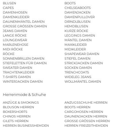
BLUSEN
BOOTS
CAPES
CHELSEABOOTS
DAMENHOSEN
DAMENJACKEN
DAMENKLEIDER
DAMENPULLOVER
DAUNENMÄNTEL DAMEN
DIRNDLBLUSEN
GROSSE GRÖSSEN DAMEN
HEMDBLUSEN
JEANS DAMEN
KURZE RÖCKE
LANGE RÖCKE
LEGGINGS DAMEN
LOUNGEWEAR
MÄNTEL DAMEN
MARLENEHOSE
MAXIKLEIDER
MIDI RÖCKE
MIDIKLEIDER
RÖCKE
SHAPEWEAR DAMEN
SONNENBRILLEN DAMEN
STIEFEL DAMEN
STIEFELETTEN FÜR DAMEN
STRICKJACKEN DAMEN
SWEATER DAMEN
SOCKEN DAMEN
TRACHTENKLEIDER
TRENCHCOATS
T-SHIRTS DAMEN
WIDELEG JEANS
WINTERJACKEN DAMEN
WOLLMÄNTEL DAMEN
Herrenmode & Schuhe
ANZÜGE & SMOKINGS
ANZUGSSCHUHE HERREN
BLOUSON HERREN
BOOTS HERREN
BOXERSHORTS
CARGOHOSEN HERREN
CHINOS HERREN
DAUNENJACKEN HERREN
GILETS HERREN
GROSSE GRÖSSEN HERREN
HERREN BUSINESSHEMDEN
HERREN FREIZEITHEMDEN