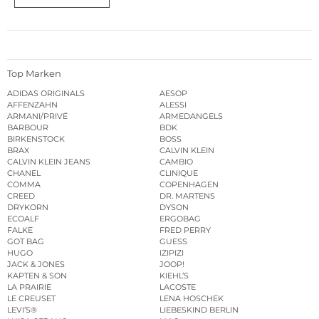
Top Marken
ADIDAS ORIGINALS
AESOP
AFFENZAHN
ALESSI
ARMANI/PRIVÉ
ARMEDANGELS
BARBOUR
BDK
BIRKENSTOCK
BOSS
BRAX
CALVIN KLEIN
CALVIN KLEIN JEANS
CAMBIO
CHANEL
CLINIQUE
COMMA
COPENHAGEN
CREED
DR. MARTENS
DRYKORN
DYSON
ECOALF
ERGOBAG
FALKE
FRED PERRY
GOT BAG
GUESS
HUGO
IZIPIZI
JACK & JONES
JOOP!
KAPTEN & SON
KIEHL’S
LA PRAIRIE
LACOSTE
LE CREUSET
LENA HOSCHEK
LEVI’S®
LIEBESKIND BERLIN