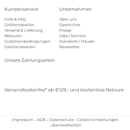
Kundenservice
Unternehmen
Hilfe & FAQ
Über uns
Größentabellen
Geschichte
Versand & Lieferung
Presse
Retouren
Jobs / Karriere
Gutscheinbedingungen
Standorte / Häuser
Geschenkkarten
Newsletter
Unsere Zahlungsarten
Klarna
Mastercard
Visa
Diners
Applepay
Amazon
Payp
Versandkostenfrei* ab €129,- und kostenlose Retoure
DHL
Gebrüder Weiss
Impressum
AGB
Datenschutz
Cookie Einstellungen
Barrierefreiheit