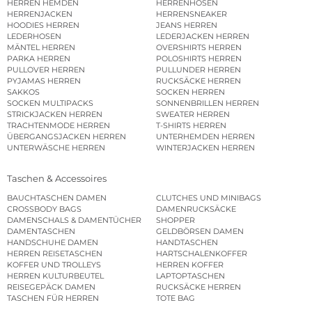
HERREN HEMDEN
HERRENHOSEN
HERRENJACKEN
HERRENSNEAKER
HOODIES HERREN
JEANS HERREN
LEDERHOSEN
LEDERJACKEN HERREN
MÄNTEL HERREN
OVERSHIRTS HERREN
PARKA HERREN
POLOSHIRTS HERREN
PULLOVER HERREN
PULLUNDER HERREN
PYJAMAS HERREN
RUCKSÄCKE HERREN
SAKKOS
SOCKEN HERREN
SOCKEN MULTIPACKS
SONNENBRILLEN HERREN
STRICKJACKEN HERREN
SWEATER HERREN
TRACHTENMODE HERREN
T-SHIRTS HERREN
ÜBERGANGSJACKEN HERREN
UNTERHEMDEN HERREN
UNTERWÄSCHE HERREN
WINTERJACKEN HERREN
Taschen & Accessoires
BAUCHTASCHEN DAMEN
CLUTCHES UND MINIBAGS
CROSSBODY BAGS
DAMENRUCKSÄCKE
DAMENSCHALS & DAMENTÜCHER
SHOPPER
DAMENTASCHEN
GELDBÖRSEN DAMEN
HANDSCHUHE DAMEN
HANDTASCHEN
HERREN REISETASCHEN
HARTSCHALENKOFFER
KOFFER UND TROLLEYS
HERREN KOFFER
HERREN KULTURBEUTEL
LAPTOPTASCHEN
REISEGEPÄCK DAMEN
RUCKSÄCKE HERREN
TASCHEN FÜR HERREN
TOTE BAG