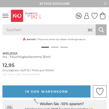
30 TAGE RÜCKGABE
Nachhaltig
NEW IN
WEDDING
VIBES
Beliebt!
7 Personen sehen sich diesen Artikel gerade an
WELEDA
Iris - Feuchtigkeitscreme 30ml
12,95
Grundpreis: 43,17 € / Preis pro 100ml
inkl. Mwst zzgl.
Versandkosten
IN DEN WARENKORB
Wollen Sie -10% sparen?
Melden Sie sich
jetzt
für den Newsletter an.