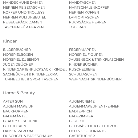
HANDSCHUHE DAMEN
HANDTASCHEN
HERREN REISETASCHEN
HARTSCHALENKOFFER
KOFFER UND TROLLEYS
HERREN KOFFER
HERREN KULTURBEUTEL
LAPTOPTASCHEN
REISEGEPÄCK DAMEN
RUCKSÄCKE HERREN
TASCHEN FÜR HERREN
TOTE BAG
Kinder
BILDERBÜCHER
FEDERMAPPEN
HÖRSPIELBOXEN
HÖRSPIEL FIGUREN
HÖRSPIEL ZUBEHÖR
JAUSENBOX & TRINKFLASCHEN
JUGENDBÜCHER
KINDERBÜCHER
KINDERGARTENRUCKSACK | KINDERGARTENBEUTEL
KUSCHELTIERE
SACHBÜCHER & KINDERLEXIKA
SCHULTASCHEN
TURNBEUTEL & SPORTTASCHEN
WEIHNACHTSKINDERBÜCHER
Home & Beauty
AFTER SUN
AUGENCREME
AUGEN MAKE UP
AUGENMAKEUP ENTFERNER
BACKFORMEN
BADTEPPICH
BADEMÄNTEL
BADEZIMMER
BEAUTY GESCHENKE
BESTECK
BETTDECKEN
BETTWÄSCHE & BETTBEZÜGE
DAMEN PARFUM
DEO & DEODORANTS
DUSCHGEL & BADESCHAUM
GÄSTETÜCHER