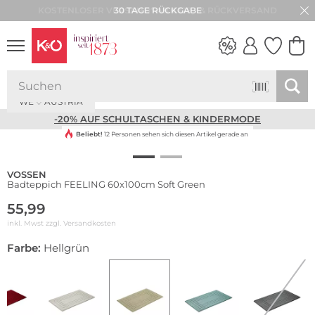
30 TAGE RÜCKGABE
WE ♡ AUSTRIA
NEW IN
WEDDING
VIBES
-20% AUF SCHULTASCHEN & KINDERMODE
Beliebt!
12 Personen sehen sich diesen Artikel gerade an
VOSSEN
Badteppich FEELING 60x100cm Soft Green
55,99
inkl. Mwst zzgl.
Versandkosten
Farbe:
Hellgrün