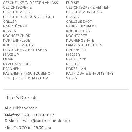
GESCHENKE FÜR JEDEN ANLASS
FÜR SIE
GESICHTSCREME
GESICHTSCREME HERREN
GESICHTSPFLEGE
GESICHTSREINIGUNG
GESICHTSREINIGUNG HERREN
GLÄSER
GRILLER
GRILLZUBEHÖR
HANDTÜCHER
HERREN PARFUM
KERZEN
KOCHBESTECK
KOCHGESCHIRR
KOCHTÖPFE
KÖRPERPFLEGE
KÜCHENGERÄTE
KUGELSCHREIBER
LAMPEN & LEUCHTEN
LEINTÜCHER & BETTLAKEN
LIPPENSTIFT
MAKE UP
MESSER
MÖBEL
NAGELLACK
PARFUM & DUFT
PEELING
PFANNEN
PORZELLAN
RASIERER & RASUR ZUBEHÖR
RAUMDÜFTE & RAUMSPRAY
TEINT | GESICHTS MAKE UP
VASEN
Hilfe & Kontakt
Alle Hilfethemen
Telefon:
+ 49 811 88 99 81 71
E-Mail:
service@kastner-oehler.de
Mo.–Fr. 9:30 bis 18:30 Uhr