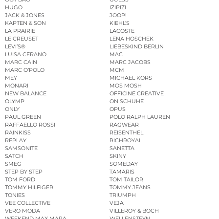
HUGO
IZIPIZI
JACK & JONES
JOOP!
KAPTEN & SON
KIEHL’S
LA PRAIRIE
LACOSTE
LE CREUSET
LENA HOSCHEK
LEVI’S®
LIEBESKIND BERLIN
LUISA CERANO
MAC
MARC CAIN
MARC JACOBS
MARC O’POLO
MCM
MEY
MICHAEL KORS
MONARI
MOS MOSH
NEW BALANCE
OFFICINE CREATIVE
OLYMP
ON SCHUHE
ONLY
OPUS
PAUL GREEN
POLO RALPH LAUREN
RAFFAELLO ROSSI
RAGWEAR
RAINKISS
REISENTHEL
REPLAY
RICHROYAL
SAMSONITE
SANETTA
SATCH
SKINY
SMEG
SOMEDAY
STEP BY STEP
TAMARIS
TOM FORD
TOM TAILOR
TOMMY HILFIGER
TOMMY JEANS
TONIES
TRIUMPH
VEE COLLECTIVE
VEJA
VERO MODA
VILLEROY & BOCH
WEEKEND MAX MARA
WELLENSTEYN