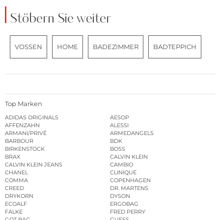
Stöbern Sie weiter
VOSSEN
HOME
BADEZIMMER
BADTEPPICH
Top Marken
ADIDAS ORIGINALS
AESOP
AFFENZAHN
ALESSI
ARMANI/PRIVÉ
ARMEDANGELS
BARBOUR
BDK
BIRKENSTOCK
BOSS
BRAX
CALVIN KLEIN
CALVIN KLEIN JEANS
CAMBIO
CHANEL
CLINIQUE
COMMA
COPENHAGEN
CREED
DR. MARTENS
DRYKORN
DYSON
ECOALF
ERGOBAG
FALKE
FRED PERRY
GOT BAG
GUESS