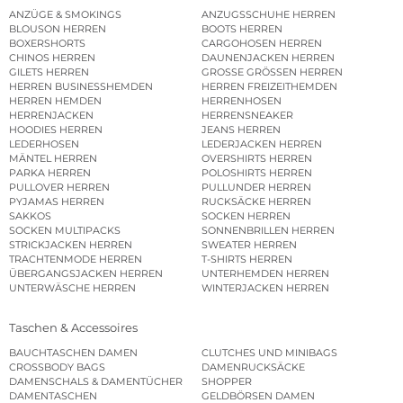
ANZÜGE & SMOKINGS
ANZUGSSCHUHE HERREN
BLOUSON HERREN
BOOTS HERREN
BOXERSHORTS
CARGOHOSEN HERREN
CHINOS HERREN
DAUNENJACKEN HERREN
GILETS HERREN
GROSSE GRÖSSEN HERREN
HERREN BUSINESSHEMDEN
HERREN FREIZEITHEMDEN
HERREN HEMDEN
HERRENHOSEN
HERRENJACKEN
HERRENSNEAKER
HOODIES HERREN
JEANS HERREN
LEDERHOSEN
LEDERJACKEN HERREN
MÄNTEL HERREN
OVERSHIRTS HERREN
PARKA HERREN
POLOSHIRTS HERREN
PULLOVER HERREN
PULLUNDER HERREN
PYJAMAS HERREN
RUCKSÄCKE HERREN
SAKKOS
SOCKEN HERREN
SOCKEN MULTIPACKS
SONNENBRILLEN HERREN
STRICKJACKEN HERREN
SWEATER HERREN
TRACHTENMODE HERREN
T-SHIRTS HERREN
ÜBERGANGSJACKEN HERREN
UNTERHEMDEN HERREN
UNTERWÄSCHE HERREN
WINTERJACKEN HERREN
Taschen & Accessoires
BAUCHTASCHEN DAMEN
CLUTCHES UND MINIBAGS
CROSSBODY BAGS
DAMENRUCKSÄCKE
DAMENSCHALS & DAMENTÜCHER
SHOPPER
DAMENTASCHEN
GELDBÖRSEN DAMEN