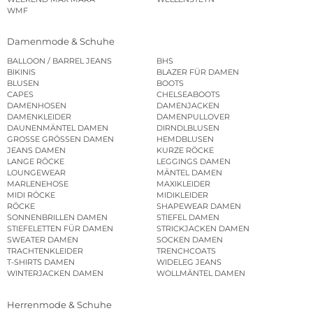
WMF
Damenmode & Schuhe
BALLOON / BARREL JEANS
BHS
BIKINIS
BLAZER FÜR DAMEN
BLUSEN
BOOTS
CAPES
CHELSEABOOTS
DAMENHOSEN
DAMENJACKEN
DAMENKLEIDER
DAMENPULLOVER
DAUNENMÄNTEL DAMEN
DIRNDLBLUSEN
GROSSE GRÖSSEN DAMEN
HEMDBLUSEN
JEANS DAMEN
KURZE RÖCKE
LANGE RÖCKE
LEGGINGS DAMEN
LOUNGEWEAR
MÄNTEL DAMEN
MARLENEHOSE
MAXIKLEIDER
MIDI RÖCKE
MIDIKLEIDER
RÖCKE
SHAPEWEAR DAMEN
SONNENBRILLEN DAMEN
STIEFEL DAMEN
STIEFELETTEN FÜR DAMEN
STRICKJACKEN DAMEN
SWEATER DAMEN
SOCKEN DAMEN
TRACHTENKLEIDER
TRENCHCOATS
T-SHIRTS DAMEN
WIDELEG JEANS
WINTERJACKEN DAMEN
WOLLMÄNTEL DAMEN
Herrenmode & Schuhe