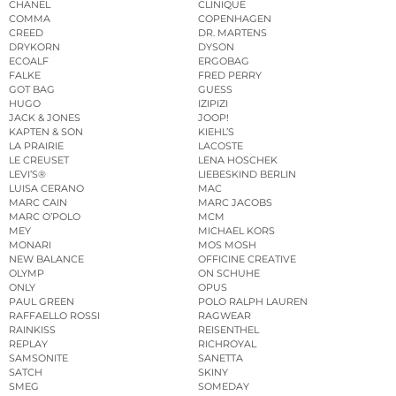
CHANEL
CLINIQUE
COMMA
COPENHAGEN
CREED
DR. MARTENS
DRYKORN
DYSON
ECOALF
ERGOBAG
FALKE
FRED PERRY
GOT BAG
GUESS
HUGO
IZIPIZI
JACK & JONES
JOOP!
KAPTEN & SON
KIEHL’S
LA PRAIRIE
LACOSTE
LE CREUSET
LENA HOSCHEK
LEVI’S®
LIEBESKIND BERLIN
LUISA CERANO
MAC
MARC CAIN
MARC JACOBS
MARC O’POLO
MCM
MEY
MICHAEL KORS
MONARI
MOS MOSH
NEW BALANCE
OFFICINE CREATIVE
OLYMP
ON SCHUHE
ONLY
OPUS
PAUL GREEN
POLO RALPH LAUREN
RAFFAELLO ROSSI
RAGWEAR
RAINKISS
REISENTHEL
REPLAY
RICHROYAL
SAMSONITE
SANETTA
SATCH
SKINY
SMEG
SOMEDAY