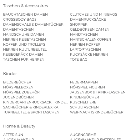
Taschen & Accessoires
BAUCHTASCHEN DAMEN
CLUTCHES UND MINIBAGS
CROSSBODY BAGS
DAMENRUCKSÄCKE
DAMENSCHALS & DAMENTÜCHER
SHOPPER
DAMENTASCHEN
GELDBÖRSEN DAMEN
HANDSCHUHE DAMEN
HANDTASCHEN
HERREN REISETASCHEN
HARTSCHALENKOFFER
KOFFER UND TROLLEYS
HERREN KOFFER
HERREN KULTURBEUTEL
LAPTOPTASCHEN
REISEGEPÄCK DAMEN
RUCKSÄCKE HERREN
TASCHEN FÜR HERREN
TOTE BAG
Kinder
BILDERBÜCHER
FEDERMAPPEN
HÖRSPIELBOXEN
HÖRSPIEL FIGUREN
HÖRSPIEL ZUBEHÖR
JAUSENBOX & TRINKFLASCHEN
JUGENDBÜCHER
KINDERBÜCHER
KINDERGARTENRUCKSACK | KINDERGARTENBEUTEL
KUSCHELTIERE
SACHBÜCHER & KINDERLEXIKA
SCHULTASCHEN
TURNBEUTEL & SPORTTASCHEN
WEIHNACHTSKINDERBÜCHER
Home & Beauty
AFTER SUN
AUGENCREME
AUGEN MAKE UP
AUGENMAKEUP ENTFERNER