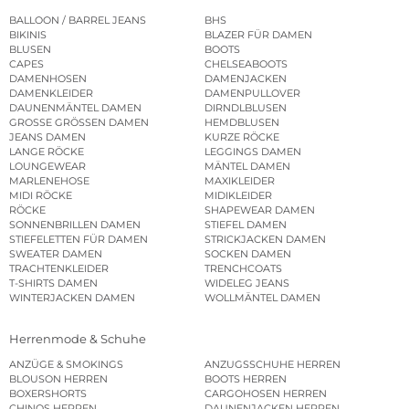
BALLOON / BARREL JEANS
BHS
BIKINIS
BLAZER FÜR DAMEN
BLUSEN
BOOTS
CAPES
CHELSEABOOTS
DAMENHOSEN
DAMENJACKEN
DAMENKLEIDER
DAMENPULLOVER
DAUNENMÄNTEL DAMEN
DIRNDLBLUSEN
GROSSE GRÖSSEN DAMEN
HEMDBLUSEN
JEANS DAMEN
KURZE RÖCKE
LANGE RÖCKE
LEGGINGS DAMEN
LOUNGEWEAR
MÄNTEL DAMEN
MARLENEHOSE
MAXIKLEIDER
MIDI RÖCKE
MIDIKLEIDER
RÖCKE
SHAPEWEAR DAMEN
SONNENBRILLEN DAMEN
STIEFEL DAMEN
STIEFELETTEN FÜR DAMEN
STRICKJACKEN DAMEN
SWEATER DAMEN
SOCKEN DAMEN
TRACHTENKLEIDER
TRENCHCOATS
T-SHIRTS DAMEN
WIDELEG JEANS
WINTERJACKEN DAMEN
WOLLMÄNTEL DAMEN
Herrenmode & Schuhe
ANZÜGE & SMOKINGS
ANZUGSSCHUHE HERREN
BLOUSON HERREN
BOOTS HERREN
BOXERSHORTS
CARGOHOSEN HERREN
CHINOS HERREN
DAUNENJACKEN HERREN