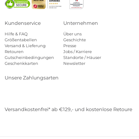
Kundenservice
Unternehmen
Hilfe & FAQ
Über uns
Größentabellen
Geschichte
Versand & Lieferung
Presse
Retouren
Jobs / Karriere
Gutscheinbedingungen
Standorte / Häuser
Geschenkkarten
Newsletter
Unsere Zahlungsarten
Klarna
Mastercard
Visa
Diners
Applepay
Amazon
Payp
Versandkostenfrei* ab €129,- und kostenlose Retoure
DHL
Gebrüder Weiss