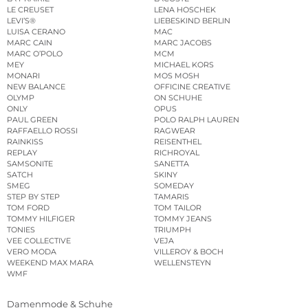
LE CREUSET
LENA HOSCHEK
LEVI’S®
LIEBESKIND BERLIN
LUISA CERANO
MAC
MARC CAIN
MARC JACOBS
MARC O’POLO
MCM
MEY
MICHAEL KORS
MONARI
MOS MOSH
NEW BALANCE
OFFICINE CREATIVE
OLYMP
ON SCHUHE
ONLY
OPUS
PAUL GREEN
POLO RALPH LAUREN
RAFFAELLO ROSSI
RAGWEAR
RAINKISS
REISENTHEL
REPLAY
RICHROYAL
SAMSONITE
SANETTA
SATCH
SKINY
SMEG
SOMEDAY
STEP BY STEP
TAMARIS
TOM FORD
TOM TAILOR
TOMMY HILFIGER
TOMMY JEANS
TONIES
TRIUMPH
VEE COLLECTIVE
VEJA
VERO MODA
VILLEROY & BOCH
WEEKEND MAX MARA
WELLENSTEYN
WMF
Damenmode & Schuhe