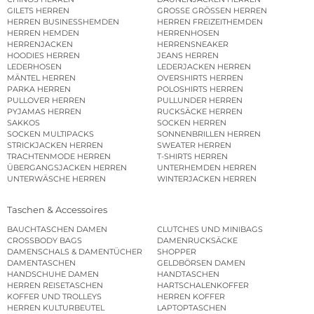
GILETS HERREN
GROSSE GRÖSSEN HERREN
HERREN BUSINESSHEMDEN
HERREN FREIZEITHEMDEN
HERREN HEMDEN
HERRENHOSEN
HERRENJACKEN
HERRENSNEAKER
HOODIES HERREN
JEANS HERREN
LEDERHOSEN
LEDERJACKEN HERREN
MÄNTEL HERREN
OVERSHIRTS HERREN
PARKA HERREN
POLOSHIRTS HERREN
PULLOVER HERREN
PULLUNDER HERREN
PYJAMAS HERREN
RUCKSÄCKE HERREN
SAKKOS
SOCKEN HERREN
SOCKEN MULTIPACKS
SONNENBRILLEN HERREN
STRICKJACKEN HERREN
SWEATER HERREN
TRACHTENMODE HERREN
T-SHIRTS HERREN
ÜBERGANGSJACKEN HERREN
UNTERHEMDEN HERREN
UNTERWÄSCHE HERREN
WINTERJACKEN HERREN
Taschen & Accessoires
BAUCHTASCHEN DAMEN
CLUTCHES UND MINIBAGS
CROSSBODY BAGS
DAMENRUCKSÄCKE
DAMENSCHALS & DAMENTÜCHER
SHOPPER
DAMENTASCHEN
GELDBÖRSEN DAMEN
HANDSCHUHE DAMEN
HANDTASCHEN
HERREN REISETASCHEN
HARTSCHALENKOFFER
KOFFER UND TROLLEYS
HERREN KOFFER
HERREN KULTURBEUTEL
LAPTOPTASCHEN