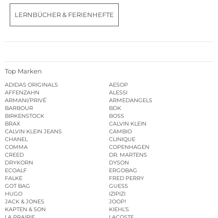
LERNBÜCHER & FERIENHEFTE
Top Marken
ADIDAS ORIGINALS
AESOP
AFFENZAHN
ALESSI
ARMANI/PRIVÉ
ARMEDANGELS
BARBOUR
BDK
BIRKENSTOCK
BOSS
BRAX
CALVIN KLEIN
CALVIN KLEIN JEANS
CAMBIO
CHANEL
CLINIQUE
COMMA
COPENHAGEN
CREED
DR. MARTENS
DRYKORN
DYSON
ECOALF
ERGOBAG
FALKE
FRED PERRY
GOT BAG
GUESS
HUGO
IZIPIZI
JACK & JONES
JOOP!
KAPTEN & SON
KIEHL’S
LA PRAIRIE
LACOSTE