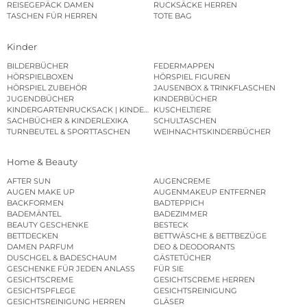
REISEGEPÄCK DAMEN
RUCKSÄCKE HERREN
TASCHEN FÜR HERREN
TOTE BAG
Kinder
BILDERBÜCHER
FEDERMAPPEN
HÖRSPIELBOXEN
HÖRSPIEL FIGUREN
HÖRSPIEL ZUBEHÖR
JAUSENBOX & TRINKFLASCHEN
JUGENDBÜCHER
KINDERBÜCHER
KINDERGARTENRUCKSACK | KINDERGARTENBEUTEL
KUSCHELTIERE
SACHBÜCHER & KINDERLEXIKA
SCHULTASCHEN
TURNBEUTEL & SPORTTASCHEN
WEIHNACHTSKINDERBÜCHER
Home & Beauty
AFTER SUN
AUGENCREME
AUGEN MAKE UP
AUGENMAKEUP ENTFERNER
BACKFORMEN
BADTEPPICH
BADEMÄNTEL
BADEZIMMER
BEAUTY GESCHENKE
BESTECK
BETTDECKEN
BETTWÄSCHE & BETTBEZÜGE
DAMEN PARFUM
DEO & DEODORANTS
DUSCHGEL & BADESCHAUM
GÄSTETÜCHER
GESCHENKE FÜR JEDEN ANLASS
FÜR SIE
GESICHTSCREME
GESICHTSCREME HERREN
GESICHTSPFLEGE
GESICHTSREINIGUNG
GESICHTSREINIGUNG HERREN
GLÄSER