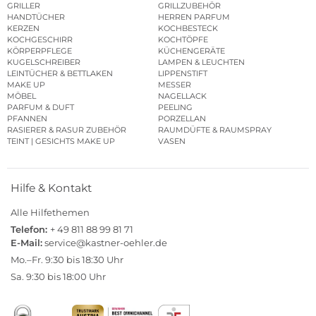
GRILLER
GRILLZUBEHÖR
HANDTÜCHER
HERREN PARFUM
KERZEN
KOCHBESTECK
KOCHGESCHIRR
KOCHTÖPFE
KÖRPERPFLEGE
KÜCHENGERÄTE
KUGELSCHREIBER
LAMPEN & LEUCHTEN
LEINTÜCHER & BETTLAKEN
LIPPENSTIFT
MAKE UP
MESSER
MÖBEL
NAGELLACK
PARFUM & DUFT
PEELING
PFANNEN
PORZELLAN
RASIERER & RASUR ZUBEHÖR
RAUMDÜFTE & RAUMSPRAY
TEINT | GESICHTS MAKE UP
VASEN
Hilfe & Kontakt
Alle Hilfethemen
Telefon:
+ 49 811 88 99 81 71
E-Mail:
service@kastner-oehler.de
Mo.–Fr. 9:30 bis 18:30 Uhr
Sa. 9:30 bis 18:00 Uhr