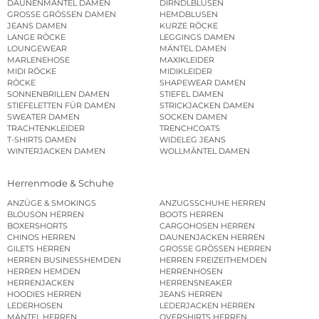
DAUNENMÄNTEL DAMEN
DIRNDLBLUSEN
GROSSE GRÖSSEN DAMEN
HEMDBLUSEN
JEANS DAMEN
KURZE RÖCKE
LANGE RÖCKE
LEGGINGS DAMEN
LOUNGEWEAR
MÄNTEL DAMEN
MARLENEHOSE
MAXIKLEIDER
MIDI RÖCKE
MIDIKLEIDER
RÖCKE
SHAPEWEAR DAMEN
SONNENBRILLEN DAMEN
STIEFEL DAMEN
STIEFELETTEN FÜR DAMEN
STRICKJACKEN DAMEN
SWEATER DAMEN
SOCKEN DAMEN
TRACHTENKLEIDER
TRENCHCOATS
T-SHIRTS DAMEN
WIDELEG JEANS
WINTERJACKEN DAMEN
WOLLMÄNTEL DAMEN
Herrenmode & Schuhe
ANZÜGE & SMOKINGS
ANZUGSSCHUHE HERREN
BLOUSON HERREN
BOOTS HERREN
BOXERSHORTS
CARGOHOSEN HERREN
CHINOS HERREN
DAUNENJACKEN HERREN
GILETS HERREN
GROSSE GRÖSSEN HERREN
HERREN BUSINESSHEMDEN
HERREN FREIZEITHEMDEN
HERREN HEMDEN
HERRENHOSEN
HERRENJACKEN
HERRENSNEAKER
HOODIES HERREN
JEANS HERREN
LEDERHOSEN
LEDERJACKEN HERREN
MÄNTEL HERREN
OVERSHIRTS HERREN