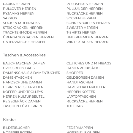
PARKA HERREN
POLOSHIRTS HERREN
PULLOVER HERREN
PULLUNDER HERREN
PYJAMAS HERREN
RUCKSÄCKE HERREN
SAKKOS
SOCKEN HERREN
SOCKEN MULTIPACKS
SONNENBRILLEN HERREN
STRICKJACKEN HERREN
SWEATER HERREN
TRACHTENMODE HERREN
T-SHIRTS HERREN
ÜBERGANGSJACKEN HERREN
UNTERHEMDEN HERREN
UNTERWÄSCHE HERREN
WINTERJACKEN HERREN
Taschen & Accessoires
BAUCHTASCHEN DAMEN
CLUTCHES UND MINIBAGS
CROSSBODY BAGS
DAMENRUCKSÄCKE
DAMENSCHALS & DAMENTÜCHER
SHOPPER
DAMENTASCHEN
GELDBÖRSEN DAMEN
HANDSCHUHE DAMEN
HANDTASCHEN
HERREN REISETASCHEN
HARTSCHALENKOFFER
KOFFER UND TROLLEYS
HERREN KOFFER
HERREN KULTURBEUTEL
LAPTOPTASCHEN
REISEGEPÄCK DAMEN
RUCKSÄCKE HERREN
TASCHEN FÜR HERREN
TOTE BAG
Kinder
BILDERBÜCHER
FEDERMAPPEN
HÖRSPIELBOXEN
HÖRSPIEL FIGUREN