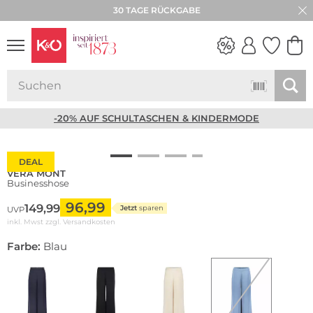
30 TAGE RÜCKGABE
NEW IN
WEDDING
VIBES
-20% AUF SCHULTASCHEN & KINDERMODE
DEAL
VERA MONT
Businesshose
96,99
149,99
Jetzt
sparen
UVP
inkl. Mwst zzgl.
Versandkosten
Farbe:
Blau