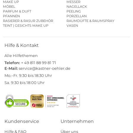
MAKE UP
MESSER
MÖBEL
NAGELLACK
PARFUM & DUFT
PEELING
PFANNEN
PORZELLAN
RASIERER & RASUR ZUBEHÖR
RAUMDÜFTE & RAUMSPRAY
TEINT | GESICHTS MAKE UP
VASEN
Hilfe & Kontakt
Alle Hilfethemen
Telefon:
+ 49 811 88 99 81 71
E-Mail:
service@kastner-oehler.de
Mo.–Fr. 9:30 bis 18:30 Uhr
Sa. 9:30 bis 18:00 Uhr
Kundenservice
Unternehmen
Hilfe & FAQ
Über uns