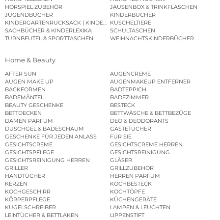
HÖRSPIEL ZUBEHÖR
JAUSENBOX & TRINKFLASCHEN
JUGENDBÜCHER
KINDERBÜCHER
KINDERGARTENRUCKSACK | KINDERGARTENBEUTEL
KUSCHELTIERE
SACHBÜCHER & KINDERLEXIKA
SCHULTASCHEN
TURNBEUTEL & SPORTTASCHEN
WEIHNACHTSKINDERBÜCHER
Home & Beauty
AFTER SUN
AUGENCREME
AUGEN MAKE UP
AUGENMAKEUP ENTFERNER
BACKFORMEN
BADTEPPICH
BADEMÄNTEL
BADEZIMMER
BEAUTY GESCHENKE
BESTECK
BETTDECKEN
BETTWÄSCHE & BETTBEZÜGE
DAMEN PARFUM
DEO & DEODORANTS
DUSCHGEL & BADESCHAUM
GÄSTETÜCHER
GESCHENKE FÜR JEDEN ANLASS
FÜR SIE
GESICHTSCREME
GESICHTSCREME HERREN
GESICHTSPFLEGE
GESICHTSREINIGUNG
GESICHTSREINIGUNG HERREN
GLÄSER
GRILLER
GRILLZUBEHÖR
HANDTÜCHER
HERREN PARFUM
KERZEN
KOCHBESTECK
KOCHGESCHIRR
KOCHTÖPFE
KÖRPERPFLEGE
KÜCHENGERÄTE
KUGELSCHREIBER
LAMPEN & LEUCHTEN
LEINTÜCHER & BETTLAKEN
LIPPENSTIFT