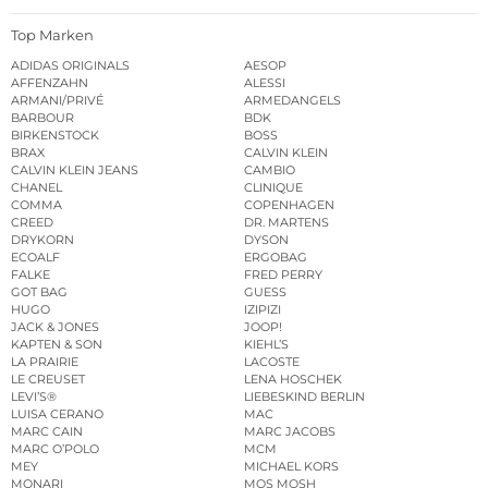
Top Marken
ADIDAS ORIGINALS
AESOP
AFFENZAHN
ALESSI
ARMANI/PRIVÉ
ARMEDANGELS
BARBOUR
BDK
BIRKENSTOCK
BOSS
BRAX
CALVIN KLEIN
CALVIN KLEIN JEANS
CAMBIO
CHANEL
CLINIQUE
COMMA
COPENHAGEN
CREED
DR. MARTENS
DRYKORN
DYSON
ECOALF
ERGOBAG
FALKE
FRED PERRY
GOT BAG
GUESS
HUGO
IZIPIZI
JACK & JONES
JOOP!
KAPTEN & SON
KIEHL’S
LA PRAIRIE
LACOSTE
LE CREUSET
LENA HOSCHEK
LEVI’S®
LIEBESKIND BERLIN
LUISA CERANO
MAC
MARC CAIN
MARC JACOBS
MARC O’POLO
MCM
MEY
MICHAEL KORS
MONARI
MOS MOSH