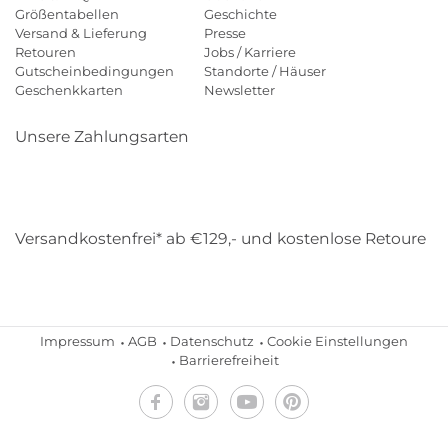
Größentabellen
Geschichte
Versand & Lieferung
Presse
Retouren
Jobs / Karriere
Gutscheinbedingungen
Standorte / Häuser
Geschenkkarten
Newsletter
Unsere Zahlungsarten
Klarna
Mastercard
Visa
Diners
Applepay
Amazon
Payp
Versandkostenfrei* ab €129,- und kostenlose Retoure
DHL
Gebrüder Weiss
Impressum
AGB
Datenschutz
Cookie Einstellungen
Barrierefreiheit