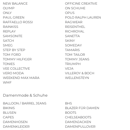
NEW BALANCE
OFFICINE CREATIVE
OLYMP
ON SCHUHE
ONLY
OPUS
PAUL GREEN
POLO RALPH LAUREN
RAFFAELLO ROSSI
RAGWEAR
RAINKISS
REISENTHEL
REPLAY
RICHROYAL
SAMSONITE
SANETTA
SATCH
SKINY
SMEG
SOMEDAY
STEP BY STEP
TAMARIS
TOM FORD
TOM TAILOR
TOMMY HILFIGER
TOMMY JEANS
TONIES
TRIUMPH
VEE COLLECTIVE
VEJA
VERO MODA
VILLEROY & BOCH
WEEKEND MAX MARA
WELLENSTEYN
WMF
Damenmode & Schuhe
BALLOON / BARREL JEANS
BHS
BIKINIS
BLAZER FÜR DAMEN
BLUSEN
BOOTS
CAPES
CHELSEABOOTS
DAMENHOSEN
DAMENJACKEN
DAMENKLEIDER
DAMENPULLOVER