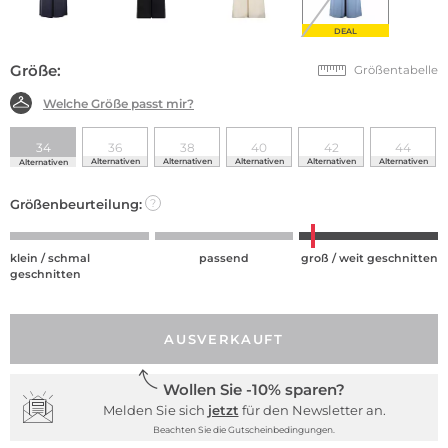
DEAL
Größe:
Größentabelle
Welche Größe passt mir?
34
36
38
40
42
44
Alternativen
Alternativen
Alternativen
Alternativen
Alternativen
Alternativen
Größenbeurteilung:
?
klein / schmal
passend
groß / weit geschnitten
geschnitten
AUSVERKAUFT
Wollen Sie -10% sparen?
Melden Sie sich
jetzt
für den Newsletter an.
Beachten Sie die Gutscheinbedingungen.