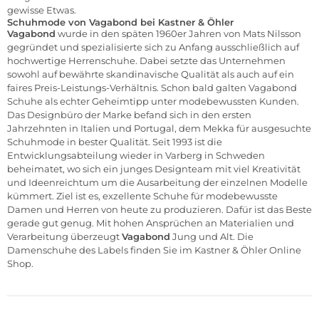
gewisse Etwas.
Schuhmode von Vagabond bei Kastner & Öhler
Vagabond
wurde in den späten 1960er Jahren von Mats Nilsson
gegründet und spezialisierte sich zu Anfang ausschließlich auf
hochwertige Herrenschuhe. Dabei setzte das Unternehmen
sowohl auf bewährte skandinavische Qualität als auch auf ein
faires Preis-Leistungs-Verhältnis. Schon bald galten Vagabond
Schuhe als echter Geheimtipp unter modebewussten Kunden.
Das Designbüro der Marke befand sich in den ersten
Jahrzehnten in Italien und Portugal, dem Mekka für ausgesuchte
Schuhmode in bester Qualität. Seit 1993 ist die
Entwicklungsabteilung wieder in Varberg in Schweden
beheimatet, wo sich ein junges Designteam mit viel Kreativität
und Ideenreichtum um die Ausarbeitung der einzelnen Modelle
kümmert. Ziel ist es, exzellente Schuhe für modebewusste
Damen und Herren von heute zu produzieren. Dafür ist das Beste
gerade gut genug. Mit hohen Ansprüchen an Materialien und
Verarbeitung überzeugt
Vagabond
Jung und Alt. Die
Damenschuhe des Labels finden Sie im
Kastner & Öhler Online
Shop
.