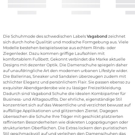
Die Schuhmode des schwedischen Labels
Vagabond
zeichnet
sich durch hohe Qualität und modische Formgebung aus. Viele
Modelle bestehen beispielsweise aus echtem Rinds- oder
Ziegenleder. Dazu kommen griffige Laufsohlen mit
komfortablem Fußbett. Gekonnt verbindet die Marke aktuelle
Designs mit dezenter Optik. Die Damenschuhe spiegeln daher
auf unaufdringliche Art den modernen urbanen Lifestyle wider.
Die Ballerinas, Sneaker und Sandalen überzeugen zudem mit
schlichter Eleganz und persönlichem Flair. Sie passen ebenso zu
exquisiter Abendgarderobe wie zu lässiger Freizeitkleidung.
Dadurch sind Vagabond Schuhe die idealen Kombipartner für
Business- und Alltagsoutfits. Der ehrliche, eigenständige Stil
konzentriert sich auf das Wesentliche und verzichtet bewusst auf
auffällige Applikationen und glitzernden Zierrat. Dagegen
überraschen die Schuhe Ihre Träger mit geschickt platzierten
raffinierten Besonderheiten wie diskreten Logoprägungen oder
strukturierten Oberflächen. Die Extras lockern den puristischen
Stil geschmackvoll auf und verleihen den Damenschuhen das