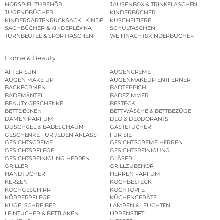
HÖRSPIEL ZUBEHÖR
JAUSENBOX & TRINKFLASCHEN
JUGENDBÜCHER
KINDERBÜCHER
KINDERGARTENRUCKSACK | KINDERGARTENBEUTEL
KUSCHELTIERE
SACHBÜCHER & KINDERLEXIKA
SCHULTASCHEN
TURNBEUTEL & SPORTTASCHEN
WEIHNACHTSKINDERBÜCHER
Home & Beauty
AFTER SUN
AUGENCREME
AUGEN MAKE UP
AUGENMAKEUP ENTFERNER
BACKFORMEN
BADTEPPICH
BADEMÄNTEL
BADEZIMMER
BEAUTY GESCHENKE
BESTECK
BETTDECKEN
BETTWÄSCHE & BETTBEZÜGE
DAMEN PARFUM
DEO & DEODORANTS
DUSCHGEL & BADESCHAUM
GÄSTETÜCHER
GESCHENKE FÜR JEDEN ANLASS
FÜR SIE
GESICHTSCREME
GESICHTSCREME HERREN
GESICHTSPFLEGE
GESICHTSREINIGUNG
GESICHTSREINIGUNG HERREN
GLÄSER
GRILLER
GRILLZUBEHÖR
HANDTÜCHER
HERREN PARFUM
KERZEN
KOCHBESTECK
KOCHGESCHIRR
KOCHTÖPFE
KÖRPERPFLEGE
KÜCHENGERÄTE
KUGELSCHREIBER
LAMPEN & LEUCHTEN
LEINTÜCHER & BETTLAKEN
LIPPENSTIFT