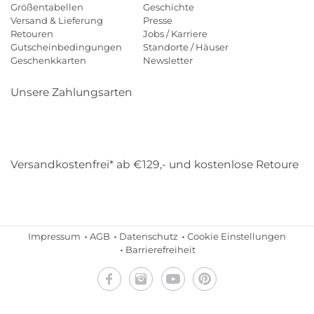
Größentabellen
Geschichte
Versand & Lieferung
Presse
Retouren
Jobs / Karriere
Gutscheinbedingungen
Standorte / Häuser
Geschenkkarten
Newsletter
Unsere Zahlungsarten
Klarna
Mastercard
Visa
Diners
Applepay
Amazon
Payp
Versandkostenfrei* ab €129,- und kostenlose Retoure
DHL
Gebrüder Weiss
Impressum
AGB
Datenschutz
Cookie Einstellungen
Barrierefreiheit