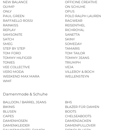
NEW BALANCE
OFFICINE CREATIVE
OLYMP
ON SCHUHE
ONLY
OPUS
PAUL GREEN
POLO RALPH LAUREN
RAFFAELLO ROSSI
RAGWEAR
RAINKISS
REISENTHEL
REPLAY
RICHROYAL
SAMSONITE
SANETTA
SATCH
SKINY
SMEG
SOMEDAY
STEP BY STEP
TAMARIS
TOM FORD
TOM TAILOR
TOMMY HILFIGER
TOMMY JEANS
TONIES
TRIUMPH
VEE COLLECTIVE
VEJA
VERO MODA
VILLEROY & BOCH
WEEKEND MAX MARA
WELLENSTEYN
WMF
Damenmode & Schuhe
BALLOON / BARREL JEANS
BHS
BIKINIS
BLAZER FÜR DAMEN
BLUSEN
BOOTS
CAPES
CHELSEABOOTS
DAMENHOSEN
DAMENJACKEN
DAMENKLEIDER
DAMENPULLOVER
DAUNENMÄNTEL DAMEN
DIRNDLBLUSEN