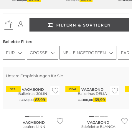
UVP
UVP
UVP
FILTERN & SORTIEREN
Beliebte Filter:
FÜR
GRÖSSE
NEU EINGETROFFEN
FAR
Unsere Empfehlungen für Sie
VAGABOND
VAGABOND
DEAL
DEAL
D
Ballerinas JOLIN
Ballerinas DELIA
83,99
69,99
120,00
100,00
UVP
UVP
NEU
NEU
VAGABOND
VAGABOND
Loafers LINN
Stiefelette BLANCA