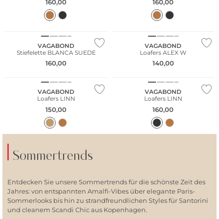
160,00
160,00
NEU
NEU
VAGABOND
VAGABOND
Stiefelette BLANCA SUEDE
Loafers ALEX W
160,00
140,00
NEU
NEU
VAGABOND
VAGABOND
Loafers LINN
Loafers LINN
150,00
160,00
Sommertrends
Entdecken Sie unsere Sommertrends für die schönste Zeit des
Jahres: von entspannten Amalfi-Vibes über elegante Paris-
Sommerlooks bis hin zu strandfreundlichen Styles für Santorini
und cleanem Scandi Chic aus Kopenhagen.