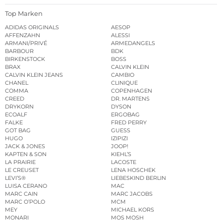
Top Marken
ADIDAS ORIGINALS
AESOP
AFFENZAHN
ALESSI
ARMANI/PRIVÉ
ARMEDANGELS
BARBOUR
BDK
BIRKENSTOCK
BOSS
BRAX
CALVIN KLEIN
CALVIN KLEIN JEANS
CAMBIO
CHANEL
CLINIQUE
COMMA
COPENHAGEN
CREED
DR. MARTENS
DRYKORN
DYSON
ECOALF
ERGOBAG
FALKE
FRED PERRY
GOT BAG
GUESS
HUGO
IZIPIZI
JACK & JONES
JOOP!
KAPTEN & SON
KIEHL’S
LA PRAIRIE
LACOSTE
LE CREUSET
LENA HOSCHEK
LEVI’S®
LIEBESKIND BERLIN
LUISA CERANO
MAC
MARC CAIN
MARC JACOBS
MARC O’POLO
MCM
MEY
MICHAEL KORS
MONARI
MOS MOSH