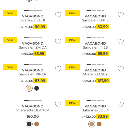
DEAL
DEAL
VAGABOND
VAGABOND
Loafers DEBBI
Sandalen EFFIE
90,99
83,99
130,00
120,00
UVP
UVP
DEAL
DEAL
VAGABOND
VAGABOND
Sandalen ZAIDA
Sandalen INES
65,99
69,99
95,00
100,00
UVP
UVP
DEAL
DEAL
VAGABOND
VAGABOND
Sandalen PIPER
Stiefel KELSEY
83,99
167,99
120,00
240,00
UVP
UVP
NEU
DEAL
VAGABOND
VAGABOND
Stiefelette BLANCA
Ballerinas JOLIN
160,00
83,99
120,00
UVP