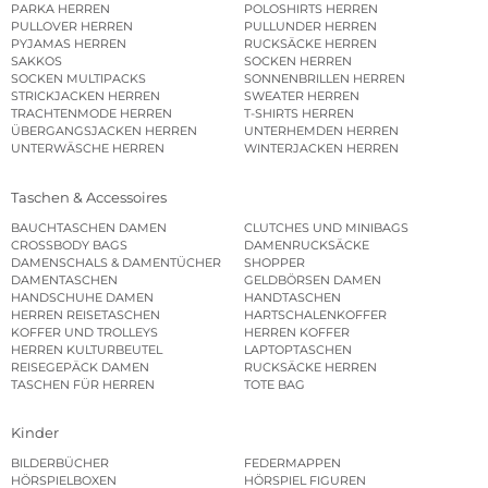
PARKA HERREN
POLOSHIRTS HERREN
PULLOVER HERREN
PULLUNDER HERREN
PYJAMAS HERREN
RUCKSÄCKE HERREN
SAKKOS
SOCKEN HERREN
SOCKEN MULTIPACKS
SONNENBRILLEN HERREN
STRICKJACKEN HERREN
SWEATER HERREN
TRACHTENMODE HERREN
T-SHIRTS HERREN
ÜBERGANGSJACKEN HERREN
UNTERHEMDEN HERREN
UNTERWÄSCHE HERREN
WINTERJACKEN HERREN
Taschen & Accessoires
BAUCHTASCHEN DAMEN
CLUTCHES UND MINIBAGS
CROSSBODY BAGS
DAMENRUCKSÄCKE
DAMENSCHALS & DAMENTÜCHER
SHOPPER
DAMENTASCHEN
GELDBÖRSEN DAMEN
HANDSCHUHE DAMEN
HANDTASCHEN
HERREN REISETASCHEN
HARTSCHALENKOFFER
KOFFER UND TROLLEYS
HERREN KOFFER
HERREN KULTURBEUTEL
LAPTOPTASCHEN
REISEGEPÄCK DAMEN
RUCKSÄCKE HERREN
TASCHEN FÜR HERREN
TOTE BAG
Kinder
BILDERBÜCHER
FEDERMAPPEN
HÖRSPIELBOXEN
HÖRSPIEL FIGUREN