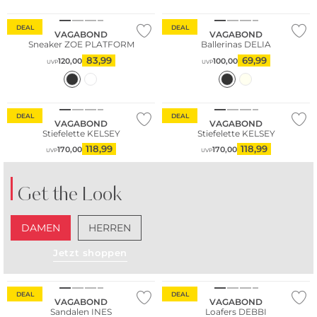
DEAL
DEAL
VAGABOND
VAGABOND
Sneaker ZOE PLATFORM
Ballerinas DELIA
83,99
69,99
120,00
100,00
UVP
UVP
DEAL
DEAL
VAGABOND
VAGABOND
Stiefelette KELSEY
Stiefelette KELSEY
118,99
118,99
170,00
170,00
UVP
UVP
Get the Look
DAMEN
HERREN
Jetzt shoppen
DEAL
DEAL
VAGABOND
VAGABOND
Sandalen INES
Loafers DEBBI