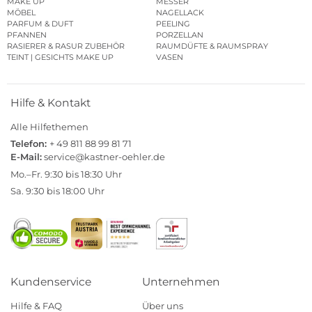
MAKE UP
MESSER
MÖBEL
NAGELLACK
PARFUM & DUFT
PEELING
PFANNEN
PORZELLAN
RASIERER & RASUR ZUBEHÖR
RAUMDÜFTE & RAUMSPRAY
TEINT | GESICHTS MAKE UP
VASEN
Hilfe & Kontakt
Alle Hilfethemen
Telefon:
+ 49 811 88 99 81 71
E-Mail:
service@kastner-oehler.de
Mo.–Fr. 9:30 bis 18:30 Uhr
Sa. 9:30 bis 18:00 Uhr
Kundenservice
Unternehmen
Hilfe & FAQ
Über uns