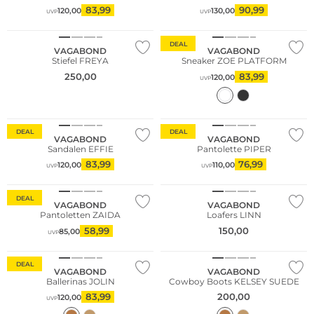
83,99
90,99
120,00
130,00
UVP
UVP
NEU
DEAL
VAGABOND
VAGABOND
Stiefel FREYA
Sneaker ZOE PLATFORM
250,00
83,99
120,00
UVP
DEAL
DEAL
VAGABOND
VAGABOND
Sandalen EFFIE
Pantolette PIPER
83,99
76,99
120,00
110,00
UVP
UVP
NEU
DEAL
VAGABOND
VAGABOND
Pantoletten ZAIDA
Loafers LINN
58,99
150,00
85,00
UVP
NEU
DEAL
VAGABOND
VAGABOND
Ballerinas JOLIN
Cowboy Boots KELSEY SUEDE
83,99
200,00
120,00
UVP