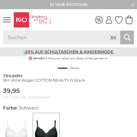
30 TAGE RÜCKGABE
NEW IN
WEDDING
VIBES
-20% AUF SCHULTASCHEN & KINDERMODE
Beliebt!
8 Personen sehen sich diesen Artikel gerade an
TRIUMPH
BH ohne Bügel COTTON BEAUTY N black
39,95
inkl. Mwst zzgl.
Versandkosten
Farbe:
Schwarz