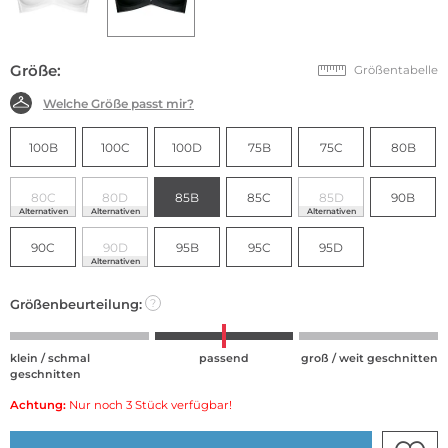
Größe:
Größentabelle
Welche Größe passt mir?
100B
100C
100D
75B
75C
80B
80C
80D
85B
85C
85D
90B
Alternativen
Alternativen
Alternativen
90C
90D
95B
95C
95D
Alternativen
Größenbeurteilung:
?
klein / schmal
passend
groß / weit geschnitten
geschnitten
Achtung:
Nur noch 3 Stück verfügbar!