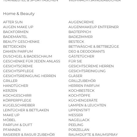
Home & Beauty
AFTER SUN
AUGENCREME
AUGEN MAKE UP
AUGENMAKEUP ENTFERNER
BACKFORMEN
BADTEPPICH
BADEMÄNTEL
BADEZIMMER
BEAUTY GESCHENKE
BESTECK
BETTDECKEN
BETTWÄSCHE & BETTBEZÜGE
DAMEN PARFUM
DEO & DEODORANTS
DUSCHGEL & BADESCHAUM
GÄSTETÜCHER
GESCHENKE FÜR JEDEN ANLASS
FÜR SIE
GESICHTSCREME
GESICHTSCREME HERREN
GESICHTSPFLEGE
GESICHTSREINIGUNG
GESICHTSREINIGUNG HERREN
GLÄSER
GRILLER
GRILLZUBEHÖR
HANDTÜCHER
HERREN PARFUM
KERZEN
KOCHBESTECK
KOCHGESCHIRR
KOCHTÖPFE
KÖRPERPFLEGE
KÜCHENGERÄTE
KUGELSCHREIBER
LAMPEN & LEUCHTEN
LEINTÜCHER & BETTLAKEN
LIPPENSTIFT
MAKE UP
MESSER
MÖBEL
NAGELLACK
PARFUM & DUFT
PEELING
PFANNEN
PORZELLAN
RASIERER & RASUR ZUBEHÖR
RAUMDÜFTE & RAUMSPRAY