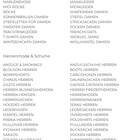
MARLENEHOSE
MAXIKLEIDER
MIDI RÖCKE
MIDIKLEIDER
RÖCKE
SHAPEWEAR DAMEN
SONNENBRILLEN DAMEN
STIEFEL DAMEN
STIEFELETTEN FÜR DAMEN
STRICKJACKEN DAMEN
SWEATER DAMEN
SOCKEN DAMEN
TRACHTENKLEIDER
TRENCHCOATS
T-SHIRTS DAMEN
WIDELEG JEANS
WINTERJACKEN DAMEN
WOLLMÄNTEL DAMEN
Herrenmode & Schuhe
ANZÜGE & SMOKINGS
ANZUGSSCHUHE HERREN
BLOUSON HERREN
BOOTS HERREN
BOXERSHORTS
CARGOHOSEN HERREN
CHINOS HERREN
DAUNENJACKEN HERREN
GILETS HERREN
GROSSE GRÖSSEN HERREN
HERREN BUSINESSHEMDEN
HERREN FREIZEITHEMDEN
HERREN HEMDEN
HERRENHOSEN
HERRENJACKEN
HERRENSNEAKER
HOODIES HERREN
JEANS HERREN
LEDERHOSEN
LEDERJACKEN HERREN
MÄNTEL HERREN
OVERSHIRTS HERREN
PARKA HERREN
POLOSHIRTS HERREN
PULLOVER HERREN
PULLUNDER HERREN
PYJAMAS HERREN
RUCKSÄCKE HERREN
SAKKOS
SOCKEN HERREN
SOCKEN MULTIPACKS
SONNENBRILLEN HERREN