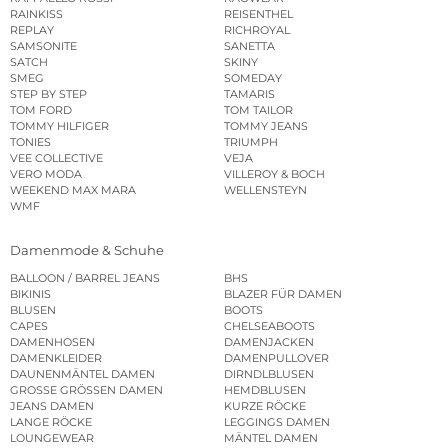
RAINKISS
REISENTHEL
REPLAY
RICHROYAL
SAMSONITE
SANETTA
SATCH
SKINY
SMEG
SOMEDAY
STEP BY STEP
TAMARIS
TOM FORD
TOM TAILOR
TOMMY HILFIGER
TOMMY JEANS
TONIES
TRIUMPH
VEE COLLECTIVE
VEJA
VERO MODA
VILLEROY & BOCH
WEEKEND MAX MARA
WELLENSTEYN
WMF
Damenmode & Schuhe
BALLOON / BARREL JEANS
BHS
BIKINIS
BLAZER FÜR DAMEN
BLUSEN
BOOTS
CAPES
CHELSEABOOTS
DAMENHOSEN
DAMENJACKEN
DAMENKLEIDER
DAMENPULLOVER
DAUNENMÄNTEL DAMEN
DIRNDLBLUSEN
GROSSE GRÖSSEN DAMEN
HEMDBLUSEN
JEANS DAMEN
KURZE RÖCKE
LANGE RÖCKE
LEGGINGS DAMEN
LOUNGEWEAR
MÄNTEL DAMEN