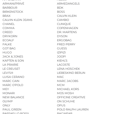
ARMANI/PRIVÉ
ARMEDANGELS
BARBOUR
BDK
BIRKENSTOCK
BOSS
BRAX
CALVIN KLEIN
CALVIN KLEIN JEANS
CAMBIO
CHANEL
CLINIQUE
COMMA
COPENHAGEN
CREED
DR. MARTENS
DRYKORN
DYSON
ECOALF
ERGOBAG
FALKE
FRED PERRY
GOT BAG
GUESS
HUGO
IZIPIZI
JACK & JONES
JOOP!
KAPTEN & SON
KIEHL’S
LA PRAIRIE
LACOSTE
LE CREUSET
LENA HOSCHEK
LEVI’S®
LIEBESKIND BERLIN
LUISA CERANO
MAC
MARC CAIN
MARC JACOBS
MARC O’POLO
MCM
MEY
MICHAEL KORS
MONARI
MOS MOSH
NEW BALANCE
OFFICINE CREATIVE
OLYMP
ON SCHUHE
ONLY
OPUS
PAUL GREEN
POLO RALPH LAUREN
RAFFAELLO ROSSI
RAGWEAR