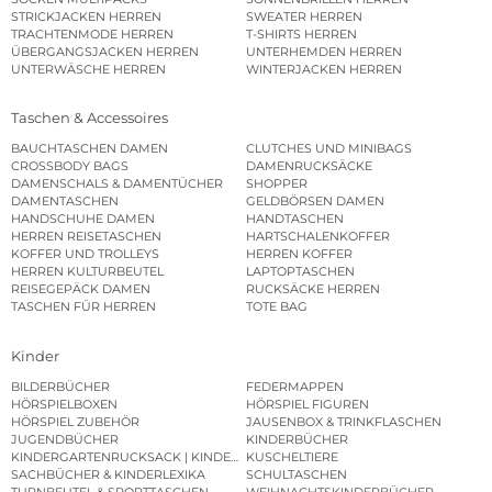
STRICKJACKEN HERREN
SWEATER HERREN
TRACHTENMODE HERREN
T-SHIRTS HERREN
ÜBERGANGSJACKEN HERREN
UNTERHEMDEN HERREN
UNTERWÄSCHE HERREN
WINTERJACKEN HERREN
Taschen & Accessoires
BAUCHTASCHEN DAMEN
CLUTCHES UND MINIBAGS
CROSSBODY BAGS
DAMENRUCKSÄCKE
DAMENSCHALS & DAMENTÜCHER
SHOPPER
DAMENTASCHEN
GELDBÖRSEN DAMEN
HANDSCHUHE DAMEN
HANDTASCHEN
HERREN REISETASCHEN
HARTSCHALENKOFFER
KOFFER UND TROLLEYS
HERREN KOFFER
HERREN KULTURBEUTEL
LAPTOPTASCHEN
REISEGEPÄCK DAMEN
RUCKSÄCKE HERREN
TASCHEN FÜR HERREN
TOTE BAG
Kinder
BILDERBÜCHER
FEDERMAPPEN
HÖRSPIELBOXEN
HÖRSPIEL FIGUREN
HÖRSPIEL ZUBEHÖR
JAUSENBOX & TRINKFLASCHEN
JUGENDBÜCHER
KINDERBÜCHER
KINDERGARTENRUCKSACK | KINDERGARTENBEUTEL
KUSCHELTIERE
SACHBÜCHER & KINDERLEXIKA
SCHULTASCHEN
TURNBEUTEL & SPORTTASCHEN
WEIHNACHTSKINDERBÜCHER