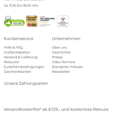
Sa. 9:30 bis 18:00 Uhr
Kundenservice
Unternehmen
Hilfe & FAQ
Über uns
Größentabellen
Geschichte
Versand & Lieferung
Presse
Retouren
Jobs / Karriere
Gutscheinbedingungen
Standorte / Häuser
Geschenkkarten
Newsletter
Unsere Zahlungsarten
Klarna
Mastercard
Visa
Diners
Applepay
Amazon
Payp
Versandkostenfrei* ab €129,- und kostenlose Retoure