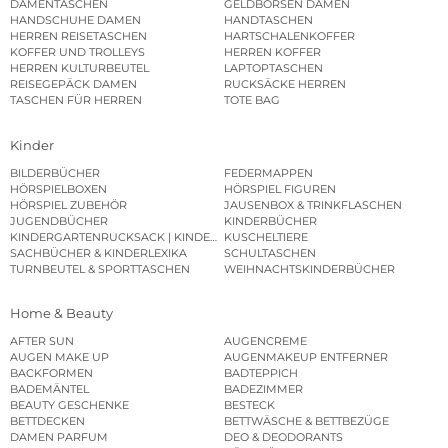
DAMENTASCHEN
GELDBÖRSEN DAMEN
HANDSCHUHE DAMEN
HANDTASCHEN
HERREN REISETASCHEN
HARTSCHALENKOFFER
KOFFER UND TROLLEYS
HERREN KOFFER
HERREN KULTURBEUTEL
LAPTOPTASCHEN
REISEGEPÄCK DAMEN
RUCKSÄCKE HERREN
TASCHEN FÜR HERREN
TOTE BAG
Kinder
BILDERBÜCHER
FEDERMAPPEN
HÖRSPIELBOXEN
HÖRSPIEL FIGUREN
HÖRSPIEL ZUBEHÖR
JAUSENBOX & TRINKFLASCHEN
JUGENDBÜCHER
KINDERBÜCHER
KINDERGARTENRUCKSACK | KINDERGARTENBEUTEL
KUSCHELTIERE
SACHBÜCHER & KINDERLEXIKA
SCHULTASCHEN
TURNBEUTEL & SPORTTASCHEN
WEIHNACHTSKINDERBÜCHER
Home & Beauty
AFTER SUN
AUGENCREME
AUGEN MAKE UP
AUGENMAKEUP ENTFERNER
BACKFORMEN
BADTEPPICH
BADEMÄNTEL
BADEZIMMER
BEAUTY GESCHENKE
BESTECK
BETTDECKEN
BETTWÄSCHE & BETTBEZÜGE
DAMEN PARFUM
DEO & DEODORANTS