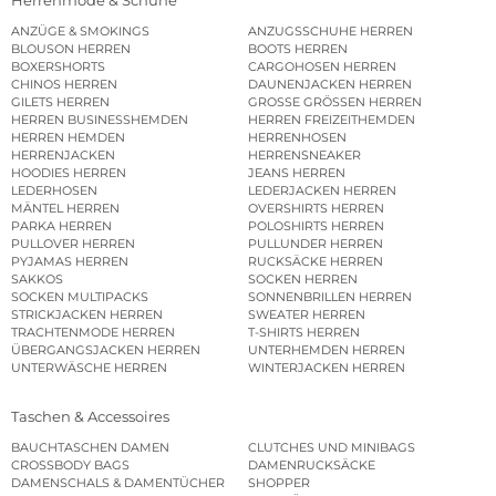
ANZÜGE & SMOKINGS
ANZUGSSCHUHE HERREN
BLOUSON HERREN
BOOTS HERREN
BOXERSHORTS
CARGOHOSEN HERREN
CHINOS HERREN
DAUNENJACKEN HERREN
GILETS HERREN
GROSSE GRÖSSEN HERREN
HERREN BUSINESSHEMDEN
HERREN FREIZEITHEMDEN
HERREN HEMDEN
HERRENHOSEN
HERRENJACKEN
HERRENSNEAKER
HOODIES HERREN
JEANS HERREN
LEDERHOSEN
LEDERJACKEN HERREN
MÄNTEL HERREN
OVERSHIRTS HERREN
PARKA HERREN
POLOSHIRTS HERREN
PULLOVER HERREN
PULLUNDER HERREN
PYJAMAS HERREN
RUCKSÄCKE HERREN
SAKKOS
SOCKEN HERREN
SOCKEN MULTIPACKS
SONNENBRILLEN HERREN
STRICKJACKEN HERREN
SWEATER HERREN
TRACHTENMODE HERREN
T-SHIRTS HERREN
ÜBERGANGSJACKEN HERREN
UNTERHEMDEN HERREN
UNTERWÄSCHE HERREN
WINTERJACKEN HERREN
Taschen & Accessoires
BAUCHTASCHEN DAMEN
CLUTCHES UND MINIBAGS
CROSSBODY BAGS
DAMENRUCKSÄCKE
DAMENSCHALS & DAMENTÜCHER
SHOPPER