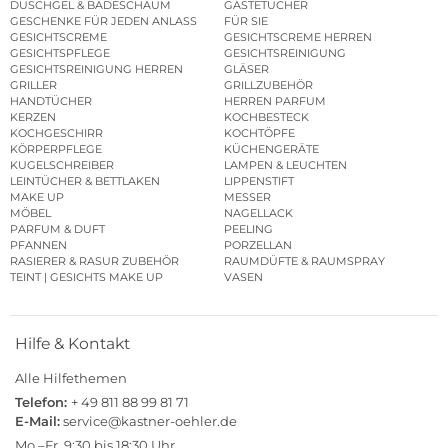
DUSCHGEL & BADESCHAUM
GÄSTETÜCHER
GESCHENKE FÜR JEDEN ANLASS
FÜR SIE
GESICHTSCREME
GESICHTSCREME HERREN
GESICHTSPFLEGE
GESICHTSREINIGUNG
GESICHTSREINIGUNG HERREN
GLÄSER
GRILLER
GRILLZUBEHÖR
HANDTÜCHER
HERREN PARFUM
KERZEN
KOCHBESTECK
KOCHGESCHIRR
KOCHTÖPFE
KÖRPERPFLEGE
KÜCHENGERÄTE
KUGELSCHREIBER
LAMPEN & LEUCHTEN
LEINTÜCHER & BETTLAKEN
LIPPENSTIFT
MAKE UP
MESSER
MÖBEL
NAGELLACK
PARFUM & DUFT
PEELING
PFANNEN
PORZELLAN
RASIERER & RASUR ZUBEHÖR
RAUMDÜFTE & RAUMSPRAY
TEINT | GESICHTS MAKE UP
VASEN
Hilfe & Kontakt
Alle Hilfethemen
Telefon:
+ 49 811 88 99 81 71
E-Mail:
service@kastner-oehler.de
Mo.–Fr. 9:30 bis 18:30 Uhr