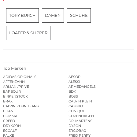
TORY BURCH
DAMEN
SCHUHE
LOAFER & SLIPPER
Top Marken
ADIDAS ORIGINALS
AESOP
AFFENZAHN
ALESSI
ARMANI/PRIVÉ
ARMEDANGELS
BARBOUR
BDK
BIRKENSTOCK
BOSS
BRAX
CALVIN KLEIN
CALVIN KLEIN JEANS
CAMBIO
CHANEL
CLINIQUE
COMMA
COPENHAGEN
CREED
DR. MARTENS
DRYKORN
DYSON
ECOALF
ERGOBAG
FALKE
FRED PERRY