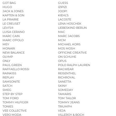
GOT BAG
GUESS
HUGO
IZIPIZI
JACK & JONES
JOOP!
KAPTEN & SON
KIEHL’S
LA PRAIRIE
LACOSTE
LE CREUSET
LENA HOSCHEK
LEVI’S®
LIEBESKIND BERLIN
LUISA CERANO
MAC
MARC CAIN
MARC JACOBS
MARC O’POLO
MCM
MEY
MICHAEL KORS
MONARI
MOS MOSH
NEW BALANCE
OFFICINE CREATIVE
OLYMP
ON SCHUHE
ONLY
OPUS
PAUL GREEN
POLO RALPH LAUREN
RAFFAELLO ROSSI
RAGWEAR
RAINKISS
REISENTHEL
REPLAY
RICHROYAL
SAMSONITE
SANETTA
SATCH
SKINY
SMEG
SOMEDAY
STEP BY STEP
TAMARIS
TOM FORD
TOM TAILOR
TOMMY HILFIGER
TOMMY JEANS
TONIES
TRIUMPH
VEE COLLECTIVE
VEJA
VERO MODA
VILLEROY & BOCH