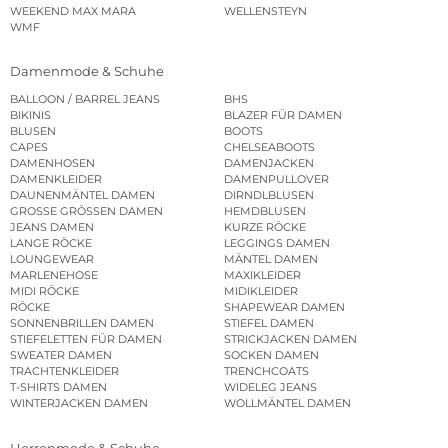
WEEKEND MAX MARA
WELLENSTEYN
WMF
Damenmode & Schuhe
BALLOON / BARREL JEANS
BHS
BIKINIS
BLAZER FÜR DAMEN
BLUSEN
BOOTS
CAPES
CHELSEABOOTS
DAMENHOSEN
DAMENJACKEN
DAMENKLEIDER
DAMENPULLOVER
DAUNENMÄNTEL DAMEN
DIRNDLBLUSEN
GROSSE GRÖSSEN DAMEN
HEMDBLUSEN
JEANS DAMEN
KURZE RÖCKE
LANGE RÖCKE
LEGGINGS DAMEN
LOUNGEWEAR
MÄNTEL DAMEN
MARLENEHOSE
MAXIKLEIDER
MIDI RÖCKE
MIDIKLEIDER
RÖCKE
SHAPEWEAR DAMEN
SONNENBRILLEN DAMEN
STIEFEL DAMEN
STIEFELETTEN FÜR DAMEN
STRICKJACKEN DAMEN
SWEATER DAMEN
SOCKEN DAMEN
TRACHTENKLEIDER
TRENCHCOATS
T-SHIRTS DAMEN
WIDELEG JEANS
WINTERJACKEN DAMEN
WOLLMÄNTEL DAMEN
Herrenmode & Schuhe