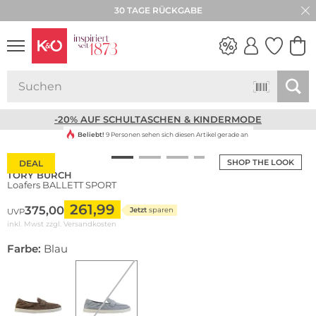
30 TAGE RÜCKGABE
NEW IN
WEDDING
VIBES
-20% AUF SCHULTASCHEN & KINDERMODE
Beliebt!
9 Personen sehen sich diesen Artikel gerade an
SHOP THE LOOK
DEAL
TORY BURCH
Loafers BALLETT SPORT
261,99
375,00
Jetzt
sparen
UVP
inkl. Mwst zzgl.
Versandkosten
Farbe:
Blau