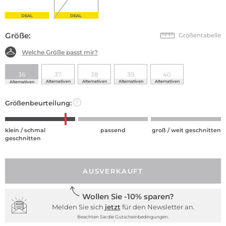
DEAL
DEAL
Größe:
Größentabelle
Welche Größe passt mir?
36
37
38
39
40
Alternativen
Alternativen
Alternativen
Alternativen
Alternativen
Größenbeurteilung:
?
klein / schmal
passend
groß / weit geschnitten
geschnitten
AUSVERKAUFT
Wollen Sie -10% sparen?
Melden Sie sich
jetzt
für den Newsletter an.
Beachten Sie die Gutscheinbedingungen.