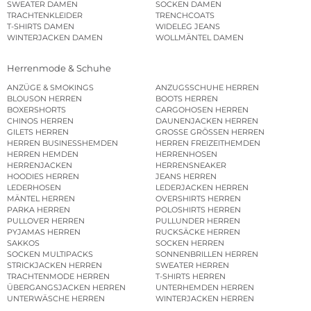
SWEATER DAMEN
SOCKEN DAMEN
TRACHTENKLEIDER
TRENCHCOATS
T-SHIRTS DAMEN
WIDELEG JEANS
WINTERJACKEN DAMEN
WOLLMÄNTEL DAMEN
Herrenmode & Schuhe
ANZÜGE & SMOKINGS
ANZUGSSCHUHE HERREN
BLOUSON HERREN
BOOTS HERREN
BOXERSHORTS
CARGOHOSEN HERREN
CHINOS HERREN
DAUNENJACKEN HERREN
GILETS HERREN
GROSSE GRÖSSEN HERREN
HERREN BUSINESSHEMDEN
HERREN FREIZEITHEMDEN
HERREN HEMDEN
HERRENHOSEN
HERRENJACKEN
HERRENSNEAKER
HOODIES HERREN
JEANS HERREN
LEDERHOSEN
LEDERJACKEN HERREN
MÄNTEL HERREN
OVERSHIRTS HERREN
PARKA HERREN
POLOSHIRTS HERREN
PULLOVER HERREN
PULLUNDER HERREN
PYJAMAS HERREN
RUCKSÄCKE HERREN
SAKKOS
SOCKEN HERREN
SOCKEN MULTIPACKS
SONNENBRILLEN HERREN
STRICKJACKEN HERREN
SWEATER HERREN
TRACHTENMODE HERREN
T-SHIRTS HERREN
ÜBERGANGSJACKEN HERREN
UNTERHEMDEN HERREN
UNTERWÄSCHE HERREN
WINTERJACKEN HERREN