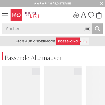
★★★★★ 4,8 / 5,0 STERNE
WEDDING
VIBES
-20% AUF KINDERMODE
KOE26-KIMO
Passende Alternativen