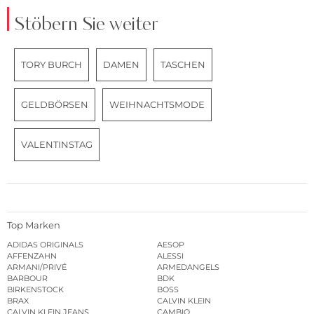
Stöbern Sie weiter
TORY BURCH
DAMEN
TASCHEN
GELDBÖRSEN
WEIHNACHTSMODE
VALENTINSTAG
Top Marken
ADIDAS ORIGINALS
AESOP
AFFENZAHN
ALESSI
ARMANI/PRIVÉ
ARMEDANGELS
BARBOUR
BDK
BIRKENSTOCK
BOSS
BRAX
CALVIN KLEIN
CALVIN KLEIN JEANS
CAMBIO