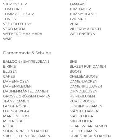
STEP BY STEP
TAMARIS
TOM FORD
TOM TAILOR
TOMMY HILFIGER
TOMMY JEANS
TONIES
TRIUMPH
VEE COLLECTIVE
VEJA
VERO MODA
VILLEROY & BOCH
WEEKEND MAX MARA
WELLENSTEYN
WMF
Damenmode & Schuhe
BALLOON / BARREL JEANS
BHS
BIKINIS
BLAZER FÜR DAMEN
BLUSEN
BOOTS
CAPES
CHELSEABOOTS
DAMENHOSEN
DAMENJACKEN
DAMENKLEIDER
DAMENPULLOVER
DAUNENMÄNTEL DAMEN
DIRNDLBLUSEN
GROSSE GRÖSSEN DAMEN
HEMDBLUSEN
JEANS DAMEN
KURZE RÖCKE
LANGE RÖCKE
LEGGINGS DAMEN
LOUNGEWEAR
MÄNTEL DAMEN
MARLENEHOSE
MAXIKLEIDER
MIDI RÖCKE
MIDIKLEIDER
RÖCKE
SHAPEWEAR DAMEN
SONNENBRILLEN DAMEN
STIEFEL DAMEN
STIEFELETTEN FÜR DAMEN
STRICKJACKEN DAMEN