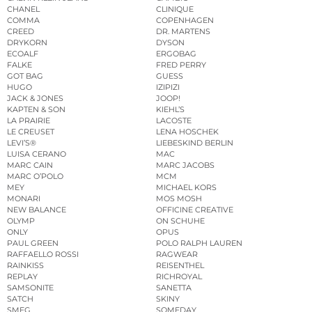
CHANEL
CLINIQUE
COMMA
COPENHAGEN
CREED
DR. MARTENS
DRYKORN
DYSON
ECOALF
ERGOBAG
FALKE
FRED PERRY
GOT BAG
GUESS
HUGO
IZIPIZI
JACK & JONES
JOOP!
KAPTEN & SON
KIEHL’S
LA PRAIRIE
LACOSTE
LE CREUSET
LENA HOSCHEK
LEVI’S®
LIEBESKIND BERLIN
LUISA CERANO
MAC
MARC CAIN
MARC JACOBS
MARC O’POLO
MCM
MEY
MICHAEL KORS
MONARI
MOS MOSH
NEW BALANCE
OFFICINE CREATIVE
OLYMP
ON SCHUHE
ONLY
OPUS
PAUL GREEN
POLO RALPH LAUREN
RAFFAELLO ROSSI
RAGWEAR
RAINKISS
REISENTHEL
REPLAY
RICHROYAL
SAMSONITE
SANETTA
SATCH
SKINY
SMEG
SOMEDAY