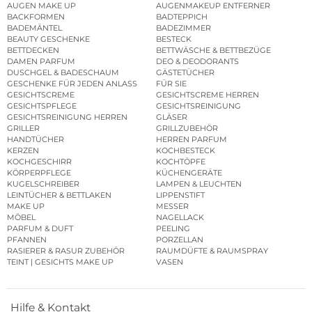
AUGEN MAKE UP
AUGENMAKEUP ENTFERNER
BACKFORMEN
BADTEPPICH
BADEMÄNTEL
BADEZIMMER
BEAUTY GESCHENKE
BESTECK
BETTDECKEN
BETTWÄSCHE & BETTBEZÜGE
DAMEN PARFUM
DEO & DEODORANTS
DUSCHGEL & BADESCHAUM
GÄSTETÜCHER
GESCHENKE FÜR JEDEN ANLASS
FÜR SIE
GESICHTSCREME
GESICHTSCREME HERREN
GESICHTSPFLEGE
GESICHTSREINIGUNG
GESICHTSREINIGUNG HERREN
GLÄSER
GRILLER
GRILLZUBEHÖR
HANDTÜCHER
HERREN PARFUM
KERZEN
KOCHBESTECK
KOCHGESCHIRR
KOCHTÖPFE
KÖRPERPFLEGE
KÜCHENGERÄTE
KUGELSCHREIBER
LAMPEN & LEUCHTEN
LEINTÜCHER & BETTLAKEN
LIPPENSTIFT
MAKE UP
MESSER
MÖBEL
NAGELLACK
PARFUM & DUFT
PEELING
PFANNEN
PORZELLAN
RASIERER & RASUR ZUBEHÖR
RAUMDÜFTE & RAUMSPRAY
TEINT | GESICHTS MAKE UP
VASEN
Hilfe & Kontakt