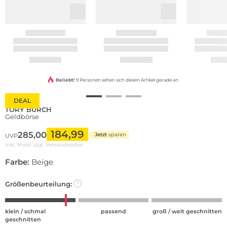
Beliebt!
9 Personen sehen sich diesen Artikel gerade an
DEAL
TORY BURCH
Geldbörse
184,99
285,00
Jetzt
sparen
UVP
inkl. Mwst zzgl.
Versandkosten
Farbe:
Beige
Größenbeurteilung:
?
klein / schmal
passend
groß / weit geschnitten
geschnitten