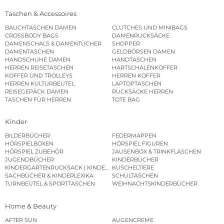
Taschen & Accessoires
BAUCHTASCHEN DAMEN
CLUTCHES UND MINIBAGS
CROSSBODY BAGS
DAMENRUCKSÄCKE
DAMENSCHALS & DAMENTÜCHER
SHOPPER
DAMENTASCHEN
GELDBÖRSEN DAMEN
HANDSCHUHE DAMEN
HANDTASCHEN
HERREN REISETASCHEN
HARTSCHALENKOFFER
KOFFER UND TROLLEYS
HERREN KOFFER
HERREN KULTURBEUTEL
LAPTOPTASCHEN
REISEGEPÄCK DAMEN
RUCKSÄCKE HERREN
TASCHEN FÜR HERREN
TOTE BAG
Kinder
BILDERBÜCHER
FEDERMAPPEN
HÖRSPIELBOXEN
HÖRSPIEL FIGUREN
HÖRSPIEL ZUBEHÖR
JAUSENBOX & TRINKFLASCHEN
JUGENDBÜCHER
KINDERBÜCHER
KINDERGARTENRUCKSACK | KINDERGARTENBEUTEL
KUSCHELTIERE
SACHBÜCHER & KINDERLEXIKA
SCHULTASCHEN
TURNBEUTEL & SPORTTASCHEN
WEIHNACHTSKINDERBÜCHER
Home & Beauty
AFTER SUN
AUGENCREME