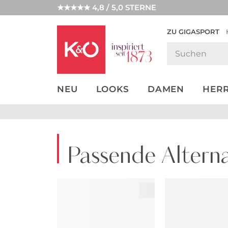
★★★★★ 4,8 / 5,0 STERNE
ZU GIGASPORT
GET THE
NEW IN
WEDDING
LOOK
VIBES
NEU
LOOKS
DAMEN
HER
Passende Alterna