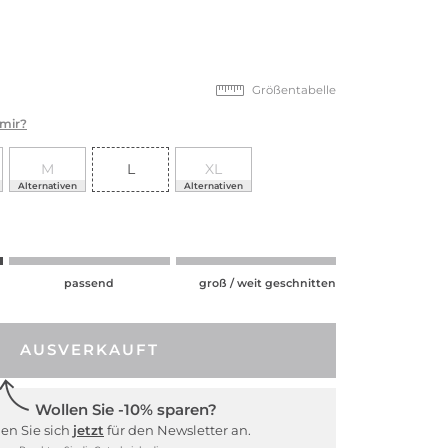
Größentabelle
 mir?
M
L
XL
Alternativen
Alternativen
passend
groß / weit geschnitten
AUSVERKAUFT
Wollen Sie -10% sparen?
en Sie sich
jetzt
für den Newsletter an.