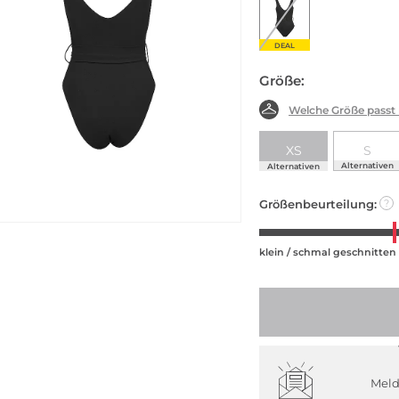
DEAL
Größe:
Welche Größe passt
XS
S
Alternativen
Alternativen
Größenbeurteilung:
?
klein / schmal geschnitten
Meld