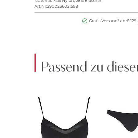
Material: 72% Nylon, 28% Elasthan
Art.Nr:2900266021598
Gratis Versand* ab € 129,
Passend zu diese