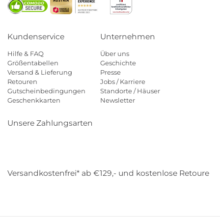
Kundenservice
Unternehmen
Hilfe & FAQ
Über uns
Größentabellen
Geschichte
Versand & Lieferung
Presse
Retouren
Jobs / Karriere
Gutscheinbedingungen
Standorte / Häuser
Geschenkkarten
Newsletter
Unsere Zahlungsarten
Klarna
Mastercard
Visa
Diners
Applepay
Amazon
Payp
Versandkostenfrei* ab €129,- und kostenlose Retoure
DHL
Gebrüder Weiss