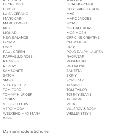
LE CREUSET
LENA HOSCHEK
LEVI’S®
LIEBESKIND BERLIN
LUISA CERANO
MAC
MARC CAIN
MARC JACOBS
MARC O’POLO
MCM
MEY
MICHAEL KORS
MONARI
MOS MOSH
NEW BALANCE
OFFICINE CREATIVE
OLYMP
ON SCHUHE
ONLY
OPUS
PAUL GREEN
POLO RALPH LAUREN
RAFFAELLO ROSSI
RAGWEAR
RAINKISS
REISENTHEL
REPLAY
RICHROYAL
SAMSONITE
SANETTA
SATCH
SKINY
SMEG
SOMEDAY
STEP BY STEP
TAMARIS
TOM FORD
TOM TAILOR
TOMMY HILFIGER
TOMMY JEANS
TONIES
TRIUMPH
VEE COLLECTIVE
VEJA
VERO MODA
VILLEROY & BOCH
WEEKEND MAX MARA
WELLENSTEYN
WMF
Damenmode & Schuhe