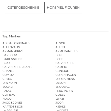
OSTERGESCHENKE
HÖRSPIEL FIGUREN
Top Marken
ADIDAS ORIGINALS
AESOP
AFFENZAHN
ALESSI
ARMANI/PRIVÉ
ARMEDANGELS
BARBOUR
BDK
BIRKENSTOCK
BOSS
BRAX
CALVIN KLEIN
CALVIN KLEIN JEANS
CAMBIO
CHANEL
CLINIQUE
COMMA
COPENHAGEN
CREED
DR. MARTENS
DRYKORN
DYSON
ECOALF
ERGOBAG
FALKE
FRED PERRY
GOT BAG
GUESS
HUGO
IZIPIZI
JACK & JONES
JOOP!
KAPTEN & SON
KIEHL’S
LA PRAIRIE
LACOSTE