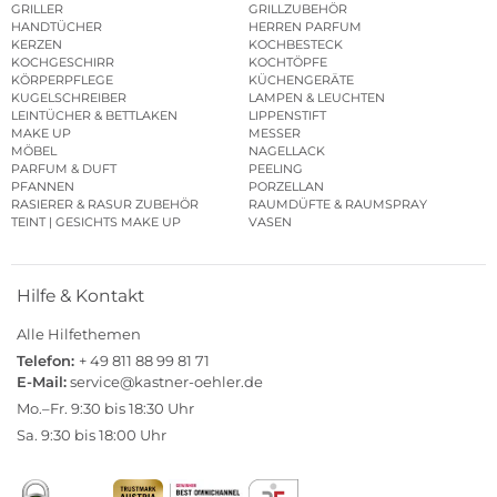
GRILLER
GRILLZUBEHÖR
HANDTÜCHER
HERREN PARFUM
KERZEN
KOCHBESTECK
KOCHGESCHIRR
KOCHTÖPFE
KÖRPERPFLEGE
KÜCHENGERÄTE
KUGELSCHREIBER
LAMPEN & LEUCHTEN
LEINTÜCHER & BETTLAKEN
LIPPENSTIFT
MAKE UP
MESSER
MÖBEL
NAGELLACK
PARFUM & DUFT
PEELING
PFANNEN
PORZELLAN
RASIERER & RASUR ZUBEHÖR
RAUMDÜFTE & RAUMSPRAY
TEINT | GESICHTS MAKE UP
VASEN
Hilfe & Kontakt
Alle Hilfethemen
Telefon:
+ 49 811 88 99 81 71
E-Mail:
service@kastner-oehler.de
Mo.–Fr. 9:30 bis 18:30 Uhr
Sa. 9:30 bis 18:00 Uhr