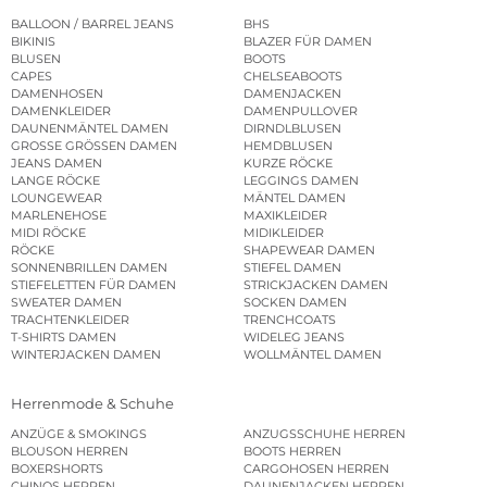
BALLOON / BARREL JEANS
BHS
BIKINIS
BLAZER FÜR DAMEN
BLUSEN
BOOTS
CAPES
CHELSEABOOTS
DAMENHOSEN
DAMENJACKEN
DAMENKLEIDER
DAMENPULLOVER
DAUNENMÄNTEL DAMEN
DIRNDLBLUSEN
GROSSE GRÖSSEN DAMEN
HEMDBLUSEN
JEANS DAMEN
KURZE RÖCKE
LANGE RÖCKE
LEGGINGS DAMEN
LOUNGEWEAR
MÄNTEL DAMEN
MARLENEHOSE
MAXIKLEIDER
MIDI RÖCKE
MIDIKLEIDER
RÖCKE
SHAPEWEAR DAMEN
SONNENBRILLEN DAMEN
STIEFEL DAMEN
STIEFELETTEN FÜR DAMEN
STRICKJACKEN DAMEN
SWEATER DAMEN
SOCKEN DAMEN
TRACHTENKLEIDER
TRENCHCOATS
T-SHIRTS DAMEN
WIDELEG JEANS
WINTERJACKEN DAMEN
WOLLMÄNTEL DAMEN
Herrenmode & Schuhe
ANZÜGE & SMOKINGS
ANZUGSSCHUHE HERREN
BLOUSON HERREN
BOOTS HERREN
BOXERSHORTS
CARGOHOSEN HERREN
CHINOS HERREN
DAUNENJACKEN HERREN