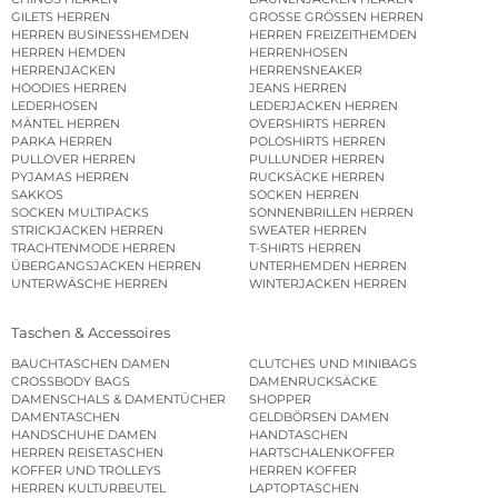
GILETS HERREN
GROSSE GRÖSSEN HERREN
HERREN BUSINESSHEMDEN
HERREN FREIZEITHEMDEN
HERREN HEMDEN
HERRENHOSEN
HERRENJACKEN
HERRENSNEAKER
HOODIES HERREN
JEANS HERREN
LEDERHOSEN
LEDERJACKEN HERREN
MÄNTEL HERREN
OVERSHIRTS HERREN
PARKA HERREN
POLOSHIRTS HERREN
PULLOVER HERREN
PULLUNDER HERREN
PYJAMAS HERREN
RUCKSÄCKE HERREN
SAKKOS
SOCKEN HERREN
SOCKEN MULTIPACKS
SONNENBRILLEN HERREN
STRICKJACKEN HERREN
SWEATER HERREN
TRACHTENMODE HERREN
T-SHIRTS HERREN
ÜBERGANGSJACKEN HERREN
UNTERHEMDEN HERREN
UNTERWÄSCHE HERREN
WINTERJACKEN HERREN
Taschen & Accessoires
BAUCHTASCHEN DAMEN
CLUTCHES UND MINIBAGS
CROSSBODY BAGS
DAMENRUCKSÄCKE
DAMENSCHALS & DAMENTÜCHER
SHOPPER
DAMENTASCHEN
GELDBÖRSEN DAMEN
HANDSCHUHE DAMEN
HANDTASCHEN
HERREN REISETASCHEN
HARTSCHALENKOFFER
KOFFER UND TROLLEYS
HERREN KOFFER
HERREN KULTURBEUTEL
LAPTOPTASCHEN