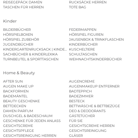
REISEGEPÄCK DAMEN
RUCKSÄCKE HERREN
TASCHEN FÜR HERREN
TOTE BAG
Kinder
BILDERBÜCHER
FEDERMAPPEN
HÖRSPIELBOXEN
HÖRSPIEL FIGUREN
HÖRSPIEL ZUBEHÖR
JAUSENBOX & TRINKFLASCHEN
JUGENDBÜCHER
KINDERBÜCHER
KINDERGARTENRUCKSACK | KINDERGARTENBEUTEL
KUSCHELTIERE
SACHBÜCHER & KINDERLEXIKA
SCHULTASCHEN
TURNBEUTEL & SPORTTASCHEN
WEIHNACHTSKINDERBÜCHER
Home & Beauty
AFTER SUN
AUGENCREME
AUGEN MAKE UP
AUGENMAKEUP ENTFERNER
BACKFORMEN
BADTEPPICH
BADEMÄNTEL
BADEZIMMER
BEAUTY GESCHENKE
BESTECK
BETTDECKEN
BETTWÄSCHE & BETTBEZÜGE
DAMEN PARFUM
DEO & DEODORANTS
DUSCHGEL & BADESCHAUM
GÄSTETÜCHER
GESCHENKE FÜR JEDEN ANLASS
FÜR SIE
GESICHTSCREME
GESICHTSCREME HERREN
GESICHTSPFLEGE
GESICHTSREINIGUNG
GESICHTSREINIGUNG HERREN
GLÄSER