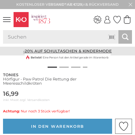
30 TAGE RÜCKGABE
NEW IN
WEDDING
VIBES
-20% AUF SCHULTASCHEN & KINDERMODE
Beliebt!
Eine Person hat den Artikel gerade im Warenkorb
TONIES
Hörfigur - Paw Patrol Die Rettung der
Meeresschildkröten
16,99
inkl. Mwst zzgl.
Versandkosten
Achtung:
Nur noch 3 Stück verfügbar!
IN DEN WARENKORB