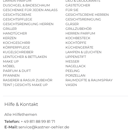
DAMEN PARFUM
DEO & DEODORANTS
DUSCHGEL & BADESCHAUM
GÄSTETÜCHER
GESCHENKE FÜR JEDEN ANLASS
FÜR SIE
GESICHTSCREME
GESICHTSCREME HERREN
GESICHTSPFLEGE
GESICHTSREINIGUNG
GESICHTSREINIGUNG HERREN
GLÄSER
GRILLER
GRILLZUBEHÖR
HANDTÜCHER
HERREN PARFUM
KERZEN
KOCHBESTECK
KOCHGESCHIRR
KOCHTÖPFE
KÖRPERPFLEGE
KÜCHENGERÄTE
KUGELSCHREIBER
LAMPEN & LEUCHTEN
LEINTÜCHER & BETTLAKEN
LIPPENSTIFT
MAKE UP
MESSER
MÖBEL
NAGELLACK
PARFUM & DUFT
PEELING
PFANNEN
PORZELLAN
RASIERER & RASUR ZUBEHÖR
RAUMDÜFTE & RAUMSPRAY
TEINT | GESICHTS MAKE UP
VASEN
Hilfe & Kontakt
Alle Hilfethemen
Telefon:
+ 49 811 88 99 81 71
E-Mail:
service@kastner-oehler.de