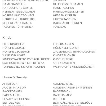
DAMENSCHALS & DAMENTÜCHER
SHOPPER
DAMENTASCHEN
GELDBÖRSEN DAMEN
HANDSCHUHE DAMEN
HANDTASCHEN
HERREN REISETASCHEN
HARTSCHALENKOFFER
KOFFER UND TROLLEYS
HERREN KOFFER
HERREN KULTURBEUTEL
LAPTOPTASCHEN
REISEGEPÄCK DAMEN
RUCKSÄCKE HERREN
TASCHEN FÜR HERREN
TOTE BAG
Kinder
BILDERBÜCHER
FEDERMAPPEN
HÖRSPIELBOXEN
HÖRSPIEL FIGUREN
HÖRSPIEL ZUBEHÖR
JAUSENBOX & TRINKFLASCHEN
JUGENDBÜCHER
KINDERBÜCHER
KINDERGARTENRUCKSACK | KINDERGARTENBEUTEL
KUSCHELTIERE
SACHBÜCHER & KINDERLEXIKA
SCHULTASCHEN
TURNBEUTEL & SPORTTASCHEN
WEIHNACHTSKINDERBÜCHER
Home & Beauty
AFTER SUN
AUGENCREME
AUGEN MAKE UP
AUGENMAKEUP ENTFERNER
BACKFORMEN
BADTEPPICH
BADEMÄNTEL
BADEZIMMER
BEAUTY GESCHENKE
BESTECK
BETTDECKEN
BETTWÄSCHE & BETTBEZÜGE