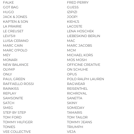
FALKE
FRED PERRY
GOT BAG
GUESS
HUGO
IZIPIZI
JACK & JONES
JOOP!
KAPTEN & SON
KIEHL’S
LA PRAIRIE
LACOSTE
LE CREUSET
LENA HOSCHEK
LEVI’S®
LIEBESKIND BERLIN
LUISA CERANO
MAC
MARC CAIN
MARC JACOBS
MARC O’POLO
MCM
MEY
MICHAEL KORS
MONARI
MOS MOSH
NEW BALANCE
OFFICINE CREATIVE
OLYMP
ON SCHUHE
ONLY
OPUS
PAUL GREEN
POLO RALPH LAUREN
RAFFAELLO ROSSI
RAGWEAR
RAINKISS
REISENTHEL
REPLAY
RICHROYAL
SAMSONITE
SANETTA
SATCH
SKINY
SMEG
SOMEDAY
STEP BY STEP
TAMARIS
TOM FORD
TOM TAILOR
TOMMY HILFIGER
TOMMY JEANS
TONIES
TRIUMPH
VEE COLLECTIVE
VEJA