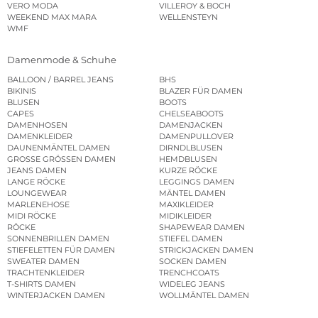
VERO MODA
VILLEROY & BOCH
WEEKEND MAX MARA
WELLENSTEYN
WMF
Damenmode & Schuhe
BALLOON / BARREL JEANS
BHS
BIKINIS
BLAZER FÜR DAMEN
BLUSEN
BOOTS
CAPES
CHELSEABOOTS
DAMENHOSEN
DAMENJACKEN
DAMENKLEIDER
DAMENPULLOVER
DAUNENMÄNTEL DAMEN
DIRNDLBLUSEN
GROSSE GRÖSSEN DAMEN
HEMDBLUSEN
JEANS DAMEN
KURZE RÖCKE
LANGE RÖCKE
LEGGINGS DAMEN
LOUNGEWEAR
MÄNTEL DAMEN
MARLENEHOSE
MAXIKLEIDER
MIDI RÖCKE
MIDIKLEIDER
RÖCKE
SHAPEWEAR DAMEN
SONNENBRILLEN DAMEN
STIEFEL DAMEN
STIEFELETTEN FÜR DAMEN
STRICKJACKEN DAMEN
SWEATER DAMEN
SOCKEN DAMEN
TRACHTENKLEIDER
TRENCHCOATS
T-SHIRTS DAMEN
WIDELEG JEANS
WINTERJACKEN DAMEN
WOLLMÄNTEL DAMEN