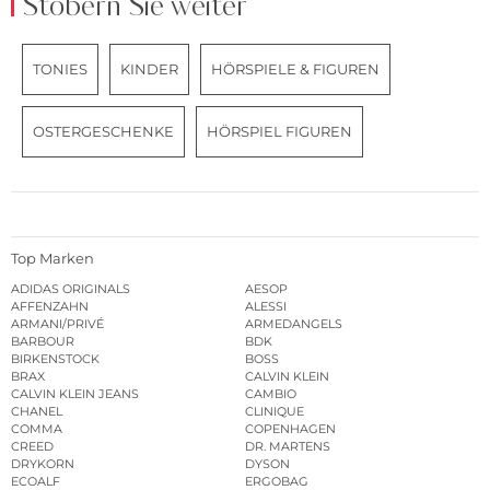
Stöbern Sie weiter
TONIES
KINDER
HÖRSPIELE & FIGUREN
OSTERGESCHENKE
HÖRSPIEL FIGUREN
Top Marken
ADIDAS ORIGINALS
AESOP
AFFENZAHN
ALESSI
ARMANI/PRIVÉ
ARMEDANGELS
BARBOUR
BDK
BIRKENSTOCK
BOSS
BRAX
CALVIN KLEIN
CALVIN KLEIN JEANS
CAMBIO
CHANEL
CLINIQUE
COMMA
COPENHAGEN
CREED
DR. MARTENS
DRYKORN
DYSON
ECOALF
ERGOBAG