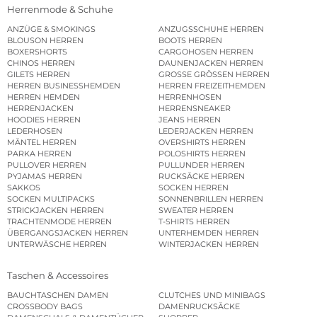
Herrenmode & Schuhe
ANZÜGE & SMOKINGS
ANZUGSSCHUHE HERREN
BLOUSON HERREN
BOOTS HERREN
BOXERSHORTS
CARGOHOSEN HERREN
CHINOS HERREN
DAUNENJACKEN HERREN
GILETS HERREN
GROSSE GRÖSSEN HERREN
HERREN BUSINESSHEMDEN
HERREN FREIZEITHEMDEN
HERREN HEMDEN
HERRENHOSEN
HERRENJACKEN
HERRENSNEAKER
HOODIES HERREN
JEANS HERREN
LEDERHOSEN
LEDERJACKEN HERREN
MÄNTEL HERREN
OVERSHIRTS HERREN
PARKA HERREN
POLOSHIRTS HERREN
PULLOVER HERREN
PULLUNDER HERREN
PYJAMAS HERREN
RUCKSÄCKE HERREN
SAKKOS
SOCKEN HERREN
SOCKEN MULTIPACKS
SONNENBRILLEN HERREN
STRICKJACKEN HERREN
SWEATER HERREN
TRACHTENMODE HERREN
T-SHIRTS HERREN
ÜBERGANGSJACKEN HERREN
UNTERHEMDEN HERREN
UNTERWÄSCHE HERREN
WINTERJACKEN HERREN
Taschen & Accessoires
BAUCHTASCHEN DAMEN
CLUTCHES UND MINIBAGS
CROSSBODY BAGS
DAMENRUCKSÄCKE