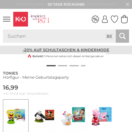
30 TAGE RÜCKGABE
NEW IN
WEDDING
VIBES
-20% AUF SCHULTASCHEN & KINDERMODE
Beliebt!
5 Personen sehen sich diesen Artikel gerade an
TONIES
Hörfigur - Meine Geburtstagsparty
16,99
inkl. Mwst zzgl.
Versandkosten