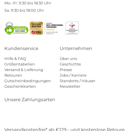
Mo.–Fr. 9:30 bis 18:30 Uhr
Sa. 9:30 bis 18:00 Uhr
Kundenservice
Unternehmen
Hilfe & FAQ
Über uns
Größentabellen
Geschichte
Versand & Lieferung
Presse
Retouren
Jobs / Karriere
Gutscheinbedingungen
Standorte / Häuser
Geschenkkarten
Newsletter
Unsere Zahlungsarten
Klarna
Mastercard
Visa
Diners
Applepay
Amazon
Payp
Versandkostenfrei* ab €129,- und kostenlose Retoure