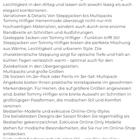
Leichtigkeit in den Alltag und lassen sich sowohl lässig als auch
elegant kombinieren.
Variationen & Details: Von Steppjacken bis Multipacks
Tommy Hilfiger Herrenmode überzeugt nicht nur mit
hochwertigen Materialien, sondern auch durch eine enorme
Bandbreite an Schnitten und Ausführungen.
Gesteppte Jacken von Tommy Hilfiger – Funktion trifft Stil
Steppjacken von Tommy Hilfiger bieten die perfekte Mischung
aus Wärme, Leichtigkeit und urbanem Style. Die
charakteristische Steppung sorgt für optische Tiefe und hält an
kühlen Tagen verlässlich warm – optimal auch für den
Zwiebellook in den Übergangszeiten.
Multipacks und große Größen
Ob Socken im 2er-Pack oder Pants im 3er-Set: Multipack-
Angebote bieten Ihnen praktische Vorratspakete im gewohnten
Markendesign. Für Herren, die auf größere Größen angewiesen
sind, bietet Tommy Hilfiger eine breite Auswahl an Schnitten in
großzügigen Passformen, die modischen Stil und Komfort
vereinen.
Bestseller-Modelle und exklusive Online-Only-Styles
Die beliebtesten Designs der Saison finden Sie regelmäßig als
Bestseller gekennzeichnet. Exklusive Online Only Modelle
stehen für modische Besonderheiten, die Sie nur im Online-Shop
entdecken.
Farbvielfalt für Ihren individuellen Stil – von Blau bis Grau