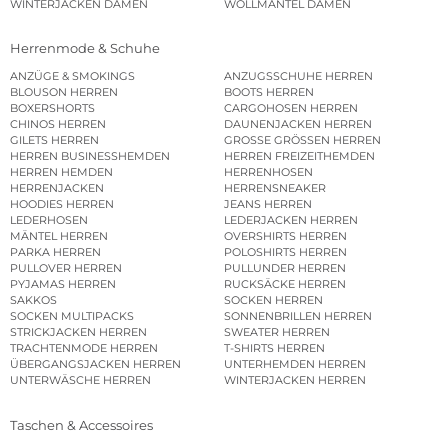
WINTERJACKEN DAMEN
WOLLMÄNTEL DAMEN
Herrenmode & Schuhe
ANZÜGE & SMOKINGS
ANZUGSSCHUHE HERREN
BLOUSON HERREN
BOOTS HERREN
BOXERSHORTS
CARGOHOSEN HERREN
CHINOS HERREN
DAUNENJACKEN HERREN
GILETS HERREN
GROSSE GRÖSSEN HERREN
HERREN BUSINESSHEMDEN
HERREN FREIZEITHEMDEN
HERREN HEMDEN
HERRENHOSEN
HERRENJACKEN
HERRENSNEAKER
HOODIES HERREN
JEANS HERREN
LEDERHOSEN
LEDERJACKEN HERREN
MÄNTEL HERREN
OVERSHIRTS HERREN
PARKA HERREN
POLOSHIRTS HERREN
PULLOVER HERREN
PULLUNDER HERREN
PYJAMAS HERREN
RUCKSÄCKE HERREN
SAKKOS
SOCKEN HERREN
SOCKEN MULTIPACKS
SONNENBRILLEN HERREN
STRICKJACKEN HERREN
SWEATER HERREN
TRACHTENMODE HERREN
T-SHIRTS HERREN
ÜBERGANGSJACKEN HERREN
UNTERHEMDEN HERREN
UNTERWÄSCHE HERREN
WINTERJACKEN HERREN
Taschen & Accessoires