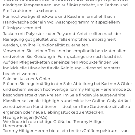
niedrigen Temperaturen und auf links gedreht, um Farben und
Stoffstrukturen zu schonen.
Für hochwertige Strickware und Kaschmir empfiehlt sich
Handwäsche oder ein Wollwaschprogramm mit speziellem
Flüssigwaschmittel.
Jacken mit Polyester- oder Polyamid-Anteil sollten nach der
Reinigung gut gelüftet und, falls empfohlen, imprägniert
werden, um ihre Funktionalität zu erhalten.
Verwenden Sie keinen Trockner bei empfindlichen Materialien
und ziehen Sie Kleidung in Form, solange sie noch feucht ist.
Auf den Pflegeetiketten der einzelnen Produkte finden Sie
individuelle Hinweise für die Reinigung – diese sollten stets
beachtet werden.
Sale bei Kastner & Öhler
Stöbern Sie regelmäßig in der Sale-Abteilung bei Kastner & Öhler
und sichern Sie sich hochwertige Tommy Hilfiger Herrenmode zu
besonders attraktiven Preisen. Im Sale finden Sie ausgewählte
Klassiker, saisonale Highlights und exklusive Online-Only-Artikel
zu reduzierten Konditionen – ideal, um Ihre Garderobe stilvoll zu
ergänzen oder neue Lieblingsstücke zu entdecken.
Häufige Fragen (FAQs)
Wie finde ich die richtige Größe bei Tommy Hilfiger
Herrenmode?
Tommy Hilfiger Herren bietet ein breites Größenspektrum – von