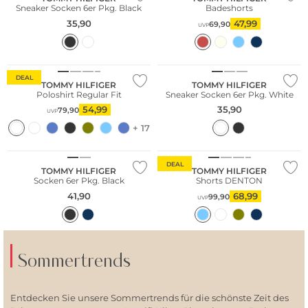
Sneaker Socken 6er Pkg. Black
Badeshorts
35,90
47,99
69,90
UVP
Nachhaltig
Multi Pack
DEAL
TOMMY HILFIGER
TOMMY HILFIGER
Poloshirt Regular Fit
Sneaker Socken 6er Pkg. White
54,99
35,90
79,90
UVP
+ 17
Multi Pack
DEAL
TOMMY HILFIGER
TOMMY HILFIGER
Socken 6er Pkg. Black
Shorts DENTON
41,90
68,99
99,90
UVP
Sommertrends
Entdecken Sie unsere Sommertrends für die schönste Zeit des