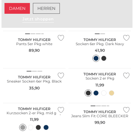
DAMEN
HERREN
Jetzt shoppen
Multi Pack
Multi Pack
TOMMY HILFIGER
TOMMY HILFIGER
Pants 5er Pkg white
Socken 6er Pkg. Dark Navy
89,90
41,90
Multi Pack
Multi Pack
TOMMY HILFIGER
TOMMY HILFIGER
Socken 2 er Pkg
Sneaker Socken 6er Pkg. Black
11,99
35,90
Multi Pack
TOMMY HILFIGER
TOMMY HILFIGER
Kurzsocken 2-er Pkg. mid grey
Jeans Slim Fit CORE BLEECKER
11,99
99,90
Nachhaltig