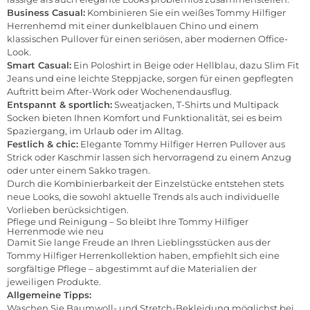
Business Casual:
Kombinieren Sie ein weißes Tommy Hilfiger
Herrenhemd mit einer dunkelblauen Chino und einem
klassischen Pullover für einen seriösen, aber modernen Office-
Look.
Smart Casual:
Ein Poloshirt in Beige oder Hellblau, dazu Slim Fit
Jeans und eine leichte Steppjacke, sorgen für einen gepflegten
Auftritt beim After-Work oder Wochenendausflug.
Entspannt & sportlich:
Sweatjacken, T-Shirts und Multipack
Socken bieten Ihnen Komfort und Funktionalität, sei es beim
Spaziergang, im Urlaub oder im Alltag.
Festlich & chic:
Elegante Tommy Hilfiger Herren Pullover aus
Strick oder Kaschmir lassen sich hervorragend zu einem Anzug
oder unter einem Sakko tragen.
Durch die Kombinierbarkeit der Einzelstücke entstehen stets
neue Looks, die sowohl aktuelle Trends als auch individuelle
Vorlieben berücksichtigen.
Pflege und Reinigung – So bleibt Ihre Tommy Hilfiger
Herrenmode wie neu
Damit Sie lange Freude an Ihren Lieblingsstücken aus der
Tommy Hilfiger Herrenkollektion haben, empfiehlt sich eine
sorgfältige Pflege – abgestimmt auf die Materialien der
jeweiligen Produkte.
Allgemeine Tipps:
Waschen Sie Baumwoll- und Stretch-Bekleidung möglichst bei