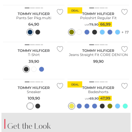
DEAL
TOMMY HILFIGER
TOMMY HILFIGER
Pants 5er Pkg.multi
Poloshirt Regular Fit
64,90
66,99
79,90
UVP
+ 17
Große Größen
TOMMY HILFIGER
TOMMY HILFIGER
T-Shirt
Jeans Straight Fit CORE DENTON
39,90
99,90
Nachhaltig
DEAL
TOMMY HILFIGER
TOMMY HILFIGER
Sneaker
Badeshorts
109,90
47,99
69,90
UVP
Get the Look