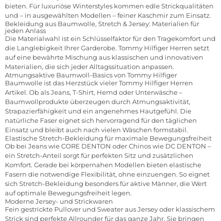
bieten. Für luxuriöse Winterstyles kommen edle Strickqualitäten
und – in ausgewählten Modellen – feiner Kaschmir zum Einsatz.
Bekleidung aus Baumwolle, Stretch & Jersey: Materialien für
jeden Anlass
Die Materialwahl ist ein Schlüsselfaktor für den Tragekomfort und
die Langlebigkeit Ihrer Garderobe. Tommy Hilfiger Herren setzt
auf eine bewährte Mischung aus klassischen und innovativen
Materialien, die sich jeder Alltagssituation anpassen.
Atmungsaktive Baumwoll-Basics von Tommy Hilfiger
Baumwolle ist das Herzstück vieler Tommy Hilfiger Herren
Artikel. Ob als Jeans, T-Shirt, Hemd oder Unterwäsche –
Baumwollprodukte überzeugen durch Atmungsaktivität,
Strapazierfähigkeit und ein angenehmes Hautgefühl. Die
natürliche Faser eignet sich hervorragend für den täglichen
Einsatz und bleibt auch nach vielen Wäschen formstabil.
Elastische Stretch-Bekleidung für maximale Bewegungsfreiheit
Ob bei Jeans wie CORE DENTON oder Chinos wie DC DENTON –
ein Stretch-Anteil sorgt für perfekten Sitz und zusätzlichen
Komfort. Gerade bei körpernahen Modellen bieten elastische
Fasern die notwendige Flexibilität, ohne einzuengen. So eignet
sich Stretch-Bekleidung besonders für aktive Männer, die Wert
auf optimale Bewegungsfreiheit legen.
Moderne Jersey- und Strickwaren
Fein gestrickte Pullover und Sweater aus Jersey oder klassischem
Strick sind perfekte Allrounder für das ganze Jahr. Sie bringen