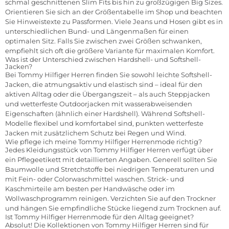
schmal geschnittenen Slim Fits bis hin zu großzügigen Big Sizes.
Orientieren Sie sich an der Größentabelle im Shop und beachten
Sie Hinweistexte zu Passformen. Viele Jeans und Hosen gibt es in
unterschiedlichen Bund- und Längenmaßen für einen
optimalen Sitz. Falls Sie zwischen zwei Größen schwanken,
empfiehlt sich oft die größere Variante für maximalen Komfort.
Was ist der Unterschied zwischen Hardshell- und Softshell-
Jacken?
Bei Tommy Hilfiger Herren finden Sie sowohl leichte Softshell-
Jacken, die atmungsaktiv und elastisch sind – ideal für den
aktiven Alltag oder die Übergangszeit – als auch Steppjacken
und wetterfeste Outdoorjacken mit wasserabweisenden
Eigenschaften (ähnlich einer Hardshell). Während Softshell-
Modelle flexibel und komfortabel sind, punkten wetterfeste
Jacken mit zusätzlichem Schutz bei Regen und Wind.
Wie pflege ich meine Tommy Hilfiger Herrenmode richtig?
Jedes Kleidungsstück von Tommy Hilfiger Herren verfügt über
ein Pflegeetikett mit detaillierten Angaben. Generell sollten Sie
Baumwolle und Stretchstoffe bei niedrigen Temperaturen und
mit Fein- oder Colorwaschmittel waschen. Strick- und
Kaschmirteile am besten per Handwäsche oder im
Wollwaschprogramm reinigen. Verzichten Sie auf den Trockner
und hängen Sie empfindliche Stücke liegend zum Trocknen auf.
Ist Tommy Hilfiger Herrenmode für den Alltag geeignet?
Absolut! Die Kollektionen von Tommy Hilfiger Herren sind für