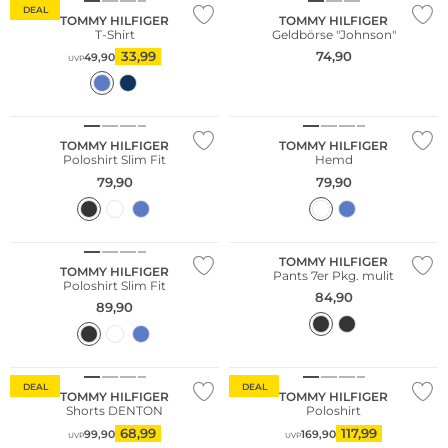
DEAL
TOMMY HILFIGER
TOMMY HILFIGER
T-Shirt
Geldbörse "Johnson"
33,99
74,90
49,90
UVP
Große Größen
Große Größen
TOMMY HILFIGER
TOMMY HILFIGER
Poloshirt Slim Fit
Hemd
79,90
79,90
Große Größen
Multi Pack
TOMMY HILFIGER
TOMMY HILFIGER
Pants 7er Pkg. mulit
Poloshirt Slim Fit
84,90
89,90
Nachhaltig
DEAL
DEAL
TOMMY HILFIGER
TOMMY HILFIGER
Shorts DENTON
Poloshirt
68,99
117,99
99,90
169,90
UVP
UVP