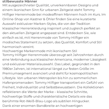
stilbewusste Männer
Mit ausgezeichneter Qualität, unverkennbaren Designs und
einem ikonischen Sinn für urbanen Zeitgeist steht Tommy
Hilfiger Herrenmode bei modeaffinen Männern hoch im Kurs. Im
Online-Shop von Kastner & Öhler finden Sie eine kuratierte
Auswahl exklusiver Marken-Styles, die von der Tradition
klassischer Herrenkleidung inspiriert und zugleich perfekt an
den aktuellen Zeitgeist angepasst sind. Entdecken Sie, wie
einfach es ist, mit Herrenmode von Tommy Hilfiger ein
modisches Statement zu setzen, das Qualität, Komfort und Stil
harmonisch vereint.
Hochwertige Markenmode mit ikonischem Stil
Tommy Hilfiger Herrenmode überzeugt seit Jahrzehnten durch
eine Verbindung aus klassischer Americana, moderner Lässigkeit
und exklusiver Materialauswahl. Das Label, gegründet in den
1980er Jahren, ist international längst zur festen Größe im
Premiumsegment avanciert und steht für kosmopolitischen
Lifestyle. Von urbanen Metropolen bis hin zu sommerlichen
Hafenpromenaden: Tommy Hilfiger transportiert ein Gefühl von
Freiheit, Individualität und Selbstbewusstsein. Die Kollektionen
reflektieren die Werte der Marke – klassische Schnitte,
hochwertige Stoffe und charakteristische Details wie das
berühmte Rot-Weiß-Blau-Logo als subtilen Hingucker.
Dank einer enormen Bandbreite an hochwertigen