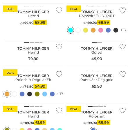
DEAL
DEAL
TOMMY HILFIGER
TOMMY HILFIGER
Hemd
Poloshirt TH SCRIPT
68,99
68,99
99,90
99,90
UVP
UVP
+ 3
TOMMY HILFIGER
TOMMY HILFIGER
Hemd
Gürtel
79,90
49,90
Nachhaltig
Multi Pack
DEAL
TOMMY HILFIGER
TOMMY HILFIGER
Poloshirt Regular Fit
Pants 5er Pkg gold
54,99
69,90
79,90
UVP
+ 17
DEAL
DEAL
TOMMY HILFIGER
TOMMY HILFIGER
Hemd
Poloshirt
61,99
68,99
89,90
99,90
UVP
UVP