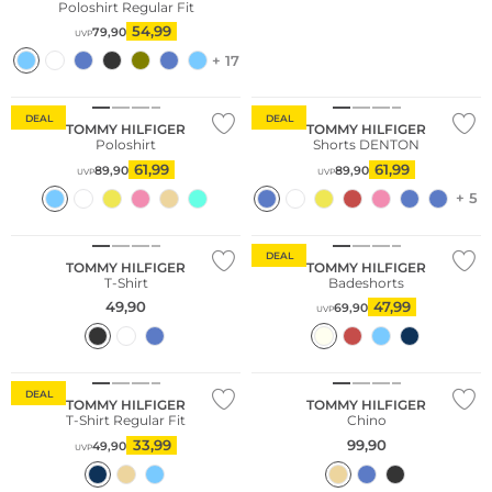
Poloshirt Regular Fit
54,99
79,90
UVP
+ 17
DEAL
DEAL
TOMMY HILFIGER
TOMMY HILFIGER
Poloshirt
Shorts DENTON
61,99
61,99
89,90
89,90
UVP
UVP
+ 5
Große Größen
Nachhaltig
DEAL
TOMMY HILFIGER
TOMMY HILFIGER
T-Shirt
Badeshorts
49,90
47,99
69,90
UVP
DEAL
TOMMY HILFIGER
TOMMY HILFIGER
T-Shirt Regular Fit
Chino
33,99
99,90
49,90
UVP
Multi Pack
Nachhaltig