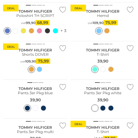
DEAL
DEAL
TOMMY HILFIGER
TOMMY HILFIGER
Poloshirt TH SCRIPT
Hemd
68,99
75,99
99,90
109,90
UVP
UVP
+ 3
DEAL
TOMMY HILFIGER
TOMMY HILFIGER
Shorts DOVER
T-Shirt
75,99
39,90
109,90
UVP
Multi Pack
Multi Pack
TOMMY HILFIGER
TOMMY HILFIGER
Pants 3er Pkg blue
Pants 3er Pkg white
39,90
39,90
Multi Pack
DEAL
TOMMY HILFIGER
TOMMY HILFIGER
Pants 3er Pkg multi
T-Shirt