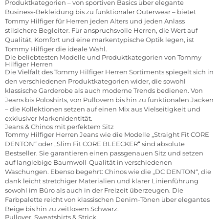
Produktkategorien – von sportiven Basics über elegante
Business-Bekleidung bis zu funktionaler Outerwear – bietet
Tommy Hilfiger für Herren jeden Alters und jeden Anlass
stilsichere Begleiter. Für anspruchsvolle Herren, die Wert auf
Qualität, Komfort und eine markentypische Optik legen, ist
Tommy Hilfiger die ideale Wahl.
Die beliebtesten Modelle und Produktkategorien von Tommy
Hilfiger Herren
Die Vielfalt des Tommy Hilfiger Herren Sortiments spiegelt sich in
den verschiedenen Produktkategorien wider, die sowohl
klassische Garderobe als auch moderne Trends bedienen. Von
Jeans bis Poloshirts, von Pullovern bis hin zu funktionalen Jacken
– die Kollektionen setzen auf einen Mix aus Vielseitigkeit und
exklusiver Markenidentität.
Jeans & Chinos mit perfektem Sitz
Tommy Hilfiger Herren Jeans wie die Modelle „Straight Fit CORE
DENTON“ oder „Slim Fit CORE BLEECKER“ sind absolute
Bestseller. Sie garantieren einen passgenauen Sitz und setzen
auf langlebige Baumwoll-Qualität in verschiedenen
Waschungen. Ebenso begehrt: Chinos wie die „DC DENTON“, die
dank leicht stretchiger Materialien und klarer Linienführung
sowohl im Büro als auch in der Freizeit überzeugen. Die
Farbpalette reicht von klassischen Denim-Tönen über elegantes
Beige bis hin zu zeitlosem Schwarz.
Pullover, Sweatshirts & Strick