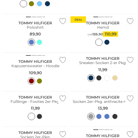
Nachhaltig
DEAL
TOMMY HILFIGER
TOMMY HILFIGER
Poloshirt
Hemd
89,90
110,99
159,90
UVP
NEU
Multi Pack
TOMMY HILFIGER
TOMMY HILFIGER
Sneaker-Socken 2-er Pkg.
Kapuzensweater - Hoodie
11,99
109,90
Große Größen
Multi Pack
Multi Pack
TOMMY HILFIGER
TOMMY HILFIGER
Füßlinge - Footies 2er Pkg.
Socken 2er-Pkg. anthracite mela
11,99
13,99
Große Größen
Multi Pack
Multi Pack
Bestseller
TOMMY HILFIGER
TOMMY HILFIGER
Socken 2er-Pkg.