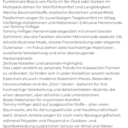
Funktionale Basics wie Pants im 3er-Pack oder Socken im
Multipack stehen für Wohlfühlkomfort und Langlebigkeit.
Weiche Baumwollstoffe, elastische Bündchen und perfekte
Passformen sorgen für zuverlässigen Tragekomfort im Alltag.
Vielfältige Kollektionen und Materialien: Exklusive Herrenmode
von Tommy Hilfiger
Tommy Hilfiger Herrenmode begeistert mit einem breiten
Sortiment, das alle Facetten stilvoller Männermode abdeckt. Ob
stilvolle Business-Mode, relaxte Freizeitkleidung oder elegante
Outerwear – im Fokus stehen stets hochwertige Materialien,
exzellente Verarbeitung und eine überzeugende
Markenästhetik.
Zeitlose Klassiker und saisonale Highlights
Das Label versteht es, saisonale Trends mit klassischen Formen
zu verbinden. So finden sich in jeder Kollektion sowohl zeitlose
Essentials als auch moderne Statement-Pieces. Besonders
hervorzuheben sind die „Eton“-Serien – bekannt für ihre
hochwertige Verarbeitung und detailverliebten Akzente, die
einen dezenten, aber stilvollen Look unterstreichen.
Beste Materialien für maximalen Komfort
Tommy Hilfiger setzt auf ausgesuchte Stoffe – allen voran
Baumwolle, die für Atmungsaktivität und Hautfreundlichkeit
steht. Stretch-Anteile sorgen für noch mehr Bewegungsfreiheit,
während Polyester und Polyamid in Outdoor- und
Sportbekleidung zusätzlichen Schutz vor Wind und Wetter