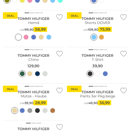
DEAL
DEAL
TOMMY HILFIGER
TOMMY HILFIGER
Hemd
Shorts DOVER
58,99
75,99
99,90
109,90
UVP
UVP
NEU
TOMMY HILFIGER
TOMMY HILFIGER
Chino
T-Shirt
129,90
39,90
Multi Pack
DEAL
DEAL
TOMMY HILFIGER
TOMMY HILFIGER
Mütze - Haube
Pants 3er Pkg beige
28,99
36,99
39,90
49,90
UVP
UVP
Multi Pack
TOMMY HILFIGER