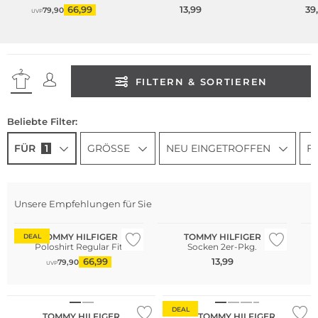
66,99
13,99
39
79,90
UVP
FILTERN & SORTIEREN
Beliebte Filter:
FÜR
1
GRÖSSE
NEU EINGETROFFEN
F
Nachhaltig
Multi Pack
Unsere Empfehlungen für Sie
Große Größen
Große Größen
Mu
TOMMY HILFIGER
TOMMY HILFIGER
DEAL
Poloshirt Regular Fit
Socken 2er-Pkg.
66,99
13,99
79,90
UVP
Multi Pack
Nachhaltig
DEAL
TOMMY HILFIGER
TOMMY HILFIGER