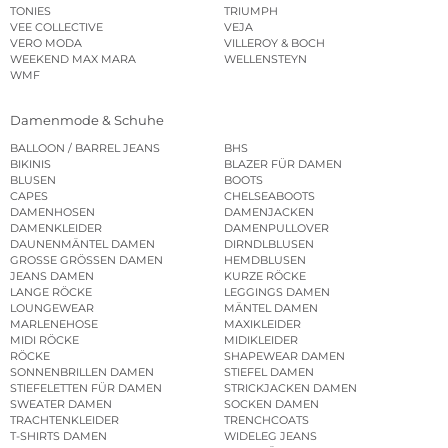
TONIES
TRIUMPH
VEE COLLECTIVE
VEJA
VERO MODA
VILLEROY & BOCH
WEEKEND MAX MARA
WELLENSTEYN
WMF
Damenmode & Schuhe
BALLOON / BARREL JEANS
BHS
BIKINIS
BLAZER FÜR DAMEN
BLUSEN
BOOTS
CAPES
CHELSEABOOTS
DAMENHOSEN
DAMENJACKEN
DAMENKLEIDER
DAMENPULLOVER
DAUNENMÄNTEL DAMEN
DIRNDLBLUSEN
GROSSE GRÖSSEN DAMEN
HEMDBLUSEN
JEANS DAMEN
KURZE RÖCKE
LANGE RÖCKE
LEGGINGS DAMEN
LOUNGEWEAR
MÄNTEL DAMEN
MARLENEHOSE
MAXIKLEIDER
MIDI RÖCKE
MIDIKLEIDER
RÖCKE
SHAPEWEAR DAMEN
SONNENBRILLEN DAMEN
STIEFEL DAMEN
STIEFELETTEN FÜR DAMEN
STRICKJACKEN DAMEN
SWEATER DAMEN
SOCKEN DAMEN
TRACHTENKLEIDER
TRENCHCOATS
T-SHIRTS DAMEN
WIDELEG JEANS