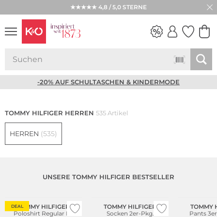
★★★★★ 4,8 / 5,0 STERNE
NEW IN
WEDDING
VIBES
-20% AUF SCHULTASCHEN & KINDERMODE
TOMMY HILFIGER HERREN
535 Artikel
HERREN
(535)
UNSERE TOMMY HILFIGER BESTSELLER
Nachhaltig
Multi Pack
Große Größen
Große Größen
Multi Pack
TOMMY HILFIGER
TOMMY HILFIGER
TOMMY H
DEAL
Poloshirt Regular Fit
Socken 2er-Pkg.
Pants 3er