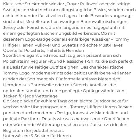
Klassische Strickmode wie der „Troyer Pullover“ oder vielseitige
Sweatjacken sind nicht nur alltagstaugliche Basics, sondern auch
echte Allrounder für stilvollen Lagen-Look. Besonders angesagt
sind dabei Modelle aus hochwertigen Baumwollmischungen,
Jersey oder Feinstrick, die ein angenehmes Tragegefühl mit
einem gepflegten Erscheinungsbild verbinden. Ob mit
dezentem Logo-Badge oder als einfarbiger Klassiker – Tommy
Hilfiger Herren Pullover und Sweats sind echte Must-Haves.
Oberteile: Poloshirts, T-Shirts & Hemden
Sportlich-elegant und modisch zugleich präsentieren sich
Poloshirts im Regular Fit und klassische T-Shirts, die sich perfekt
als Basis für vielseitige Outfits eignen. Das charakteristische
Tommy Logo, moderne Prints oder zeitlos unifarbene Varianten
runden das Sortiment ab. Für formelle Anlässe bieten sich
Hemden aus Baumwolle oder mit Stretch-Anteil an, die
optimalen Komfort und eine gepflegte Optik gewährleisten.
Jacken für jede Wetterlage
Ob Steppjacke für kühlere Tage oder leichte Outdoorjacke für
wechselhafte Übergangszeiten – Tommy Hilfiger Herren Jacken
punkten durch modernes Design, innovative Materialien und
perfekte Passform. Details wie wasserabweisende Oberflächen
oder wärmende Wattierung machen diese Jacken zu idealen
Begleitern für jede Jahreszeit.
Unterwäsche & Socken für Herren