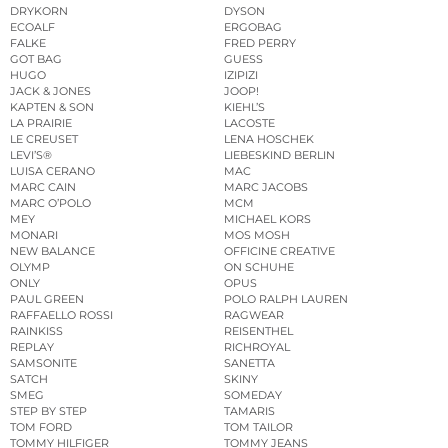
DRYKORN
DYSON
ECOALF
ERGOBAG
FALKE
FRED PERRY
GOT BAG
GUESS
HUGO
IZIPIZI
JACK & JONES
JOOP!
KAPTEN & SON
KIEHL’S
LA PRAIRIE
LACOSTE
LE CREUSET
LENA HOSCHEK
LEVI’S®
LIEBESKIND BERLIN
LUISA CERANO
MAC
MARC CAIN
MARC JACOBS
MARC O’POLO
MCM
MEY
MICHAEL KORS
MONARI
MOS MOSH
NEW BALANCE
OFFICINE CREATIVE
OLYMP
ON SCHUHE
ONLY
OPUS
PAUL GREEN
POLO RALPH LAUREN
RAFFAELLO ROSSI
RAGWEAR
RAINKISS
REISENTHEL
REPLAY
RICHROYAL
SAMSONITE
SANETTA
SATCH
SKINY
SMEG
SOMEDAY
STEP BY STEP
TAMARIS
TOM FORD
TOM TAILOR
TOMMY HILFIGER
TOMMY JEANS