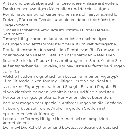
Alltag und Beruf, aber auch für besondere Anlässe entworfen.
Dank der hochwertigen Materialien und der vielseitigen
Kombinationsmöglichkeiten eignen sie sich hervorragend für
Freizeit, Büro oder Events – und bieten dabei stets höchsten
Tragekomfort.
Gibt es nachhaltige Produkte im Tommy Hilfiger Herren-
Sortiment?
Tommy Hilfiger arbeitet kontinuierlich an nachhaltigen
Lösungen und setzt immer häufiger auf umweltverträgliche
Produktionsmethoden sowie den Einsatz von Bio-Baumwolle
oder recycelten Fasern. Details zu nachhaltigen Materialien
finden Sie in den Produktbeschreibungen im Shop. Achten Sie
auf entsprechende Hinweise, um bewusste Kaufentscheidungen
zu treffen.
Welche Passform eignet sich am besten für meinen Figurtyp?
Slim Fit-Modelle von Tommy Hilfiger Herren sind ideal für
schlankere Figurtypen, während Straight Fits und Regular Fits
einen klassisch-geraden Schnitt bieten und für die meisten
Körperformen geeignet sind. Für Herren, die es besonders
bequem mögen oder spezielle Anforderungen an die Passform
haben, gibt es zahlreiche Artikel in großen Größen mit
optimierter Schnittführung.
Lassen sich Tommy Hilfiger Herrenartikel unkompliziert
kombinieren?
Definitiv! Die Kollektionen sind bewusst so designed, dass sich