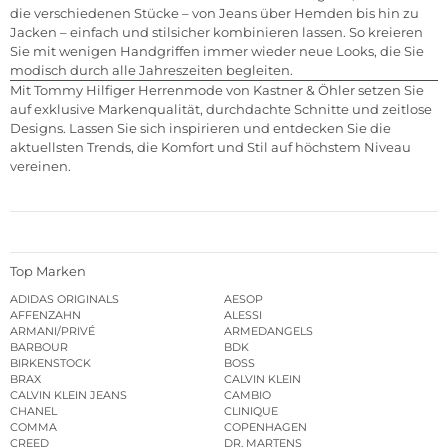
die verschiedenen Stücke – von Jeans über Hemden bis hin zu
Jacken – einfach und stilsicher kombinieren lassen. So kreieren
Sie mit wenigen Handgriffen immer wieder neue Looks, die Sie
modisch durch alle Jahreszeiten begleiten.
Mit Tommy Hilfiger Herrenmode von Kastner & Öhler setzen Sie
auf exklusive Markenqualität, durchdachte Schnitte und zeitlose
Designs. Lassen Sie sich inspirieren und entdecken Sie die
aktuellsten Trends, die Komfort und Stil auf höchstem Niveau
vereinen.
Top Marken
ADIDAS ORIGINALS
AESOP
AFFENZAHN
ALESSI
ARMANI/PRIVÉ
ARMEDANGELS
BARBOUR
BDK
BIRKENSTOCK
BOSS
BRAX
CALVIN KLEIN
CALVIN KLEIN JEANS
CAMBIO
CHANEL
CLINIQUE
COMMA
COPENHAGEN
CREED
DR. MARTENS