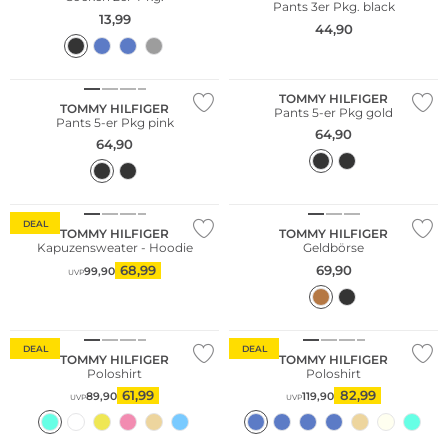
Pants 3er Pkg. black
13,99
44,90
Multi Pack
Multi Pack
TOMMY HILFIGER
TOMMY HILFIGER
Pants 5-er Pkg gold
Pants 5-er Pkg pink
64,90
64,90
DEAL
TOMMY HILFIGER
TOMMY HILFIGER
Kapuzensweater - Hoodie
Geldbörse
68,99
69,90
99,90
UVP
Nachhaltig
DEAL
DEAL
TOMMY HILFIGER
TOMMY HILFIGER
Poloshirt
Poloshirt
61,99
82,99
89,90
119,90
UVP
UVP
Nachhaltig