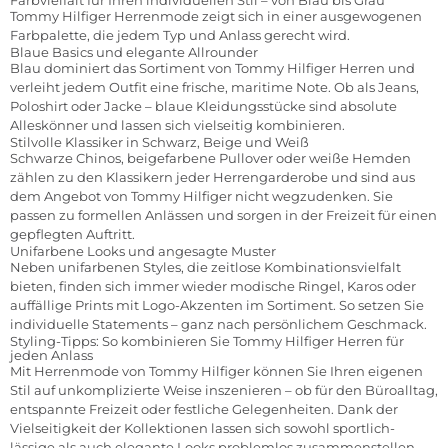
Tommy Hilfiger Herrenmode zeigt sich in einer ausgewogenen
Farbpalette, die jedem Typ und Anlass gerecht wird.
Blaue Basics und elegante Allrounder
Blau dominiert das Sortiment von Tommy Hilfiger Herren und
verleiht jedem Outfit eine frische, maritime Note. Ob als Jeans,
Poloshirt oder Jacke – blaue Kleidungsstücke sind absolute
Alleskönner und lassen sich vielseitig kombinieren.
Stilvolle Klassiker in Schwarz, Beige und Weiß
Schwarze Chinos, beigefarbene Pullover oder weiße Hemden
zählen zu den Klassikern jeder Herrengarderobe und sind aus
dem Angebot von Tommy Hilfiger nicht wegzudenken. Sie
passen zu formellen Anlässen und sorgen in der Freizeit für einen
gepflegten Auftritt.
Unifarbene Looks und angesagte Muster
Neben unifarbenen Styles, die zeitlose Kombinationsvielfalt
bieten, finden sich immer wieder modische Ringel, Karos oder
auffällige Prints mit Logo-Akzenten im Sortiment. So setzen Sie
individuelle Statements – ganz nach persönlichem Geschmack.
Styling-Tipps: So kombinieren Sie Tommy Hilfiger Herren für
jeden Anlass
Mit Herrenmode von Tommy Hilfiger können Sie Ihren eigenen
Stil auf unkomplizierte Weise inszenieren – ob für den Büroalltag,
entspannte Freizeit oder festliche Gelegenheiten. Dank der
Vielseitigkeit der Kollektionen lassen sich sowohl sportlich-
lässige als auch elegante Looks problemlos zusammenstellen.