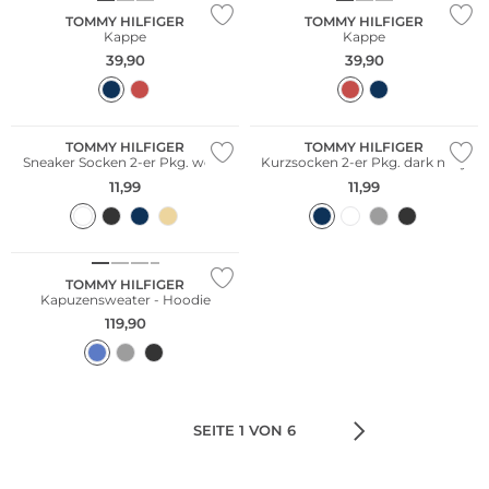
TOMMY HILFIGER
TOMMY HILFIGER
Kappe
Kappe
39,90
39,90
Multi Pack
Multi Pack
TOMMY HILFIGER
TOMMY HILFIGER
Sneaker Socken 2-er Pkg. weiss
Kurzsocken 2-er Pkg. dark navy
11,99
11,99
Große Größen
TOMMY HILFIGER
Kapuzensweater - Hoodie
119,90
SEITE 1 VON 6