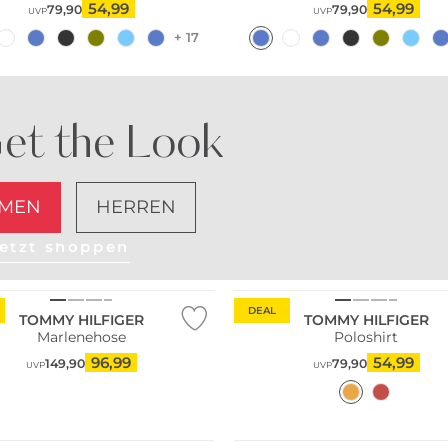
54,99
54,99
79,90
79,90
UVP
UVP
+ 17
et the Look
MEN
HERREN
etzt shoppen
DEAL
TOMMY HILFIGER
TOMMY HILFIGER
Marlenehose
Poloshirt
96,99
54,99
149,90
79,90
UVP
UVP