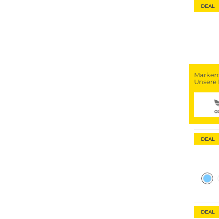
DEAL
Marken
Unsere 
Große 
Nachha
DEAL
DEAL