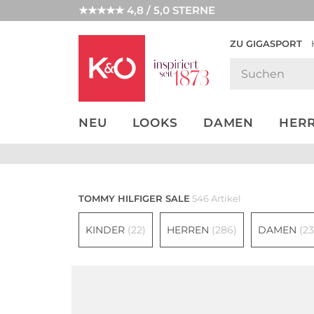
★★★★★ 4,8 / 5,0 STERNE
ZU GIGASPORT
GET THE
NEW IN
WEDDING
LOOK
VIBES
NEU
LOOKS
DAMEN
HER
TOMMY HILFIGER SALE
546 Artikel
KINDER
(22)
HERREN
(286)
DAMEN
(23
Nachhaltig
Multi Pack
Große Größen
Große Größen