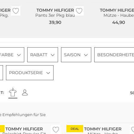
IGER
TOMMY HILFIGER
TOMMY HILFIG
Pkg.
Pants 3er Pkg blau
Mütze - Haube
39,90
44,90
FARBE
RABATT
SAISON
BESONDERHEIT
PRODUKTSERIE
T:
S
haltig
e Empfehlungen für Sie
e Größen
TOMMY HILFIGER
TOMMY HILFIGER
L
DEAL
Poloshirt Regular Fit
Mütze - Haube