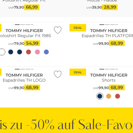
66,99
28,99
79,90
39,90
UVP
UVP
DEAL
TOMMY HILFIGER
TOMMY HILFIGER
oloshirt Regular Fit 1985
Espadrilles TH PLATFO
54,99
68,99
79,90
99,90
UVP
UVP
DEAL
TOMMY HILFIGER
TOMMY HILFIGER
Espadrilles TH LOGO
Shorts
68,99
68,99
99,90
99,90
UVP
UVP
is zu -50% auf Sale-Favo