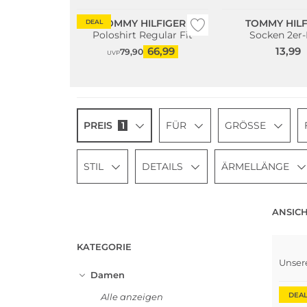
TOMMY HILFIGER
TOMMY HILF
DEAL
Poloshirt Regular Fit
Socken 2er-
66,99
13,99
79,90
UVP
PREIS
1
FÜR
GRÖSSE
STIL
DETAILS
ÄRMELLÄNGE
ANSICH
KATEGORIE
Nach
Unser
Groß
Damen
DEA
Alle anzeigen