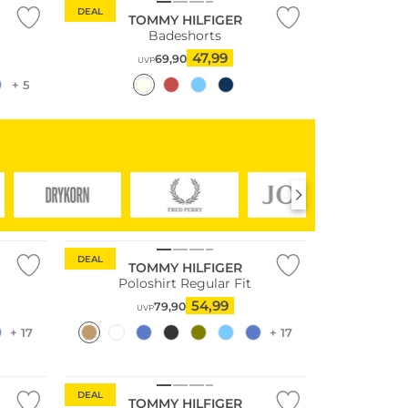
DEAL
TOMMY HILFIGER
Badeshorts
47,99
69,90
UVP
+ 5
Nachhaltig
DEAL
TOMMY HILFIGER
Poloshirt Regular Fit
54,99
79,90
UVP
+ 17
+ 17
DEAL
TOMMY HILFIGER