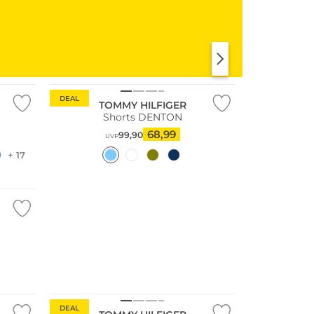
KLEIDER
SHIRTS & TOPS
DEAL
TOMMY HILFIGER
Shorts DENTON
68,99
99,90
UVP
+ 17
Nachhaltig
DEAL