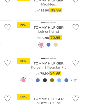
TOMMY HILFIGER
Midikleid
112,99
189,90
UVP
Nachhaltig
DEAL
TOMMY HILFIGER
Leinenhemd
70,99
119,90
UVP
Nachhaltig
DEAL
TOMMY HILFIGER
Poloshirt Regular Fit
54,99
79,90
UVP
+ 17
DEAL
TOMMY HILFIGER
Mütze - Haube