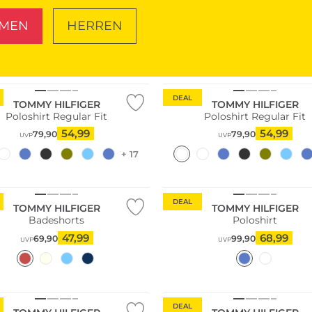
MEN
HERREN
SCHUHE
TASCHEN
ltig
Nachhaltig
DEAL
TOMMY HILFIGER
TOMMY HILFIGER
Poloshirt Regular Fit
Poloshirt Regular Fit
54,99
54,99
79,90
79,90
UVP
UVP
+ 17
ltig
DEAL
TOMMY HILFIGER
TOMMY HILFIGER
Badeshorts
Poloshirt
47,99
68,99
69,90
99,90
UVP
UVP
DEAL