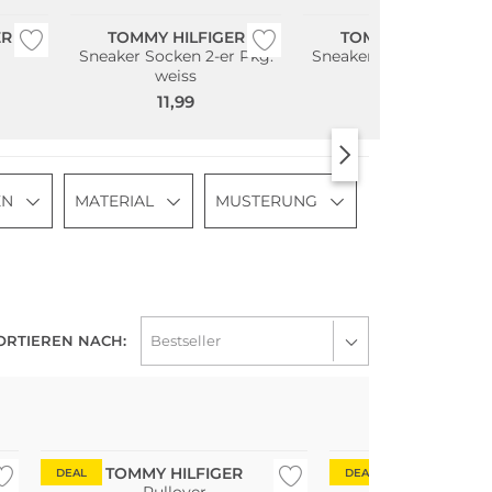
ER
TOMMY HILFIGER
TOMMY HILFIGER
Sneaker Socken 2-er Pkg.
Sneaker Socken 2-er Pk
weiss
white
11,99
11,99
EN
MATERIAL
MUSTERUNG
ORTIEREN NACH:
Große Größen
Bestseller
Multi Pack
TOMMY HILFIGER
TOMMY HIL
DEAL
DEAL
Pullover
Pants 3er Pk