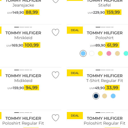
TOMMY HILFIGER
TOMMY HILFIGER
Jeansjacke
Stiefel
88,99
159,99
149,90
229,90
UVP
UVP
ltig
DEAL
TOMMY HILFIGER
TOMMY HILFIGER
Minikleid
Poloshirt
100,99
61,99
169,90
89,90
UVP
UVP
ltig
DEAL
TOMMY HILFIGER
TOMMY HILFIGER
Midikleid
T-Shirt Regular Fit
94,99
33,99
159,90
49,90
UVP
UVP
ltig
Nachhaltig
DEAL
TOMMY HILFIGER
TOMMY HILFIGER
Poloshirt Regular Fit
Poloshirt Regular Fit