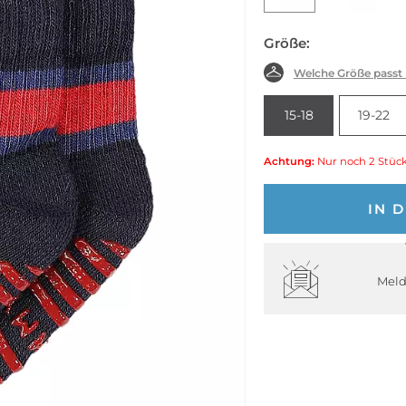
Größe:
Welche Größe passt
15-18
19-22
Achtung:
Nur noch 2 Stück
IN 
Meld