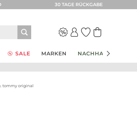
D
30 TAGE RÜCKGABE
SALE
MARKEN
NACHHALTIGKEIT
. tommy original