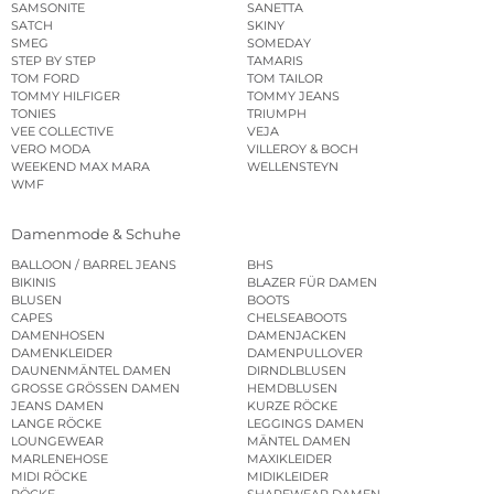
SAMSONITE
SANETTA
SATCH
SKINY
SMEG
SOMEDAY
STEP BY STEP
TAMARIS
TOM FORD
TOM TAILOR
TOMMY HILFIGER
TOMMY JEANS
TONIES
TRIUMPH
VEE COLLECTIVE
VEJA
VERO MODA
VILLEROY & BOCH
WEEKEND MAX MARA
WELLENSTEYN
WMF
Damenmode & Schuhe
BALLOON / BARREL JEANS
BHS
BIKINIS
BLAZER FÜR DAMEN
BLUSEN
BOOTS
CAPES
CHELSEABOOTS
DAMENHOSEN
DAMENJACKEN
DAMENKLEIDER
DAMENPULLOVER
DAUNENMÄNTEL DAMEN
DIRNDLBLUSEN
GROSSE GRÖSSEN DAMEN
HEMDBLUSEN
JEANS DAMEN
KURZE RÖCKE
LANGE RÖCKE
LEGGINGS DAMEN
LOUNGEWEAR
MÄNTEL DAMEN
MARLENEHOSE
MAXIKLEIDER
MIDI RÖCKE
MIDIKLEIDER
RÖCKE
SHAPEWEAR DAMEN