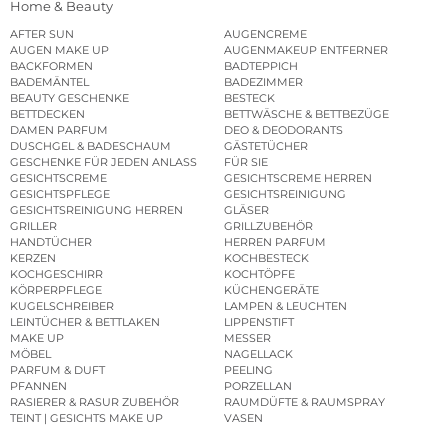
Home & Beauty
AFTER SUN
AUGENCREME
AUGEN MAKE UP
AUGENMAKEUP ENTFERNER
BACKFORMEN
BADTEPPICH
BADEMÄNTEL
BADEZIMMER
BEAUTY GESCHENKE
BESTECK
BETTDECKEN
BETTWÄSCHE & BETTBEZÜGE
DAMEN PARFUM
DEO & DEODORANTS
DUSCHGEL & BADESCHAUM
GÄSTETÜCHER
GESCHENKE FÜR JEDEN ANLASS
FÜR SIE
GESICHTSCREME
GESICHTSCREME HERREN
GESICHTSPFLEGE
GESICHTSREINIGUNG
GESICHTSREINIGUNG HERREN
GLÄSER
GRILLER
GRILLZUBEHÖR
HANDTÜCHER
HERREN PARFUM
KERZEN
KOCHBESTECK
KOCHGESCHIRR
KOCHTÖPFE
KÖRPERPFLEGE
KÜCHENGERÄTE
KUGELSCHREIBER
LAMPEN & LEUCHTEN
LEINTÜCHER & BETTLAKEN
LIPPENSTIFT
MAKE UP
MESSER
MÖBEL
NAGELLACK
PARFUM & DUFT
PEELING
PFANNEN
PORZELLAN
RASIERER & RASUR ZUBEHÖR
RAUMDÜFTE & RAUMSPRAY
TEINT | GESICHTS MAKE UP
VASEN