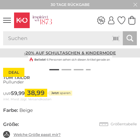
30 TAGE RÜCKGABE
NEW IN
WEDDING
VIBES
-20% AUF SCHULTASCHEN & KINDERMODE
Beliebt!
6 Personen sehen sich diesen Artikel gerade an
DEAL
TOM TAILOR
Pullunder
38,99
59,99
Jetzt
sparen
UVP
inkl. Mwst zzgl.
Versandkosten
Farbe:
Beige
Größe:
Größentabelle
Welche Größe passt mir?