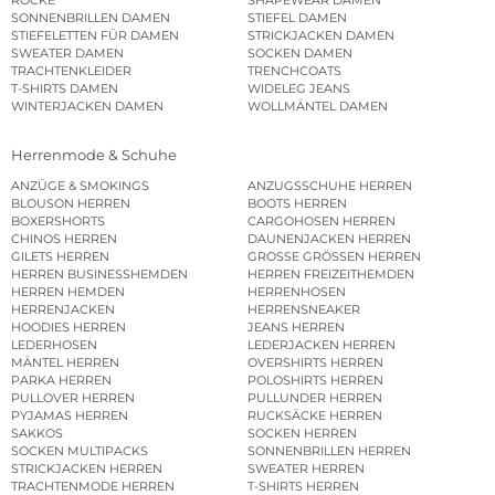
SONNENBRILLEN DAMEN
STIEFEL DAMEN
STIEFELETTEN FÜR DAMEN
STRICKJACKEN DAMEN
SWEATER DAMEN
SOCKEN DAMEN
TRACHTENKLEIDER
TRENCHCOATS
T-SHIRTS DAMEN
WIDELEG JEANS
WINTERJACKEN DAMEN
WOLLMÄNTEL DAMEN
Herrenmode & Schuhe
ANZÜGE & SMOKINGS
ANZUGSSCHUHE HERREN
BLOUSON HERREN
BOOTS HERREN
BOXERSHORTS
CARGOHOSEN HERREN
CHINOS HERREN
DAUNENJACKEN HERREN
GILETS HERREN
GROSSE GRÖSSEN HERREN
HERREN BUSINESSHEMDEN
HERREN FREIZEITHEMDEN
HERREN HEMDEN
HERRENHOSEN
HERRENJACKEN
HERRENSNEAKER
HOODIES HERREN
JEANS HERREN
LEDERHOSEN
LEDERJACKEN HERREN
MÄNTEL HERREN
OVERSHIRTS HERREN
PARKA HERREN
POLOSHIRTS HERREN
PULLOVER HERREN
PULLUNDER HERREN
PYJAMAS HERREN
RUCKSÄCKE HERREN
SAKKOS
SOCKEN HERREN
SOCKEN MULTIPACKS
SONNENBRILLEN HERREN
STRICKJACKEN HERREN
SWEATER HERREN
TRACHTENMODE HERREN
T-SHIRTS HERREN