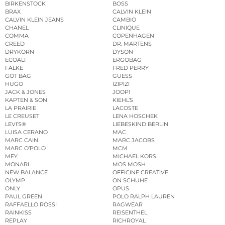
BIRKENSTOCK
BOSS
BRAX
CALVIN KLEIN
CALVIN KLEIN JEANS
CAMBIO
CHANEL
CLINIQUE
COMMA
COPENHAGEN
CREED
DR. MARTENS
DRYKORN
DYSON
ECOALF
ERGOBAG
FALKE
FRED PERRY
GOT BAG
GUESS
HUGO
IZIPIZI
JACK & JONES
JOOP!
KAPTEN & SON
KIEHL’S
LA PRAIRIE
LACOSTE
LE CREUSET
LENA HOSCHEK
LEVI’S®
LIEBESKIND BERLIN
LUISA CERANO
MAC
MARC CAIN
MARC JACOBS
MARC O’POLO
MCM
MEY
MICHAEL KORS
MONARI
MOS MOSH
NEW BALANCE
OFFICINE CREATIVE
OLYMP
ON SCHUHE
ONLY
OPUS
PAUL GREEN
POLO RALPH LAUREN
RAFFAELLO ROSSI
RAGWEAR
RAINKISS
REISENTHEL
REPLAY
RICHROYAL