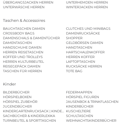
ÜBERGANGSJACKEN HERREN
UNTERHEMDEN HERREN
UNTERWÄSCHE HERREN
WINTERJACKEN HERREN
Taschen & Accessoires
BAUCHTASCHEN DAMEN
CLUTCHES UND MINIBAGS
CROSSBODY BAGS
DAMENRUCKSÄCKE
DAMENSCHALS & DAMENTÜCHER
SHOPPER
DAMENTASCHEN
GELDBÖRSEN DAMEN
HANDSCHUHE DAMEN
HANDTASCHEN
HERREN REISETASCHEN
HARTSCHALENKOFFER
KOFFER UND TROLLEYS
HERREN KOFFER
HERREN KULTURBEUTEL
LAPTOPTASCHEN
REISEGEPÄCK DAMEN
RUCKSÄCKE HERREN
TASCHEN FÜR HERREN
TOTE BAG
Kinder
BILDERBÜCHER
FEDERMAPPEN
HÖRSPIELBOXEN
HÖRSPIEL FIGUREN
HÖRSPIEL ZUBEHÖR
JAUSENBOX & TRINKFLASCHEN
JUGENDBÜCHER
KINDERBÜCHER
KINDERGARTENRUCKSACK | KINDERGARTENBEUTEL
KUSCHELTIERE
SACHBÜCHER & KINDERLEXIKA
SCHULTASCHEN
TURNBEUTEL & SPORTTASCHEN
WEIHNACHTSKINDERBÜCHER