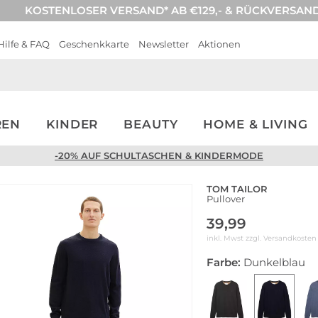
KOSTENLOSER VERSAND* AB €129,- & RÜCKVERSAN
Hilfe & FAQ
Geschenkkarte
Newsletter
Aktionen
REN
KINDER
BEAUTY
HOME & LIVING
-20% AUF SCHULTASCHEN & KINDERMODE
TOM TAILOR
Pullover
39,99
inkl. Mwst zzgl.
Versandkosten
Farbe:
Dunkelblau