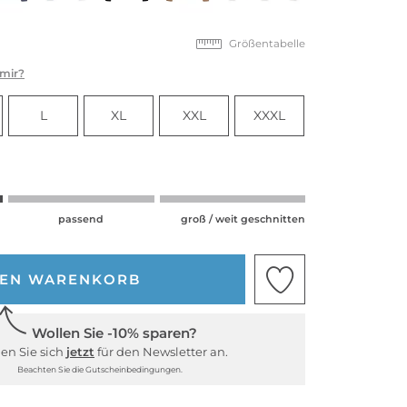
Größentabelle
 mir?
L
XL
XXL
XXXL
passend
groß / weit geschnitten
DEN WARENKORB
Wollen Sie -10% sparen?
en Sie sich
jetzt
für den Newsletter an.
Beachten Sie die Gutscheinbedingungen.