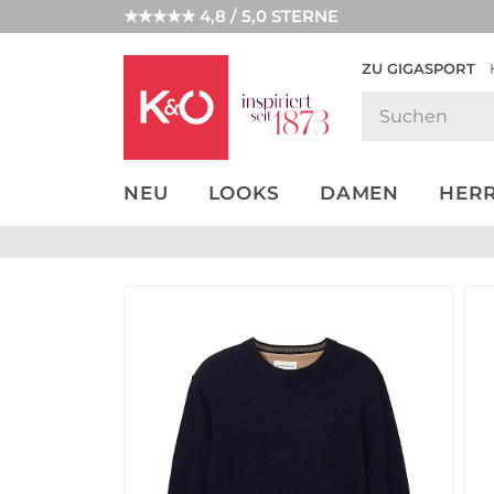
★★★★★ 4,8 / 5,0 STERNE
ZU GIGASPORT
GET THE
NEW IN
WEDDING
LOOK
VIBES
NEU
LOOKS
DAMEN
HER