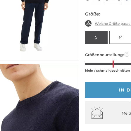
Größe:
Welche Größe passt
S
M
Größenbeurteilung:
?
klein / schmal geschnitten
IN 
Meld