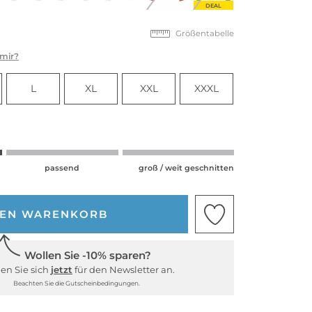
DEAL
Größentabelle
 mir?
L
XL
XXL
XXXL
passend
groß / weit geschnitten
DEN WARENKORB
Wollen Sie -10% sparen?
en Sie sich
jetzt
für den Newsletter an.
Beachten Sie die Gutscheinbedingungen.