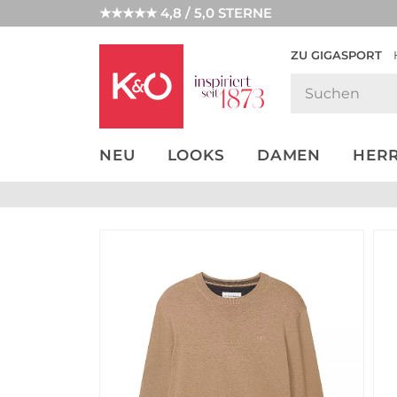
★★★★★ 4,8 / 5,0 STERNE
ZU GIGASPORT
GET THE
NEW IN
WEDDING
LOOK
VIBES
NEU
LOOKS
DAMEN
HER