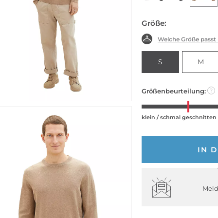
Größe:
Welche Größe passt
S
M
Größenbeurteilung:
?
klein / schmal geschnitten
IN 
Meld