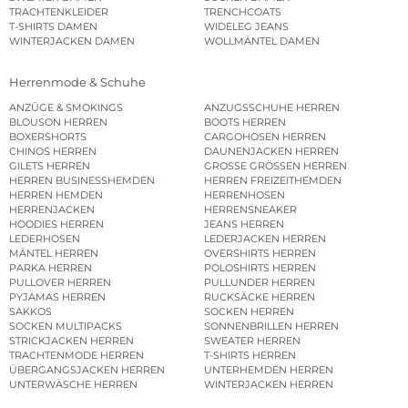
TRACHTENKLEIDER
TRENCHCOATS
T-SHIRTS DAMEN
WIDELEG JEANS
WINTERJACKEN DAMEN
WOLLMÄNTEL DAMEN
Herrenmode & Schuhe
ANZÜGE & SMOKINGS
ANZUGSSCHUHE HERREN
BLOUSON HERREN
BOOTS HERREN
BOXERSHORTS
CARGOHOSEN HERREN
CHINOS HERREN
DAUNENJACKEN HERREN
GILETS HERREN
GROSSE GRÖSSEN HERREN
HERREN BUSINESSHEMDEN
HERREN FREIZEITHEMDEN
HERREN HEMDEN
HERRENHOSEN
HERRENJACKEN
HERRENSNEAKER
HOODIES HERREN
JEANS HERREN
LEDERHOSEN
LEDERJACKEN HERREN
MÄNTEL HERREN
OVERSHIRTS HERREN
PARKA HERREN
POLOSHIRTS HERREN
PULLOVER HERREN
PULLUNDER HERREN
PYJAMAS HERREN
RUCKSÄCKE HERREN
SAKKOS
SOCKEN HERREN
SOCKEN MULTIPACKS
SONNENBRILLEN HERREN
STRICKJACKEN HERREN
SWEATER HERREN
TRACHTENMODE HERREN
T-SHIRTS HERREN
ÜBERGANGSJACKEN HERREN
UNTERHEMDEN HERREN
UNTERWÄSCHE HERREN
WINTERJACKEN HERREN