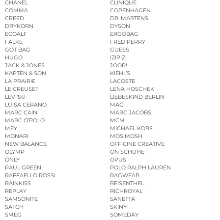
CHANEL
CLINIQUE
COMMA
COPENHAGEN
CREED
DR. MARTENS
DRYKORN
DYSON
ECOALF
ERGOBAG
FALKE
FRED PERRY
GOT BAG
GUESS
HUGO
IZIPIZI
JACK & JONES
JOOP!
KAPTEN & SON
KIEHL’S
LA PRAIRIE
LACOSTE
LE CREUSET
LENA HOSCHEK
LEVI’S®
LIEBESKIND BERLIN
LUISA CERANO
MAC
MARC CAIN
MARC JACOBS
MARC O’POLO
MCM
MEY
MICHAEL KORS
MONARI
MOS MOSH
NEW BALANCE
OFFICINE CREATIVE
OLYMP
ON SCHUHE
ONLY
OPUS
PAUL GREEN
POLO RALPH LAUREN
RAFFAELLO ROSSI
RAGWEAR
RAINKISS
REISENTHEL
REPLAY
RICHROYAL
SAMSONITE
SANETTA
SATCH
SKINY
SMEG
SOMEDAY