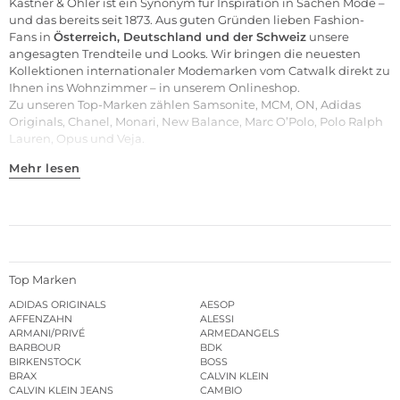
Kastner & Öhler ist ein Synonym für Inspiration in Sachen Mode –
und das bereits seit 1873. Aus guten Gründen lieben Fashion-
Fans in
Österreich, Deutschland und der Schweiz
unsere
angesagten Trendteile und
Looks
. Wir bringen die neuesten
Kollektionen internationaler Modemarken vom Catwalk direkt zu
Ihnen ins Wohnzimmer – in unserem Onlineshop.
Zu unseren
Top-Marken
zählen
Samsonite
,
MCM
,
ON
,
Adidas
Originals
,
Chanel
,
Monari
,
New Balance
,
Marc O’Polo
,
Polo Ralph
Lauren
,
Opus
und
Veja
.
Mehr lesen
Top Marken
ADIDAS ORIGINALS
AESOP
AFFENZAHN
ALESSI
ARMANI/PRIVÉ
ARMEDANGELS
BARBOUR
BDK
BIRKENSTOCK
BOSS
BRAX
CALVIN KLEIN
CALVIN KLEIN JEANS
CAMBIO