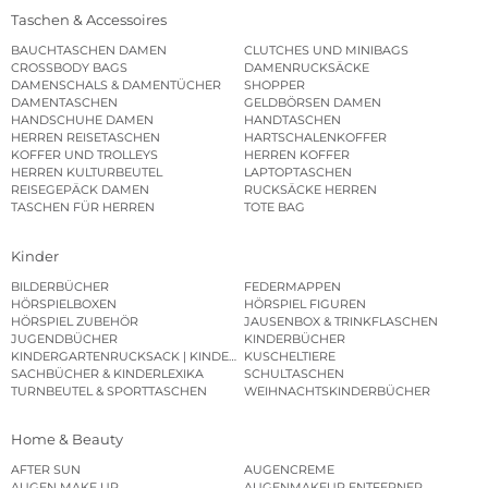
Taschen & Accessoires
BAUCHTASCHEN DAMEN
CLUTCHES UND MINIBAGS
CROSSBODY BAGS
DAMENRUCKSÄCKE
DAMENSCHALS & DAMENTÜCHER
SHOPPER
DAMENTASCHEN
GELDBÖRSEN DAMEN
HANDSCHUHE DAMEN
HANDTASCHEN
HERREN REISETASCHEN
HARTSCHALENKOFFER
KOFFER UND TROLLEYS
HERREN KOFFER
HERREN KULTURBEUTEL
LAPTOPTASCHEN
REISEGEPÄCK DAMEN
RUCKSÄCKE HERREN
TASCHEN FÜR HERREN
TOTE BAG
Kinder
BILDERBÜCHER
FEDERMAPPEN
HÖRSPIELBOXEN
HÖRSPIEL FIGUREN
HÖRSPIEL ZUBEHÖR
JAUSENBOX & TRINKFLASCHEN
JUGENDBÜCHER
KINDERBÜCHER
KINDERGARTENRUCKSACK | KINDERGARTENBEUTEL
KUSCHELTIERE
SACHBÜCHER & KINDERLEXIKA
SCHULTASCHEN
TURNBEUTEL & SPORTTASCHEN
WEIHNACHTSKINDERBÜCHER
Home & Beauty
AFTER SUN
AUGENCREME
AUGEN MAKE UP
AUGENMAKEUP ENTFERNER