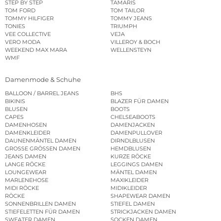
STEP BY STEP
TAMARIS
TOM FORD
TOM TAILOR
TOMMY HILFIGER
TOMMY JEANS
TONIES
TRIUMPH
VEE COLLECTIVE
VEJA
VERO MODA
VILLEROY & BOCH
WEEKEND MAX MARA
WELLENSTEYN
WMF
Damenmode & Schuhe
BALLOON / BARREL JEANS
BHS
BIKINIS
BLAZER FÜR DAMEN
BLUSEN
BOOTS
CAPES
CHELSEABOOTS
DAMENHOSEN
DAMENJACKEN
DAMENKLEIDER
DAMENPULLOVER
DAUNENMÄNTEL DAMEN
DIRNDLBLUSEN
GROSSE GRÖSSEN DAMEN
HEMDBLUSEN
JEANS DAMEN
KURZE RÖCKE
LANGE RÖCKE
LEGGINGS DAMEN
LOUNGEWEAR
MÄNTEL DAMEN
MARLENEHOSE
MAXIKLEIDER
MIDI RÖCKE
MIDIKLEIDER
RÖCKE
SHAPEWEAR DAMEN
SONNENBRILLEN DAMEN
STIEFEL DAMEN
STIEFELETTEN FÜR DAMEN
STRICKJACKEN DAMEN
SWEATER DAMEN
SOCKEN DAMEN