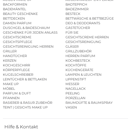
BACKFORMEN
BADTEPPICH
BADEMÄNTEL
BADEZIMMER
BEAUTY GESCHENKE
BESTECK
BETTDECKEN
BETTWÄSCHE & BETTBEZÜGE
DAMEN PARFUM
DEO & DEODORANTS
DUSCHGEL & BADESCHAUM
GÄSTETÜCHER
GESCHENKE FÜR JEDEN ANLASS
FÜR SIE
GESICHTSCREME
GESICHTSCREME HERREN
GESICHTSPFLEGE
GESICHTSREINIGUNG
GESICHTSREINIGUNG HERREN
GLÄSER
GRILLER
GRILLZUBEHÖR
HANDTÜCHER
HERREN PARFUM
KERZEN
KOCHBESTECK
KOCHGESCHIRR
KOCHTÖPFE
KÖRPERPFLEGE
KÜCHENGERÄTE
KUGELSCHREIBER
LAMPEN & LEUCHTEN
LEINTÜCHER & BETTLAKEN
LIPPENSTIFT
MAKE UP
MESSER
MÖBEL
NAGELLACK
PARFUM & DUFT
PEELING
PFANNEN
PORZELLAN
RASIERER & RASUR ZUBEHÖR
RAUMDÜFTE & RAUMSPRAY
TEINT | GESICHTS MAKE UP
VASEN
Hilfe & Kontakt