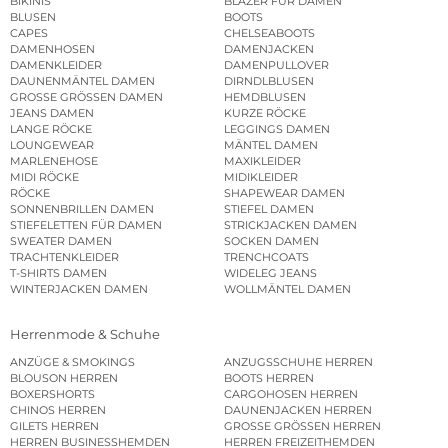
BIKINIS
BLAZER FÜR DAMEN
BLUSEN
BOOTS
CAPES
CHELSEABOOTS
DAMENHOSEN
DAMENJACKEN
DAMENKLEIDER
DAMENPULLOVER
DAUNENMÄNTEL DAMEN
DIRNDLBLUSEN
GROSSE GRÖSSEN DAMEN
HEMDBLUSEN
JEANS DAMEN
KURZE RÖCKE
LANGE RÖCKE
LEGGINGS DAMEN
LOUNGEWEAR
MÄNTEL DAMEN
MARLENEHOSE
MAXIKLEIDER
MIDI RÖCKE
MIDIKLEIDER
RÖCKE
SHAPEWEAR DAMEN
SONNENBRILLEN DAMEN
STIEFEL DAMEN
STIEFELETTEN FÜR DAMEN
STRICKJACKEN DAMEN
SWEATER DAMEN
SOCKEN DAMEN
TRACHTENKLEIDER
TRENCHCOATS
T-SHIRTS DAMEN
WIDELEG JEANS
WINTERJACKEN DAMEN
WOLLMÄNTEL DAMEN
Herrenmode & Schuhe
ANZÜGE & SMOKINGS
ANZUGSSCHUHE HERREN
BLOUSON HERREN
BOOTS HERREN
BOXERSHORTS
CARGOHOSEN HERREN
CHINOS HERREN
DAUNENJACKEN HERREN
GILETS HERREN
GROSSE GRÖSSEN HERREN
HERREN BUSINESSHEMDEN
HERREN FREIZEITHEMDEN