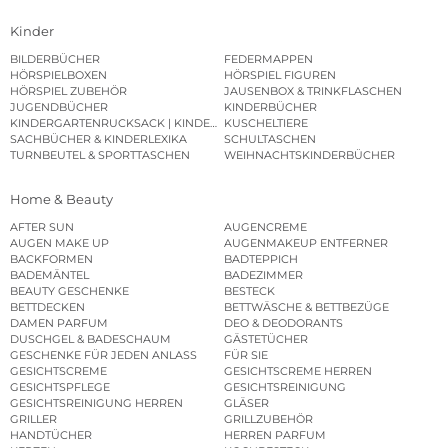
Kinder
BILDERBÜCHER
FEDERMAPPEN
HÖRSPIELBOXEN
HÖRSPIEL FIGUREN
HÖRSPIEL ZUBEHÖR
JAUSENBOX & TRINKFLASCHEN
JUGENDBÜCHER
KINDERBÜCHER
KINDERGARTENRUCKSACK | KINDERGARTENBEUTEL
KUSCHELTIERE
SACHBÜCHER & KINDERLEXIKA
SCHULTASCHEN
TURNBEUTEL & SPORTTASCHEN
WEIHNACHTSKINDERBÜCHER
Home & Beauty
AFTER SUN
AUGENCREME
AUGEN MAKE UP
AUGENMAKEUP ENTFERNER
BACKFORMEN
BADTEPPICH
BADEMÄNTEL
BADEZIMMER
BEAUTY GESCHENKE
BESTECK
BETTDECKEN
BETTWÄSCHE & BETTBEZÜGE
DAMEN PARFUM
DEO & DEODORANTS
DUSCHGEL & BADESCHAUM
GÄSTETÜCHER
GESCHENKE FÜR JEDEN ANLASS
FÜR SIE
GESICHTSCREME
GESICHTSCREME HERREN
GESICHTSPFLEGE
GESICHTSREINIGUNG
GESICHTSREINIGUNG HERREN
GLÄSER
GRILLER
GRILLZUBEHÖR
HANDTÜCHER
HERREN PARFUM