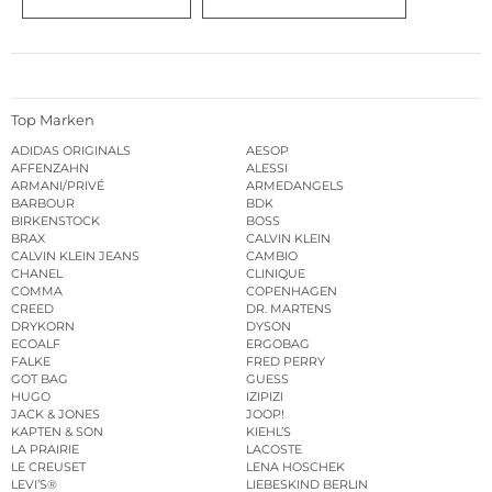
Top Marken
ADIDAS ORIGINALS
AESOP
AFFENZAHN
ALESSI
ARMANI/PRIVÉ
ARMEDANGELS
BARBOUR
BDK
BIRKENSTOCK
BOSS
BRAX
CALVIN KLEIN
CALVIN KLEIN JEANS
CAMBIO
CHANEL
CLINIQUE
COMMA
COPENHAGEN
CREED
DR. MARTENS
DRYKORN
DYSON
ECOALF
ERGOBAG
FALKE
FRED PERRY
GOT BAG
GUESS
HUGO
IZIPIZI
JACK & JONES
JOOP!
KAPTEN & SON
KIEHL’S
LA PRAIRIE
LACOSTE
LE CREUSET
LENA HOSCHEK
LEVI’S®
LIEBESKIND BERLIN