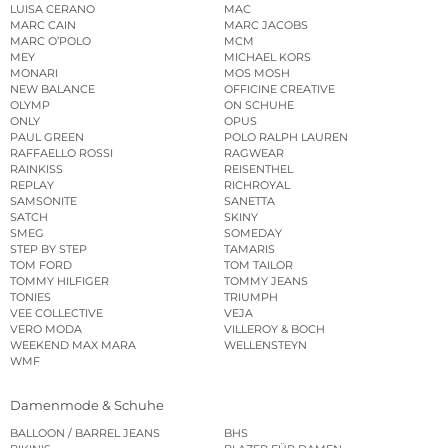
LUISA CERANO
MAC
MARC CAIN
MARC JACOBS
MARC O’POLO
MCM
MEY
MICHAEL KORS
MONARI
MOS MOSH
NEW BALANCE
OFFICINE CREATIVE
OLYMP
ON SCHUHE
ONLY
OPUS
PAUL GREEN
POLO RALPH LAUREN
RAFFAELLO ROSSI
RAGWEAR
RAINKISS
REISENTHEL
REPLAY
RICHROYAL
SAMSONITE
SANETTA
SATCH
SKINY
SMEG
SOMEDAY
STEP BY STEP
TAMARIS
TOM FORD
TOM TAILOR
TOMMY HILFIGER
TOMMY JEANS
TONIES
TRIUMPH
VEE COLLECTIVE
VEJA
VERO MODA
VILLEROY & BOCH
WEEKEND MAX MARA
WELLENSTEYN
WMF
Damenmode & Schuhe
BALLOON / BARREL JEANS
BHS