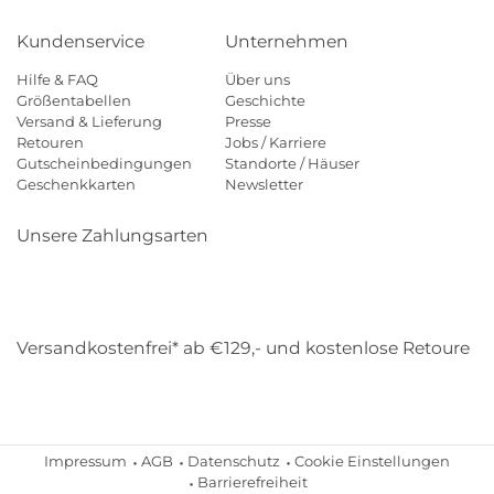
Kundenservice
Unternehmen
Hilfe & FAQ
Über uns
Größentabellen
Geschichte
Versand & Lieferung
Presse
Retouren
Jobs / Karriere
Gutscheinbedingungen
Standorte / Häuser
Geschenkkarten
Newsletter
Unsere Zahlungsarten
Klarna
Mastercard
Visa
Diners
Applepay
Amazon
Payp
Versandkostenfrei* ab €129,- und kostenlose Retoure
DHL
Gebrüder Weiss
Impressum
AGB
Datenschutz
Cookie Einstellungen
Barrierefreiheit