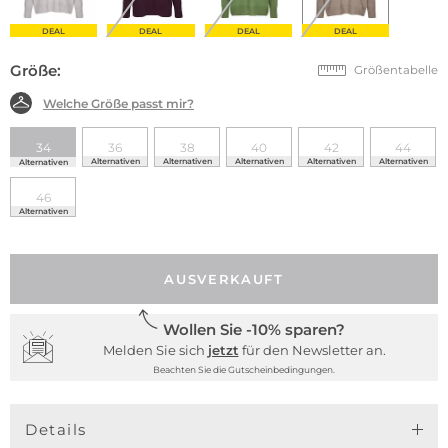
DEAL
DEAL
DEAL
DEAL
Größe:
Größentabelle
Welche Größe passt mir?
34
36
38
40
42
44
Alternativen
Alternativen
Alternativen
Alternativen
Alternativen
Alternativen
46
Alternativen
AUSVERKAUFT
Wollen Sie -10% sparen?
Melden Sie sich
jetzt
für den Newsletter an.
Beachten Sie die Gutscheinbedingungen.
Details