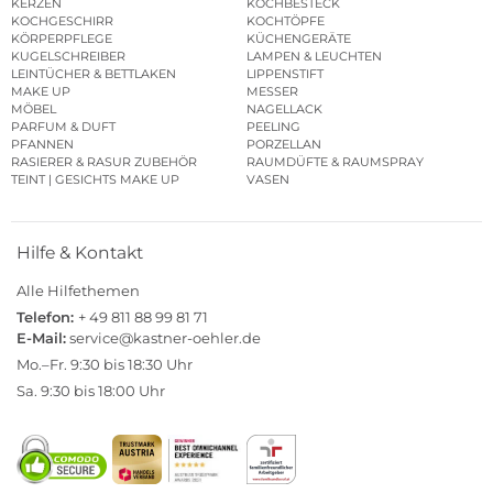
KERZEN
KOCHBESTECK
KOCHGESCHIRR
KOCHTÖPFE
KÖRPERPFLEGE
KÜCHENGERÄTE
KUGELSCHREIBER
LAMPEN & LEUCHTEN
LEINTÜCHER & BETTLAKEN
LIPPENSTIFT
MAKE UP
MESSER
MÖBEL
NAGELLACK
PARFUM & DUFT
PEELING
PFANNEN
PORZELLAN
RASIERER & RASUR ZUBEHÖR
RAUMDÜFTE & RAUMSPRAY
TEINT | GESICHTS MAKE UP
VASEN
Hilfe & Kontakt
Alle Hilfethemen
Telefon:
+ 49 811 88 99 81 71
E-Mail:
service@kastner-oehler.de
Mo.–Fr. 9:30 bis 18:30 Uhr
Sa. 9:30 bis 18:00 Uhr