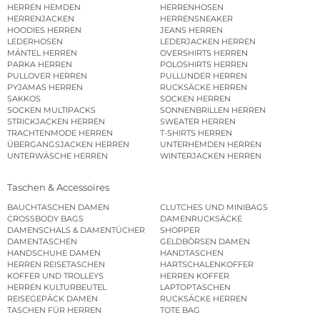
HERREN HEMDEN
HERRENHOSEN
HERRENJACKEN
HERRENSNEAKER
HOODIES HERREN
JEANS HERREN
LEDERHOSEN
LEDERJACKEN HERREN
MÄNTEL HERREN
OVERSHIRTS HERREN
PARKA HERREN
POLOSHIRTS HERREN
PULLOVER HERREN
PULLUNDER HERREN
PYJAMAS HERREN
RUCKSÄCKE HERREN
SAKKOS
SOCKEN HERREN
SOCKEN MULTIPACKS
SONNENBRILLEN HERREN
STRICKJACKEN HERREN
SWEATER HERREN
TRACHTENMODE HERREN
T-SHIRTS HERREN
ÜBERGANGSJACKEN HERREN
UNTERHEMDEN HERREN
UNTERWÄSCHE HERREN
WINTERJACKEN HERREN
Taschen & Accessoires
BAUCHTASCHEN DAMEN
CLUTCHES UND MINIBAGS
CROSSBODY BAGS
DAMENRUCKSÄCKE
DAMENSCHALS & DAMENTÜCHER
SHOPPER
DAMENTASCHEN
GELDBÖRSEN DAMEN
HANDSCHUHE DAMEN
HANDTASCHEN
HERREN REISETASCHEN
HARTSCHALENKOFFER
KOFFER UND TROLLEYS
HERREN KOFFER
HERREN KULTURBEUTEL
LAPTOPTASCHEN
REISEGEPÄCK DAMEN
RUCKSÄCKE HERREN
TASCHEN FÜR HERREN
TOTE BAG