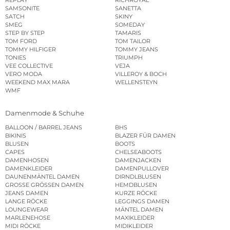
SAMSONITE
SANETTA
SATCH
SKINY
SMEG
SOMEDAY
STEP BY STEP
TAMARIS
TOM FORD
TOM TAILOR
TOMMY HILFIGER
TOMMY JEANS
TONIES
TRIUMPH
VEE COLLECTIVE
VEJA
VERO MODA
VILLEROY & BOCH
WEEKEND MAX MARA
WELLENSTEYN
WMF
Damenmode & Schuhe
BALLOON / BARREL JEANS
BHS
BIKINIS
BLAZER FÜR DAMEN
BLUSEN
BOOTS
CAPES
CHELSEABOOTS
DAMENHOSEN
DAMENJACKEN
DAMENKLEIDER
DAMENPULLOVER
DAUNENMÄNTEL DAMEN
DIRNDLBLUSEN
GROSSE GRÖSSEN DAMEN
HEMDBLUSEN
JEANS DAMEN
KURZE RÖCKE
LANGE RÖCKE
LEGGINGS DAMEN
LOUNGEWEAR
MÄNTEL DAMEN
MARLENEHOSE
MAXIKLEIDER
MIDI RÖCKE
MIDIKLEIDER