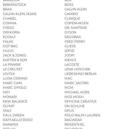
BIRKENSTOCK
BOSS
BRAX
CALVIN KLEIN
CALVIN KLEIN JEANS
CAMBIO
CHANEL
CLINIQUE
COMMA
COPENHAGEN
CREED
DR. MARTENS
DRYKORN
DYSON
ECOALF
ERGOBAG
FALKE
FRED PERRY
GOT BAG
GUESS
HUGO
IZIPIZI
JACK & JONES
JOOP!
KAPTEN & SON
KIEHL’S
LA PRAIRIE
LACOSTE
LE CREUSET
LENA HOSCHEK
LEVI’S®
LIEBESKIND BERLIN
LUISA CERANO
MAC
MARC CAIN
MARC JACOBS
MARC O’POLO
MCM
MEY
MICHAEL KORS
MONARI
MOS MOSH
NEW BALANCE
OFFICINE CREATIVE
OLYMP
ON SCHUHE
ONLY
OPUS
PAUL GREEN
POLO RALPH LAUREN
RAFFAELLO ROSSI
RAGWEAR
RAINKISS
REISENTHEL
REPLAY
RICHROYAL