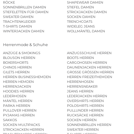
RÖCKE
SHAPEWEAR DAMEN
SONNENBRILLEN DAMEN
STIEFEL DAMEN
STIEFELETTEN FÜR DAMEN
STRICKJACKEN DAMEN
SWEATER DAMEN
SOCKEN DAMEN
TRACHTENKLEIDER
TRENCHCOATS
T-SHIRTS DAMEN
WIDELEG JEANS
WINTERJACKEN DAMEN
WOLLMÄNTEL DAMEN
Herrenmode & Schuhe
ANZÜGE & SMOKINGS
ANZUGSSCHUHE HERREN
BLOUSON HERREN
BOOTS HERREN
BOXERSHORTS
CARGOHOSEN HERREN
CHINOS HERREN
DAUNENJACKEN HERREN
GILETS HERREN
GROSSE GRÖSSEN HERREN
HERREN BUSINESSHEMDEN
HERREN FREIZEITHEMDEN
HERREN HEMDEN
HERRENHOSEN
HERRENJACKEN
HERRENSNEAKER
HOODIES HERREN
JEANS HERREN
LEDERHOSEN
LEDERJACKEN HERREN
MÄNTEL HERREN
OVERSHIRTS HERREN
PARKA HERREN
POLOSHIRTS HERREN
PULLOVER HERREN
PULLUNDER HERREN
PYJAMAS HERREN
RUCKSÄCKE HERREN
SAKKOS
SOCKEN HERREN
SOCKEN MULTIPACKS
SONNENBRILLEN HERREN
STRICKJACKEN HERREN
SWEATER HERREN