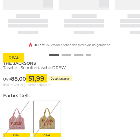
Beliebt!
15 Personen sehen sich diesen Artikel gerade an
DEAL
THE JACKSONS
Tasche - Schultertasche DREW
51,99
88,00
Jetzt
sparen
UVP
inkl. Mwst zzgl.
Versandkosten
Farbe:
Gelb
DEAL
DEAL