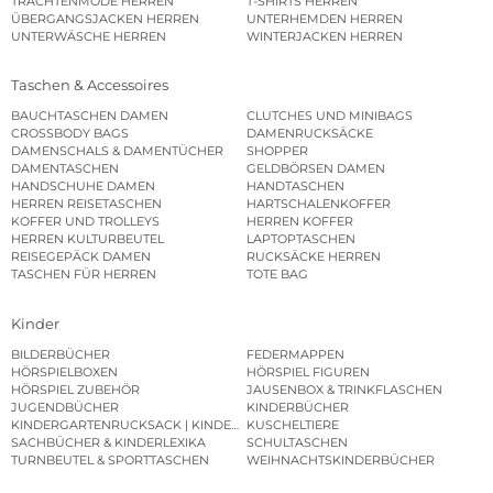
TRACHTENMODE HERREN
T-SHIRTS HERREN
ÜBERGANGSJACKEN HERREN
UNTERHEMDEN HERREN
UNTERWÄSCHE HERREN
WINTERJACKEN HERREN
Taschen & Accessoires
BAUCHTASCHEN DAMEN
CLUTCHES UND MINIBAGS
CROSSBODY BAGS
DAMENRUCKSÄCKE
DAMENSCHALS & DAMENTÜCHER
SHOPPER
DAMENTASCHEN
GELDBÖRSEN DAMEN
HANDSCHUHE DAMEN
HANDTASCHEN
HERREN REISETASCHEN
HARTSCHALENKOFFER
KOFFER UND TROLLEYS
HERREN KOFFER
HERREN KULTURBEUTEL
LAPTOPTASCHEN
REISEGEPÄCK DAMEN
RUCKSÄCKE HERREN
TASCHEN FÜR HERREN
TOTE BAG
Kinder
BILDERBÜCHER
FEDERMAPPEN
HÖRSPIELBOXEN
HÖRSPIEL FIGUREN
HÖRSPIEL ZUBEHÖR
JAUSENBOX & TRINKFLASCHEN
JUGENDBÜCHER
KINDERBÜCHER
KINDERGARTENRUCKSACK | KINDERGARTENBEUTEL
KUSCHELTIERE
SACHBÜCHER & KINDERLEXIKA
SCHULTASCHEN
TURNBEUTEL & SPORTTASCHEN
WEIHNACHTSKINDERBÜCHER