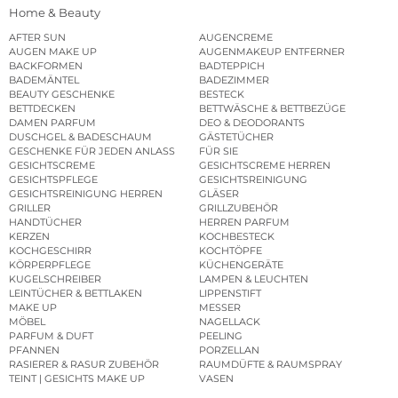
Home & Beauty
AFTER SUN
AUGENCREME
AUGEN MAKE UP
AUGENMAKEUP ENTFERNER
BACKFORMEN
BADTEPPICH
BADEMÄNTEL
BADEZIMMER
BEAUTY GESCHENKE
BESTECK
BETTDECKEN
BETTWÄSCHE & BETTBEZÜGE
DAMEN PARFUM
DEO & DEODORANTS
DUSCHGEL & BADESCHAUM
GÄSTETÜCHER
GESCHENKE FÜR JEDEN ANLASS
FÜR SIE
GESICHTSCREME
GESICHTSCREME HERREN
GESICHTSPFLEGE
GESICHTSREINIGUNG
GESICHTSREINIGUNG HERREN
GLÄSER
GRILLER
GRILLZUBEHÖR
HANDTÜCHER
HERREN PARFUM
KERZEN
KOCHBESTECK
KOCHGESCHIRR
KOCHTÖPFE
KÖRPERPFLEGE
KÜCHENGERÄTE
KUGELSCHREIBER
LAMPEN & LEUCHTEN
LEINTÜCHER & BETTLAKEN
LIPPENSTIFT
MAKE UP
MESSER
MÖBEL
NAGELLACK
PARFUM & DUFT
PEELING
PFANNEN
PORZELLAN
RASIERER & RASUR ZUBEHÖR
RAUMDÜFTE & RAUMSPRAY
TEINT | GESICHTS MAKE UP
VASEN